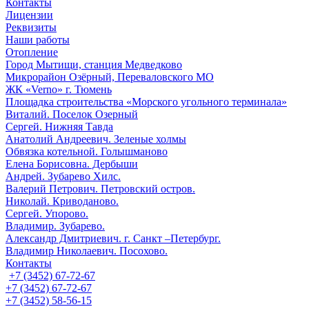
Контакты
Лицензии
Реквизиты
Наши работы
Отопление
Город Мытищи, станция Медведково
Микрорайон Озёрный, Переваловского МО
ЖК «Verno» г. Тюмень
Площадка строительства «Морского угольного терминала»
Виталий. Поселок Озерный
Сергей. Нижняя Тавда
Анатолий Андреевич. Зеленые холмы
Обвязка котельной. Голышманово
Елена Борисовна. Дербыши
Андрей. Зубарево Хилс.
Валерий Петрович. Петровский остров.
Николай. Криводаново.
Сергей. Упорово.
Владимир. Зубарево.
Александр Дмитриевич. г. Санкт –Петербург.
Владимир Николаевич. Посохово.
Контакты
+7 (3452) 67-72-67
+7 (3452) 67-72-67
+7 (3452) 58-56-15