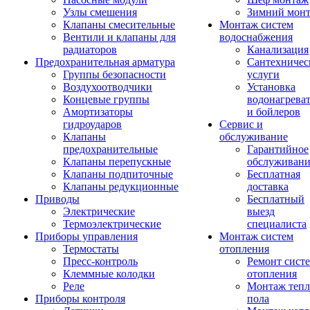
Узлы смешения
Зимний мон
Клапаны смесительные
Монтаж систем
Вентили и клапаны для
водоснабжения
радиаторов
Канализация
Предохранительная арматура
Сантехничес
Группы безопасности
услуги
Воздухоотводчики
Установка
Концевые группы
водонагрева
Амортизаторы
и бойлеров
гидроударов
Сервис и
Клапаны
обслуживание
предохранительные
Гарантийное
Клапаны перепускные
обслуживани
Клапаны подпиточные
Бесплатная
Клапаны редукционные
доставка
Приводы
Бесплатный
Электрические
выезд
Термоэлектрические
специалиста
Приборы управления
Монтаж систем
Термостаты
отопления
Пресс-контроль
Ремонт сист
Клеммные колодки
отопления
Реле
Монтаж тепл
Приборы контроля
пола