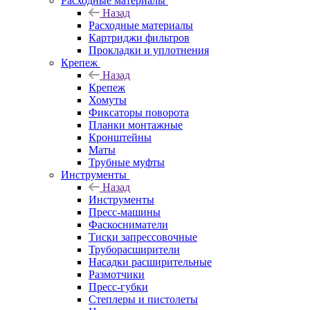
Расходные материалы
Назад
Расходные материалы
Картриджи фильтров
Прокладки и уплотнения
Крепеж
Назад
Крепеж
Хомуты
Фиксаторы поворота
Планки монтажные
Кронштейны
Маты
Трубные муфты
Инструменты
Назад
Инструменты
Пресс-машины
Фаскосниматели
Тиски запрессовочные
Труборасширители
Насадки расширительные
Размотчики
Пресс-губки
Степлеры и пистолеты