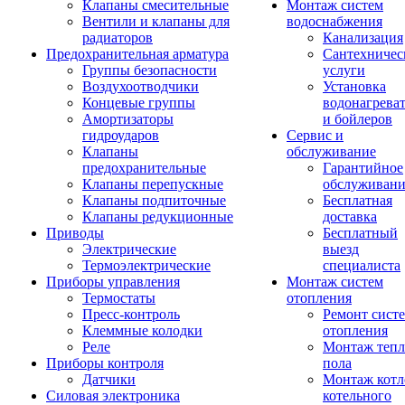
Клапаны смесительные
Монтаж систем
Вентили и клапаны для
водоснабжения
радиаторов
Канализация
Предохранительная арматура
Сантехничес
Группы безопасности
услуги
Воздухоотводчики
Установка
Концевые группы
водонагрева
Амортизаторы
и бойлеров
гидроударов
Сервис и
Клапаны
обслуживание
предохранительные
Гарантийное
Клапаны перепускные
обслуживани
Клапаны подпиточные
Бесплатная
Клапаны редукционные
доставка
Приводы
Бесплатный
Электрические
выезд
Термоэлектрические
специалиста
Приборы управления
Монтаж систем
Термостаты
отопления
Пресс-контроль
Ремонт сист
Клеммные колодки
отопления
Реле
Монтаж тепл
Приборы контроля
пола
Датчики
Монтаж котл
Силовая электроника
котельного