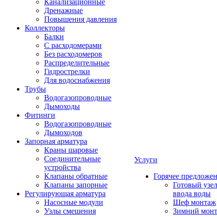
Канализационные
Дренажные
Повышения давления
Коллекторы
Балки
С расходомерами
Без расходомеров
Распределительные
Гидрострелки
Для водоснабжения
Трубы
Водогазопроводные
Дымоходы
Фитинги
Водогазопроводные
Дымоходов
Запорная арматура
Краны шаровые
Соединительные
Услуги
устройства
Клапаны обратные
Горячее предложе
Клапаны запорные
Готовый узе
Регулирующая арматура
ввода воды
Насосные модули
Шеф монтаж
Узлы смешения
Зимний мон