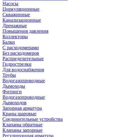
Насосы
Циркуляционные
Скважинные
Канализационные
Дренажные
Повышения давления
Коллекторы
Балки
С расходомерами
Без расходомеров
Распределительные
Гидрострелки
Для водоснабжения
Трубы
Водогазопроводные
Дымоходы
Фитинги
Водогазопроводные
Дымоходов
Запорная арматура
Краны шаровые
Соединительные устройства
Клапаны обратные
Клапаны запорные
Регулирующая арматура