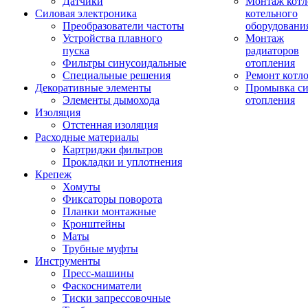
Датчики
Монтаж котл
Силовая электроника
котельного
Преобразователи частоты
оборудовани
Устройства плавного
Монтаж
пуска
радиаторов
Фильтры синусоидальные
отопления
Специальные решения
Ремонт котл
Декоративные элементы
Промывка си
Элементы дымохода
отопления
Изоляция
Отстенная изоляция
Расходные материалы
Картриджи фильтров
Прокладки и уплотнения
Крепеж
Хомуты
Фиксаторы поворота
Планки монтажные
Кронштейны
Маты
Трубные муфты
Инструменты
Пресс-машины
Фаскосниматели
Тиски запрессовочные