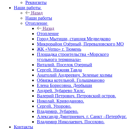
Реквизиты
Наши работы
Назад
Наши работы
Отопление
Назад
Отопление
Город Мытищи, станция Медведково
Микрорайон Озёрный, Переваловского МО
ЖК «Verno» г. Тюмень
Площадка строительства «Морского
угольного терминала»
Виталий. Поселок Озерный
Сергей. Нижняя Тавда
Анатолий Андреевич. Зеленые холмы
Обвязка котельной. Голышманово
Елена Борисовна. Дербыши
Андрей. Зубарево Хилс.
Валерий Петрович. Петровский остров.
Николай. Криводаново.
Сергей. Упорово.
Владимир. Зубарево.
Александр Дмитриевич. г. Санкт –Петербург.
Владимир Николаевич. Посохово.
Контакты