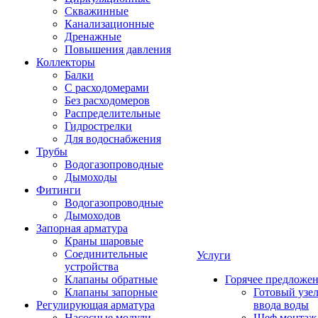
Скважинные
Канализационные
Дренажные
Повышения давления
Коллекторы
Балки
С расходомерами
Без расходомеров
Распределительные
Гидрострелки
Для водоснабжения
Трубы
Водогазопроводные
Дымоходы
Фитинги
Водогазопроводные
Дымоходов
Запорная арматура
Краны шаровые
Соединительные
Услуги
устройства
Клапаны обратные
Горячее предложе
Клапаны запорные
Готовый узе
Регулирующая арматура
ввода воды
Насосные модули
Шеф монтаж