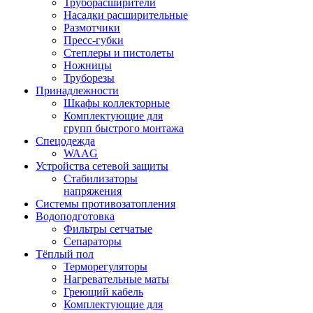
Труборасширители
Насадки расширительные
Размотчики
Пресс-губки
Степлеры и пистолеты
Ножницы
Труборезы
Принадлежности
Шкафы коллекторные
Комплектующие для
групп быстрого монтажа
Спецодежда
WAAG
Устройства сетевой защиты
Стабилизаторы
напряжения
Системы противозатопления
Водоподготовка
Фильтры сетчатые
Сепараторы
Тёплый пол
Терморегуляторы
Нагревательные маты
Греющий кабель
Комплектующие для