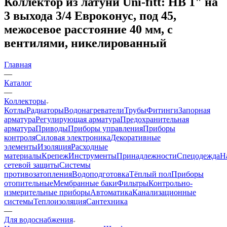
Коллектор из латуни Uni-fitt: НВ 1" на
3 выхода 3/4 Евроконус, под 45,
межосевое расстояние 40 мм, с
вентилями, никелированный
Главная
—
Каталог
—
Коллекторы
Котлы
Радиаторы
Водонагреватели
Трубы
Фитинги
Запорная
арматура
Регулирующая арматура
Предохранительная
арматура
Приводы
Приборы управления
Приборы
контроля
Силовая электроника
Декоративные
элементы
Изоляция
Расходные
материалы
Крепеж
Инструменты
Принадлежности
Спецодежда
Н
сетевой защиты
Системы
противозатопления
Водоподготовка
Тёплый пол
Приборы
отопительные
Мембранные баки
Фильтры
Контрольно-
измерительные приборы
Автоматика
Канализационные
системы
Теплоизоляция
Сантехника
—
Для водоснабжения