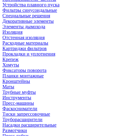
Устройства плавного пуска
Фильтры синусоидальные
Специальные решения
Декоративные элементы
Элементы дымохода
Изоляция
Отстенная изоляция
Расходные материалы
Картриджи фильтров
Прокладки и уплотнения
Крепеж
Хомуты
Фиксаторы поворота
Планки монтажные
Кронштейны
Маты
Трубные муфты
Инструменты
Пресс-машины
Фаскосниматели
Тиски запрессовочные
Труборасширители
Насадки расширительные
Размотчики
Пресс-губки