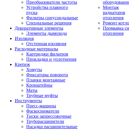
Преобразователи частоты
оборудовани
Устройства плавного
Монтаж
пуска
радиаторов
Фильтры синусоидальные
отопления
Специальные решения
Ремонт котл
Декоративные элементы
Промывка си
Элементы дымохода
отопления
Изоляция
Отстенная изоляция
Расходные материалы
Картриджи фильтров
Прокладки и уплотнения
Крепеж
Хомуты
Фиксаторы поворота
Планки монтажные
Кронштейны
Маты
Трубные муфты
Инструменты
Пресс-машины
Фаскосниматели
Тиски запрессовочные
Труборасширители
Насадки расширительные