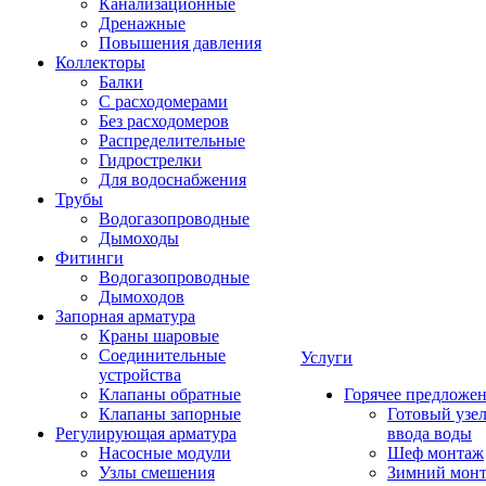
Канализационные
Дренажные
Повышения давления
Коллекторы
Балки
С расходомерами
Без расходомеров
Распределительные
Гидрострелки
Для водоснабжения
Трубы
Водогазопроводные
Дымоходы
Фитинги
Водогазопроводные
Дымоходов
Запорная арматура
Краны шаровые
Соединительные
Услуги
устройства
Клапаны обратные
Горячее предложе
Клапаны запорные
Готовый узе
Регулирующая арматура
ввода воды
Насосные модули
Шеф монтаж
Узлы смешения
Зимний мон