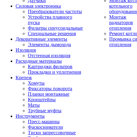
Датчики
Монтаж котл
Силовая электроника
котельного
Преобразователи частоты
оборудовани
Устройства плавного
Монтаж
пуска
радиаторов
Фильтры синусоидальные
отопления
Специальные решения
Ремонт котл
Декоративные элементы
Промывка си
Элементы дымохода
отопления
Изоляция
Отстенная изоляция
Расходные материалы
Картриджи фильтров
Прокладки и уплотнения
Крепеж
Хомуты
Фиксаторы поворота
Планки монтажные
Кронштейны
Маты
Трубные муфты
Инструменты
Пресс-машины
Фаскосниматели
Тиски запрессовочные