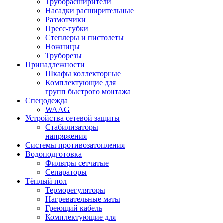
Труборасширители
Насадки расширительные
Размотчики
Пресс-губки
Степлеры и пистолеты
Ножницы
Труборезы
Принадлежности
Шкафы коллекторные
Комплектующие для
групп быстрого монтажа
Спецодежда
WAAG
Устройства сетевой защиты
Стабилизаторы
напряжения
Системы противозатопления
Водоподготовка
Фильтры сетчатые
Сепараторы
Тёплый пол
Терморегуляторы
Нагревательные маты
Греющий кабель
Комплектующие для