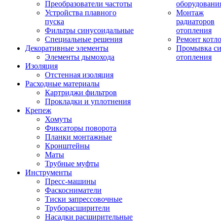
Преобразователи частоты
оборудовани
Устройства плавного
Монтаж
пуска
радиаторов
Фильтры синусоидальные
отопления
Специальные решения
Ремонт котл
Декоративные элементы
Промывка си
Элементы дымохода
отопления
Изоляция
Отстенная изоляция
Расходные материалы
Картриджи фильтров
Прокладки и уплотнения
Крепеж
Хомуты
Фиксаторы поворота
Планки монтажные
Кронштейны
Маты
Трубные муфты
Инструменты
Пресс-машины
Фаскосниматели
Тиски запрессовочные
Труборасширители
Насадки расширительные