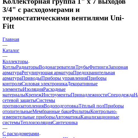
Коллекторная группа 1" х 7 выходов
3/4" с расходомерами и
термостатическими вентилями Uni-
Fitt
Главная
—
Каталог
—
Коллекторы
Котлы
Радиаторы
Водонагреватели
Трубы
Фитинги
Запорная
арматура
Регулирующая арматура
Предохранительная
арматура
Приводы
Приборы управления
Приборы
контроля
Силовая электроника
Декоративные
элементы
Изоляция
Расходные
материалы
Крепеж
Инструменты
Принадлежности
Спецодежда
Н
сетевой защиты
Системы
противозатопления
Водоподготовка
Тёплый пол
Приборы
отопительные
Мембранные баки
Фильтры
Контрольно-
измерительные приборы
Автоматика
Канализационные
системы
Теплоизоляция
Сантехника
—
С расходомерами