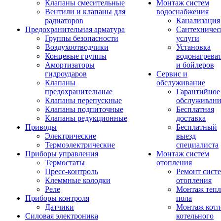
Клапаны смесительные
Монтаж систем
Вентили и клапаны для
водоснабжения
радиаторов
Канализация
Предохранительная арматура
Сантехничес
Группы безопасности
услуги
Воздухоотводчики
Установка
Концевые группы
водонагрева
Амортизаторы
и бойлеров
гидроударов
Сервис и
Клапаны
обслуживание
предохранительные
Гарантийное
Клапаны перепускные
обслуживани
Клапаны подпиточные
Бесплатная
Клапаны редукционные
доставка
Приводы
Бесплатный
Электрические
выезд
Термоэлектрические
специалиста
Приборы управления
Монтаж систем
Термостаты
отопления
Пресс-контроль
Ремонт сист
Клеммные колодки
отопления
Реле
Монтаж тепл
Приборы контроля
пола
Датчики
Монтаж котл
Силовая электроника
котельного