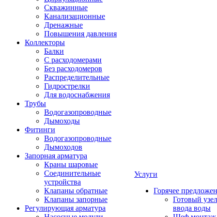
Скважинные
Канализационные
Дренажные
Повышения давления
Коллекторы
Балки
С расходомерами
Без расходомеров
Распределительные
Гидрострелки
Для водоснабжения
Трубы
Водогазопроводные
Дымоходы
Фитинги
Водогазопроводные
Дымоходов
Запорная арматура
Краны шаровые
Соединительные
Услуги
устройства
Клапаны обратные
Горячее предложе
Клапаны запорные
Готовый узе
Регулирующая арматура
ввода воды
Насосные модули
Шеф монтаж