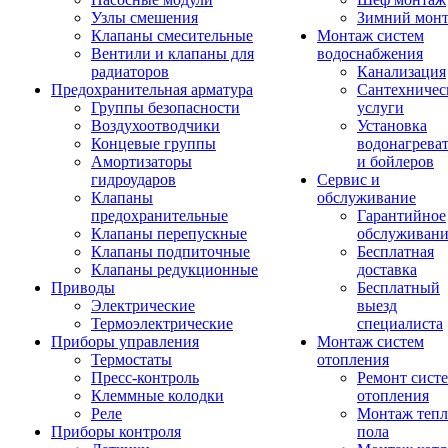
Узлы смешения
Зимний мон
Клапаны смесительные
Монтаж систем
Вентили и клапаны для
водоснабжения
радиаторов
Канализация
Предохранительная арматура
Сантехничес
Группы безопасности
услуги
Воздухоотводчики
Установка
Концевые группы
водонагрева
Амортизаторы
и бойлеров
гидроударов
Сервис и
Клапаны
обслуживание
предохранительные
Гарантийное
Клапаны перепускные
обслуживани
Клапаны подпиточные
Бесплатная
Клапаны редукционные
доставка
Приводы
Бесплатный
Электрические
выезд
Термоэлектрические
специалиста
Приборы управления
Монтаж систем
Термостаты
отопления
Пресс-контроль
Ремонт сист
Клеммные колодки
отопления
Реле
Монтаж тепл
Приборы контроля
пола