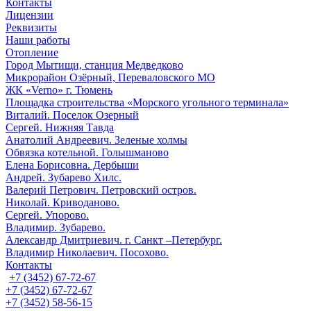
Контакты
Лицензии
Реквизиты
Наши работы
Отопление
Город Мытищи, станция Медведково
Микрорайон Озёрный, Переваловского МО
ЖК «Verno» г. Тюмень
Площадка строительства «Морского угольного терминала»
Виталий. Поселок Озерный
Сергей. Нижняя Тавда
Анатолий Андреевич. Зеленые холмы
Обвязка котельной. Голышманово
Елена Борисовна. Дербыши
Андрей. Зубарево Хилс.
Валерий Петрович. Петровский остров.
Николай. Криводаново.
Сергей. Упорово.
Владимир. Зубарево.
Александр Дмитриевич. г. Санкт –Петербург.
Владимир Николаевич. Посохово.
Контакты
+7 (3452) 67-72-67
+7 (3452) 67-72-67
+7 (3452) 58-56-15