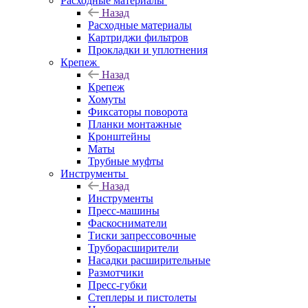
Расходные материалы
Назад
Расходные материалы
Картриджи фильтров
Прокладки и уплотнения
Крепеж
Назад
Крепеж
Хомуты
Фиксаторы поворота
Планки монтажные
Кронштейны
Маты
Трубные муфты
Инструменты
Назад
Инструменты
Пресс-машины
Фаскосниматели
Тиски запрессовочные
Труборасширители
Насадки расширительные
Размотчики
Пресс-губки
Степлеры и пистолеты