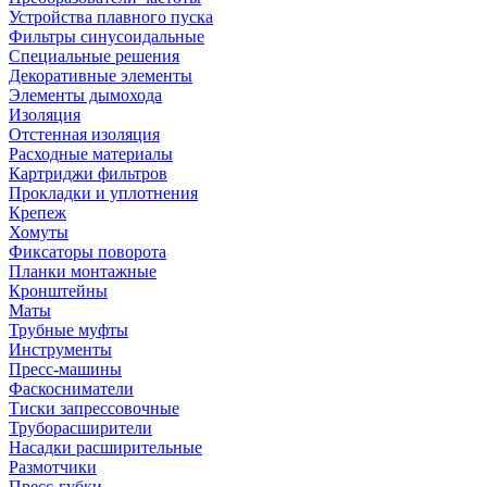
Устройства плавного пуска
Фильтры синусоидальные
Специальные решения
Декоративные элементы
Элементы дымохода
Изоляция
Отстенная изоляция
Расходные материалы
Картриджи фильтров
Прокладки и уплотнения
Крепеж
Хомуты
Фиксаторы поворота
Планки монтажные
Кронштейны
Маты
Трубные муфты
Инструменты
Пресс-машины
Фаскосниматели
Тиски запрессовочные
Труборасширители
Насадки расширительные
Размотчики
Пресс-губки