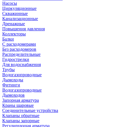
Насосы
Циркуляционные
Скважинные
Канализационные
Дренажные
Повышения давления
Коллекторы
Балки
С расходомерами
Без расходомеров
Распределительные
Гидрострелки
Для водоснабжения
Трубы
Водогазопроводные
Дымоходы
Фитинги
Водогазопроводные
Дымоходов
Запорная арматура
Краны шаровые
Соединительные устройства
Клапаны обратные
Клапаны запорные
Регулирующая арматура