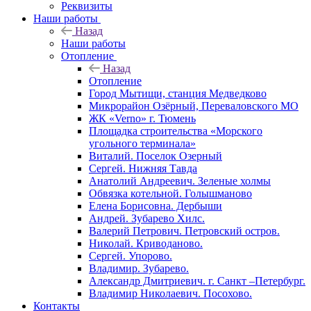
Реквизиты
Наши работы
Назад
Наши работы
Отопление
Назад
Отопление
Город Мытищи, станция Медведково
Микрорайон Озёрный, Переваловского МО
ЖК «Verno» г. Тюмень
Площадка строительства «Морского
угольного терминала»
Виталий. Поселок Озерный
Сергей. Нижняя Тавда
Анатолий Андреевич. Зеленые холмы
Обвязка котельной. Голышманово
Елена Борисовна. Дербыши
Андрей. Зубарево Хилс.
Валерий Петрович. Петровский остров.
Николай. Криводаново.
Сергей. Упорово.
Владимир. Зубарево.
Александр Дмитриевич. г. Санкт –Петербург.
Владимир Николаевич. Посохово.
Контакты