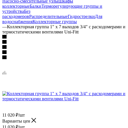
Насосно-смесительные узлы
Шкафы
коллекторные
Балки
Терморегулирующие группы и
устройства
Без
расходомеров
Распределительные
Гидрострелки
Для
водоснабжения
Коллекторные группы
—
Коллекторная группа 1" х 7 выходов 3/4" с расходомерами и
термостатическими вентилями Uni-Fitt
11 020
₽
/шт
Варианты цен
11 020
₽
/шт