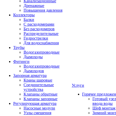
Канализационные
Дренажные
Повышения давления
Коллекторы
Балки
С расходомерами
Без расходомеров
Распределительные
Гидрострелки
Для водоснабжения
Трубы
Водогазопроводные
Дымоходы
Фитинги
Водогазопроводные
Дымоходов
Запорная арматура
Краны шаровые
Соединительные
Услуги
устройства
Клапаны обратные
Горячее предложе
Клапаны запорные
Готовый узе
Регулирующая арматура
ввода воды
Насосные модули
Шеф монтаж
Узлы смешения
Зимний мон