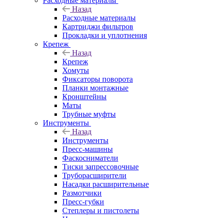
Расходные материалы
Назад
Расходные материалы
Картриджи фильтров
Прокладки и уплотнения
Крепеж
Назад
Крепеж
Хомуты
Фиксаторы поворота
Планки монтажные
Кронштейны
Маты
Трубные муфты
Инструменты
Назад
Инструменты
Пресс-машины
Фаскосниматели
Тиски запрессовочные
Труборасширители
Насадки расширительные
Размотчики
Пресс-губки
Степлеры и пистолеты