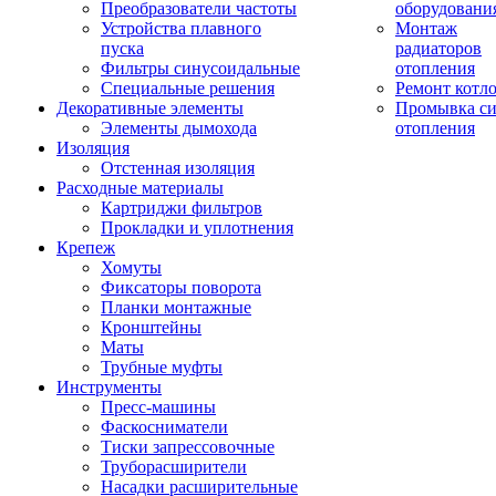
Преобразователи частоты
оборудовани
Устройства плавного
Монтаж
пуска
радиаторов
Фильтры синусоидальные
отопления
Специальные решения
Ремонт котл
Декоративные элементы
Промывка си
Элементы дымохода
отопления
Изоляция
Отстенная изоляция
Расходные материалы
Картриджи фильтров
Прокладки и уплотнения
Крепеж
Хомуты
Фиксаторы поворота
Планки монтажные
Кронштейны
Маты
Трубные муфты
Инструменты
Пресс-машины
Фаскосниматели
Тиски запрессовочные
Труборасширители
Насадки расширительные