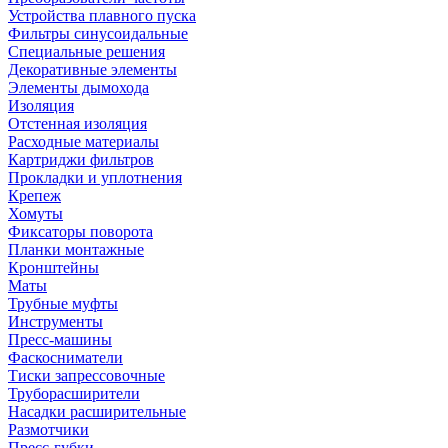
Устройства плавного пуска
Фильтры синусоидальные
Специальные решения
Декоративные элементы
Элементы дымохода
Изоляция
Отстенная изоляция
Расходные материалы
Картриджи фильтров
Прокладки и уплотнения
Крепеж
Хомуты
Фиксаторы поворота
Планки монтажные
Кронштейны
Маты
Трубные муфты
Инструменты
Пресс-машины
Фаскосниматели
Тиски запрессовочные
Труборасширители
Насадки расширительные
Размотчики
Пресс-губки