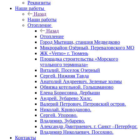
Реквизиты
Наши работы
Назад
Наши работы
Отопление
Назад
Отопление
Город Мытищи, станция Медведково
Микрорайон Озёрный, Переваловского МО
ЖК «Verno» г. Тюмень
Площадка строительства «Морского
угольного терминала»
Виталий. Поселок Озерный
Сергей. Нижняя Тавда
Анатолий Андреевич. Зеленые холмы
Обвязка котельной. Голышманово
Елена Борисовна. Дербыши
Андрей. Зубарево Хилс.
Валерий Петрович. Петровский остров.
Николай. Криводаново.
Сергей. Упорово.
Владимир. Зубарево.
Александр Дмитриевич. г. Санкт –Петербург.
Владимир Николаевич. Посохово.
Контакты