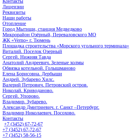
Контакты
Лицензии
Реквизиты
Наши работы
Отопление
Город Мытищи, станция Медведково
Микрорайон Озёрный, Переваловского МО
ЖК «Verno» г. Тюмень
Площадка строительства «Морского угольного терминала»
Виталий. Поселок Озерный
Сергей. Нижняя Тавда
Анатолий Андреевич. Зеленые холмы
Обвязка котельной. Голышманово
Елена Борисовна. Дербыши
Андрей. Зубарево Хилс.
Валерий Петрович. Петровский остров.
Николай. Криводаново.
Сергей. Упорово.
Владимир. Зубарево.
Александр Дмитриевич. г. Санкт –Петербург.
Владимир Николаевич. Посохово.
Контакты
+7 (3452) 67-72-67
+7 (3452) 67-72-67
+7 (3452) 58-56-15