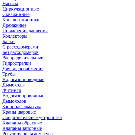
Насосы
Циркуляционные
Скважинные
Канализационные
Дренажные
Повышения давления
Коллекторы
Балки
С расходомерами
Без расходомеров
Распределительные
Гидрострелки
Для водоснабжения
Трубы
Водогазопроводные
Дымоходы
Фитинги
Водогазопроводные
Дымоходов
Запорная арматура
Краны шаровые
Соединительные устройства
Клапаны обратные
Клапаны запорные
Регулирующая арматура