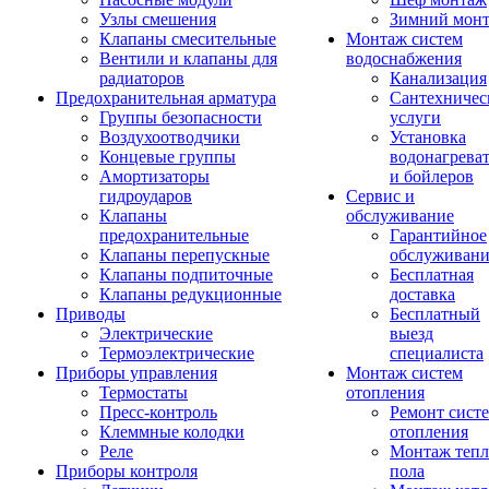
Узлы смешения
Зимний мон
Клапаны смесительные
Монтаж систем
Вентили и клапаны для
водоснабжения
радиаторов
Канализация
Предохранительная арматура
Сантехничес
Группы безопасности
услуги
Воздухоотводчики
Установка
Концевые группы
водонагрева
Амортизаторы
и бойлеров
гидроударов
Сервис и
Клапаны
обслуживание
предохранительные
Гарантийное
Клапаны перепускные
обслуживани
Клапаны подпиточные
Бесплатная
Клапаны редукционные
доставка
Приводы
Бесплатный
Электрические
выезд
Термоэлектрические
специалиста
Приборы управления
Монтаж систем
Термостаты
отопления
Пресс-контроль
Ремонт сист
Клеммные колодки
отопления
Реле
Монтаж тепл
Приборы контроля
пола