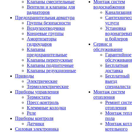
Клапаны смесительные
Монтаж систем
Вентили и клапаны для
водоснабжения
радиаторов
Канализация
Предохранительная арматура
Сантехничес
Группы безопасности
услуги
Воздухоотводчики
Установка
Концевые группы
водонагрева
Амортизаторы
и бойлеров
гидроударов
Сервис и
Клапаны
обслуживание
предохранительные
Гарантийное
Клапаны перепускные
обслуживани
Клапаны подпиточные
Бесплатная
Клапаны редукционные
доставка
Приводы
Бесплатный
Электрические
выезд
Термоэлектрические
специалиста
Приборы управления
Монтаж систем
Термостаты
отопления
Пресс-контроль
Ремонт сист
Клеммные колодки
отопления
Реле
Монтаж тепл
Приборы контроля
пола
Датчики
Монтаж котл
Силовая электроника
котельного