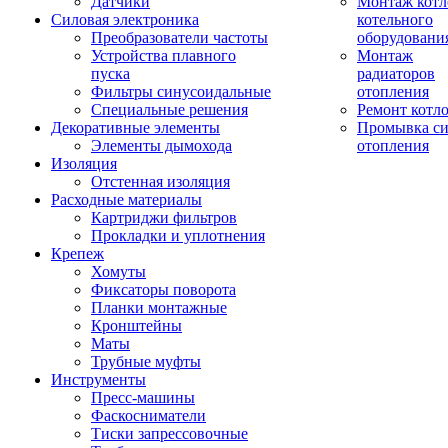
Датчики
Монтаж котл
Силовая электроника
котельного
Преобразователи частоты
оборудовани
Устройства плавного
Монтаж
пуска
радиаторов
Фильтры синусоидальные
отопления
Специальные решения
Ремонт котл
Декоративные элементы
Промывка си
Элементы дымохода
отопления
Изоляция
Отстенная изоляция
Расходные материалы
Картриджи фильтров
Прокладки и уплотнения
Крепеж
Хомуты
Фиксаторы поворота
Планки монтажные
Кронштейны
Маты
Трубные муфты
Инструменты
Пресс-машины
Фаскосниматели
Тиски запрессовочные