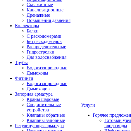
Скважинные
Канализационные
Дренажные
Повышения давления
Коллекторы
Балки
С расходомерами
Без расходомеров
Распределительные
Гидрострелки
Для водоснабжения
Трубы
Водогазопроводные
Дымоходы
Фитинги
Водогазопроводные
Дымоходов
Запорная арматура
Краны шаровые
Соединительные
Услуги
устройства
Клапаны обратные
Горячее предложе
Клапаны запорные
Готовый узе
Регулирующая арматура
ввода воды
Насосные модули
Шеф монтаж