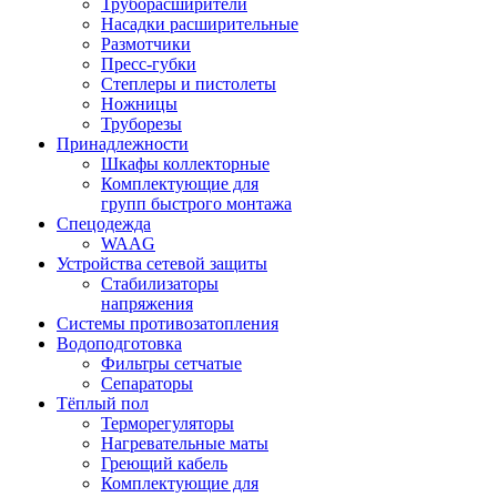
Труборасширители
Насадки расширительные
Размотчики
Пресс-губки
Степлеры и пистолеты
Ножницы
Труборезы
Принадлежности
Шкафы коллекторные
Комплектующие для
групп быстрого монтажа
Спецодежда
WAAG
Устройства сетевой защиты
Стабилизаторы
напряжения
Системы противозатопления
Водоподготовка
Фильтры сетчатые
Сепараторы
Тёплый пол
Терморегуляторы
Нагревательные маты
Греющий кабель
Комплектующие для