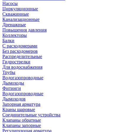
Насосы
Циркуляционные
Скважинные
Канализационные
Дренажные
Повышения давления
Коллекторы
Балки
С расходомерами
Без расходомеров
Распределительные
Гидрострелки
Для водоснабжения
Трубы
Водогазопроводные
Дымоходы
Фитинги
Водогазопроводные
Дымоходов
Запорная арматура
Краны шаровые
Соединительные устройства
Клапаны обратные
Клапаны запорные
Регулирующая арматура