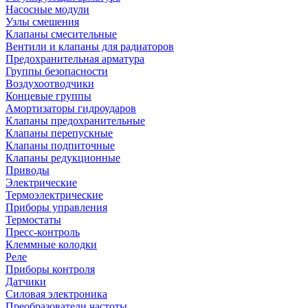
Насосные модули
Узлы смешения
Клапаны смесительные
Вентили и клапаны для радиаторов
Предохранительная арматура
Группы безопасности
Воздухоотводчики
Концевые группы
Амортизаторы гидроударов
Клапаны предохранительные
Клапаны перепускные
Клапаны подпиточные
Клапаны редукционные
Приводы
Электрические
Термоэлектрические
Приборы управления
Термостаты
Пресс-контроль
Клеммные колодки
Реле
Приборы контроля
Датчики
Силовая электроника
Преобразователи частоты