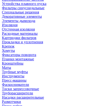
Устройства плавного пуска
Фильтры синусоидальные
Специальные решения
Декоративные элементы
Элементы дымохода
Изоляция
Отстенная изоляция
Расходные материалы
Картриджи фильтров
Прокладки и уплотнения
Крепеж
Хомуты
Фиксаторы поворота
Планки монтажные
Кронштейны
Маты
Трубные муфты
Инструменты
Пресс-машины
Фаскосниматели
Тиски запрессовочные
Труборасширители
Насадки расширительные
Размотчики
Пресс-губки