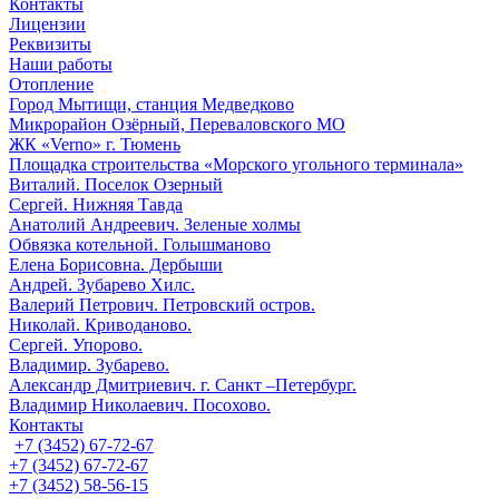
Контакты
Лицензии
Реквизиты
Наши работы
Отопление
Город Мытищи, станция Медведково
Микрорайон Озёрный, Переваловского МО
ЖК «Verno» г. Тюмень
Площадка строительства «Морского угольного терминала»
Виталий. Поселок Озерный
Сергей. Нижняя Тавда
Анатолий Андреевич. Зеленые холмы
Обвязка котельной. Голышманово
Елена Борисовна. Дербыши
Андрей. Зубарево Хилс.
Валерий Петрович. Петровский остров.
Николай. Криводаново.
Сергей. Упорово.
Владимир. Зубарево.
Александр Дмитриевич. г. Санкт –Петербург.
Владимир Николаевич. Посохово.
Контакты
+7 (3452) 67-72-67
+7 (3452) 67-72-67
+7 (3452) 58-56-15