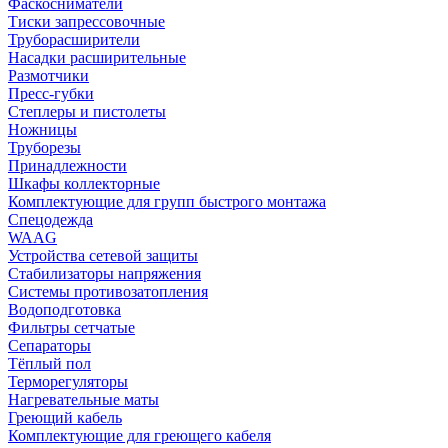
Фаскосниматели
Тиски запрессовочные
Труборасширители
Насадки расширительные
Размотчики
Пресс-губки
Степлеры и пистолеты
Ножницы
Труборезы
Принадлежности
Шкафы коллекторные
Комплектующие для групп быстрого монтажа
Спецодежда
WAAG
Устройства сетевой защиты
Стабилизаторы напряжения
Системы противозатопления
Водоподготовка
Фильтры сетчатые
Сепараторы
Тёплый пол
Терморегуляторы
Нагревательные маты
Греющий кабель
Комплектующие для греющего кабеля