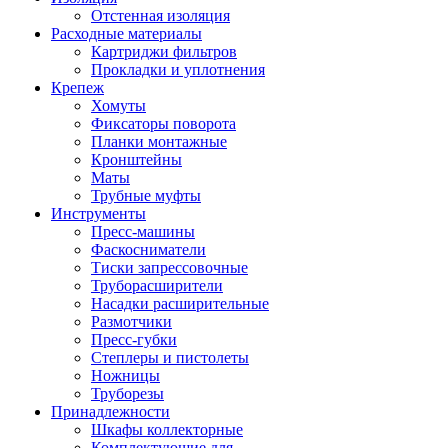
Отстенная изоляция
Расходные материалы
Картриджи фильтров
Прокладки и уплотнения
Крепеж
Хомуты
Фиксаторы поворота
Планки монтажные
Кронштейны
Маты
Трубные муфты
Инструменты
Пресс-машины
Фаскосниматели
Тиски запрессовочные
Труборасширители
Насадки расширительные
Размотчики
Пресс-губки
Степлеры и пистолеты
Ножницы
Труборезы
Принадлежности
Шкафы коллекторные
Комплектующие для