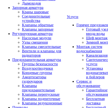
Дымоходов
Запорная арматура
Краны шаровые
Соединительные
Услуги
устройства
Клапаны обратные
Горячее предложе
Клапаны запорные
Готовый узе
Регулирующая арматура
ввода воды
Насосные модули
Шеф монтаж
Узлы смешения
Зимний мон
Клапаны смесительные
Монтаж систем
Вентили и клапаны для
водоснабжения
радиаторов
Канализация
Предохранительная арматура
Сантехничес
Группы безопасности
услуги
Воздухоотводчики
Установка
Концевые группы
водонагрева
Амортизаторы
и бойлеров
гидроударов
Сервис и
Клапаны
обслуживание
предохранительные
Гарантийное
Клапаны перепускные
обслуживани
Клапаны подпиточные
Бесплатная
Клапаны редукционные
доставка
Приводы
Бесплатный