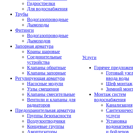
Гидрострелки
Для водоснабжения
Трубы
Водогазопроводные
Дымоходы
Фитинги
Водогазопроводные
Дымоходов
Запорная арматура
Краны шаровые
Соединительные
Услуги
устройства
Клапаны обратные
Горячее предложе
Клапаны запорные
Готовый узе
Регулирующая арматура
ввода воды
Насосные модули
Шеф монтаж
Узлы смешения
Зимний мон
Клапаны смесительные
Монтаж систем
Вентили и клапаны для
водоснабжения
радиаторов
Канализация
Предохранительная арматура
Сантехничес
Группы безопасности
услуги
Воздухоотводчики
Установка
Концевые группы
водонагрева
Амортизаторы
и бойлеров