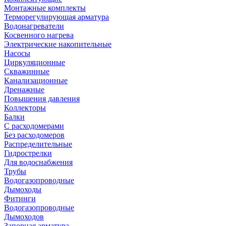
Монтажные комплекты
Терморегулирующая арматура
Водонагреватели
Косвенного нагрева
Электрические накопительные
Насосы
Циркуляционные
Скважинные
Канализационные
Дренажные
Повышения давления
Коллекторы
Балки
С расходомерами
Без расходомеров
Распределительные
Гидрострелки
Для водоснабжения
Трубы
Водогазопроводные
Дымоходы
Фитинги
Водогазопроводные
Дымоходов
Запорная арматура