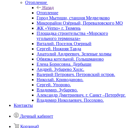
Отопление
Назад
Отопление
Город Мытищи, станция Медведково
Микрорайон Озёрный, Переваловского МО
ЖК «Verno» г. Тюмень
Площадка строительства «Морского
угольного терминала»
Виталий. Поселок Озерный
Сергей. Нижняя Тавда
Анатолий Андреевич. Зеленые холмы
Обвязка котельной. Голышманово
Елена Борисовна. Дербыши
Андрей. Зубарево Хилс.
Валерий Петрович. Петровский остров.
Николай. Криводаново.
Сергей. Упорово.
Владимир. Зубарево.
Александр Дмитриевич. г. Санкт –Петербург.
Владимир Николаевич. Посохово.
Контакты
Личный кабинет
Корзина
0