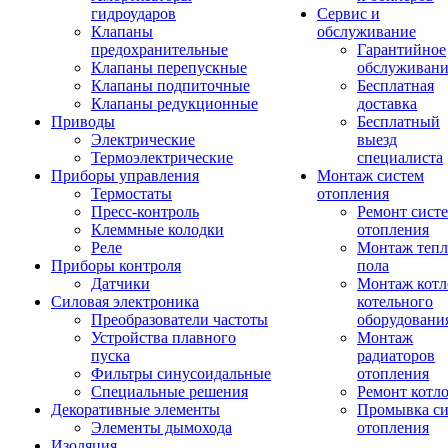
гидроударов
Сервис и
Клапаны
обслуживание
предохранительные
Гарантийное
Клапаны перепускные
обслуживани
Клапаны подпиточные
Бесплатная
Клапаны редукционные
доставка
Приводы
Бесплатный
Электрические
выезд
Термоэлектрические
специалиста
Приборы управления
Монтаж систем
Термостаты
отопления
Пресс-контроль
Ремонт сист
Клеммные колодки
отопления
Реле
Монтаж тепл
Приборы контроля
пола
Датчики
Монтаж котл
Силовая электроника
котельного
Преобразователи частоты
оборудовани
Устройства плавного
Монтаж
пуска
радиаторов
Фильтры синусоидальные
отопления
Специальные решения
Ремонт котл
Декоративные элементы
Промывка си
Элементы дымохода
отопления
Изоляция