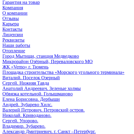
Гарантия на товар
Компания
О компании
Отзывы
Карьера
Контакты
Лицензии
Реквизиты
Наши работы
Отопление
Город Мытищи, станция Медведково
Микрорайон Озёрный, Переваловского МО
ЖК «Verno» г. Тюмень
Площадка строительства «Морского угольного терминала»
Виталий. Поселок Озерный
Сергей. Нижняя Тавда
Анатолий Андреевич. Зеленые холмы
Обвязка котельной. Голышманово
Елена Борисовна. Дербыши
Андрей. Зубарево Хилс.
Валерий Петрович. Петровский остров.
Николай. Криводаново.
Сергей. Упорово.
Владимир. Зубарево.
Александр Дмитриевич. г. Санкт –Петербург.