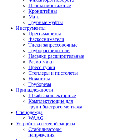
Планки монтажные
Кронштейны
Маты
Трубные муфты
Инструменты
Пресс-машины
Фаскосниматели
Тиски запрессовочные
Труборасширители
Насадки расширительные
Размотчики
Пресс-губки
Степлеры и пистолеты
Ножницы
Труборезы
Принадлежности
Шкафы коллекторные
Комплектующие для
групп быстрого монтажа
Спецодежда
WAAG
Устройства сетевой защиты
Стабилизаторы
напряжения