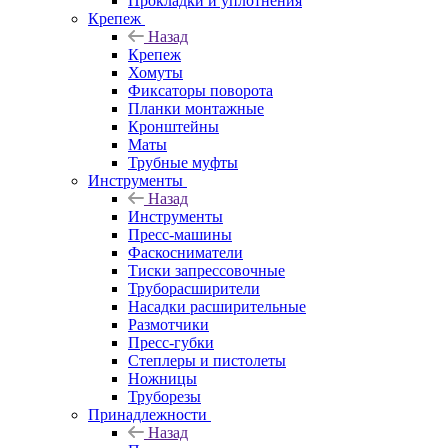
Прокладки и уплотнения
Крепеж
Назад
Крепеж
Хомуты
Фиксаторы поворота
Планки монтажные
Кронштейны
Маты
Трубные муфты
Инструменты
Назад
Инструменты
Пресс-машины
Фаскосниматели
Тиски запрессовочные
Труборасширители
Насадки расширительные
Размотчики
Пресс-губки
Степлеры и пистолеты
Ножницы
Труборезы
Принадлежности
Назад