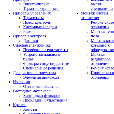
Электрические
выезд
Термоэлектрические
специалиста
Приборы управления
Монтаж систем
Термостаты
отопления
Пресс-контроль
Ремонт сист
Клеммные колодки
отопления
Реле
Монтаж тепл
Приборы контроля
пола
Датчики
Монтаж котл
Силовая электроника
котельного
Преобразователи частоты
оборудовани
Устройства плавного
Монтаж
пуска
радиаторов
Фильтры синусоидальные
отопления
Специальные решения
Ремонт котл
Декоративные элементы
Промывка си
Элементы дымохода
отопления
Изоляция
Отстенная изоляция
Расходные материалы
Картриджи фильтров
Прокладки и уплотнения
Крепеж
Хомуты
Фиксаторы поворота