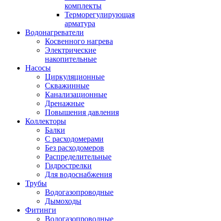
комплекты
Терморегулирующая
арматура
Водонагреватели
Косвенного нагрева
Электрические
накопительные
Насосы
Циркуляционные
Скважинные
Канализационные
Дренажные
Повышения давления
Коллекторы
Балки
С расходомерами
Без расходомеров
Распределительные
Гидрострелки
Для водоснабжения
Трубы
Водогазопроводные
Дымоходы
Фитинги
Водогазопроводные