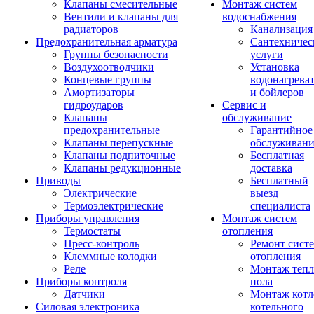
Клапаны смесительные
Монтаж систем
Вентили и клапаны для
водоснабжения
радиаторов
Канализация
Предохранительная арматура
Сантехничес
Группы безопасности
услуги
Воздухоотводчики
Установка
Концевые группы
водонагрева
Амортизаторы
и бойлеров
гидроударов
Сервис и
Клапаны
обслуживание
предохранительные
Гарантийное
Клапаны перепускные
обслуживани
Клапаны подпиточные
Бесплатная
Клапаны редукционные
доставка
Приводы
Бесплатный
Электрические
выезд
Термоэлектрические
специалиста
Приборы управления
Монтаж систем
Термостаты
отопления
Пресс-контроль
Ремонт сист
Клеммные колодки
отопления
Реле
Монтаж тепл
Приборы контроля
пола
Датчики
Монтаж котл
Силовая электроника
котельного