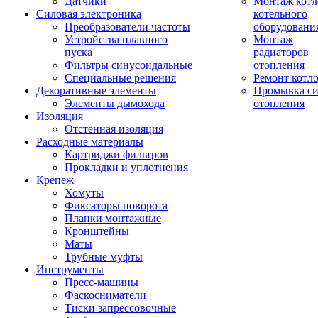
Датчики
Монтаж котл
Силовая электроника
котельного
Преобразователи частоты
оборудовани
Устройства плавного
Монтаж
пуска
радиаторов
Фильтры синусоидальные
отопления
Специальные решения
Ремонт котл
Декоративные элементы
Промывка си
Элементы дымохода
отопления
Изоляция
Отстенная изоляция
Расходные материалы
Картриджи фильтров
Прокладки и уплотнения
Крепеж
Хомуты
Фиксаторы поворота
Планки монтажные
Кронштейны
Маты
Трубные муфты
Инструменты
Пресс-машины
Фаскосниматели
Тиски запрессовочные