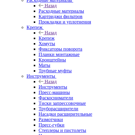
Расходные материалы
Назад
Расходные материалы
Картриджи фильтров
Прокладки и уплотнения
Крепеж
Назад
Крепеж
Хомуты
Фиксаторы поворота
Планки монтажные
Кронштейны
Маты
Трубные муфты
Инструменты
Назад
Инструменты
Пресс-машины
Фаскосниматели
Тиски запрессовочные
Труборасширители
Насадки расширительные
Размотчики
Пресс-губки
Степлеры и пистолеты