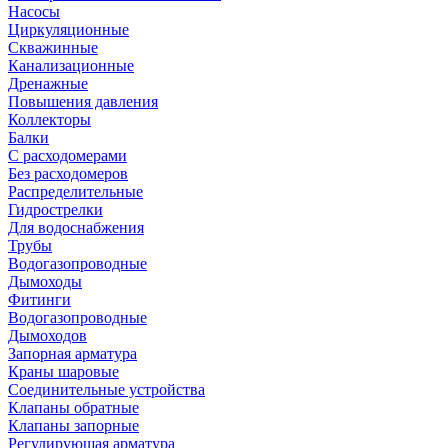
Насосы
Циркуляционные
Скважинные
Канализационные
Дренажные
Повышения давления
Коллекторы
Балки
С расходомерами
Без расходомеров
Распределительные
Гидрострелки
Для водоснабжения
Трубы
Водогазопроводные
Дымоходы
Фитинги
Водогазопроводные
Дымоходов
Запорная арматура
Краны шаровые
Соединительные устройства
Клапаны обратные
Клапаны запорные
Регулирующая арматура