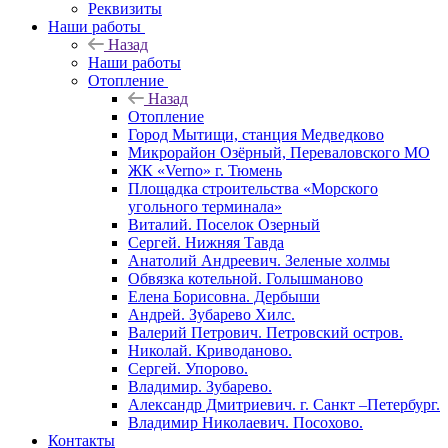
Реквизиты
Наши работы
Назад
Наши работы
Отопление
Назад
Отопление
Город Мытищи, станция Медведково
Микрорайон Озёрный, Переваловского МО
ЖК «Verno» г. Тюмень
Площадка строительства «Морского
угольного терминала»
Виталий. Поселок Озерный
Сергей. Нижняя Тавда
Анатолий Андреевич. Зеленые холмы
Обвязка котельной. Голышманово
Елена Борисовна. Дербыши
Андрей. Зубарево Хилс.
Валерий Петрович. Петровский остров.
Николай. Криводаново.
Сергей. Упорово.
Владимир. Зубарево.
Александр Дмитриевич. г. Санкт –Петербург.
Владимир Николаевич. Посохово.
Контакты