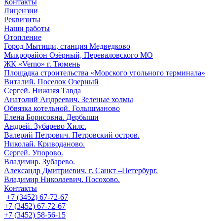
Контакты
Лицензии
Реквизиты
Наши работы
Отопление
Город Мытищи, станция Медведково
Микрорайон Озёрный, Переваловского МО
ЖК «Verno» г. Тюмень
Площадка строительства «Морского угольного терминала»
Виталий. Поселок Озерный
Сергей. Нижняя Тавда
Анатолий Андреевич. Зеленые холмы
Обвязка котельной. Голышманово
Елена Борисовна. Дербыши
Андрей. Зубарево Хилс.
Валерий Петрович. Петровский остров.
Николай. Криводаново.
Сергей. Упорово.
Владимир. Зубарево.
Александр Дмитриевич. г. Санкт –Петербург.
Владимир Николаевич. Посохово.
Контакты
+7 (3452) 67-72-67
+7 (3452) 67-72-67
+7 (3452) 58-56-15