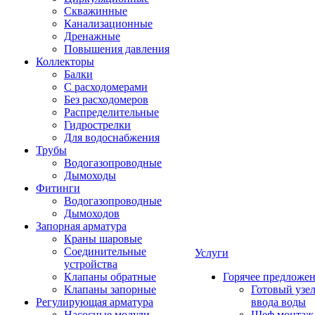
Скважинные
Канализационные
Дренажные
Повышения давления
Коллекторы
Балки
С расходомерами
Без расходомеров
Распределительные
Гидрострелки
Для водоснабжения
Трубы
Водогазопроводные
Дымоходы
Фитинги
Водогазопроводные
Дымоходов
Запорная арматура
Краны шаровые
Соединительные
Услуги
устройства
Клапаны обратные
Горячее предложе
Клапаны запорные
Готовый узе
Регулирующая арматура
ввода воды
Насосные модули
Шеф монтаж