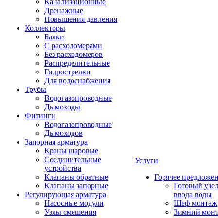
Канализационные
Дренажные
Повышения давления
Коллекторы
Балки
С расходомерами
Без расходомеров
Распределительные
Гидрострелки
Для водоснабжения
Трубы
Водогазопроводные
Дымоходы
Фитинги
Водогазопроводные
Дымоходов
Запорная арматура
Краны шаровые
Соединительные
Услуги
устройства
Клапаны обратные
Горячее предложе
Клапаны запорные
Готовый узе
Регулирующая арматура
ввода воды
Насосные модули
Шеф монтаж
Узлы смешения
Зимний мон