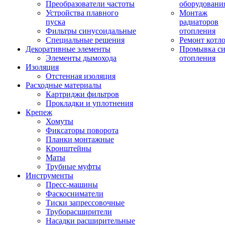
Преобразователи частоты
оборудовани
Устройства плавного
Монтаж
пуска
радиаторов
Фильтры синусоидальные
отопления
Специальные решения
Ремонт котл
Декоративные элементы
Промывка си
Элементы дымохода
отопления
Изоляция
Отстенная изоляция
Расходные материалы
Картриджи фильтров
Прокладки и уплотнения
Крепеж
Хомуты
Фиксаторы поворота
Планки монтажные
Кронштейны
Маты
Трубные муфты
Инструменты
Пресс-машины
Фаскосниматели
Тиски запрессовочные
Труборасширители
Насадки расширительные