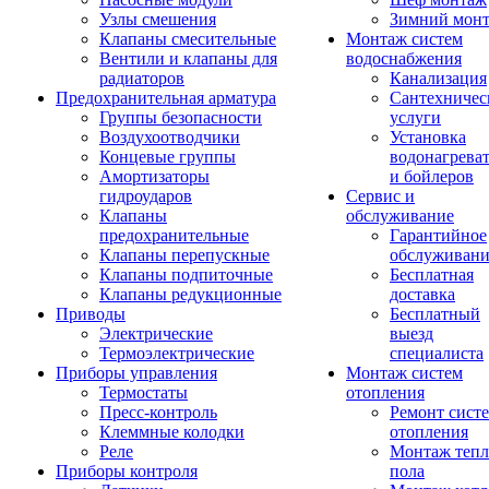
Узлы смешения
Зимний мон
Клапаны смесительные
Монтаж систем
Вентили и клапаны для
водоснабжения
радиаторов
Канализация
Предохранительная арматура
Сантехничес
Группы безопасности
услуги
Воздухоотводчики
Установка
Концевые группы
водонагрева
Амортизаторы
и бойлеров
гидроударов
Сервис и
Клапаны
обслуживание
предохранительные
Гарантийное
Клапаны перепускные
обслуживани
Клапаны подпиточные
Бесплатная
Клапаны редукционные
доставка
Приводы
Бесплатный
Электрические
выезд
Термоэлектрические
специалиста
Приборы управления
Монтаж систем
Термостаты
отопления
Пресс-контроль
Ремонт сист
Клеммные колодки
отопления
Реле
Монтаж тепл
Приборы контроля
пола