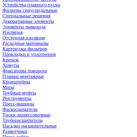
Устройства плавного пуска
Фильтры синусоидальные
Специальные решения
Декоративные элементы
Элементы дымохода
Изоляция
Отстенная изоляция
Расходные материалы
Картриджи фильтров
Прокладки и уплотнения
Крепеж
Хомуты
Фиксаторы поворота
Планки монтажные
Кронштейны
Маты
Трубные муфты
Инструменты
Пресс-машины
Фаскосниматели
Тиски запрессовочные
Труборасширители
Насадки расширительные
Размотчики
Пресс-губки