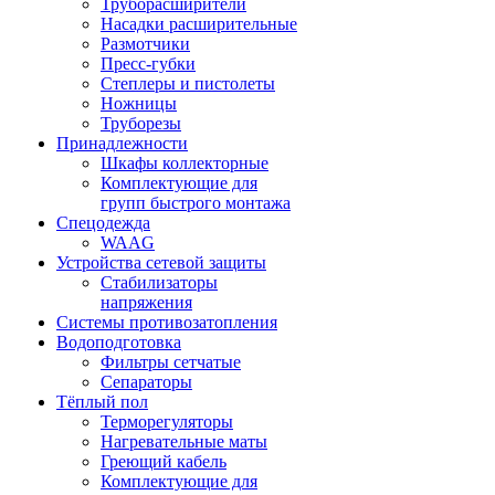
Труборасширители
Насадки расширительные
Размотчики
Пресс-губки
Степлеры и пистолеты
Ножницы
Труборезы
Принадлежности
Шкафы коллекторные
Комплектующие для
групп быстрого монтажа
Спецодежда
WAAG
Устройства сетевой защиты
Стабилизаторы
напряжения
Системы противозатопления
Водоподготовка
Фильтры сетчатые
Сепараторы
Тёплый пол
Терморегуляторы
Нагревательные маты
Греющий кабель
Комплектующие для