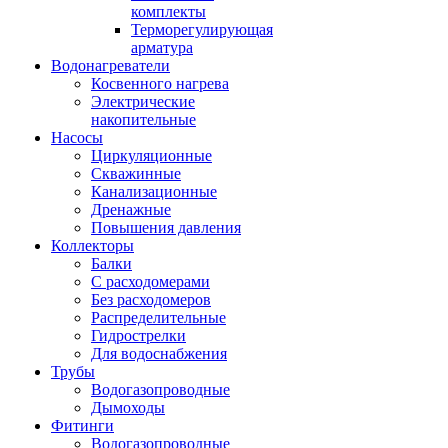
комплекты
Терморегулирующая
арматура
Водонагреватели
Косвенного нагрева
Электрические
накопительные
Насосы
Циркуляционные
Скважинные
Канализационные
Дренажные
Повышения давления
Коллекторы
Балки
С расходомерами
Без расходомеров
Распределительные
Гидрострелки
Для водоснабжения
Трубы
Водогазопроводные
Дымоходы
Фитинги
Водогазопроводные