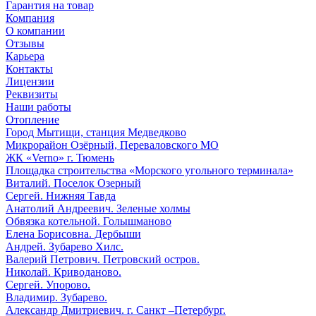
Гарантия на товар
Компания
О компании
Отзывы
Карьера
Контакты
Лицензии
Реквизиты
Наши работы
Отопление
Город Мытищи, станция Медведково
Микрорайон Озёрный, Переваловского МО
ЖК «Verno» г. Тюмень
Площадка строительства «Морского угольного терминала»
Виталий. Поселок Озерный
Сергей. Нижняя Тавда
Анатолий Андреевич. Зеленые холмы
Обвязка котельной. Голышманово
Елена Борисовна. Дербыши
Андрей. Зубарево Хилс.
Валерий Петрович. Петровский остров.
Николай. Криводаново.
Сергей. Упорово.
Владимир. Зубарево.
Александр Дмитриевич. г. Санкт –Петербург.