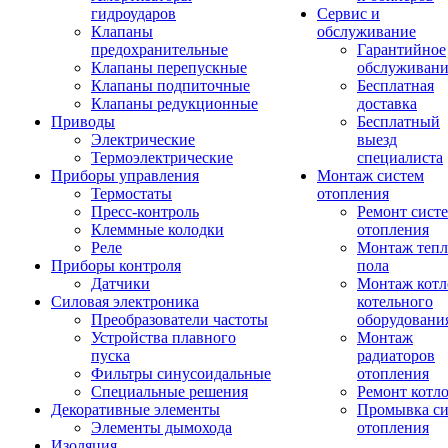
гидроударов
Сервис и
Клапаны
обслуживание
предохранительные
Гарантийное
Клапаны перепускные
обслуживани
Клапаны подпиточные
Бесплатная
Клапаны редукционные
доставка
Приводы
Бесплатный
Электрические
выезд
Термоэлектрические
специалиста
Приборы управления
Монтаж систем
Термостаты
отопления
Пресс-контроль
Ремонт сист
Клеммные колодки
отопления
Реле
Монтаж тепл
Приборы контроля
пола
Датчики
Монтаж котл
Силовая электроника
котельного
Преобразователи частоты
оборудовани
Устройства плавного
Монтаж
пуска
радиаторов
Фильтры синусоидальные
отопления
Специальные решения
Ремонт котл
Декоративные элементы
Промывка си
Элементы дымохода
отопления
Изоляция