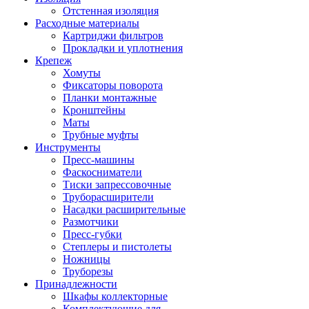
Отстенная изоляция
Расходные материалы
Картриджи фильтров
Прокладки и уплотнения
Крепеж
Хомуты
Фиксаторы поворота
Планки монтажные
Кронштейны
Маты
Трубные муфты
Инструменты
Пресс-машины
Фаскосниматели
Тиски запрессовочные
Труборасширители
Насадки расширительные
Размотчики
Пресс-губки
Степлеры и пистолеты
Ножницы
Труборезы
Принадлежности
Шкафы коллекторные
Комплектующие для