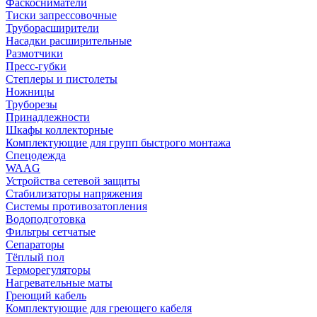
Фаскосниматели
Тиски запрессовочные
Труборасширители
Насадки расширительные
Размотчики
Пресс-губки
Степлеры и пистолеты
Ножницы
Труборезы
Принадлежности
Шкафы коллекторные
Комплектующие для групп быстрого монтажа
Спецодежда
WAAG
Устройства сетевой защиты
Стабилизаторы напряжения
Системы противозатопления
Водоподготовка
Фильтры сетчатые
Сепараторы
Тёплый пол
Терморегуляторы
Нагревательные маты
Греющий кабель
Комплектующие для греющего кабеля