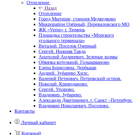
Отопление
Назад
Отопление
Город Мытищи, станция Медведково
Микрорайон Озёрный, Переваловского МО
ЖК «Verno» г. Тюмень
Площадка строительства «Морского
угольного терминала»
Виталий. Поселок Озерный
Сергей. Нижняя Тавда
Анатолий Андреевич. Зеленые холмы
Обвязка котельной. Голышманово
Елена Борисовна. Дербыши
Андрей. Зубарево Хилс.
Валерий Петрович. Петровский остров.
Николай. Криводаново.
Сергей. Упорово.
Владимир. Зубарево.
Александр Дмитриевич. г. Санкт –Петербург.
Владимир Николаевич. Посохово.
Контакты
Личный кабинет
Корзина
0