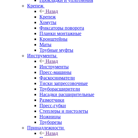
Прокладки и уплотнения
Крепеж
Назад
Крепеж
Хомуты
Фиксаторы поворота
Планки монтажные
Кронштейны
Маты
Трубные муфты
Инструменты
Назад
Инструменты
Пресс-машины
Фаскосниматели
Тиски запрессовочные
Труборасширители
Насадки расширительные
Размотчики
Пресс-губки
Степлеры и пистолеты
Ножницы
Труборезы
Принадлежности
Назад