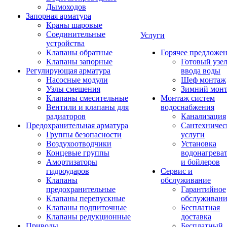
Дымоходов
Запорная арматура
Краны шаровые
Соединительные
Услуги
устройства
Клапаны обратные
Горячее предложе
Клапаны запорные
Готовый узе
Регулирующая арматура
ввода воды
Насосные модули
Шеф монтаж
Узлы смешения
Зимний мон
Клапаны смесительные
Монтаж систем
Вентили и клапаны для
водоснабжения
радиаторов
Канализация
Предохранительная арматура
Сантехничес
Группы безопасности
услуги
Воздухоотводчики
Установка
Концевые группы
водонагрева
Амортизаторы
и бойлеров
гидроударов
Сервис и
Клапаны
обслуживание
предохранительные
Гарантийное
Клапаны перепускные
обслуживани
Клапаны подпиточные
Бесплатная
Клапаны редукционные
доставка
Приводы
Бесплатный