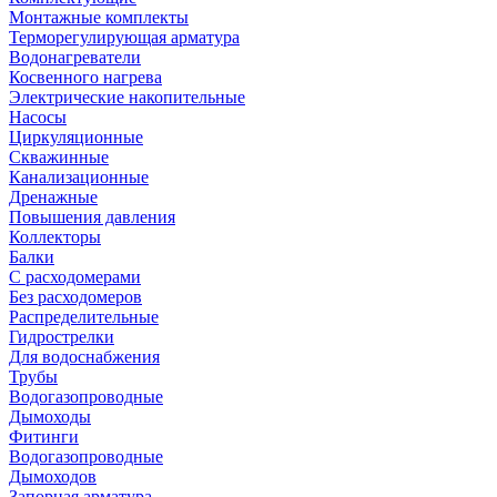
Монтажные комплекты
Терморегулирующая арматура
Водонагреватели
Косвенного нагрева
Электрические накопительные
Насосы
Циркуляционные
Скважинные
Канализационные
Дренажные
Повышения давления
Коллекторы
Балки
С расходомерами
Без расходомеров
Распределительные
Гидрострелки
Для водоснабжения
Трубы
Водогазопроводные
Дымоходы
Фитинги
Водогазопроводные
Дымоходов
Запорная арматура