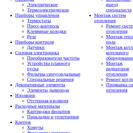
Электрические
выезд
Термоэлектрические
специалиста
Приборы управления
Монтаж систем
Термостаты
отопления
Пресс-контроль
Ремонт сист
Клеммные колодки
отопления
Реле
Монтаж тепл
Приборы контроля
пола
Датчики
Монтаж котл
Силовая электроника
котельного
Преобразователи частоты
оборудовани
Устройства плавного
Монтаж
пуска
радиаторов
Фильтры синусоидальные
отопления
Специальные решения
Ремонт котл
Декоративные элементы
Промывка си
Элементы дымохода
отопления
Изоляция
Отстенная изоляция
Расходные материалы
Картриджи фильтров
Прокладки и уплотнения
Крепеж
Хомуты
Фиксаторы поворота