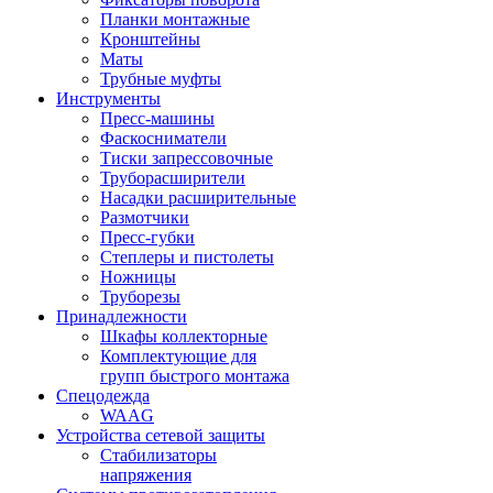
Планки монтажные
Кронштейны
Маты
Трубные муфты
Инструменты
Пресс-машины
Фаскосниматели
Тиски запрессовочные
Труборасширители
Насадки расширительные
Размотчики
Пресс-губки
Степлеры и пистолеты
Ножницы
Труборезы
Принадлежности
Шкафы коллекторные
Комплектующие для
групп быстрого монтажа
Спецодежда
WAAG
Устройства сетевой защиты
Стабилизаторы
напряжения