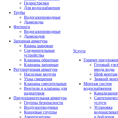
Гидрострелки
Для водоснабжения
Трубы
Водогазопроводные
Дымоходы
Фитинги
Водогазопроводные
Дымоходов
Запорная арматура
Краны шаровые
Соединительные
Услуги
устройства
Клапаны обратные
Горячее предложе
Клапаны запорные
Готовый узе
Регулирующая арматура
ввода воды
Насосные модули
Шеф монтаж
Узлы смешения
Зимний мон
Клапаны смесительные
Монтаж систем
Вентили и клапаны для
водоснабжения
радиаторов
Канализация
Предохранительная арматура
Сантехничес
Группы безопасности
услуги
Воздухоотводчики
Установка
Концевые группы
водонагрева
Амортизаторы
и бойлеров