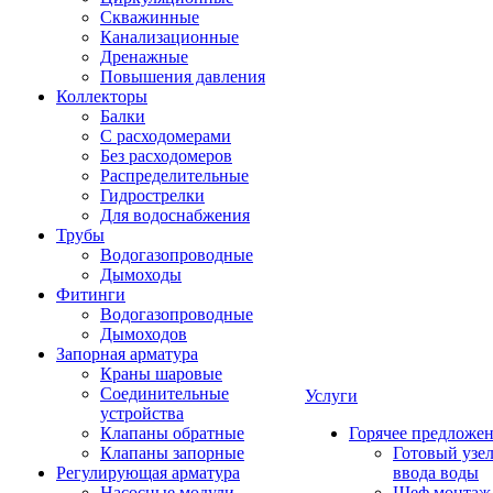
Скважинные
Канализационные
Дренажные
Повышения давления
Коллекторы
Балки
С расходомерами
Без расходомеров
Распределительные
Гидрострелки
Для водоснабжения
Трубы
Водогазопроводные
Дымоходы
Фитинги
Водогазопроводные
Дымоходов
Запорная арматура
Краны шаровые
Соединительные
Услуги
устройства
Клапаны обратные
Горячее предложе
Клапаны запорные
Готовый узе
Регулирующая арматура
ввода воды
Насосные модули
Шеф монтаж