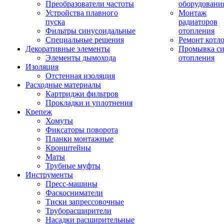
Преобразователи частоты
оборудовани
Устройства плавного
Монтаж
пуска
радиаторов
Фильтры синусоидальные
отопления
Специальные решения
Ремонт котл
Декоративные элементы
Промывка си
Элементы дымохода
отопления
Изоляция
Отстенная изоляция
Расходные материалы
Картриджи фильтров
Прокладки и уплотнения
Крепеж
Хомуты
Фиксаторы поворота
Планки монтажные
Кронштейны
Маты
Трубные муфты
Инструменты
Пресс-машины
Фаскосниматели
Тиски запрессовочные
Труборасширители
Насадки расширительные