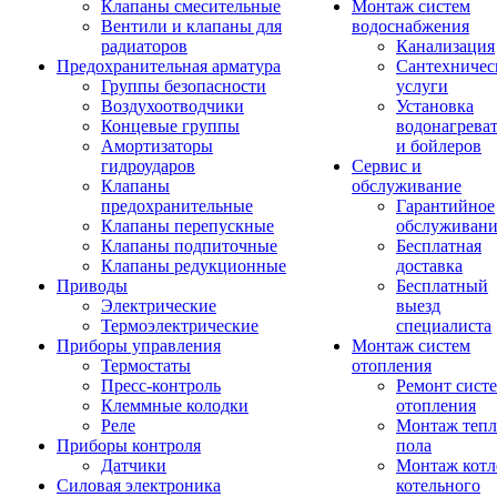
Клапаны смесительные
Монтаж систем
Вентили и клапаны для
водоснабжения
радиаторов
Канализация
Предохранительная арматура
Сантехничес
Группы безопасности
услуги
Воздухоотводчики
Установка
Концевые группы
водонагрева
Амортизаторы
и бойлеров
гидроударов
Сервис и
Клапаны
обслуживание
предохранительные
Гарантийное
Клапаны перепускные
обслуживани
Клапаны подпиточные
Бесплатная
Клапаны редукционные
доставка
Приводы
Бесплатный
Электрические
выезд
Термоэлектрические
специалиста
Приборы управления
Монтаж систем
Термостаты
отопления
Пресс-контроль
Ремонт сист
Клеммные колодки
отопления
Реле
Монтаж тепл
Приборы контроля
пола
Датчики
Монтаж котл
Силовая электроника
котельного