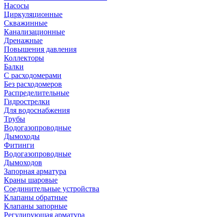
Насосы
Циркуляционные
Скважинные
Канализационные
Дренажные
Повышения давления
Коллекторы
Балки
С расходомерами
Без расходомеров
Распределительные
Гидрострелки
Для водоснабжения
Трубы
Водогазопроводные
Дымоходы
Фитинги
Водогазопроводные
Дымоходов
Запорная арматура
Краны шаровые
Соединительные устройства
Клапаны обратные
Клапаны запорные
Регулирующая арматура