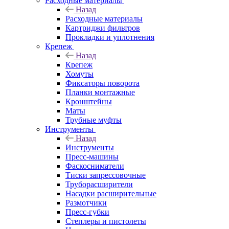
Расходные материалы
Назад
Расходные материалы
Картриджи фильтров
Прокладки и уплотнения
Крепеж
Назад
Крепеж
Хомуты
Фиксаторы поворота
Планки монтажные
Кронштейны
Маты
Трубные муфты
Инструменты
Назад
Инструменты
Пресс-машины
Фаскосниматели
Тиски запрессовочные
Труборасширители
Насадки расширительные
Размотчики
Пресс-губки
Степлеры и пистолеты