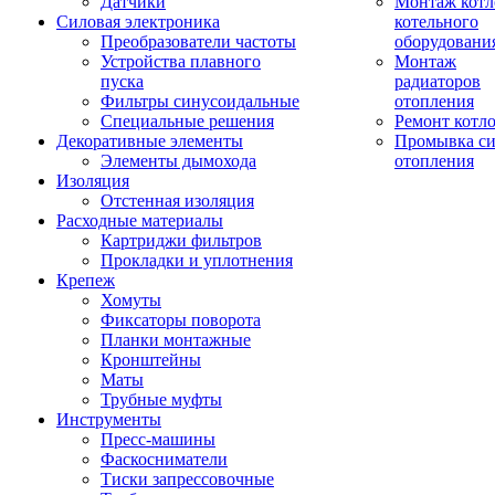
Датчики
Монтаж котл
Силовая электроника
котельного
Преобразователи частоты
оборудовани
Устройства плавного
Монтаж
пуска
радиаторов
Фильтры синусоидальные
отопления
Специальные решения
Ремонт котл
Декоративные элементы
Промывка си
Элементы дымохода
отопления
Изоляция
Отстенная изоляция
Расходные материалы
Картриджи фильтров
Прокладки и уплотнения
Крепеж
Хомуты
Фиксаторы поворота
Планки монтажные
Кронштейны
Маты
Трубные муфты
Инструменты
Пресс-машины
Фаскосниматели
Тиски запрессовочные