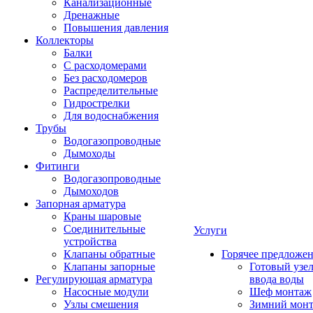
Канализационные
Дренажные
Повышения давления
Коллекторы
Балки
С расходомерами
Без расходомеров
Распределительные
Гидрострелки
Для водоснабжения
Трубы
Водогазопроводные
Дымоходы
Фитинги
Водогазопроводные
Дымоходов
Запорная арматура
Краны шаровые
Соединительные
Услуги
устройства
Клапаны обратные
Горячее предложе
Клапаны запорные
Готовый узе
Регулирующая арматура
ввода воды
Насосные модули
Шеф монтаж
Узлы смешения
Зимний мон