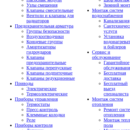
Узлы смешения
Зимний мон
Клапаны смесительные
Монтаж систем
Вентили и клапаны для
водоснабжения
радиаторов
Канализация
Предохранительная арматура
Сантехничес
Группы безопасности
услуги
Воздухоотводчики
Установка
Концевые группы
водонагрева
Амортизаторы
и бойлеров
гидроударов
Сервис и
Клапаны
обслуживание
предохранительные
Гарантийное
Клапаны перепускные
обслуживани
Клапаны подпиточные
Бесплатная
Клапаны редукционные
доставка
Приводы
Бесплатный
Электрические
выезд
Термоэлектрические
специалиста
Приборы управления
Монтаж систем
Термостаты
отопления
Пресс-контроль
Ремонт сист
Клеммные колодки
отопления
Реле
Монтаж тепл
Приборы контроля
пола