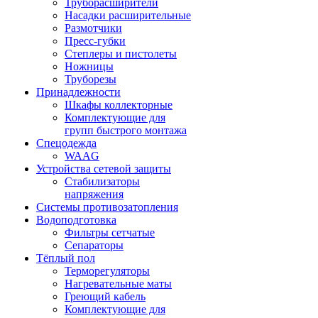
Труборасширители
Насадки расширительные
Размотчики
Пресс-губки
Степлеры и пистолеты
Ножницы
Труборезы
Принадлежности
Шкафы коллекторные
Комплектующие для
групп быстрого монтажа
Спецодежда
WAAG
Устройства сетевой защиты
Стабилизаторы
напряжения
Системы противозатопления
Водоподготовка
Фильтры сетчатые
Сепараторы
Тёплый пол
Терморегуляторы
Нагревательные маты
Греющий кабель
Комплектующие для