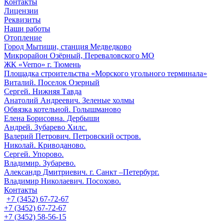
Контакты
Лицензии
Реквизиты
Наши работы
Отопление
Город Мытищи, станция Медведково
Микрорайон Озёрный, Переваловского МО
ЖК «Verno» г. Тюмень
Площадка строительства «Морского угольного терминала»
Виталий. Поселок Озерный
Сергей. Нижняя Тавда
Анатолий Андреевич. Зеленые холмы
Обвязка котельной. Голышманово
Елена Борисовна. Дербыши
Андрей. Зубарево Хилс.
Валерий Петрович. Петровский остров.
Николай. Криводаново.
Сергей. Упорово.
Владимир. Зубарево.
Александр Дмитриевич. г. Санкт –Петербург.
Владимир Николаевич. Посохово.
Контакты
+7 (3452) 67-72-67
+7 (3452) 67-72-67
+7 (3452) 58-56-15