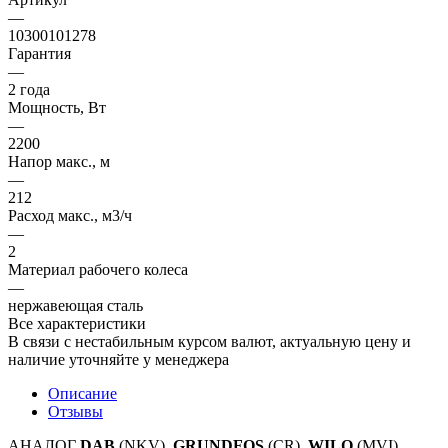
—
10300101278
Гарантия
—
2 года
Мощность, Вт
—
2200
Напор макс., м
—
212
Расход макс., м3/ч
—
2
Материал рабочего колеса
—
нержавеющая сталь
Все характеристики
В связи с нестабильным курсом валют, актуальную цену и
наличие уточняйте у менеджера
Описание
Отзывы
АНАЛОГ
DAB
(NKV),
GRUNDFOS
(CR),
WILO
(MVI)