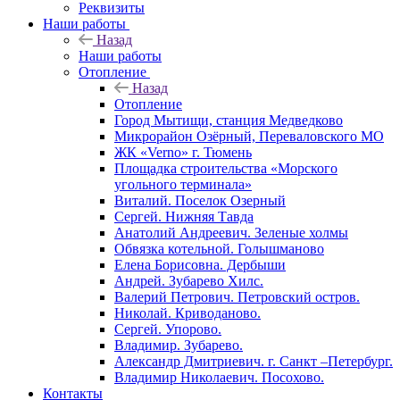
Реквизиты
Наши работы
Назад
Наши работы
Отопление
Назад
Отопление
Город Мытищи, станция Медведково
Микрорайон Озёрный, Переваловского МО
ЖК «Verno» г. Тюмень
Площадка строительства «Морского
угольного терминала»
Виталий. Поселок Озерный
Сергей. Нижняя Тавда
Анатолий Андреевич. Зеленые холмы
Обвязка котельной. Голышманово
Елена Борисовна. Дербыши
Андрей. Зубарево Хилс.
Валерий Петрович. Петровский остров.
Николай. Криводаново.
Сергей. Упорово.
Владимир. Зубарево.
Александр Дмитриевич. г. Санкт –Петербург.
Владимир Николаевич. Посохово.
Контакты