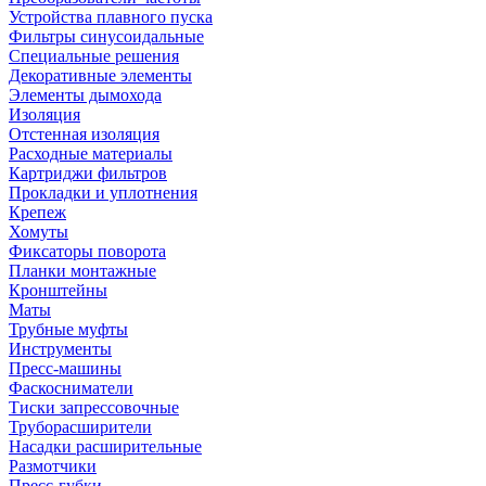
Устройства плавного пуска
Фильтры синусоидальные
Специальные решения
Декоративные элементы
Элементы дымохода
Изоляция
Отстенная изоляция
Расходные материалы
Картриджи фильтров
Прокладки и уплотнения
Крепеж
Хомуты
Фиксаторы поворота
Планки монтажные
Кронштейны
Маты
Трубные муфты
Инструменты
Пресс-машины
Фаскосниматели
Тиски запрессовочные
Труборасширители
Насадки расширительные
Размотчики
Пресс-губки