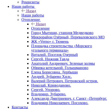
Реквизиты
Наши работы
Назад
Наши работы
Отопление
Назад
Отопление
Город Мытищи, станция Медведково
Микрорайон Озёрный, Переваловского МО
ЖК «Verno» г. Тюмень
Площадка строительства «Морского
угольного терминала»
Виталий. Поселок Озерный
Сергей. Нижняя Тавда
Анатолий Андреевич. Зеленые холмы
Обвязка котельной. Голышманово
Елена Борисовна. Дербыши
Андрей. Зубарево Хилс.
Валерий Петрович. Петровский остров.
Николай. Криводаново.
Сергей. Упорово.
Владимир. Зубарево.
Александр Дмитриевич. г. Санкт –Петербург.
Владимир Николаевич. Посохово.
Контакты