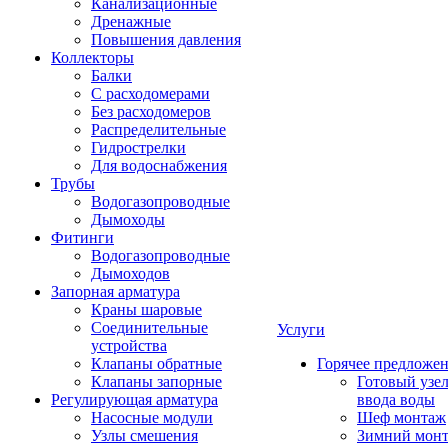
Канализационные
Дренажные
Повышения давления
Коллекторы
Балки
С расходомерами
Без расходомеров
Распределительные
Гидрострелки
Для водоснабжения
Трубы
Водогазопроводные
Дымоходы
Фитинги
Водогазопроводные
Дымоходов
Запорная арматура
Краны шаровые
Соединительные
Услуги
устройства
Клапаны обратные
Горячее предложе
Клапаны запорные
Готовый узе
Регулирующая арматура
ввода воды
Насосные модули
Шеф монтаж
Узлы смешения
Зимний мон