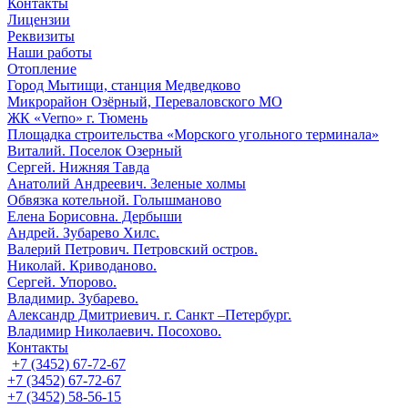
Контакты
Лицензии
Реквизиты
Наши работы
Отопление
Город Мытищи, станция Медведково
Микрорайон Озёрный, Переваловского МО
ЖК «Verno» г. Тюмень
Площадка строительства «Морского угольного терминала»
Виталий. Поселок Озерный
Сергей. Нижняя Тавда
Анатолий Андреевич. Зеленые холмы
Обвязка котельной. Голышманово
Елена Борисовна. Дербыши
Андрей. Зубарево Хилс.
Валерий Петрович. Петровский остров.
Николай. Криводаново.
Сергей. Упорово.
Владимир. Зубарево.
Александр Дмитриевич. г. Санкт –Петербург.
Владимир Николаевич. Посохово.
Контакты
+7 (3452) 67-72-67
+7 (3452) 67-72-67
+7 (3452) 58-56-15