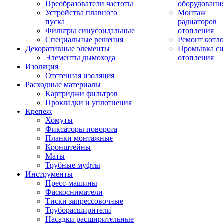
Преобразователи частоты
оборудовани
Устройства плавного
Монтаж
пуска
радиаторов
Фильтры синусоидальные
отопления
Специальные решения
Ремонт котл
Декоративные элементы
Промывка си
Элементы дымохода
отопления
Изоляция
Отстенная изоляция
Расходные материалы
Картриджи фильтров
Прокладки и уплотнения
Крепеж
Хомуты
Фиксаторы поворота
Планки монтажные
Кронштейны
Маты
Трубные муфты
Инструменты
Пресс-машины
Фаскосниматели
Тиски запрессовочные
Труборасширители
Насадки расширительные