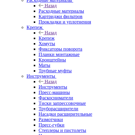
Расходные материалы
Назад
Расходные материалы
Картриджи фильтров
Прокладки и уплотнения
Крепеж
Назад
Крепеж
Хомуты
Фиксаторы поворота
Планки монтажные
Кронштейны
Маты
Трубные муфты
Инструменты
Назад
Инструменты
Пресс-машины
Фаскосниматели
Тиски запрессовочные
Труборасширители
Насадки расширительные
Размотчики
Пресс-губки
Степлеры и пистолеты