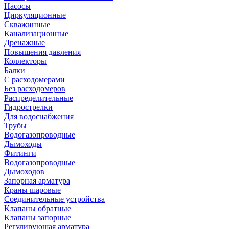
Насосы
Циркуляционные
Скважинные
Канализационные
Дренажные
Повышения давления
Коллекторы
Балки
С расходомерами
Без расходомеров
Распределительные
Гидрострелки
Для водоснабжения
Трубы
Водогазопроводные
Дымоходы
Фитинги
Водогазопроводные
Дымоходов
Запорная арматура
Краны шаровые
Соединительные устройства
Клапаны обратные
Клапаны запорные
Регулирующая арматура