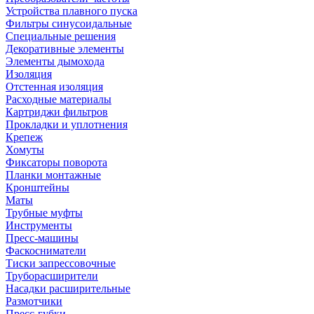
Устройства плавного пуска
Фильтры синусоидальные
Специальные решения
Декоративные элементы
Элементы дымохода
Изоляция
Отстенная изоляция
Расходные материалы
Картриджи фильтров
Прокладки и уплотнения
Крепеж
Хомуты
Фиксаторы поворота
Планки монтажные
Кронштейны
Маты
Трубные муфты
Инструменты
Пресс-машины
Фаскосниматели
Тиски запрессовочные
Труборасширители
Насадки расширительные
Размотчики
Пресс-губки