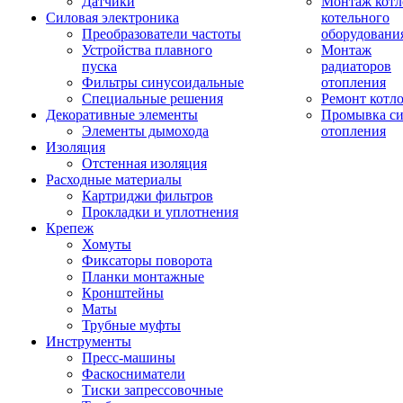
Датчики
Монтаж котл
Силовая электроника
котельного
Преобразователи частоты
оборудовани
Устройства плавного
Монтаж
пуска
радиаторов
Фильтры синусоидальные
отопления
Специальные решения
Ремонт котл
Декоративные элементы
Промывка си
Элементы дымохода
отопления
Изоляция
Отстенная изоляция
Расходные материалы
Картриджи фильтров
Прокладки и уплотнения
Крепеж
Хомуты
Фиксаторы поворота
Планки монтажные
Кронштейны
Маты
Трубные муфты
Инструменты
Пресс-машины
Фаскосниматели
Тиски запрессовочные