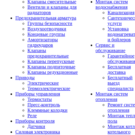
Клапаны смесительные
Монтаж систем
Вентили и клапаны для
водоснабжения
радиаторов
Канализация
Предохранительная арматура
Сантехничес
Группы безопасности
услуги
Воздухоотводчики
Установка
Концевые группы
водонагрева
Амортизаторы
и бойлеров
гидроударов
Сервис и
Клапаны
обслуживание
предохранительные
Гарантийное
Клапаны перепускные
обслуживани
Клапаны подпиточные
Бесплатная
Клапаны редукционные
доставка
Приводы
Бесплатный
Электрические
выезд
Термоэлектрические
специалиста
Приборы управления
Монтаж систем
Термостаты
отопления
Пресс-контроль
Ремонт сист
Клеммные колодки
отопления
Реле
Монтаж тепл
Приборы контроля
пола
Датчики
Монтаж котл
Силовая электроника
котельного