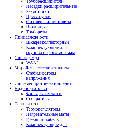
Труборасширители
Насадки расширительные
Размотчики
Пресс-губки
Степлеры и пистолеты
Ножницы
Труборезы
Принадлежности
Шкафы коллекторные
Комплектующие для
групп быстрого монтажа
Спецодежда
WAAG
Устройства сетевой защиты
Стабилизаторы
напряжения
Системы противозатопления
Водоподготовка
Фильтры сетчатые
Сепараторы
Тёплый пол
Терморегуляторы
Нагревательные маты
Греющий кабель
Комплектующие для