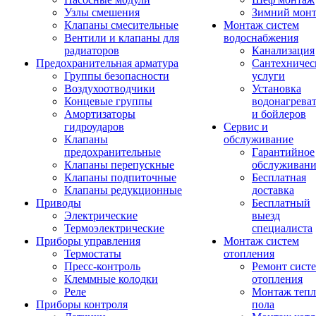
Узлы смешения
Зимний мон
Клапаны смесительные
Монтаж систем
Вентили и клапаны для
водоснабжения
радиаторов
Канализация
Предохранительная арматура
Сантехничес
Группы безопасности
услуги
Воздухоотводчики
Установка
Концевые группы
водонагрева
Амортизаторы
и бойлеров
гидроударов
Сервис и
Клапаны
обслуживание
предохранительные
Гарантийное
Клапаны перепускные
обслуживани
Клапаны подпиточные
Бесплатная
Клапаны редукционные
доставка
Приводы
Бесплатный
Электрические
выезд
Термоэлектрические
специалиста
Приборы управления
Монтаж систем
Термостаты
отопления
Пресс-контроль
Ремонт сист
Клеммные колодки
отопления
Реле
Монтаж тепл
Приборы контроля
пола