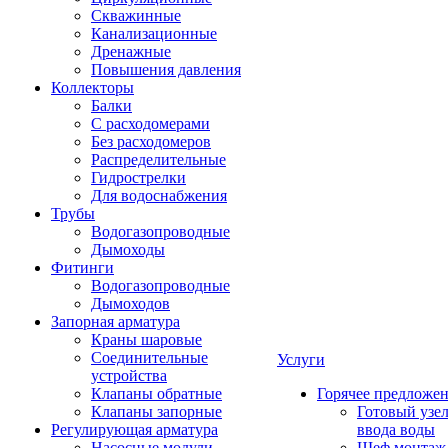
Скважинные
Канализационные
Дренажные
Повышения давления
Коллекторы
Балки
С расходомерами
Без расходомеров
Распределительные
Гидрострелки
Для водоснабжения
Трубы
Водогазопроводные
Дымоходы
Фитинги
Водогазопроводные
Дымоходов
Запорная арматура
Краны шаровые
Соединительные
Услуги
устройства
Клапаны обратные
Горячее предложе
Клапаны запорные
Готовый узе
Регулирующая арматура
ввода воды
Насосные модули
Шеф монтаж