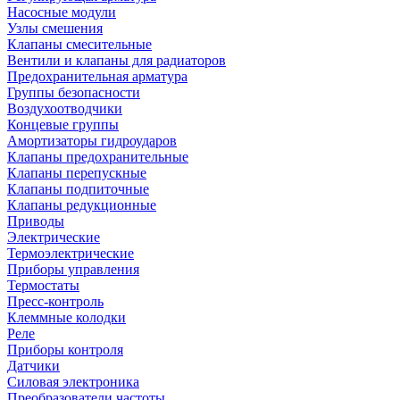
Насосные модули
Узлы смешения
Клапаны смесительные
Вентили и клапаны для радиаторов
Предохранительная арматура
Группы безопасности
Воздухоотводчики
Концевые группы
Амортизаторы гидроударов
Клапаны предохранительные
Клапаны перепускные
Клапаны подпиточные
Клапаны редукционные
Приводы
Электрические
Термоэлектрические
Приборы управления
Термостаты
Пресс-контроль
Клеммные колодки
Реле
Приборы контроля
Датчики
Силовая электроника
Преобразователи частоты