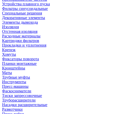
Устройства плавного пуска
Фильтры синусоидальные
Специальные решения
Декоративные элементы
Элементы дымохода
Изоляция
Отстенная изоляция
Расходные материалы
Картриджи фильтров
Прокладки и уплотнения
Крепеж
Хомуты
Фиксаторы поворота
Планки монтажные
Кронштейны
Маты
Трубные муфты
Инструменты
Пресс-машины
Фаскосниматели
Тиски запрессовочные
Труборасширители
Насадки расширительные
Размотчики
Пресс-губки