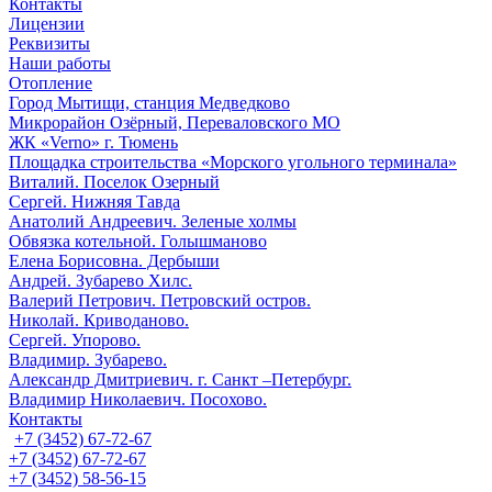
Контакты
Лицензии
Реквизиты
Наши работы
Отопление
Город Мытищи, станция Медведково
Микрорайон Озёрный, Переваловского МО
ЖК «Verno» г. Тюмень
Площадка строительства «Морского угольного терминала»
Виталий. Поселок Озерный
Сергей. Нижняя Тавда
Анатолий Андреевич. Зеленые холмы
Обвязка котельной. Голышманово
Елена Борисовна. Дербыши
Андрей. Зубарево Хилс.
Валерий Петрович. Петровский остров.
Николай. Криводаново.
Сергей. Упорово.
Владимир. Зубарево.
Александр Дмитриевич. г. Санкт –Петербург.
Владимир Николаевич. Посохово.
Контакты
+7 (3452) 67-72-67
+7 (3452) 67-72-67
+7 (3452) 58-56-15