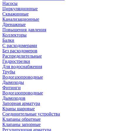
Насосы
Циркуляционные
Скважинные
Канализационные
Дренажные
Повышения давления
Коллекторы
Балки
С расходомерами
Без расходомеров
Распределительные
Гидрострелки
Для водоснабжения
Трубы
Водогазопроводные
Дымоходы
Фитинги
Водогазопроводные
Дымоходов
Запорная арматура
Краны шаровые
Соединительные устройства
Клапаны обратные
Клапаны запорные
Регулирующая арматура