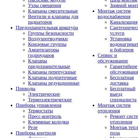
Узлы смешения
Зимний мон
Клапаны смесительные
Монтаж систем
Вентили и клапаны для
водоснабжения
радиаторов
Канализация
Предохранительная арматура
Сантехничес
Группы безопасности
услуги
Воздухоотводчики
Установка
Концевые группы
водонагрева
Амортизаторы
и бойлеров
гидроударов
Сервис и
Клапаны
обслуживание
предохранительные
Гарантийное
Клапаны перепускные
обслуживани
Клапаны подпиточные
Бесплатная
Клапаны редукционные
доставка
Приводы
Бесплатный
Электрические
выезд
Термоэлектрические
специалиста
Приборы управления
Монтаж систем
Термостаты
отопления
Пресс-контроль
Ремонт сист
Клеммные колодки
отопления
Реле
Монтаж тепл
Приборы контроля
пола