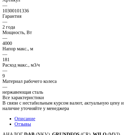
—
10300101336
Гарантия
—
2 года
Мощность, Вт
—
4000
Напор макс., м
—
181
Расход макс., м3/ч
—
9
Материал рабочего колеса
—
нержавеющая сталь
Все характеристики
В связи с нестабильным курсом валют, актуальную цену и
наличие уточняйте у менеджера
Описание
Отзывы
АНАЛОГ
DAB
(NKV),
GRUNDFOS
(CR),
WILO
(MVI)