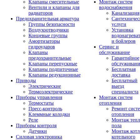
Клапаны смесительные
Монтаж систем
Вентили и клапаны для
водоснабжения
радиаторов
Канализация
Предохранительная арматура
Сантехничес
Группы безопасности
услуги
Воздухоотводчики
Установка
Концевые группы
водонагрева
Амортизаторы
и бойлеров
гидроударов
Сервис и
Клапаны
обслуживание
предохранительные
Гарантийное
Клапаны перепускные
обслуживани
Клапаны подпиточные
Бесплатная
Клапаны редукционные
доставка
Приводы
Бесплатный
Электрические
выезд
Термоэлектрические
специалиста
Приборы управления
Монтаж систем
Термостаты
отопления
Пресс-контроль
Ремонт сист
Клеммные колодки
отопления
Реле
Монтаж тепл
Приборы контроля
пола
Датчики
Монтаж котл
Силовая электроника
котельного