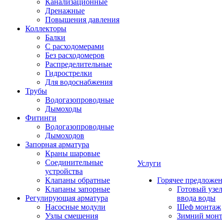
Канализационные
Дренажные
Повышения давления
Коллекторы
Балки
С расходомерами
Без расходомеров
Распределительные
Гидрострелки
Для водоснабжения
Трубы
Водогазопроводные
Дымоходы
Фитинги
Водогазопроводные
Дымоходов
Запорная арматура
Краны шаровые
Соединительные
Услуги
устройства
Клапаны обратные
Горячее предложе
Клапаны запорные
Готовый узе
Регулирующая арматура
ввода воды
Насосные модули
Шеф монтаж
Узлы смешения
Зимний мон