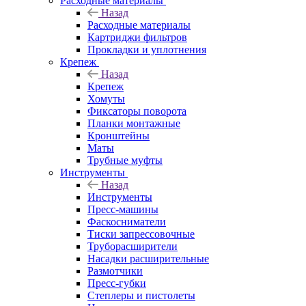
Расходные материалы
Назад
Расходные материалы
Картриджи фильтров
Прокладки и уплотнения
Крепеж
Назад
Крепеж
Хомуты
Фиксаторы поворота
Планки монтажные
Кронштейны
Маты
Трубные муфты
Инструменты
Назад
Инструменты
Пресс-машины
Фаскосниматели
Тиски запрессовочные
Труборасширители
Насадки расширительные
Размотчики
Пресс-губки
Степлеры и пистолеты