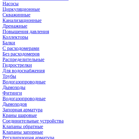
Насосы
Циркуляционные
Скважинные
Канализационные
Дренажные
Повышения давления
Коллекторы
Балки
С расходомерами
Без расходомеров
Распределительные
Гидрострелки
Для водоснабжения
Трубы
Водогазопроводные
Дымоходы
Фитинги
Водогазопроводные
Дымоходов
Запорная арматура
Краны шаровые
Соединительные устройства
Клапаны обратные
Клапаны запорные
Регулирующая арматура