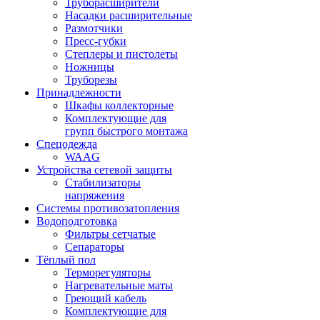
Труборасширители
Насадки расширительные
Размотчики
Пресс-губки
Степлеры и пистолеты
Ножницы
Труборезы
Принадлежности
Шкафы коллекторные
Комплектующие для
групп быстрого монтажа
Спецодежда
WAAG
Устройства сетевой защиты
Стабилизаторы
напряжения
Системы противозатопления
Водоподготовка
Фильтры сетчатые
Сепараторы
Тёплый пол
Терморегуляторы
Нагревательные маты
Греющий кабель
Комплектующие для