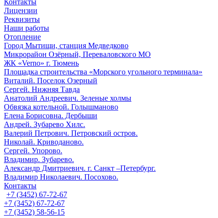
Контакты
Лицензии
Реквизиты
Наши работы
Отопление
Город Мытищи, станция Медведково
Микрорайон Озёрный, Переваловского МО
ЖК «Verno» г. Тюмень
Площадка строительства «Морского угольного терминала»
Виталий. Поселок Озерный
Сергей. Нижняя Тавда
Анатолий Андреевич. Зеленые холмы
Обвязка котельной. Голышманово
Елена Борисовна. Дербыши
Андрей. Зубарево Хилс.
Валерий Петрович. Петровский остров.
Николай. Криводаново.
Сергей. Упорово.
Владимир. Зубарево.
Александр Дмитриевич. г. Санкт –Петербург.
Владимир Николаевич. Посохово.
Контакты
+7 (3452) 67-72-67
+7 (3452) 67-72-67
+7 (3452) 58-56-15