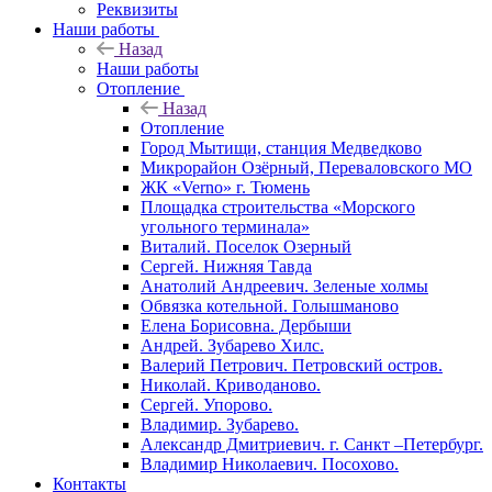
Реквизиты
Наши работы
Назад
Наши работы
Отопление
Назад
Отопление
Город Мытищи, станция Медведково
Микрорайон Озёрный, Переваловского МО
ЖК «Verno» г. Тюмень
Площадка строительства «Морского
угольного терминала»
Виталий. Поселок Озерный
Сергей. Нижняя Тавда
Анатолий Андреевич. Зеленые холмы
Обвязка котельной. Голышманово
Елена Борисовна. Дербыши
Андрей. Зубарево Хилс.
Валерий Петрович. Петровский остров.
Николай. Криводаново.
Сергей. Упорово.
Владимир. Зубарево.
Александр Дмитриевич. г. Санкт –Петербург.
Владимир Николаевич. Посохово.
Контакты