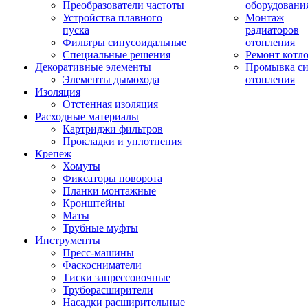
Преобразователи частоты
оборудовани
Устройства плавного
Монтаж
пуска
радиаторов
Фильтры синусоидальные
отопления
Специальные решения
Ремонт котл
Декоративные элементы
Промывка си
Элементы дымохода
отопления
Изоляция
Отстенная изоляция
Расходные материалы
Картриджи фильтров
Прокладки и уплотнения
Крепеж
Хомуты
Фиксаторы поворота
Планки монтажные
Кронштейны
Маты
Трубные муфты
Инструменты
Пресс-машины
Фаскосниматели
Тиски запрессовочные
Труборасширители
Насадки расширительные