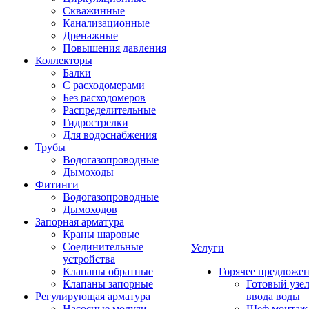
Скважинные
Канализационные
Дренажные
Повышения давления
Коллекторы
Балки
С расходомерами
Без расходомеров
Распределительные
Гидрострелки
Для водоснабжения
Трубы
Водогазопроводные
Дымоходы
Фитинги
Водогазопроводные
Дымоходов
Запорная арматура
Краны шаровые
Соединительные
Услуги
устройства
Клапаны обратные
Горячее предложе
Клапаны запорные
Готовый узе
Регулирующая арматура
ввода воды
Насосные модули
Шеф монтаж