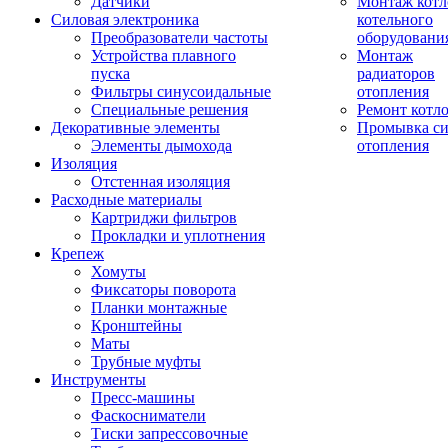
Датчики
Монтаж котл
Силовая электроника
котельного
Преобразователи частоты
оборудовани
Устройства плавного
Монтаж
пуска
радиаторов
Фильтры синусоидальные
отопления
Специальные решения
Ремонт котл
Декоративные элементы
Промывка си
Элементы дымохода
отопления
Изоляция
Отстенная изоляция
Расходные материалы
Картриджи фильтров
Прокладки и уплотнения
Крепеж
Хомуты
Фиксаторы поворота
Планки монтажные
Кронштейны
Маты
Трубные муфты
Инструменты
Пресс-машины
Фаскосниматели
Тиски запрессовочные