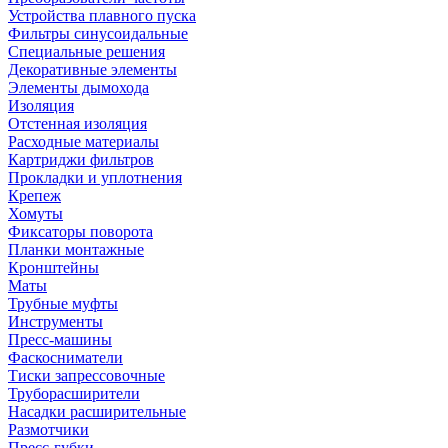
Устройства плавного пуска
Фильтры синусоидальные
Специальные решения
Декоративные элементы
Элементы дымохода
Изоляция
Отстенная изоляция
Расходные материалы
Картриджи фильтров
Прокладки и уплотнения
Крепеж
Хомуты
Фиксаторы поворота
Планки монтажные
Кронштейны
Маты
Трубные муфты
Инструменты
Пресс-машины
Фаскосниматели
Тиски запрессовочные
Труборасширители
Насадки расширительные
Размотчики
Пресс-губки