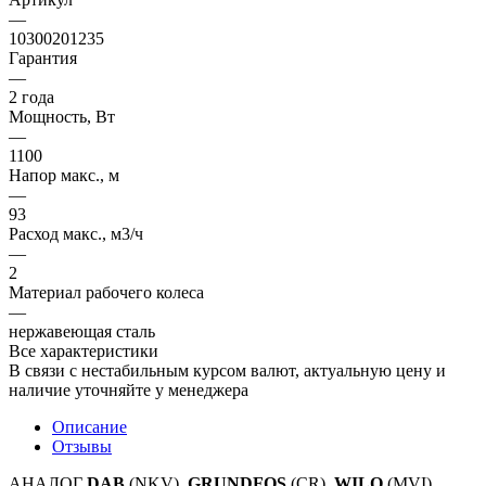
—
10300201235
Гарантия
—
2 года
Мощность, Вт
—
1100
Напор макс., м
—
93
Расход макс., м3/ч
—
2
Материал рабочего колеса
—
нержавеющая сталь
Все характеристики
В связи с нестабильным курсом валют, актуальную цену и
наличие уточняйте у менеджера
Описание
Отзывы
АНАЛОГ
DAB
(NKV),
GRUNDFOS
(CR),
WILO
(MVI)