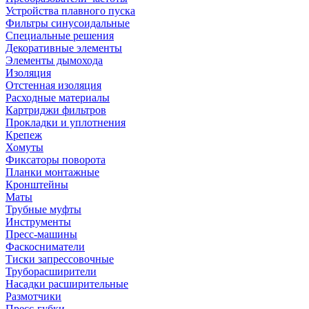
Устройства плавного пуска
Фильтры синусоидальные
Специальные решения
Декоративные элементы
Элементы дымохода
Изоляция
Отстенная изоляция
Расходные материалы
Картриджи фильтров
Прокладки и уплотнения
Крепеж
Хомуты
Фиксаторы поворота
Планки монтажные
Кронштейны
Маты
Трубные муфты
Инструменты
Пресс-машины
Фаскосниматели
Тиски запрессовочные
Труборасширители
Насадки расширительные
Размотчики
Пресс-губки