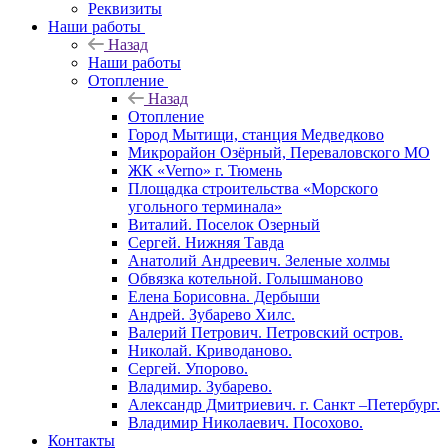
Реквизиты
Наши работы
Назад
Наши работы
Отопление
Назад
Отопление
Город Мытищи, станция Медведково
Микрорайон Озёрный, Переваловского МО
ЖК «Verno» г. Тюмень
Площадка строительства «Морского
угольного терминала»
Виталий. Поселок Озерный
Сергей. Нижняя Тавда
Анатолий Андреевич. Зеленые холмы
Обвязка котельной. Голышманово
Елена Борисовна. Дербыши
Андрей. Зубарево Хилс.
Валерий Петрович. Петровский остров.
Николай. Криводаново.
Сергей. Упорово.
Владимир. Зубарево.
Александр Дмитриевич. г. Санкт –Петербург.
Владимир Николаевич. Посохово.
Контакты