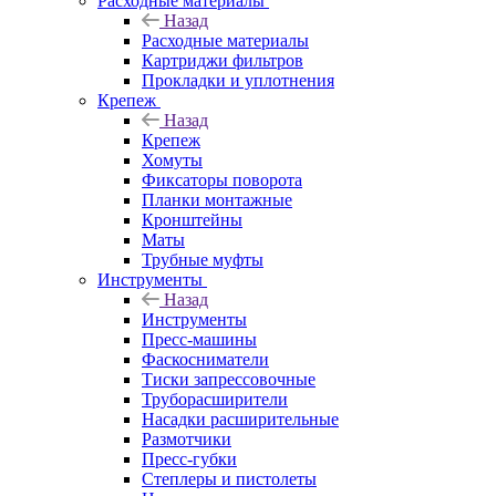
Расходные материалы
Назад
Расходные материалы
Картриджи фильтров
Прокладки и уплотнения
Крепеж
Назад
Крепеж
Хомуты
Фиксаторы поворота
Планки монтажные
Кронштейны
Маты
Трубные муфты
Инструменты
Назад
Инструменты
Пресс-машины
Фаскосниматели
Тиски запрессовочные
Труборасширители
Насадки расширительные
Размотчики
Пресс-губки
Степлеры и пистолеты