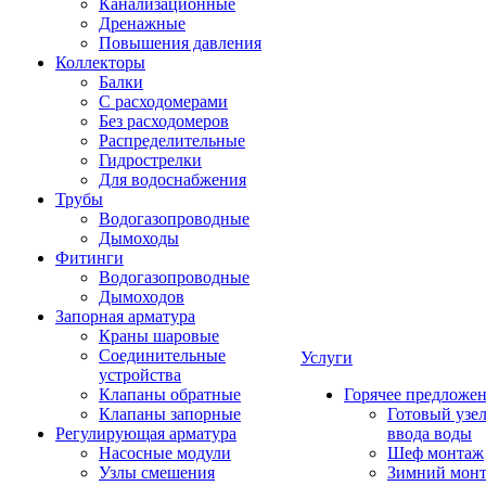
Канализационные
Дренажные
Повышения давления
Коллекторы
Балки
С расходомерами
Без расходомеров
Распределительные
Гидрострелки
Для водоснабжения
Трубы
Водогазопроводные
Дымоходы
Фитинги
Водогазопроводные
Дымоходов
Запорная арматура
Краны шаровые
Соединительные
Услуги
устройства
Клапаны обратные
Горячее предложе
Клапаны запорные
Готовый узе
Регулирующая арматура
ввода воды
Насосные модули
Шеф монтаж
Узлы смешения
Зимний мон