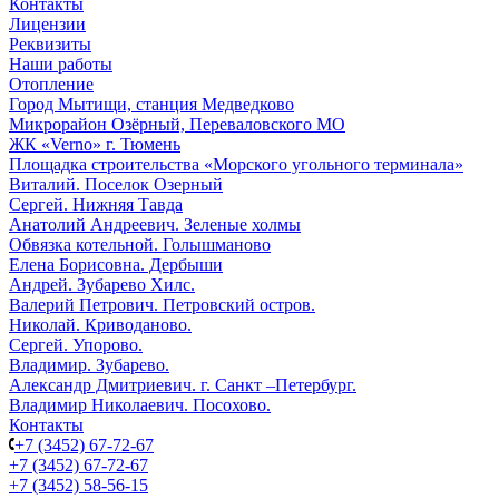
Контакты
Лицензии
Реквизиты
Наши работы
Отопление
Город Мытищи, станция Медведково
Микрорайон Озёрный, Переваловского МО
ЖК «Verno» г. Тюмень
Площадка строительства «Морского угольного терминала»
Виталий. Поселок Озерный
Сергей. Нижняя Тавда
Анатолий Андреевич. Зеленые холмы
Обвязка котельной. Голышманово
Елена Борисовна. Дербыши
Андрей. Зубарево Хилс.
Валерий Петрович. Петровский остров.
Николай. Криводаново.
Сергей. Упорово.
Владимир. Зубарево.
Александр Дмитриевич. г. Санкт –Петербург.
Владимир Николаевич. Посохово.
Контакты
+7 (3452) 67-72-67
+7 (3452) 67-72-67
+7 (3452) 58-56-15