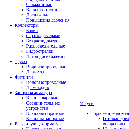
Скважинные
Канализационные
Дренажные
Повышения давления
Коллекторы
Балки
С расходомерами
Без расходомеров
Распределительные
Гидрострелки
Для водоснабжения
Трубы
Водогазопроводные
Дымоходы
Фитинги
Водогазопроводные
Дымоходов
Запорная арматура
Краны шаровые
Соединительные
Услуги
устройства
Клапаны обратные
Горячее предложе
Клапаны запорные
Готовый узе
Регулирующая арматура
ввода воды
Насосные модули
Шеф монтаж