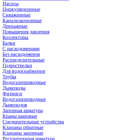
Насосы
Циркуляционные
Скважинные
Канализационные
Дренажные
Повышения давления
Коллекторы
Балки
С расходомерами
Без расходомеров
Распределительные
Гидрострелки
Для водоснабжения
Трубы
Водогазопроводные
Дымоходы
Фитинги
Водогазопроводные
Дымоходов
Запорная арматура
Краны шаровые
Соединительные устройства
Клапаны обратные
Клапаны запорные
Регулирующая арматура