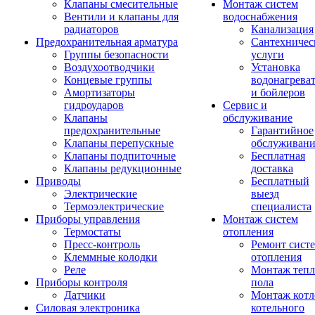
Клапаны смесительные
Монтаж систем
Вентили и клапаны для
водоснабжения
радиаторов
Канализация
Предохранительная арматура
Сантехничес
Группы безопасности
услуги
Воздухоотводчики
Установка
Концевые группы
водонагрева
Амортизаторы
и бойлеров
гидроударов
Сервис и
Клапаны
обслуживание
предохранительные
Гарантийное
Клапаны перепускные
обслуживани
Клапаны подпиточные
Бесплатная
Клапаны редукционные
доставка
Приводы
Бесплатный
Электрические
выезд
Термоэлектрические
специалиста
Приборы управления
Монтаж систем
Термостаты
отопления
Пресс-контроль
Ремонт сист
Клеммные колодки
отопления
Реле
Монтаж тепл
Приборы контроля
пола
Датчики
Монтаж котл
Силовая электроника
котельного