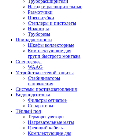
Труборасширители
Насадки расширительные
Размотчики
Пресс-губки
Степлеры и пистолеты
Ножницы
Труборезы
Принадлежности
Шкафы коллекторные
Комплектующие для
групп быстрого монтажа
Спецодежда
WAAG
Устройства сетевой защиты
Стабилизаторы
напряжения
Системы противозатопления
Водоподготовка
Фильтры сетчатые
Сепараторы
Тёплый пол
Терморегуляторы
Нагревательные маты
Греющий кабель
Комплектующие для