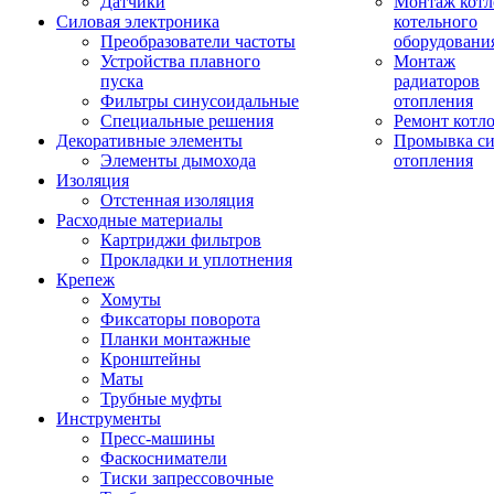
Датчики
Монтаж котл
Силовая электроника
котельного
Преобразователи частоты
оборудовани
Устройства плавного
Монтаж
пуска
радиаторов
Фильтры синусоидальные
отопления
Специальные решения
Ремонт котл
Декоративные элементы
Промывка си
Элементы дымохода
отопления
Изоляция
Отстенная изоляция
Расходные материалы
Картриджи фильтров
Прокладки и уплотнения
Крепеж
Хомуты
Фиксаторы поворота
Планки монтажные
Кронштейны
Маты
Трубные муфты
Инструменты
Пресс-машины
Фаскосниматели
Тиски запрессовочные