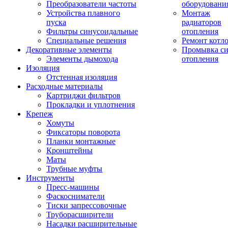
Преобразователи частоты
оборудовани
Устройства плавного
Монтаж
пуска
радиаторов
Фильтры синусоидальные
отопления
Специальные решения
Ремонт котл
Декоративные элементы
Промывка си
Элементы дымохода
отопления
Изоляция
Отстенная изоляция
Расходные материалы
Картриджи фильтров
Прокладки и уплотнения
Крепеж
Хомуты
Фиксаторы поворота
Планки монтажные
Кронштейны
Маты
Трубные муфты
Инструменты
Пресс-машины
Фаскосниматели
Тиски запрессовочные
Труборасширители
Насадки расширительные