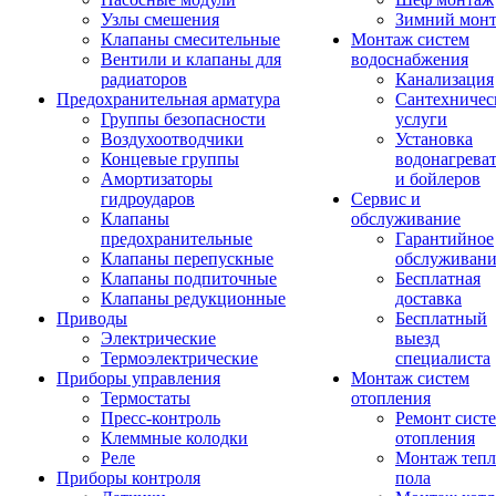
Узлы смешения
Зимний мон
Клапаны смесительные
Монтаж систем
Вентили и клапаны для
водоснабжения
радиаторов
Канализация
Предохранительная арматура
Сантехничес
Группы безопасности
услуги
Воздухоотводчики
Установка
Концевые группы
водонагрева
Амортизаторы
и бойлеров
гидроударов
Сервис и
Клапаны
обслуживание
предохранительные
Гарантийное
Клапаны перепускные
обслуживани
Клапаны подпиточные
Бесплатная
Клапаны редукционные
доставка
Приводы
Бесплатный
Электрические
выезд
Термоэлектрические
специалиста
Приборы управления
Монтаж систем
Термостаты
отопления
Пресс-контроль
Ремонт сист
Клеммные колодки
отопления
Реле
Монтаж тепл
Приборы контроля
пола