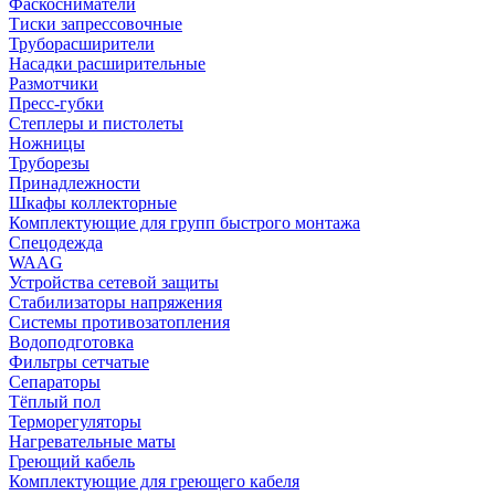
Фаскосниматели
Тиски запрессовочные
Труборасширители
Насадки расширительные
Размотчики
Пресс-губки
Степлеры и пистолеты
Ножницы
Труборезы
Принадлежности
Шкафы коллекторные
Комплектующие для групп быстрого монтажа
Спецодежда
WAAG
Устройства сетевой защиты
Стабилизаторы напряжения
Системы противозатопления
Водоподготовка
Фильтры сетчатые
Сепараторы
Тёплый пол
Терморегуляторы
Нагревательные маты
Греющий кабель
Комплектующие для греющего кабеля