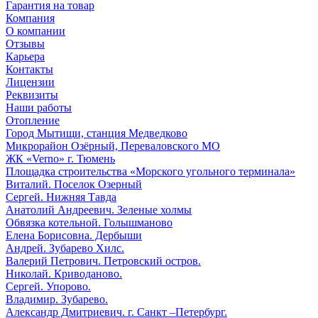
Гарантия на товар
Компания
О компании
Отзывы
Карьера
Контакты
Лицензии
Реквизиты
Наши работы
Отопление
Город Мытищи, станция Медведково
Микрорайон Озёрный, Переваловского МО
ЖК «Verno» г. Тюмень
Площадка строительства «Морского угольного терминала»
Виталий. Поселок Озерный
Сергей. Нижняя Тавда
Анатолий Андреевич. Зеленые холмы
Обвязка котельной. Голышманово
Елена Борисовна. Дербыши
Андрей. Зубарево Хилс.
Валерий Петрович. Петровский остров.
Николай. Криводаново.
Сергей. Упорово.
Владимир. Зубарево.
Александр Дмитриевич. г. Санкт –Петербург.