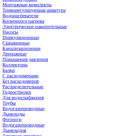
Монтажные комплекты
Терморегулирующая арматура
Водонагреватели
Косвенного нагрева
Электрические накопительные
Насосы
Циркуляционные
Скважинные
Канализационные
Дренажные
Повышения давления
Коллекторы
Балки
С расходомерами
Без расходомеров
Распределительные
Гидрострелки
Для водоснабжения
Трубы
Водогазопроводные
Дымоходы
Фитинги
Водогазопроводные
Дымоходов
Запорная арматура