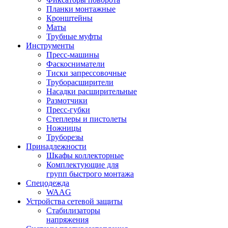
Планки монтажные
Кронштейны
Маты
Трубные муфты
Инструменты
Пресс-машины
Фаскосниматели
Тиски запрессовочные
Труборасширители
Насадки расширительные
Размотчики
Пресс-губки
Степлеры и пистолеты
Ножницы
Труборезы
Принадлежности
Шкафы коллекторные
Комплектующие для
групп быстрого монтажа
Спецодежда
WAAG
Устройства сетевой защиты
Стабилизаторы
напряжения