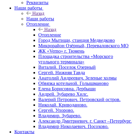
Реквизиты
Наши работы
Назад
Наши работы
Отопление
Назад
Отопление
Город Мытищи, станция Медведково
Микрорайон Озёрный, Переваловского МО
ЖК «Verno» г. Тюмень
Площадка строительства «Морского
угольного терминала»
Виталий. Поселок Озерный
Сергей. Нижняя Тавда
Анатолий Андреевич. Зеленые холмы
Обвязка котельной. Голышманово
Елена Борисовна. Дербыши
Андрей. Зубарево Хилс.
Валерий Петрович. Петровский остров.
Николай. Криводаново.
Сергей. Упорово.
Владимир. Зубарево.
Александр Дмитриевич. г. Санкт –Петербург.
Владимир Николаевич. Посохово.
Контакты