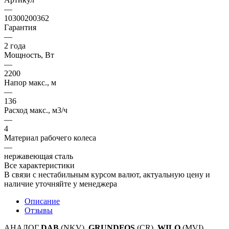
—
10300200362
Гарантия
—
2 года
Мощность, Вт
—
2200
Напор макс., м
—
136
Расход макс., м3/ч
—
4
Материал рабочего колеса
—
нержавеющая сталь
Все характеристики
В связи с нестабильным курсом валют, актуальную цену и
наличие уточняйте у менеджера
Описание
Отзывы
АНАЛОГ
DAB
(NKV),
GRUNDFOS
(CR),
WILO
(MVI)