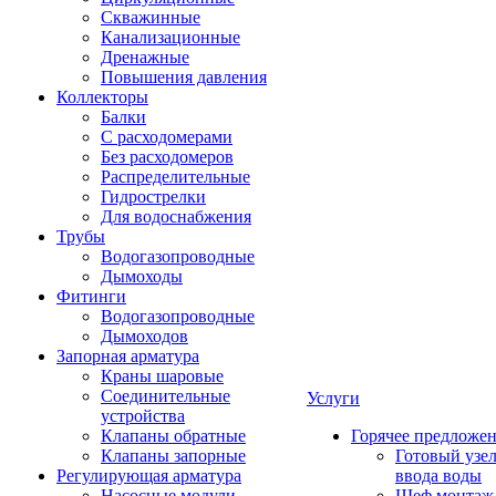
Скважинные
Канализационные
Дренажные
Повышения давления
Коллекторы
Балки
С расходомерами
Без расходомеров
Распределительные
Гидрострелки
Для водоснабжения
Трубы
Водогазопроводные
Дымоходы
Фитинги
Водогазопроводные
Дымоходов
Запорная арматура
Краны шаровые
Соединительные
Услуги
устройства
Клапаны обратные
Горячее предложе
Клапаны запорные
Готовый узе
Регулирующая арматура
ввода воды
Насосные модули
Шеф монтаж