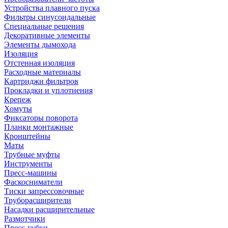
Устройства плавного пуска
Фильтры синусоидальные
Специальные решения
Декоративные элементы
Элементы дымохода
Изоляция
Отстенная изоляция
Расходные материалы
Картриджи фильтров
Прокладки и уплотнения
Крепеж
Хомуты
Фиксаторы поворота
Планки монтажные
Кронштейны
Маты
Трубные муфты
Инструменты
Пресс-машины
Фаскосниматели
Тиски запрессовочные
Труборасширители
Насадки расширительные
Размотчики
Пресс-губки