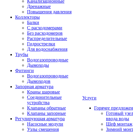
Канализационные
Дренажные
Повышения давления
Коллекторы
Балки
С расходомерами
Без расходомеров
Распределительные
Гидрострелки
Для водоснабжения
Трубы
Водогазопроводные
Дымоходы
Фитинги
Водогазопроводные
Дымоходов
Запорная арматура
Краны шаровые
Соединительные
Услуги
устройства
Клапаны обратные
Горячее предложе
Клапаны запорные
Готовый узе
Регулирующая арматура
ввода воды
Насосные модули
Шеф монтаж
Узлы смешения
Зимний мон