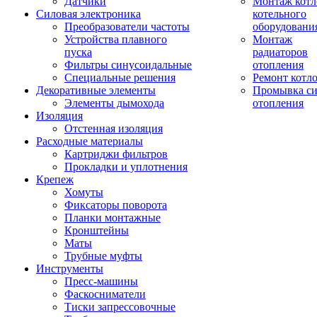
Датчики
Монтаж котл
Силовая электроника
котельного
Преобразователи частоты
оборудовани
Устройства плавного
Монтаж
пуска
радиаторов
Фильтры синусоидальные
отопления
Специальные решения
Ремонт котл
Декоративные элементы
Промывка си
Элементы дымохода
отопления
Изоляция
Отстенная изоляция
Расходные материалы
Картриджи фильтров
Прокладки и уплотнения
Крепеж
Хомуты
Фиксаторы поворота
Планки монтажные
Кронштейны
Маты
Трубные муфты
Инструменты
Пресс-машины
Фаскосниматели
Тиски запрессовочные