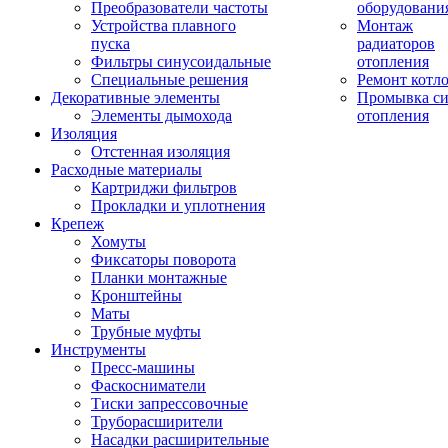
Преобразователи частоты
оборудовани
Устройства плавного
Монтаж
пуска
радиаторов
Фильтры синусоидальные
отопления
Специальные решения
Ремонт котл
Декоративные элементы
Промывка си
Элементы дымохода
отопления
Изоляция
Отстенная изоляция
Расходные материалы
Картриджи фильтров
Прокладки и уплотнения
Крепеж
Хомуты
Фиксаторы поворота
Планки монтажные
Кронштейны
Маты
Трубные муфты
Инструменты
Пресс-машины
Фаскосниматели
Тиски запрессовочные
Труборасширители
Насадки расширительные