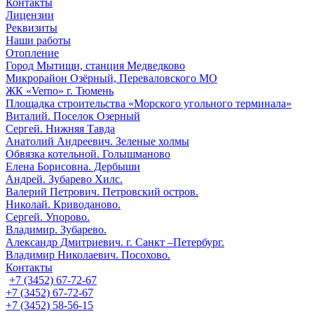
Контакты
Лицензии
Реквизиты
Наши работы
Отопление
Город Мытищи, станция Медведково
Микрорайон Озёрный, Переваловского МО
ЖК «Verno» г. Тюмень
Площадка строительства «Морского угольного терминала»
Виталий. Поселок Озерный
Сергей. Нижняя Тавда
Анатолий Андреевич. Зеленые холмы
Обвязка котельной. Голышманово
Елена Борисовна. Дербыши
Андрей. Зубарево Хилс.
Валерий Петрович. Петровский остров.
Николай. Криводаново.
Сергей. Упорово.
Владимир. Зубарево.
Александр Дмитриевич. г. Санкт –Петербург.
Владимир Николаевич. Посохово.
Контакты
+7 (3452) 67-72-67
+7 (3452) 67-72-67
+7 (3452) 58-56-15