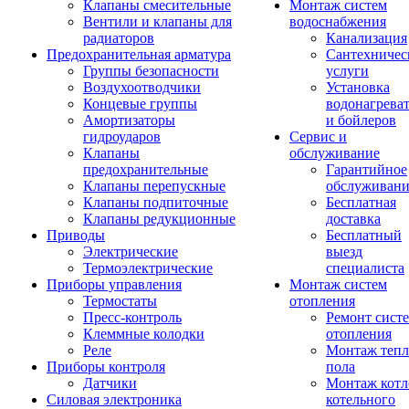
Клапаны смесительные
Монтаж систем
Вентили и клапаны для
водоснабжения
радиаторов
Канализация
Предохранительная арматура
Сантехничес
Группы безопасности
услуги
Воздухоотводчики
Установка
Концевые группы
водонагрева
Амортизаторы
и бойлеров
гидроударов
Сервис и
Клапаны
обслуживание
предохранительные
Гарантийное
Клапаны перепускные
обслуживани
Клапаны подпиточные
Бесплатная
Клапаны редукционные
доставка
Приводы
Бесплатный
Электрические
выезд
Термоэлектрические
специалиста
Приборы управления
Монтаж систем
Термостаты
отопления
Пресс-контроль
Ремонт сист
Клеммные колодки
отопления
Реле
Монтаж тепл
Приборы контроля
пола
Датчики
Монтаж котл
Силовая электроника
котельного