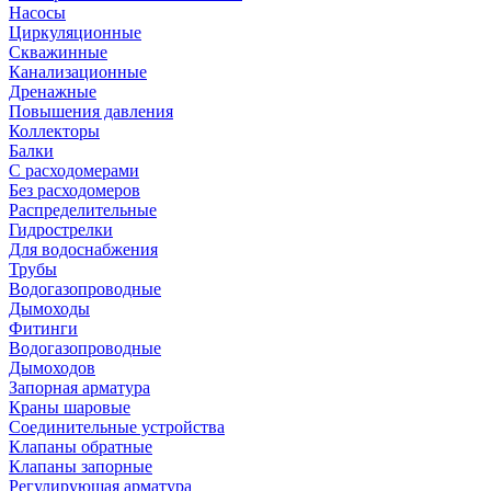
Насосы
Циркуляционные
Скважинные
Канализационные
Дренажные
Повышения давления
Коллекторы
Балки
С расходомерами
Без расходомеров
Распределительные
Гидрострелки
Для водоснабжения
Трубы
Водогазопроводные
Дымоходы
Фитинги
Водогазопроводные
Дымоходов
Запорная арматура
Краны шаровые
Соединительные устройства
Клапаны обратные
Клапаны запорные
Регулирующая арматура