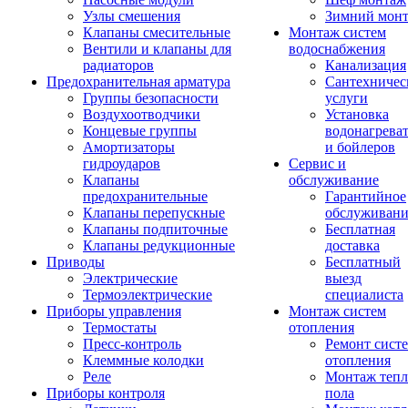
Узлы смешения
Зимний мон
Клапаны смесительные
Монтаж систем
Вентили и клапаны для
водоснабжения
радиаторов
Канализация
Предохранительная арматура
Сантехничес
Группы безопасности
услуги
Воздухоотводчики
Установка
Концевые группы
водонагрева
Амортизаторы
и бойлеров
гидроударов
Сервис и
Клапаны
обслуживание
предохранительные
Гарантийное
Клапаны перепускные
обслуживани
Клапаны подпиточные
Бесплатная
Клапаны редукционные
доставка
Приводы
Бесплатный
Электрические
выезд
Термоэлектрические
специалиста
Приборы управления
Монтаж систем
Термостаты
отопления
Пресс-контроль
Ремонт сист
Клеммные колодки
отопления
Реле
Монтаж тепл
Приборы контроля
пола