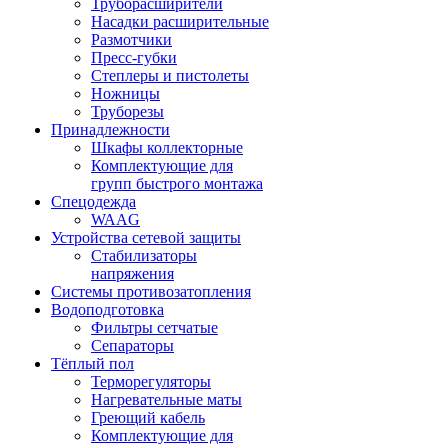
Труборасширители
Насадки расширительные
Размотчики
Пресс-губки
Степлеры и пистолеты
Ножницы
Труборезы
Принадлежности
Шкафы коллекторные
Комплектующие для
групп быстрого монтажа
Спецодежда
WAAG
Устройства сетевой защиты
Стабилизаторы
напряжения
Системы противозатопления
Водоподготовка
Фильтры сетчатые
Сепараторы
Тёплый пол
Терморегуляторы
Нагревательные маты
Греющий кабель
Комплектующие для