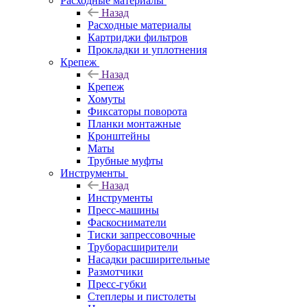
Расходные материалы
Назад
Расходные материалы
Картриджи фильтров
Прокладки и уплотнения
Крепеж
Назад
Крепеж
Хомуты
Фиксаторы поворота
Планки монтажные
Кронштейны
Маты
Трубные муфты
Инструменты
Назад
Инструменты
Пресс-машины
Фаскосниматели
Тиски запрессовочные
Труборасширители
Насадки расширительные
Размотчики
Пресс-губки
Степлеры и пистолеты