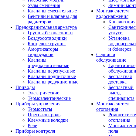
Узлы смешения
Зимний мон
Клапаны смесительные
Монтаж систем
Вентили и клапаны для
водоснабжения
радиаторов
Канализация
Предохранительная арматура
Сантехничес
Группы безопасности
услуги
Воздухоотводчики
Установка
Концевые группы
водонагрева
Амортизаторы
и бойлеров
гидроударов
Сервис и
Клапаны
обслуживание
предохранительные
Гарантийное
Клапаны перепускные
обслуживани
Клапаны подпиточные
Бесплатная
Клапаны редукционные
доставка
Приводы
Бесплатный
Электрические
выезд
Термоэлектрические
специалиста
Приборы управления
Монтаж систем
Термостаты
отопления
Пресс-контроль
Ремонт сист
Клеммные колодки
отопления
Реле
Монтаж тепл
Приборы контроля
пола