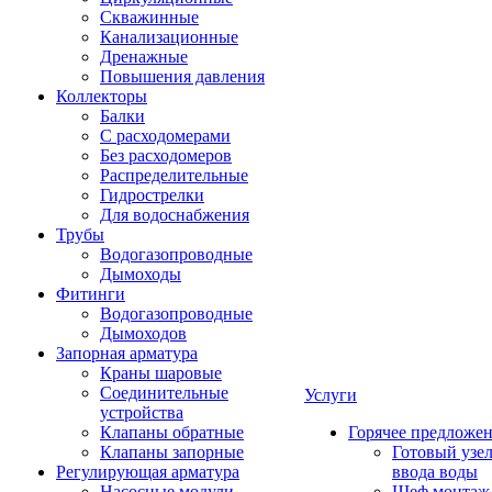
Скважинные
Канализационные
Дренажные
Повышения давления
Коллекторы
Балки
С расходомерами
Без расходомеров
Распределительные
Гидрострелки
Для водоснабжения
Трубы
Водогазопроводные
Дымоходы
Фитинги
Водогазопроводные
Дымоходов
Запорная арматура
Краны шаровые
Соединительные
Услуги
устройства
Клапаны обратные
Горячее предложе
Клапаны запорные
Готовый узе
Регулирующая арматура
ввода воды
Насосные модули
Шеф монтаж