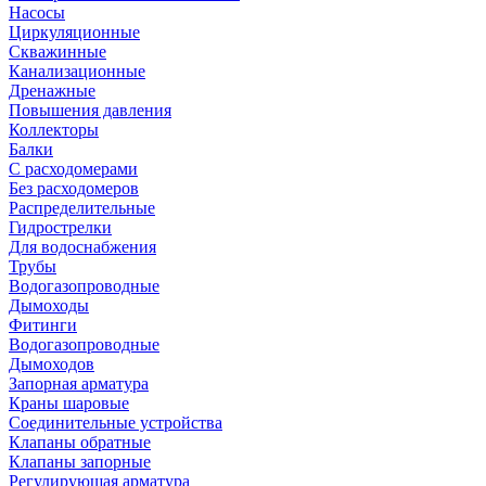
Насосы
Циркуляционные
Скважинные
Канализационные
Дренажные
Повышения давления
Коллекторы
Балки
С расходомерами
Без расходомеров
Распределительные
Гидрострелки
Для водоснабжения
Трубы
Водогазопроводные
Дымоходы
Фитинги
Водогазопроводные
Дымоходов
Запорная арматура
Краны шаровые
Соединительные устройства
Клапаны обратные
Клапаны запорные
Регулирующая арматура