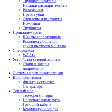
Труборасширители
Насадки расширительные
Размотчики
Пресс-губки
Степлеры и пистолеты
Ножницы
Труборезы
Принадлежности
Шкафы коллекторные
Комплектующие для
групп быстрого монтажа
Спецодежда
WAAG
Устройства сетевой защиты
Стабилизаторы
напряжения
Системы противозатопления
Водоподготовка
Фильтры сетчатые
Сепараторы
Тёплый пол
Терморегуляторы
Нагревательные маты
Греющий кабель
Комплектующие для