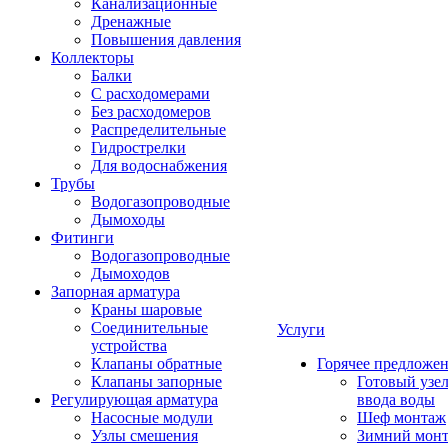
Канализационные
Дренажные
Повышения давления
Коллекторы
Балки
С расходомерами
Без расходомеров
Распределительные
Гидрострелки
Для водоснабжения
Трубы
Водогазопроводные
Дымоходы
Фитинги
Водогазопроводные
Дымоходов
Запорная арматура
Краны шаровые
Соединительные
Услуги
устройства
Клапаны обратные
Горячее предложе
Клапаны запорные
Готовый узе
Регулирующая арматура
ввода воды
Насосные модули
Шеф монтаж
Узлы смешения
Зимний мон