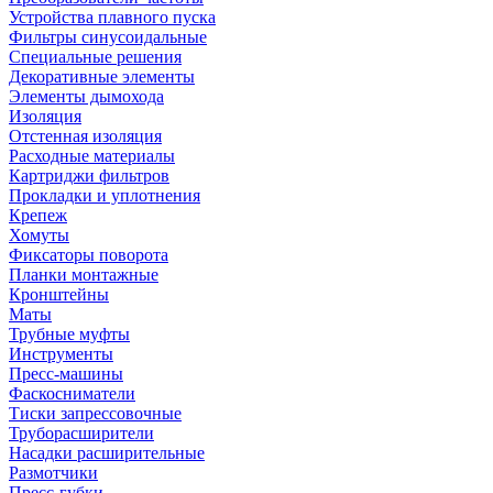
Устройства плавного пуска
Фильтры синусоидальные
Специальные решения
Декоративные элементы
Элементы дымохода
Изоляция
Отстенная изоляция
Расходные материалы
Картриджи фильтров
Прокладки и уплотнения
Крепеж
Хомуты
Фиксаторы поворота
Планки монтажные
Кронштейны
Маты
Трубные муфты
Инструменты
Пресс-машины
Фаскосниматели
Тиски запрессовочные
Труборасширители
Насадки расширительные
Размотчики
Пресс-губки