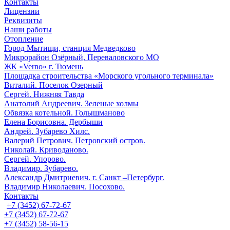
Контакты
Лицензии
Реквизиты
Наши работы
Отопление
Город Мытищи, станция Медведково
Микрорайон Озёрный, Переваловского МО
ЖК «Verno» г. Тюмень
Площадка строительства «Морского угольного терминала»
Виталий. Поселок Озерный
Сергей. Нижняя Тавда
Анатолий Андреевич. Зеленые холмы
Обвязка котельной. Голышманово
Елена Борисовна. Дербыши
Андрей. Зубарево Хилс.
Валерий Петрович. Петровский остров.
Николай. Криводаново.
Сергей. Упорово.
Владимир. Зубарево.
Александр Дмитриевич. г. Санкт –Петербург.
Владимир Николаевич. Посохово.
Контакты
+7 (3452) 67-72-67
+7 (3452) 67-72-67
+7 (3452) 58-56-15