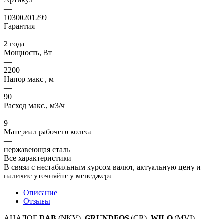
—
10300201299
Гарантия
—
2 года
Мощность, Вт
—
2200
Напор макс., м
—
90
Расход макс., м3/ч
—
9
Материал рабочего колеса
—
нержавеющая сталь
Все характеристики
В связи с нестабильным курсом валют, актуальную цену и
наличие уточняйте у менеджера
Описание
Отзывы
АНАЛОГ
DAB
(NKV),
GRUNDFOS
(CR),
WILO
(MVI)