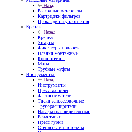
Расходные материалы
Назад
Расходные материалы
Картриджи фильтров
Прокладки и уплотнения
Крепеж
Назад
Крепеж
Хомуты
Фиксаторы поворота
Планки монтажные
Кронштейны
Маты
Трубные муфты
Инструменты
Назад
Инструменты
Пресс-машины
Фаскосниматели
Тиски запрессовочные
Труборасширители
Насадки расширительные
Размотчики
Пресс-губки
Степлеры и пистолеты