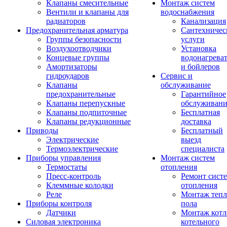
Клапаны смесительные
Монтаж систем
Вентили и клапаны для
водоснабжения
радиаторов
Канализация
Предохранительная арматура
Сантехничес
Группы безопасности
услуги
Воздухоотводчики
Установка
Концевые группы
водонагрева
Амортизаторы
и бойлеров
гидроударов
Сервис и
Клапаны
обслуживание
предохранительные
Гарантийное
Клапаны перепускные
обслуживани
Клапаны подпиточные
Бесплатная
Клапаны редукционные
доставка
Приводы
Бесплатный
Электрические
выезд
Термоэлектрические
специалиста
Приборы управления
Монтаж систем
Термостаты
отопления
Пресс-контроль
Ремонт сист
Клеммные колодки
отопления
Реле
Монтаж тепл
Приборы контроля
пола
Датчики
Монтаж котл
Силовая электроника
котельного