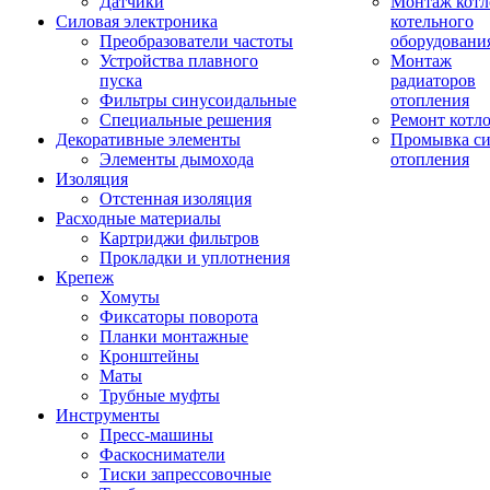
Датчики
Монтаж котл
Силовая электроника
котельного
Преобразователи частоты
оборудовани
Устройства плавного
Монтаж
пуска
радиаторов
Фильтры синусоидальные
отопления
Специальные решения
Ремонт котл
Декоративные элементы
Промывка си
Элементы дымохода
отопления
Изоляция
Отстенная изоляция
Расходные материалы
Картриджи фильтров
Прокладки и уплотнения
Крепеж
Хомуты
Фиксаторы поворота
Планки монтажные
Кронштейны
Маты
Трубные муфты
Инструменты
Пресс-машины
Фаскосниматели
Тиски запрессовочные