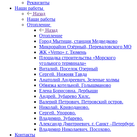
Реквизиты
Наши работы
Назад
Наши работы
Отопление
Назад
Отопление
Город Мытищи, станция Медведково
Микрорайон Озёрный, Переваловского МО
ЖК «Verno» г. Тюмень
Площадка строительства «Морского
угольного терминала»
Виталий. Поселок Озерный
Сергей. Нижняя Тавда
Анатолий Андреевич. Зеленые холмы
Обвязка котельной. Голышманово
Елена Борисовна. Дербыши
Андрей. Зубарево Хилс.
Валерий Петрович. Петровский остров.
Николай. Криводаново.
Сергей. Упорово.
Владимир. Зубарево.
Александр Дмитриевич. г. Санкт –Петербург.
Владимир Николаевич. Посохово.
Контакты