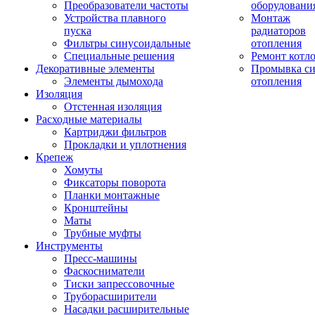
Преобразователи частоты
оборудовани
Устройства плавного
Монтаж
пуска
радиаторов
Фильтры синусоидальные
отопления
Специальные решения
Ремонт котл
Декоративные элементы
Промывка си
Элементы дымохода
отопления
Изоляция
Отстенная изоляция
Расходные материалы
Картриджи фильтров
Прокладки и уплотнения
Крепеж
Хомуты
Фиксаторы поворота
Планки монтажные
Кронштейны
Маты
Трубные муфты
Инструменты
Пресс-машины
Фаскосниматели
Тиски запрессовочные
Труборасширители
Насадки расширительные