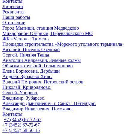
Контакты
Лицензии
Реквизиты
Наши работы
Отопление
Город Мытищи, станция Медведково
Микрорайон Озёрный, Переваловского МО
ЖК «Verno» г. Тюмень
Площадка строительства «Морского угольного терминала»
Виталий. Поселок Озерный
Сергей. Нижняя Тавда
Анатолий Андреевич. Зеленые холмы
Обвязка котельной. Голышманово
Елена Борисовна. Дербыши
Андрей. Зубарево Хилс.
Валерий Петрович. Петровский остров.
Николай. Криводаново.
Сергей. Упорово.
Владимир. Зубарево.
Александр Дмитриевич. г. Санкт –Петербург.
Владимир Николаевич. Посохово.
Контакты
+7 (3452) 67-72-67
+7 (3452) 67-72-67
+7 (3452) 58-56-15