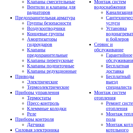
Клапаны смесительные
Монтаж систем
Вентили и клапаны для
водоснабжения
радиаторов
Канализация
Предохранительная арматура
Сантехничес
Группы безопасности
услуги
Воздухоотводчики
Установка
Концевые группы
водонагрева
Амортизаторы
и бойлеров
гидроударов
Сервис и
Клапаны
обслуживание
предохранительные
Гарантийное
Клапаны перепускные
обслуживани
Клапаны подпиточные
Бесплатная
Клапаны редукционные
доставка
Приводы
Бесплатный
Электрические
выезд
Термоэлектрические
специалиста
Приборы управления
Монтаж систем
Термостаты
отопления
Пресс-контроль
Ремонт сист
Клеммные колодки
отопления
Реле
Монтаж тепл
Приборы контроля
пола
Датчики
Монтаж котл
Силовая электроника
котельного