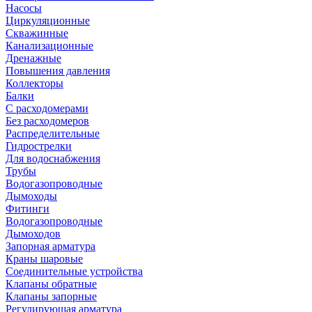
Насосы
Циркуляционные
Скважинные
Канализационные
Дренажные
Повышения давления
Коллекторы
Балки
С расходомерами
Без расходомеров
Распределительные
Гидрострелки
Для водоснабжения
Трубы
Водогазопроводные
Дымоходы
Фитинги
Водогазопроводные
Дымоходов
Запорная арматура
Краны шаровые
Соединительные устройства
Клапаны обратные
Клапаны запорные
Регулирующая арматура