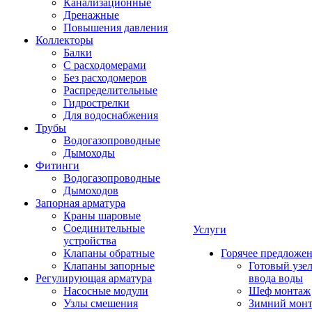
Канализационные
Дренажные
Повышения давления
Коллекторы
Балки
С расходомерами
Без расходомеров
Распределительные
Гидрострелки
Для водоснабжения
Трубы
Водогазопроводные
Дымоходы
Фитинги
Водогазопроводные
Дымоходов
Запорная арматура
Краны шаровые
Соединительные
Услуги
устройства
Клапаны обратные
Горячее предложе
Клапаны запорные
Готовый узе
Регулирующая арматура
ввода воды
Насосные модули
Шеф монтаж
Узлы смешения
Зимний мон