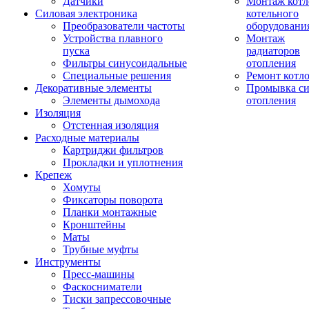
Датчики
Монтаж котл
Силовая электроника
котельного
Преобразователи частоты
оборудовани
Устройства плавного
Монтаж
пуска
радиаторов
Фильтры синусоидальные
отопления
Специальные решения
Ремонт котл
Декоративные элементы
Промывка си
Элементы дымохода
отопления
Изоляция
Отстенная изоляция
Расходные материалы
Картриджи фильтров
Прокладки и уплотнения
Крепеж
Хомуты
Фиксаторы поворота
Планки монтажные
Кронштейны
Маты
Трубные муфты
Инструменты
Пресс-машины
Фаскосниматели
Тиски запрессовочные