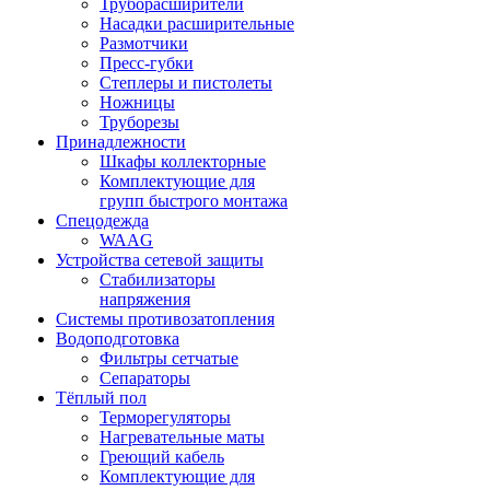
Труборасширители
Насадки расширительные
Размотчики
Пресс-губки
Степлеры и пистолеты
Ножницы
Труборезы
Принадлежности
Шкафы коллекторные
Комплектующие для
групп быстрого монтажа
Спецодежда
WAAG
Устройства сетевой защиты
Стабилизаторы
напряжения
Системы противозатопления
Водоподготовка
Фильтры сетчатые
Сепараторы
Тёплый пол
Терморегуляторы
Нагревательные маты
Греющий кабель
Комплектующие для