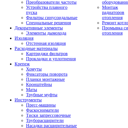
Преобразователи частоты
оборудовани
Устройства плавного
Монтаж
пуска
радиаторов
Фильтры синусоидальные
отопления
Специальные решения
Ремонт котл
Декоративные элементы
Промывка си
Элементы дымохода
отопления
Изоляция
Отстенная изоляция
Расходные материалы
Картриджи фильтров
Прокладки и уплотнения
Крепеж
Хомуты
Фиксаторы поворота
Планки монтажные
Кронштейны
Маты
Трубные муфты
Инструменты
Пресс-машины
Фаскосниматели
Тиски запрессовочные
Труборасширители
Насадки расширительные