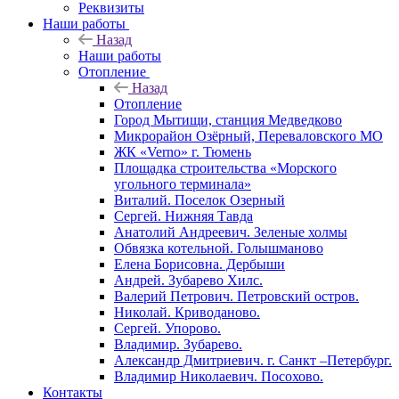
Реквизиты
Наши работы
Назад
Наши работы
Отопление
Назад
Отопление
Город Мытищи, станция Медведково
Микрорайон Озёрный, Переваловского МО
ЖК «Verno» г. Тюмень
Площадка строительства «Морского
угольного терминала»
Виталий. Поселок Озерный
Сергей. Нижняя Тавда
Анатолий Андреевич. Зеленые холмы
Обвязка котельной. Голышманово
Елена Борисовна. Дербыши
Андрей. Зубарево Хилс.
Валерий Петрович. Петровский остров.
Николай. Криводаново.
Сергей. Упорово.
Владимир. Зубарево.
Александр Дмитриевич. г. Санкт –Петербург.
Владимир Николаевич. Посохово.
Контакты