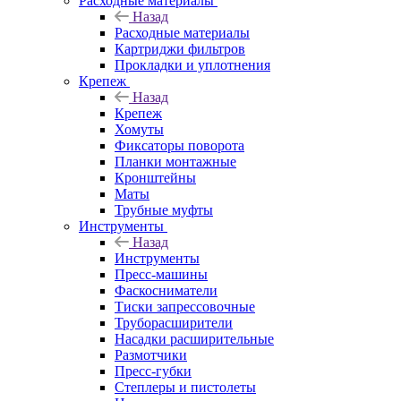
Расходные материалы
Назад
Расходные материалы
Картриджи фильтров
Прокладки и уплотнения
Крепеж
Назад
Крепеж
Хомуты
Фиксаторы поворота
Планки монтажные
Кронштейны
Маты
Трубные муфты
Инструменты
Назад
Инструменты
Пресс-машины
Фаскосниматели
Тиски запрессовочные
Труборасширители
Насадки расширительные
Размотчики
Пресс-губки
Степлеры и пистолеты