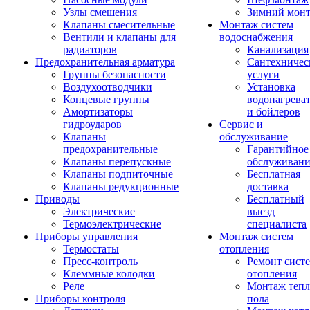
Узлы смешения
Зимний мон
Клапаны смесительные
Монтаж систем
Вентили и клапаны для
водоснабжения
радиаторов
Канализация
Предохранительная арматура
Сантехничес
Группы безопасности
услуги
Воздухоотводчики
Установка
Концевые группы
водонагрева
Амортизаторы
и бойлеров
гидроударов
Сервис и
Клапаны
обслуживание
предохранительные
Гарантийное
Клапаны перепускные
обслуживани
Клапаны подпиточные
Бесплатная
Клапаны редукционные
доставка
Приводы
Бесплатный
Электрические
выезд
Термоэлектрические
специалиста
Приборы управления
Монтаж систем
Термостаты
отопления
Пресс-контроль
Ремонт сист
Клеммные колодки
отопления
Реле
Монтаж тепл
Приборы контроля
пола