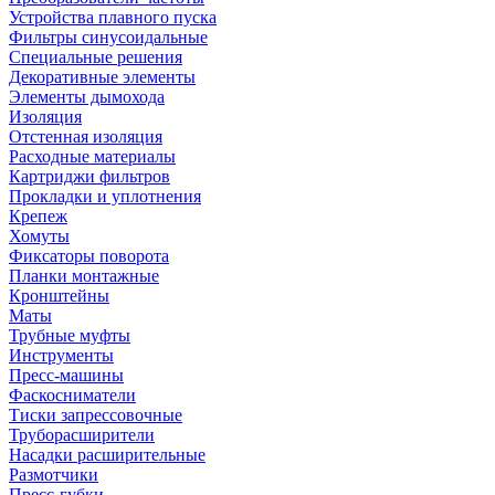
Устройства плавного пуска
Фильтры синусоидальные
Специальные решения
Декоративные элементы
Элементы дымохода
Изоляция
Отстенная изоляция
Расходные материалы
Картриджи фильтров
Прокладки и уплотнения
Крепеж
Хомуты
Фиксаторы поворота
Планки монтажные
Кронштейны
Маты
Трубные муфты
Инструменты
Пресс-машины
Фаскосниматели
Тиски запрессовочные
Труборасширители
Насадки расширительные
Размотчики
Пресс-губки