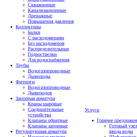
Скважинные
Канализационные
Дренажные
Повышения давления
Коллекторы
Балки
С расходомерами
Без расходомеров
Распределительные
Гидрострелки
Для водоснабжения
Трубы
Водогазопроводные
Дымоходы
Фитинги
Водогазопроводные
Дымоходов
Запорная арматура
Краны шаровые
Соединительные
Услуги
устройства
Клапаны обратные
Горячее предложе
Клапаны запорные
Готовый узе
Регулирующая арматура
ввода воды
Насосные модули
Шеф монтаж