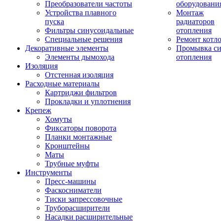
Преобразователи частоты
оборудовани
Устройства плавного
Монтаж
пуска
радиаторов
Фильтры синусоидальные
отопления
Специальные решения
Ремонт котл
Декоративные элементы
Промывка си
Элементы дымохода
отопления
Изоляция
Отстенная изоляция
Расходные материалы
Картриджи фильтров
Прокладки и уплотнения
Крепеж
Хомуты
Фиксаторы поворота
Планки монтажные
Кронштейны
Маты
Трубные муфты
Инструменты
Пресс-машины
Фаскосниматели
Тиски запрессовочные
Труборасширители
Насадки расширительные