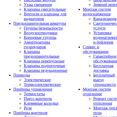
Узлы смешения
Зимний мон
Клапаны смесительные
Монтаж систем
Вентили и клапаны для
водоснабжения
радиаторов
Канализация
Предохранительная арматура
Сантехничес
Группы безопасности
услуги
Воздухоотводчики
Установка
Концевые группы
водонагрева
Амортизаторы
и бойлеров
гидроударов
Сервис и
Клапаны
обслуживание
предохранительные
Гарантийное
Клапаны перепускные
обслуживани
Клапаны подпиточные
Бесплатная
Клапаны редукционные
доставка
Приводы
Бесплатный
Электрические
выезд
Термоэлектрические
специалиста
Приборы управления
Монтаж систем
Термостаты
отопления
Пресс-контроль
Ремонт сист
Клеммные колодки
отопления
Реле
Монтаж тепл
Приборы контроля
пола