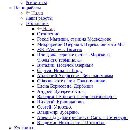
Реквизиты
Наши работы
Назад
Наши работы
Отопление
Назад
Отопление
Город Мытищи, станция Медведково
Микрорайон Озёрный, Переваловского МО
ЖК «Verno» г. Тюмень
Площадка строительства «Морского
угольного терминала»
Виталий. Поселок Озерный
Сергей. Нижняя Тавда
Анатолий Андреевич. Зеленые холмы
Обвязка котельной. Голышманово
Елена Борисовна. Дербыши
Андрей. Зубарево Хилс.
Валерий Петрович. Петровский остров.
Николай. Криводаново.
Сергей. Упорово.
Владимир. Зубарево.
Александр Дмитриевич. г. Санкт –Петербург.
Владимир Николаевич. Посохово.
Контакты