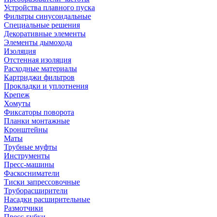
Устройства плавного пуска
Фильтры синусоидальные
Специальные решения
Декоративные элементы
Элементы дымохода
Изоляция
Отстенная изоляция
Расходные материалы
Картриджи фильтров
Прокладки и уплотнения
Крепеж
Хомуты
Фиксаторы поворота
Планки монтажные
Кронштейны
Маты
Трубные муфты
Инструменты
Пресс-машины
Фаскосниматели
Тиски запрессовочные
Труборасширители
Насадки расширительные
Размотчики
Пресс-губки