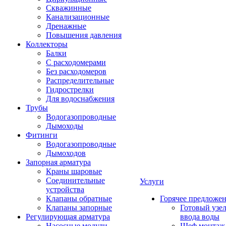
Скважинные
Канализационные
Дренажные
Повышения давления
Коллекторы
Балки
С расходомерами
Без расходомеров
Распределительные
Гидрострелки
Для водоснабжения
Трубы
Водогазопроводные
Дымоходы
Фитинги
Водогазопроводные
Дымоходов
Запорная арматура
Краны шаровые
Соединительные
Услуги
устройства
Клапаны обратные
Горячее предложе
Клапаны запорные
Готовый узе
Регулирующая арматура
ввода воды
Насосные модули
Шеф монтаж