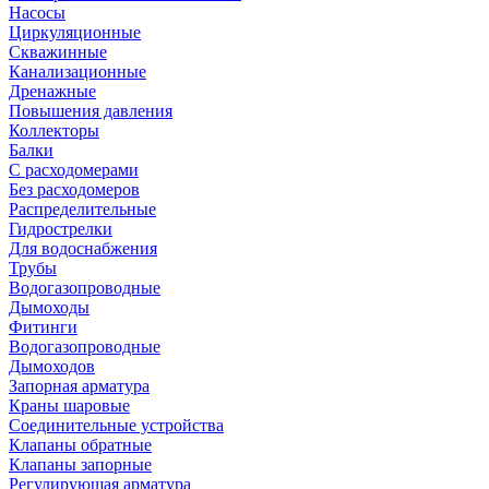
Насосы
Циркуляционные
Скважинные
Канализационные
Дренажные
Повышения давления
Коллекторы
Балки
С расходомерами
Без расходомеров
Распределительные
Гидрострелки
Для водоснабжения
Трубы
Водогазопроводные
Дымоходы
Фитинги
Водогазопроводные
Дымоходов
Запорная арматура
Краны шаровые
Соединительные устройства
Клапаны обратные
Клапаны запорные
Регулирующая арматура