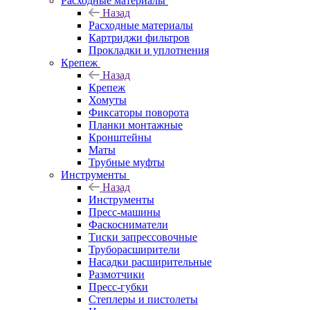
Расходные материалы
Назад
Расходные материалы
Картриджи фильтров
Прокладки и уплотнения
Крепеж
Назад
Крепеж
Хомуты
Фиксаторы поворота
Планки монтажные
Кронштейны
Маты
Трубные муфты
Инструменты
Назад
Инструменты
Пресс-машины
Фаскосниматели
Тиски запрессовочные
Труборасширители
Насадки расширительные
Размотчики
Пресс-губки
Степлеры и пистолеты