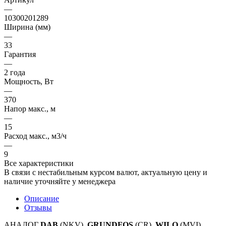
—
10300201289
Ширина (мм)
—
33
Гарантия
—
2 года
Мощность, Вт
—
370
Напор макс., м
—
15
Расход макс., м3/ч
—
9
Все характеристики
В связи с нестабильным курсом валют, актуальную цену и
наличие уточняйте у менеджера
Описание
Отзывы
АНАЛОГ
DAB
(NKV),
GRUNDFOS
(CR),
WILO
(MVI)