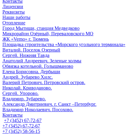
Контакты
Лицензии
Реквизиты
Наши работы
Отопление
Город Мытищи, станция Медведково
Микрорайон Озёрный, Переваловского МО
ЖК «Verno» г. Тюмень
Площадка строительства «Морского угольного терминала»
Виталий. Поселок Озерный
Сергей. Нижняя Тавда
Анатолий Андреевич. Зеленые холмы
Обвязка котельной. Голышманово
Елена Борисовна. Дербыши
Андрей. Зубарево Хилс.
Валерий Петрович. Петровский остров.
Николай. Криводаново.
Сергей. Упорово.
Владимир. Зубарево.
Александр Дмитриевич. г. Санкт –Петербург.
Владимир Николаевич. Посохово.
Контакты
+7 (3452) 67-72-67
+7 (3452) 67-72-67
+7 (3452) 58-56-15