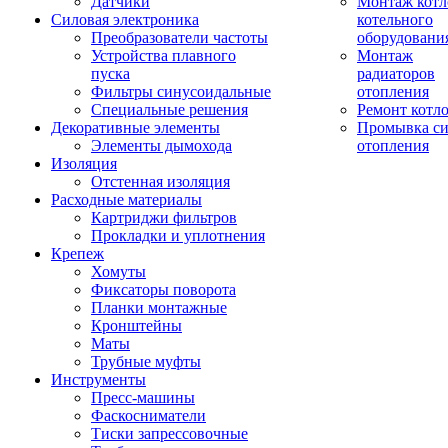
Датчики
Монтаж котл
Силовая электроника
котельного
Преобразователи частоты
оборудовани
Устройства плавного
Монтаж
пуска
радиаторов
Фильтры синусоидальные
отопления
Специальные решения
Ремонт котл
Декоративные элементы
Промывка си
Элементы дымохода
отопления
Изоляция
Отстенная изоляция
Расходные материалы
Картриджи фильтров
Прокладки и уплотнения
Крепеж
Хомуты
Фиксаторы поворота
Планки монтажные
Кронштейны
Маты
Трубные муфты
Инструменты
Пресс-машины
Фаскосниматели
Тиски запрессовочные