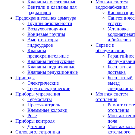
Клапаны смесительные
Монтаж систем
Вентили и клапаны для
водоснабжения
радиаторов
Канализация
Предохранительная арматура
Сантехничес
Группы безопасности
услуги
Воздухоотводчики
Установка
Концевые группы
водонагрева
Амортизаторы
и бойлеров
гидроударов
Сервис и
Клапаны
обслуживание
предохранительные
Гарантийное
Клапаны перепускные
обслуживани
Клапаны подпиточные
Бесплатная
Клапаны редукционные
доставка
Приводы
Бесплатный
Электрические
выезд
Термоэлектрические
специалиста
Приборы управления
Монтаж систем
Термостаты
отопления
Пресс-контроль
Ремонт сист
Клеммные колодки
отопления
Реле
Монтаж тепл
Приборы контроля
пола
Датчики
Монтаж котл
Силовая электроника
котельного