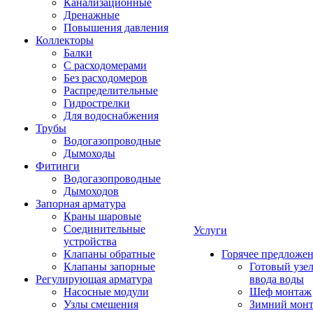
Канализационные
Дренажные
Повышения давления
Коллекторы
Балки
С расходомерами
Без расходомеров
Распределительные
Гидрострелки
Для водоснабжения
Трубы
Водогазопроводные
Дымоходы
Фитинги
Водогазопроводные
Дымоходов
Запорная арматура
Краны шаровые
Соединительные
Услуги
устройства
Клапаны обратные
Горячее предложе
Клапаны запорные
Готовый узе
Регулирующая арматура
ввода воды
Насосные модули
Шеф монтаж
Узлы смешения
Зимний мон