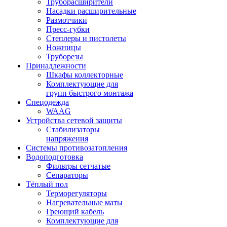
Труборасширители
Насадки расширительные
Размотчики
Пресс-губки
Степлеры и пистолеты
Ножницы
Труборезы
Принадлежности
Шкафы коллекторные
Комплектующие для
групп быстрого монтажа
Спецодежда
WAAG
Устройства сетевой защиты
Стабилизаторы
напряжения
Системы противозатопления
Водоподготовка
Фильтры сетчатые
Сепараторы
Тёплый пол
Терморегуляторы
Нагревательные маты
Греющий кабель
Комплектующие для