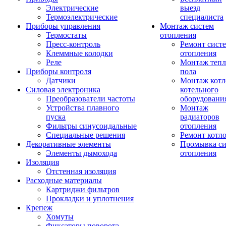
Электрические
выезд
Термоэлектрические
специалиста
Приборы управления
Монтаж систем
Термостаты
отопления
Пресс-контроль
Ремонт сист
Клеммные колодки
отопления
Реле
Монтаж тепл
Приборы контроля
пола
Датчики
Монтаж котл
Силовая электроника
котельного
Преобразователи частоты
оборудовани
Устройства плавного
Монтаж
пуска
радиаторов
Фильтры синусоидальные
отопления
Специальные решения
Ремонт котл
Декоративные элементы
Промывка си
Элементы дымохода
отопления
Изоляция
Отстенная изоляция
Расходные материалы
Картриджи фильтров
Прокладки и уплотнения
Крепеж
Хомуты
Фиксаторы поворота