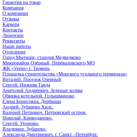
Гарантия на товар
Компания
О компании
Отзывы
Карьера
Контакты
Лицензии
Реквизиты
Наши работы
Отопление
Город Мытищи, станция Медведково
Микрорайон Озёрный, Переваловского МО
ЖК «Verno» г. Тюмень
Площадка строительства «Морского угольного терминала»
Виталий. Поселок Озерный
Сергей. Нижняя Тавда
Анатолий Андреевич. Зеленые холмы
Обвязка котельной. Голышманово
Елена Борисовна. Дербыши
Андрей. Зубарево Хилс.
Валерий Петрович. Петровский остров.
Николай. Криводаново.
Сергей. Упорово.
Владимир. Зубарево.
Александр Дмитриевич. г. Санкт –Петербург.