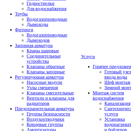
Гидрострелки
Для водоснабжения
Трубы
Водогазопроводные
Дымоходы
Фитинги
Водогазопроводные
Дымоходов
Запорная арматура
Краны шаровые
Соединительные
Услуги
устройства
Клапаны обратные
Горячее предложе
Клапаны запорные
Готовый узе
Регулирующая арматура
ввода воды
Насосные модули
Шеф монтаж
Узлы смешения
Зимний мон
Клапаны смесительные
Монтаж систем
Вентили и клапаны для
водоснабжения
радиаторов
Канализация
Предохранительная арматура
Сантехничес
Группы безопасности
услуги
Воздухоотводчики
Установка
Концевые группы
водонагрева
Амортизаторы
и бойлеров