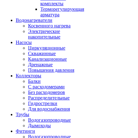
комплекты
Терморегулирующая
арматура
Водонагреватели
Косвенного нагрева
Электрические
накопительные
Насосы
Циркуляционные
Скважинные
Канализационные
Дренажные
Повышения давления
Коллекторы
Балки
С расходомерами
Без расходомеров
Распределительные
Гидрострелки
Для водоснабжения
Трубы
Водогазопроводные
Дымоходы
Фитинги
Водогазопроводные