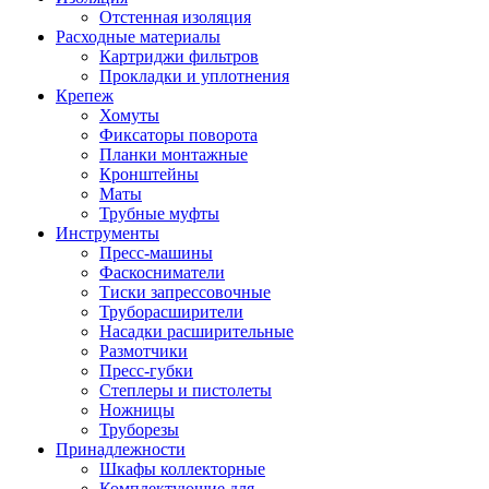
Отстенная изоляция
Расходные материалы
Картриджи фильтров
Прокладки и уплотнения
Крепеж
Хомуты
Фиксаторы поворота
Планки монтажные
Кронштейны
Маты
Трубные муфты
Инструменты
Пресс-машины
Фаскосниматели
Тиски запрессовочные
Труборасширители
Насадки расширительные
Размотчики
Пресс-губки
Степлеры и пистолеты
Ножницы
Труборезы
Принадлежности
Шкафы коллекторные
Комплектующие для