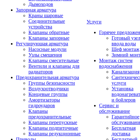
Дымоходов
Запорная арматура
Краны шаровые
Соединительные
Услуги
устройства
Клапаны обратные
Горячее предложе
Клапаны запорные
Готовый узе
Регулирующая арматура
ввода воды
Насосные модули
Шеф монтаж
Узлы смешения
Зимний мон
Клапаны смесительные
Монтаж систем
Вентили и клапаны для
водоснабжения
радиаторов
Канализация
Предохранительная арматура
Сантехничес
Группы безопасности
услуги
Воздухоотводчики
Установка
Концевые группы
водонагрева
Амортизаторы
и бойлеров
гидроударов
Сервис и
Клапаны
обслуживание
предохранительные
Гарантийное
Клапаны перепускные
обслуживани
Клапаны подпиточные
Бесплатная
Клапаны редукционные
доставка
Приводы
Бесплатный