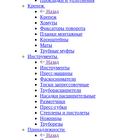
Прокладки и уплотнения
Крепеж
Назад
Крепеж
Хомуты
Фиксаторы поворота
Планки монтажные
Кронштейны
Маты
Трубные муфты
Инструменты
Назад
Инструменты
Пресс-машины
Фаскосниматели
Тиски запрессовочные
Труборасширители
Насадки расширительные
Размотчики
Пресс-губки
Степлеры и пистолеты
Ножницы
Труборезы
Принадлежности
Назад