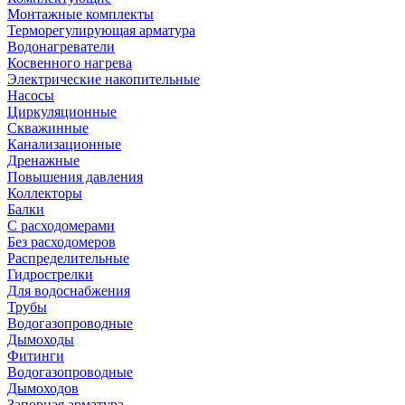
Монтажные комплекты
Терморегулирующая арматура
Водонагреватели
Косвенного нагрева
Электрические накопительные
Насосы
Циркуляционные
Скважинные
Канализационные
Дренажные
Повышения давления
Коллекторы
Балки
С расходомерами
Без расходомеров
Распределительные
Гидрострелки
Для водоснабжения
Трубы
Водогазопроводные
Дымоходы
Фитинги
Водогазопроводные
Дымоходов
Запорная арматура