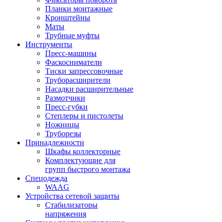
Планки монтажные
Кронштейны
Маты
Трубные муфты
Инструменты
Пресс-машины
Фаскосниматели
Тиски запрессовочные
Труборасширители
Насадки расширительные
Размотчики
Пресс-губки
Степлеры и пистолеты
Ножницы
Труборезы
Принадлежности
Шкафы коллекторные
Комплектующие для
групп быстрого монтажа
Спецодежда
WAAG
Устройства сетевой защиты
Стабилизаторы
напряжения