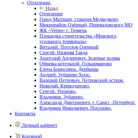
Отопление
Назад
Отопление
Город Мытищи, станция Медведково
Микрорайон Озёрный, Переваловского МО
ЖК «Verno» г. Тюмень
Площадка строительства «Морского
угольного терминала»
Виталий. Поселок Озерный
Сергей. Нижняя Тавда
Анатолий Андреевич. Зеленые холмы
Обвязка котельной. Голышманово
Елена Борисовна. Дербыши
Андрей. Зубарево Хилс.
Валерий Петрович. Петровский остров.
Николай. Криводаново.
Сергей. Упорово.
Владимир. Зубарево.
Александр Дмитриевич. г. Санкт –Петербург.
Владимир Николаевич. Посохово.
Контакты
Личный кабинет
Корзина
0