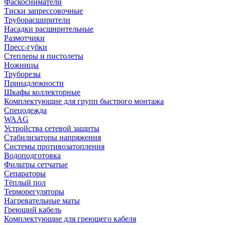
Фаскосниматели
Тиски запрессовочные
Труборасширители
Насадки расширительные
Размотчики
Пресс-губки
Степлеры и пистолеты
Ножницы
Труборезы
Принадлежности
Шкафы коллекторные
Комплектующие для групп быстрого монтажа
Спецодежда
WAAG
Устройства сетевой защиты
Стабилизаторы напряжения
Системы противозатопления
Водоподготовка
Фильтры сетчатые
Сепараторы
Тёплый пол
Терморегуляторы
Нагревательные маты
Греющий кабель
Комплектующие для греющего кабеля