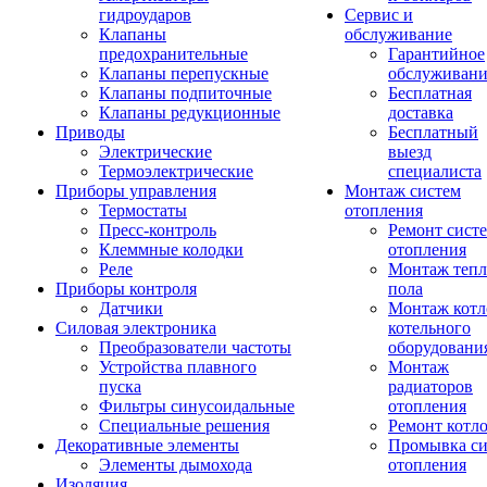
гидроударов
Сервис и
Клапаны
обслуживание
предохранительные
Гарантийное
Клапаны перепускные
обслуживани
Клапаны подпиточные
Бесплатная
Клапаны редукционные
доставка
Приводы
Бесплатный
Электрические
выезд
Термоэлектрические
специалиста
Приборы управления
Монтаж систем
Термостаты
отопления
Пресс-контроль
Ремонт сист
Клеммные колодки
отопления
Реле
Монтаж тепл
Приборы контроля
пола
Датчики
Монтаж котл
Силовая электроника
котельного
Преобразователи частоты
оборудовани
Устройства плавного
Монтаж
пуска
радиаторов
Фильтры синусоидальные
отопления
Специальные решения
Ремонт котл
Декоративные элементы
Промывка си
Элементы дымохода
отопления
Изоляция