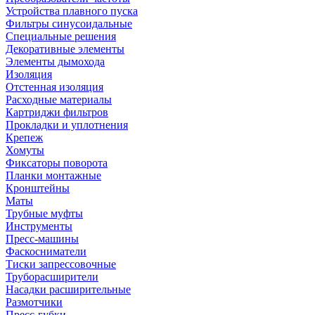
Устройства плавного пуска
Фильтры синусоидальные
Специальные решения
Декоративные элементы
Элементы дымохода
Изоляция
Отстенная изоляция
Расходные материалы
Картриджи фильтров
Прокладки и уплотнения
Крепеж
Хомуты
Фиксаторы поворота
Планки монтажные
Кронштейны
Маты
Трубные муфты
Инструменты
Пресс-машины
Фаскосниматели
Тиски запрессовочные
Труборасширители
Насадки расширительные
Размотчики
Пресс-губки