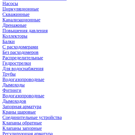
Насосы
Циркуляционные
Скважинные
Канализационные
Дренажные
Повышения давления
Коллекторы
Балки
С расходомерами
Без расходомеров
Распределительные
Гидрострелки
Для водоснабжения
Трубы
Водогазопроводные
Дымоходы
Фитинги
Водогазопроводные
Дымоходов
Запорная арматура
Краны шаровые
Соединительные устройства
Клапаны обратные
Клапаны запорные
Регулирующая арматура