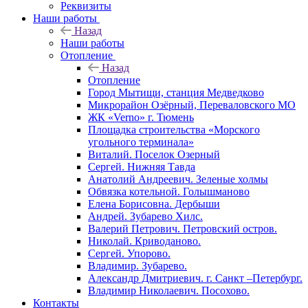
Реквизиты
Наши работы
Назад
Наши работы
Отопление
Назад
Отопление
Город Мытищи, станция Медведково
Микрорайон Озёрный, Переваловского МО
ЖК «Verno» г. Тюмень
Площадка строительства «Морского
угольного терминала»
Виталий. Поселок Озерный
Сергей. Нижняя Тавда
Анатолий Андреевич. Зеленые холмы
Обвязка котельной. Голышманово
Елена Борисовна. Дербыши
Андрей. Зубарево Хилс.
Валерий Петрович. Петровский остров.
Николай. Криводаново.
Сергей. Упорово.
Владимир. Зубарево.
Александр Дмитриевич. г. Санкт –Петербург.
Владимир Николаевич. Посохово.
Контакты