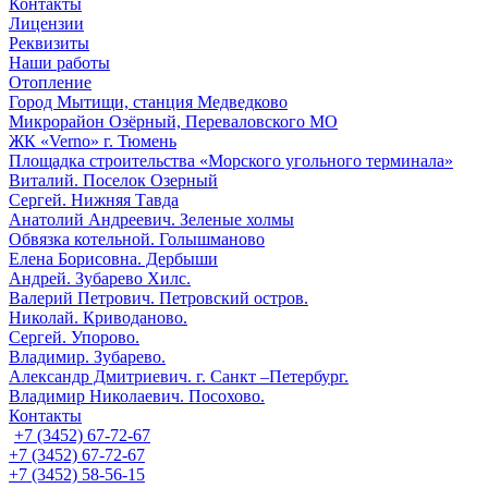
Контакты
Лицензии
Реквизиты
Наши работы
Отопление
Город Мытищи, станция Медведково
Микрорайон Озёрный, Переваловского МО
ЖК «Verno» г. Тюмень
Площадка строительства «Морского угольного терминала»
Виталий. Поселок Озерный
Сергей. Нижняя Тавда
Анатолий Андреевич. Зеленые холмы
Обвязка котельной. Голышманово
Елена Борисовна. Дербыши
Андрей. Зубарево Хилс.
Валерий Петрович. Петровский остров.
Николай. Криводаново.
Сергей. Упорово.
Владимир. Зубарево.
Александр Дмитриевич. г. Санкт –Петербург.
Владимир Николаевич. Посохово.
Контакты
+7 (3452) 67-72-67
+7 (3452) 67-72-67
+7 (3452) 58-56-15