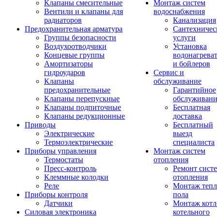
Клапаны смесительные
Монтаж систем
Вентили и клапаны для
водоснабжения
радиаторов
Канализация
Предохранительная арматура
Сантехничес
Группы безопасности
услуги
Воздухоотводчики
Установка
Концевые группы
водонагрева
Амортизаторы
и бойлеров
гидроударов
Сервис и
Клапаны
обслуживание
предохранительные
Гарантийное
Клапаны перепускные
обслуживани
Клапаны подпиточные
Бесплатная
Клапаны редукционные
доставка
Приводы
Бесплатный
Электрические
выезд
Термоэлектрические
специалиста
Приборы управления
Монтаж систем
Термостаты
отопления
Пресс-контроль
Ремонт сист
Клеммные колодки
отопления
Реле
Монтаж тепл
Приборы контроля
пола
Датчики
Монтаж котл
Силовая электроника
котельного