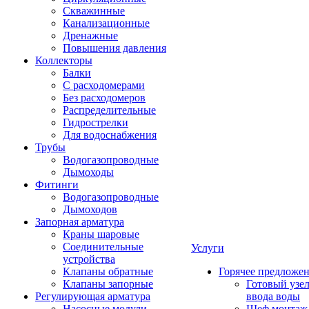
Скважинные
Канализационные
Дренажные
Повышения давления
Коллекторы
Балки
С расходомерами
Без расходомеров
Распределительные
Гидрострелки
Для водоснабжения
Трубы
Водогазопроводные
Дымоходы
Фитинги
Водогазопроводные
Дымоходов
Запорная арматура
Краны шаровые
Соединительные
Услуги
устройства
Клапаны обратные
Горячее предложе
Клапаны запорные
Готовый узе
Регулирующая арматура
ввода воды
Насосные модули
Шеф монтаж