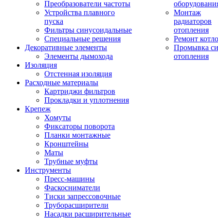
Преобразователи частоты
оборудовани
Устройства плавного
Монтаж
пуска
радиаторов
Фильтры синусоидальные
отопления
Специальные решения
Ремонт котл
Декоративные элементы
Промывка си
Элементы дымохода
отопления
Изоляция
Отстенная изоляция
Расходные материалы
Картриджи фильтров
Прокладки и уплотнения
Крепеж
Хомуты
Фиксаторы поворота
Планки монтажные
Кронштейны
Маты
Трубные муфты
Инструменты
Пресс-машины
Фаскосниматели
Тиски запрессовочные
Труборасширители
Насадки расширительные