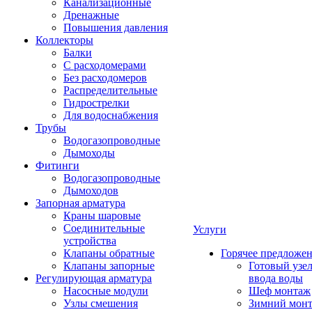
Канализационные
Дренажные
Повышения давления
Коллекторы
Балки
С расходомерами
Без расходомеров
Распределительные
Гидрострелки
Для водоснабжения
Трубы
Водогазопроводные
Дымоходы
Фитинги
Водогазопроводные
Дымоходов
Запорная арматура
Краны шаровые
Соединительные
Услуги
устройства
Клапаны обратные
Горячее предложе
Клапаны запорные
Готовый узе
Регулирующая арматура
ввода воды
Насосные модули
Шеф монтаж
Узлы смешения
Зимний мон