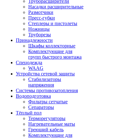
Труборасширители
Насадки расширительные
Размотчики
Пресс-губки
Степлеры и пистолеты
Ножницы
Труборезы
Принадлежности
Шкафы коллекторные
Комплектующие для
групп быстрого монтажа
Спецодежда
WAAG
Устройства сетевой защиты
Стабилизаторы
напряжения
Системы противозатопления
Водоподготовка
Фильтры сетчатые
Сепараторы
Тёплый пол
Терморегуляторы
Нагревательные маты
Греющий кабель
Комплектующие для