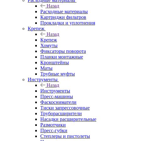
Расходные материалы
Назад
Расходные материалы
Картриджи фильтров
Прокладки и уплотнения
Крепеж
Назад
Крепеж
Хомуты
Фиксаторы поворота
Планки монтажные
Кронштейны
Маты
Трубные муфты
Инструменты
Назад
Инструменты
Пресс-машины
Фаскосниматели
Тиски запрессовочные
Труборасширители
Насадки расширительные
Размотчики
Пресс-губки
Степлеры и пистолеты