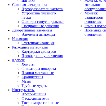
Датчики
Монтаж котл
Силовая электроника
котельного
Преобразователи частоты
оборудовани
Устройства плавного
Монтаж
пуска
радиаторов
Фильтры синусоидальные
отопления
Специальные решения
Ремонт котл
Декоративные элементы
Промывка си
Элементы дымохода
отопления
Изоляция
Отстенная изоляция
Расходные материалы
Картриджи фильтров
Прокладки и уплотнения
Крепеж
Хомуты
Фиксаторы поворота
Планки монтажные
Кронштейны
Маты
Трубные муфты
Инструменты
Пресс-машины
Фаскосниматели
Тиски запрессовочные