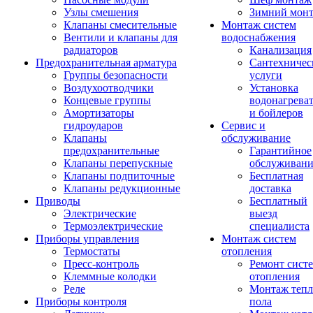
Узлы смешения
Зимний мон
Клапаны смесительные
Монтаж систем
Вентили и клапаны для
водоснабжения
радиаторов
Канализация
Предохранительная арматура
Сантехничес
Группы безопасности
услуги
Воздухоотводчики
Установка
Концевые группы
водонагрева
Амортизаторы
и бойлеров
гидроударов
Сервис и
Клапаны
обслуживание
предохранительные
Гарантийное
Клапаны перепускные
обслуживани
Клапаны подпиточные
Бесплатная
Клапаны редукционные
доставка
Приводы
Бесплатный
Электрические
выезд
Термоэлектрические
специалиста
Приборы управления
Монтаж систем
Термостаты
отопления
Пресс-контроль
Ремонт сист
Клеммные колодки
отопления
Реле
Монтаж тепл
Приборы контроля
пола