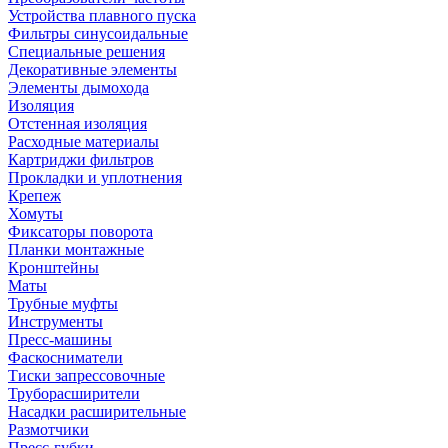
Устройства плавного пуска
Фильтры синусоидальные
Специальные решения
Декоративные элементы
Элементы дымохода
Изоляция
Отстенная изоляция
Расходные материалы
Картриджи фильтров
Прокладки и уплотнения
Крепеж
Хомуты
Фиксаторы поворота
Планки монтажные
Кронштейны
Маты
Трубные муфты
Инструменты
Пресс-машины
Фаскосниматели
Тиски запрессовочные
Труборасширители
Насадки расширительные
Размотчики
Пресс-губки