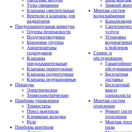
Узлы смешения
Зимний мон
Клапаны смесительные
Монтаж систем
Вентили и клапаны для
водоснабжения
радиаторов
Канализация
Предохранительная арматура
Сантехничес
Группы безопасности
услуги
Воздухоотводчики
Установка
Концевые группы
водонагрева
Амортизаторы
и бойлеров
гидроударов
Сервис и
Клапаны
обслуживание
предохранительные
Гарантийное
Клапаны перепускные
обслуживани
Клапаны подпиточные
Бесплатная
Клапаны редукционные
доставка
Приводы
Бесплатный
Электрические
выезд
Термоэлектрические
специалиста
Приборы управления
Монтаж систем
Термостаты
отопления
Пресс-контроль
Ремонт сист
Клеммные колодки
отопления
Реле
Монтаж тепл
Приборы контроля
пола