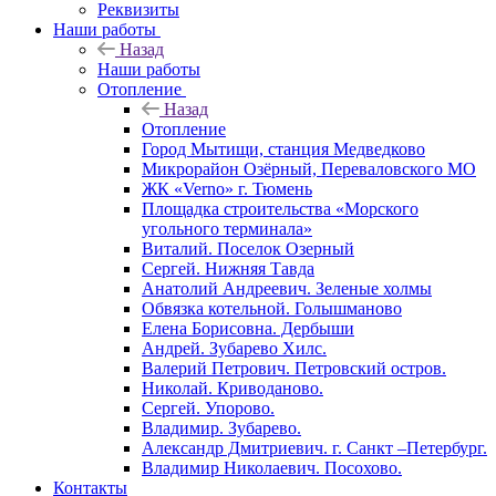
Реквизиты
Наши работы
Назад
Наши работы
Отопление
Назад
Отопление
Город Мытищи, станция Медведково
Микрорайон Озёрный, Переваловского МО
ЖК «Verno» г. Тюмень
Площадка строительства «Морского
угольного терминала»
Виталий. Поселок Озерный
Сергей. Нижняя Тавда
Анатолий Андреевич. Зеленые холмы
Обвязка котельной. Голышманово
Елена Борисовна. Дербыши
Андрей. Зубарево Хилс.
Валерий Петрович. Петровский остров.
Николай. Криводаново.
Сергей. Упорово.
Владимир. Зубарево.
Александр Дмитриевич. г. Санкт –Петербург.
Владимир Николаевич. Посохово.
Контакты