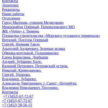
Контакты
Лицензии
Реквизиты
Наши работы
Отопление
Город Мытищи, станция Медведково
Микрорайон Озёрный, Переваловского МО
ЖК «Verno» г. Тюмень
Площадка строительства «Морского угольного терминала»
Виталий. Поселок Озерный
Сергей. Нижняя Тавда
Анатолий Андреевич. Зеленые холмы
Обвязка котельной. Голышманово
Елена Борисовна. Дербыши
Андрей. Зубарево Хилс.
Валерий Петрович. Петровский остров.
Николай. Криводаново.
Сергей. Упорово.
Владимир. Зубарево.
Александр Дмитриевич. г. Санкт –Петербург.
Владимир Николаевич. Посохово.
Контакты
+7 (3452) 67-72-67
+7 (3452) 67-72-67
+7 (3452) 58-56-15