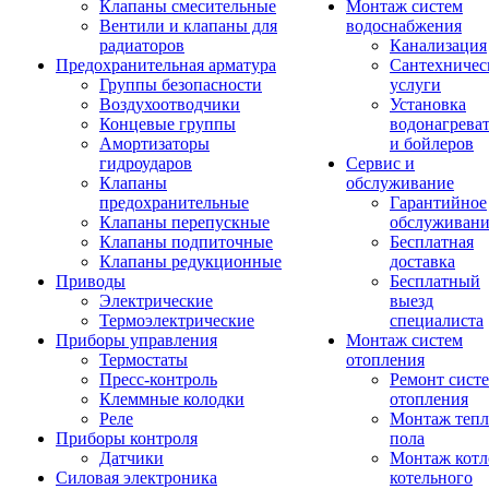
Клапаны смесительные
Монтаж систем
Вентили и клапаны для
водоснабжения
радиаторов
Канализация
Предохранительная арматура
Сантехничес
Группы безопасности
услуги
Воздухоотводчики
Установка
Концевые группы
водонагрева
Амортизаторы
и бойлеров
гидроударов
Сервис и
Клапаны
обслуживание
предохранительные
Гарантийное
Клапаны перепускные
обслуживани
Клапаны подпиточные
Бесплатная
Клапаны редукционные
доставка
Приводы
Бесплатный
Электрические
выезд
Термоэлектрические
специалиста
Приборы управления
Монтаж систем
Термостаты
отопления
Пресс-контроль
Ремонт сист
Клеммные колодки
отопления
Реле
Монтаж тепл
Приборы контроля
пола
Датчики
Монтаж котл
Силовая электроника
котельного