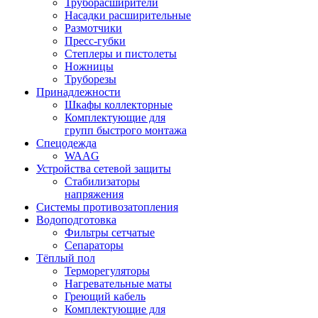
Труборасширители
Насадки расширительные
Размотчики
Пресс-губки
Степлеры и пистолеты
Ножницы
Труборезы
Принадлежности
Шкафы коллекторные
Комплектующие для
групп быстрого монтажа
Спецодежда
WAAG
Устройства сетевой защиты
Стабилизаторы
напряжения
Системы противозатопления
Водоподготовка
Фильтры сетчатые
Сепараторы
Тёплый пол
Терморегуляторы
Нагревательные маты
Греющий кабель
Комплектующие для