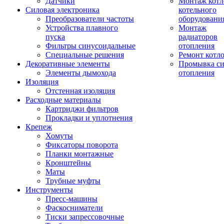
Датчики
Монтаж котл
Силовая электроника
котельного
Преобразователи частоты
оборудовани
Устройства плавного
Монтаж
пуска
радиаторов
Фильтры синусоидальные
отопления
Специальные решения
Ремонт котл
Декоративные элементы
Промывка си
Элементы дымохода
отопления
Изоляция
Отстенная изоляция
Расходные материалы
Картриджи фильтров
Прокладки и уплотнения
Крепеж
Хомуты
Фиксаторы поворота
Планки монтажные
Кронштейны
Маты
Трубные муфты
Инструменты
Пресс-машины
Фаскосниматели
Тиски запрессовочные