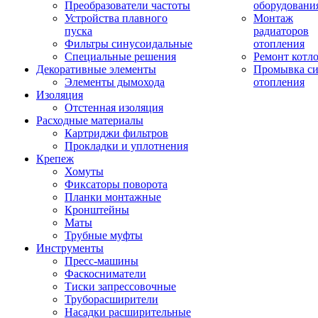
Преобразователи частоты
оборудовани
Устройства плавного
Монтаж
пуска
радиаторов
Фильтры синусоидальные
отопления
Специальные решения
Ремонт котл
Декоративные элементы
Промывка си
Элементы дымохода
отопления
Изоляция
Отстенная изоляция
Расходные материалы
Картриджи фильтров
Прокладки и уплотнения
Крепеж
Хомуты
Фиксаторы поворота
Планки монтажные
Кронштейны
Маты
Трубные муфты
Инструменты
Пресс-машины
Фаскосниматели
Тиски запрессовочные
Труборасширители
Насадки расширительные