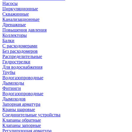
Насосы
Циркуляционные
Скважинные
Канализационные
Дренажные
Повышения давления
Коллекторы
Балки
С расходомерами
Без расходомеров
Распределительные
Гидрострелки
Для водоснабжения
Трубы
Водогазопроводные
Дымоходы
Фитинги
Водогазопроводные
Дымоходов
Запорная арматура
Краны шаровые
Соединительные устройства
Клапаны обратные
Клапаны запорные
Регулирующая арматура