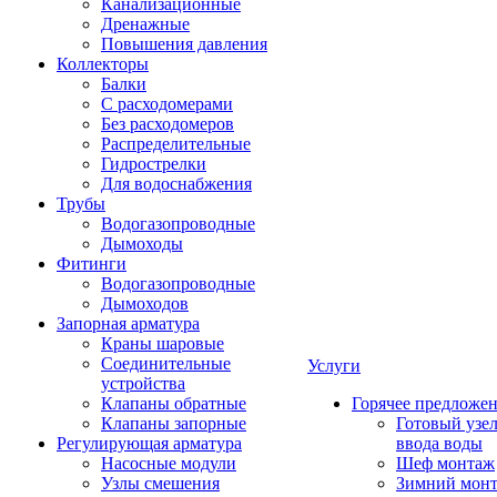
Канализационные
Дренажные
Повышения давления
Коллекторы
Балки
С расходомерами
Без расходомеров
Распределительные
Гидрострелки
Для водоснабжения
Трубы
Водогазопроводные
Дымоходы
Фитинги
Водогазопроводные
Дымоходов
Запорная арматура
Краны шаровые
Соединительные
Услуги
устройства
Клапаны обратные
Горячее предложе
Клапаны запорные
Готовый узе
Регулирующая арматура
ввода воды
Насосные модули
Шеф монтаж
Узлы смешения
Зимний мон