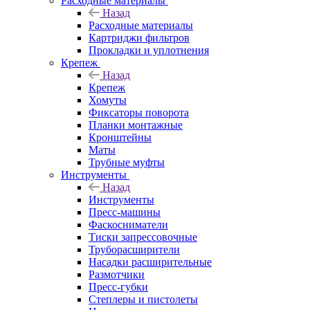
Расходные материалы
Назад
Расходные материалы
Картриджи фильтров
Прокладки и уплотнения
Крепеж
Назад
Крепеж
Хомуты
Фиксаторы поворота
Планки монтажные
Кронштейны
Маты
Трубные муфты
Инструменты
Назад
Инструменты
Пресс-машины
Фаскосниматели
Тиски запрессовочные
Труборасширители
Насадки расширительные
Размотчики
Пресс-губки
Степлеры и пистолеты