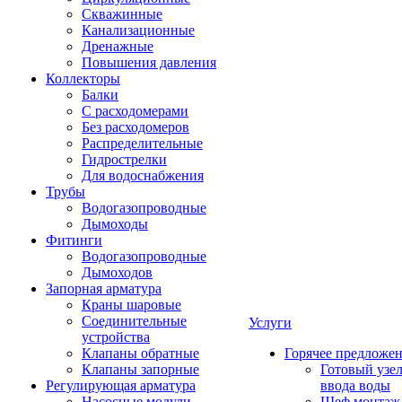
Скважинные
Канализационные
Дренажные
Повышения давления
Коллекторы
Балки
С расходомерами
Без расходомеров
Распределительные
Гидрострелки
Для водоснабжения
Трубы
Водогазопроводные
Дымоходы
Фитинги
Водогазопроводные
Дымоходов
Запорная арматура
Краны шаровые
Соединительные
Услуги
устройства
Клапаны обратные
Горячее предложе
Клапаны запорные
Готовый узе
Регулирующая арматура
ввода воды
Насосные модули
Шеф монтаж