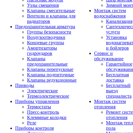
Узлы смешения
Зимний мон
Клапаны смесительные
Монтаж систем
Вентили и клапаны для
водоснабжения
радиаторов
Канализация
Предохранительная арматура
Сантехничес
Группы безопасности
услуги
Воздухоотводчики
Установка
Концевые группы
водонагрева
Амортизаторы
и бойлеров
гидроударов
Сервис и
Клапаны
обслуживание
предохранительные
Гарантийное
Клапаны перепускные
обслуживани
Клапаны подпиточные
Бесплатная
Клапаны редукционные
доставка
Приводы
Бесплатный
Электрические
выезд
Термоэлектрические
специалиста
Приборы управления
Монтаж систем
Термостаты
отопления
Пресс-контроль
Ремонт сист
Клеммные колодки
отопления
Реле
Монтаж тепл
Приборы контроля
пола