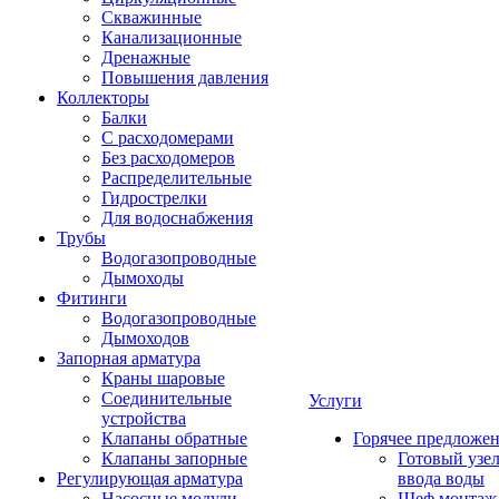
Скважинные
Канализационные
Дренажные
Повышения давления
Коллекторы
Балки
С расходомерами
Без расходомеров
Распределительные
Гидрострелки
Для водоснабжения
Трубы
Водогазопроводные
Дымоходы
Фитинги
Водогазопроводные
Дымоходов
Запорная арматура
Краны шаровые
Соединительные
Услуги
устройства
Клапаны обратные
Горячее предложе
Клапаны запорные
Готовый узе
Регулирующая арматура
ввода воды
Насосные модули
Шеф монтаж