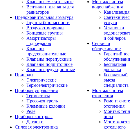
Клапаны смесительные
Монтаж систем
Вентили и клапаны для
водоснабжения
радиаторов
Канализация
Предохранительная арматура
Сантехничес
Группы безопасности
услуги
Воздухоотводчики
Установка
Концевые группы
водонагрева
Амортизаторы
и бойлеров
гидроударов
Сервис и
Клапаны
обслуживание
предохранительные
Гарантийное
Клапаны перепускные
обслуживани
Клапаны подпиточные
Бесплатная
Клапаны редукционные
доставка
Приводы
Бесплатный
Электрические
выезд
Термоэлектрические
специалиста
Приборы управления
Монтаж систем
Термостаты
отопления
Пресс-контроль
Ремонт сист
Клеммные колодки
отопления
Реле
Монтаж тепл
Приборы контроля
пола
Датчики
Монтаж котл
Силовая электроника
котельного