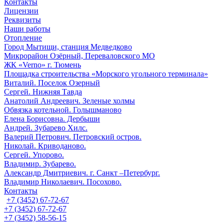
Контакты
Лицензии
Реквизиты
Наши работы
Отопление
Город Мытищи, станция Медведково
Микрорайон Озёрный, Переваловского МО
ЖК «Verno» г. Тюмень
Площадка строительства «Морского угольного терминала»
Виталий. Поселок Озерный
Сергей. Нижняя Тавда
Анатолий Андреевич. Зеленые холмы
Обвязка котельной. Голышманово
Елена Борисовна. Дербыши
Андрей. Зубарево Хилс.
Валерий Петрович. Петровский остров.
Николай. Криводаново.
Сергей. Упорово.
Владимир. Зубарево.
Александр Дмитриевич. г. Санкт –Петербург.
Владимир Николаевич. Посохово.
Контакты
+7 (3452) 67-72-67
+7 (3452) 67-72-67
+7 (3452) 58-56-15