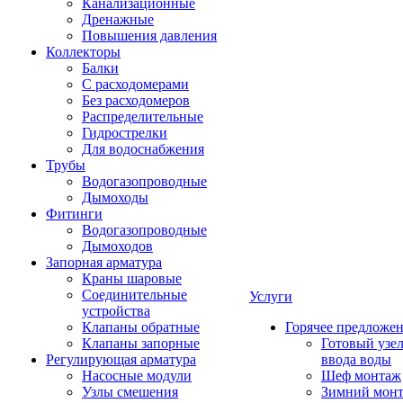
Канализационные
Дренажные
Повышения давления
Коллекторы
Балки
С расходомерами
Без расходомеров
Распределительные
Гидрострелки
Для водоснабжения
Трубы
Водогазопроводные
Дымоходы
Фитинги
Водогазопроводные
Дымоходов
Запорная арматура
Краны шаровые
Соединительные
Услуги
устройства
Клапаны обратные
Горячее предложе
Клапаны запорные
Готовый узе
Регулирующая арматура
ввода воды
Насосные модули
Шеф монтаж
Узлы смешения
Зимний мон