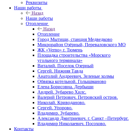
Реквизиты
Наши работы
Назад
Наши работы
Отопление
Назад
Отопление
Город Мытищи, станция Медведково
Микрорайон Озёрный, Переваловского МО
ЖК «Verno» г. Тюмень
Площадка строительства «Морского
угольного терминала»
Виталий. Поселок Озерный
Сергей. Нижняя Тавда
Анатолий Андреевич. Зеленые холмы
Обвязка котельной. Голышманово
Елена Борисовна. Дербыши
Андрей. Зубарево Хилс.
Валерий Петрович. Петровский остров.
Николай. Криводаново.
Сергей. Упорово.
Владимир. Зубарево.
Александр Дмитриевич. г. Санкт –Петербург.
Владимир Николаевич. Посохово.
Контакты