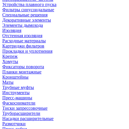
Устройства плавного пуска
Фильтры синусоидальные
Специальные решения
Декоративные элементы
Элементы дымохода
Изоляция
Отстенная изоляция
Расходные материалы
Картриджи фильтров
Прокладки и уплотнения
Крепеж
Хомуты
Фиксаторы поворота
Планки монтажные
Кронштейны
Маты
Трубные муфты
Инструменты
Пресс-машины
Фаскосниматели
Тиски запрессовочные
Труборасширители
Насадки расширительные
Размотчики
Пресс-губки