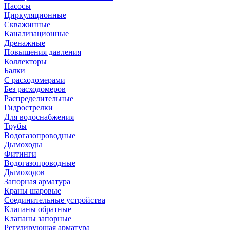
Насосы
Циркуляционные
Скважинные
Канализационные
Дренажные
Повышения давления
Коллекторы
Балки
С расходомерами
Без расходомеров
Распределительные
Гидрострелки
Для водоснабжения
Трубы
Водогазопроводные
Дымоходы
Фитинги
Водогазопроводные
Дымоходов
Запорная арматура
Краны шаровые
Соединительные устройства
Клапаны обратные
Клапаны запорные
Регулирующая арматура