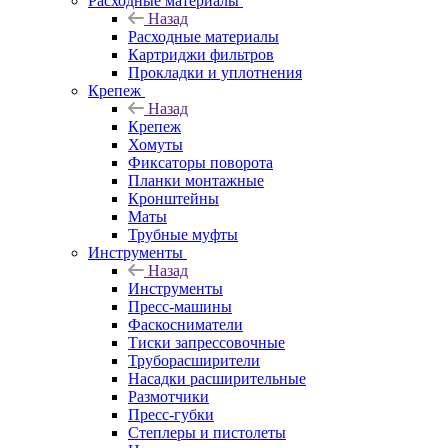
Расходные материалы
Назад
Расходные материалы
Картриджи фильтров
Прокладки и уплотнения
Крепеж
Назад
Крепеж
Хомуты
Фиксаторы поворота
Планки монтажные
Кронштейны
Маты
Трубные муфты
Инструменты
Назад
Инструменты
Пресс-машины
Фаскосниматели
Тиски запрессовочные
Труборасширители
Насадки расширительные
Размотчики
Пресс-губки
Степлеры и пистолеты