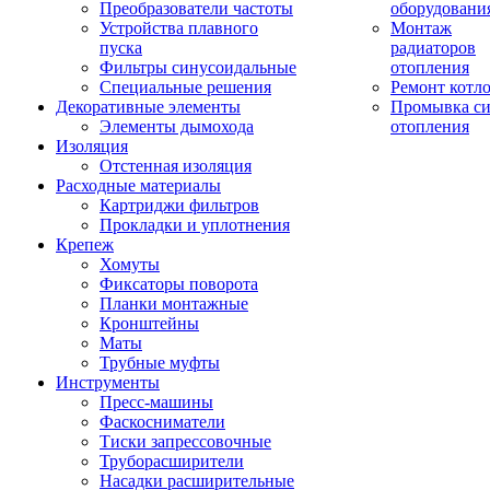
Преобразователи частоты
оборудовани
Устройства плавного
Монтаж
пуска
радиаторов
Фильтры синусоидальные
отопления
Специальные решения
Ремонт котл
Декоративные элементы
Промывка си
Элементы дымохода
отопления
Изоляция
Отстенная изоляция
Расходные материалы
Картриджи фильтров
Прокладки и уплотнения
Крепеж
Хомуты
Фиксаторы поворота
Планки монтажные
Кронштейны
Маты
Трубные муфты
Инструменты
Пресс-машины
Фаскосниматели
Тиски запрессовочные
Труборасширители
Насадки расширительные