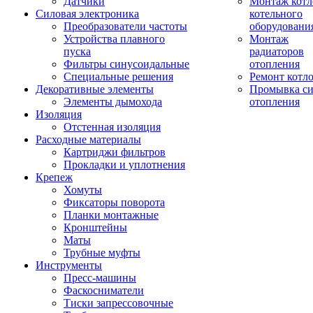
Датчики
Монтаж котл
Силовая электроника
котельного
Преобразователи частоты
оборудовани
Устройства плавного
Монтаж
пуска
радиаторов
Фильтры синусоидальные
отопления
Специальные решения
Ремонт котл
Декоративные элементы
Промывка си
Элементы дымохода
отопления
Изоляция
Отстенная изоляция
Расходные материалы
Картриджи фильтров
Прокладки и уплотнения
Крепеж
Хомуты
Фиксаторы поворота
Планки монтажные
Кронштейны
Маты
Трубные муфты
Инструменты
Пресс-машины
Фаскосниматели
Тиски запрессовочные