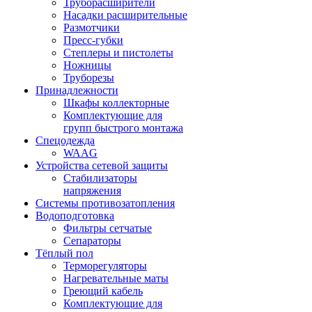
Труборасширители
Насадки расширительные
Размотчики
Пресс-губки
Степлеры и пистолеты
Ножницы
Труборезы
Принадлежности
Шкафы коллекторные
Комплектующие для
групп быстрого монтажа
Спецодежда
WAAG
Устройства сетевой защиты
Стабилизаторы
напряжения
Системы противозатопления
Водоподготовка
Фильтры сетчатые
Сепараторы
Тёплый пол
Терморегуляторы
Нагревательные маты
Греющий кабель
Комплектующие для