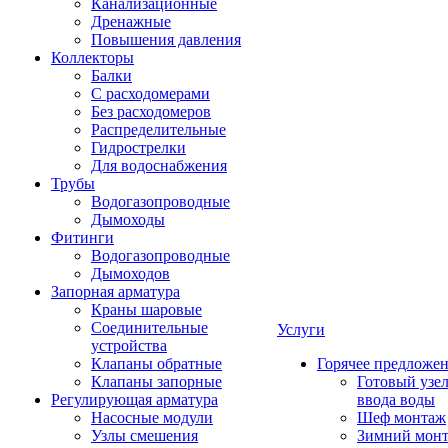
Канализационные
Дренажные
Повышения давления
Коллекторы
Балки
С расходомерами
Без расходомеров
Распределительные
Гидрострелки
Для водоснабжения
Трубы
Водогазопроводные
Дымоходы
Фитинги
Водогазопроводные
Дымоходов
Запорная арматура
Краны шаровые
Соединительные
Услуги
устройства
Клапаны обратные
Горячее предложе
Клапаны запорные
Готовый узе
Регулирующая арматура
ввода воды
Насосные модули
Шеф монтаж
Узлы смешения
Зимний мон