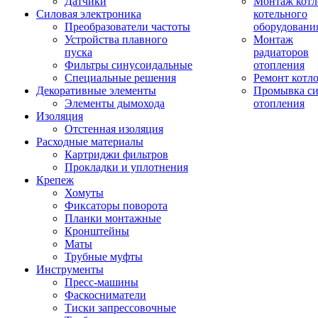
Датчики
Монтаж котл
Силовая электроника
котельного
Преобразователи частоты
оборудовани
Устройства плавного
Монтаж
пуска
радиаторов
Фильтры синусоидальные
отопления
Специальные решения
Ремонт котл
Декоративные элементы
Промывка си
Элементы дымохода
отопления
Изоляция
Отстенная изоляция
Расходные материалы
Картриджи фильтров
Прокладки и уплотнения
Крепеж
Хомуты
Фиксаторы поворота
Планки монтажные
Кронштейны
Маты
Трубные муфты
Инструменты
Пресс-машины
Фаскосниматели
Тиски запрессовочные