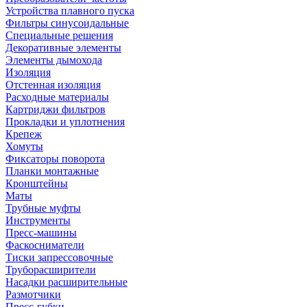
Устройства плавного пуска
Фильтры синусоидальные
Специальные решения
Декоративные элементы
Элементы дымохода
Изоляция
Отстенная изоляция
Расходные материалы
Картриджи фильтров
Прокладки и уплотнения
Крепеж
Хомуты
Фиксаторы поворота
Планки монтажные
Кронштейны
Маты
Трубные муфты
Инструменты
Пресс-машины
Фаскосниматели
Тиски запрессовочные
Труборасширители
Насадки расширительные
Размотчики
Пресс-губки