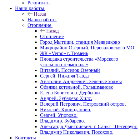
Реквизиты
Наши работы
Назад
Наши работы
Отопление
Назад
Отопление
Город Мытищи, станция Медведково
Микрорайон Озёрный, Переваловского МО
ЖК «Verno» г. Тюмень
Площадка строительства «Морского
угольного терминала»
Виталий. Поселок Озерный
Сергей. Нижняя Тавда
Анатолий Андреевич. Зеленые холмы
Обвязка котельной. Голышманово
Елена Борисовна. Дербыши
Андрей. Зубарево Хилс.
Валерий Петрович. Петровский остров.
Николай. Криводаново.
Сергей. Упорово.
Владимир. Зубарево.
Александр Дмитриевич. г. Санкт –Петербург.
Владимир Николаевич. Посохово.
Контакты