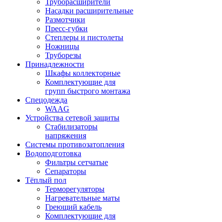
Труборасширители
Насадки расширительные
Размотчики
Пресс-губки
Степлеры и пистолеты
Ножницы
Труборезы
Принадлежности
Шкафы коллекторные
Комплектующие для
групп быстрого монтажа
Спецодежда
WAAG
Устройства сетевой защиты
Стабилизаторы
напряжения
Системы противозатопления
Водоподготовка
Фильтры сетчатые
Сепараторы
Тёплый пол
Терморегуляторы
Нагревательные маты
Греющий кабель
Комплектующие для