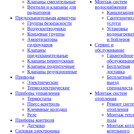
Клапаны смесительные
Монтаж систем
Вентили и клапаны для
водоснабжения
радиаторов
Канализация
Предохранительная арматура
Сантехничес
Группы безопасности
услуги
Воздухоотводчики
Установка
Концевые группы
водонагрева
Амортизаторы
и бойлеров
гидроударов
Сервис и
Клапаны
обслуживание
предохранительные
Гарантийное
Клапаны перепускные
обслуживани
Клапаны подпиточные
Бесплатная
Клапаны редукционные
доставка
Приводы
Бесплатный
Электрические
выезд
Термоэлектрические
специалиста
Приборы управления
Монтаж систем
Термостаты
отопления
Пресс-контроль
Ремонт сист
Клеммные колодки
отопления
Реле
Монтаж тепл
Приборы контроля
пола
Датчики
Монтаж котл
Силовая электроника
котельного