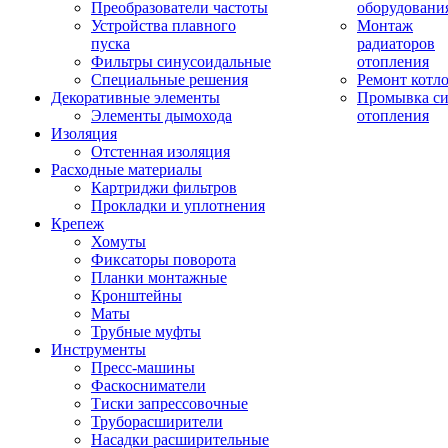
Преобразователи частоты
оборудовани
Устройства плавного
Монтаж
пуска
радиаторов
Фильтры синусоидальные
отопления
Специальные решения
Ремонт котл
Декоративные элементы
Промывка си
Элементы дымохода
отопления
Изоляция
Отстенная изоляция
Расходные материалы
Картриджи фильтров
Прокладки и уплотнения
Крепеж
Хомуты
Фиксаторы поворота
Планки монтажные
Кронштейны
Маты
Трубные муфты
Инструменты
Пресс-машины
Фаскосниматели
Тиски запрессовочные
Труборасширители
Насадки расширительные