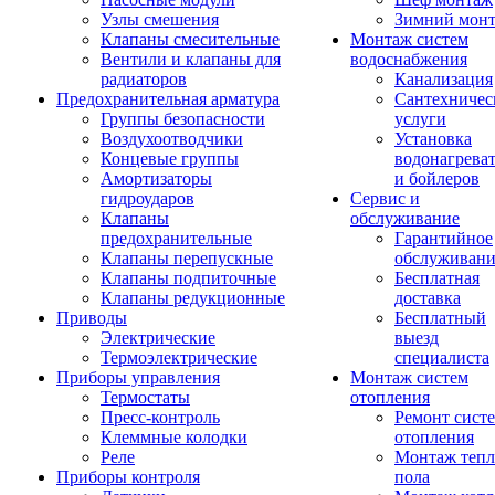
Узлы смешения
Зимний мон
Клапаны смесительные
Монтаж систем
Вентили и клапаны для
водоснабжения
радиаторов
Канализация
Предохранительная арматура
Сантехничес
Группы безопасности
услуги
Воздухоотводчики
Установка
Концевые группы
водонагрева
Амортизаторы
и бойлеров
гидроударов
Сервис и
Клапаны
обслуживание
предохранительные
Гарантийное
Клапаны перепускные
обслуживани
Клапаны подпиточные
Бесплатная
Клапаны редукционные
доставка
Приводы
Бесплатный
Электрические
выезд
Термоэлектрические
специалиста
Приборы управления
Монтаж систем
Термостаты
отопления
Пресс-контроль
Ремонт сист
Клеммные колодки
отопления
Реле
Монтаж тепл
Приборы контроля
пола