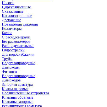
Насосы
Циркуляционные
Скважинные
Канализационные
Дренажные
Повышения давления
Коллекторы
Балки
С расходомерами
Без расходомеров
Распределительные
Гидрострелки
Для водоснабжения
Трубы
Водогазопроводные
Дымоходы
Фитинги
Водогазопроводные
Дымоходов
Запорная арматура
Краны шаровые
Соединительные устройства
Клапаны обратные
Клапаны запорные
Регулирующая арматура