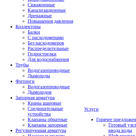
Скважинные
Канализационные
Дренажные
Повышения давления
Коллекторы
Балки
С расходомерами
Без расходомеров
Распределительные
Гидрострелки
Для водоснабжения
Трубы
Водогазопроводные
Дымоходы
Фитинги
Водогазопроводные
Дымоходов
Запорная арматура
Краны шаровые
Соединительные
Услуги
устройства
Клапаны обратные
Горячее предложе
Клапаны запорные
Готовый узе
Регулирующая арматура
ввода воды
Насосные модули
Шеф монтаж