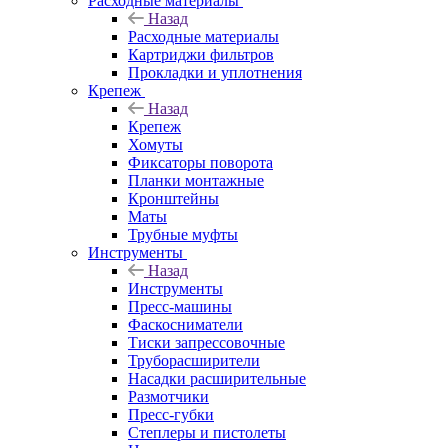
Расходные материалы
Назад
Расходные материалы
Картриджи фильтров
Прокладки и уплотнения
Крепеж
Назад
Крепеж
Хомуты
Фиксаторы поворота
Планки монтажные
Кронштейны
Маты
Трубные муфты
Инструменты
Назад
Инструменты
Пресс-машины
Фаскосниматели
Тиски запрессовочные
Труборасширители
Насадки расширительные
Размотчики
Пресс-губки
Степлеры и пистолеты