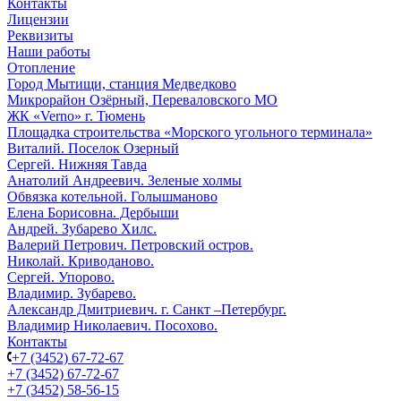
Контакты
Лицензии
Реквизиты
Наши работы
Отопление
Город Мытищи, станция Медведково
Микрорайон Озёрный, Переваловского МО
ЖК «Verno» г. Тюмень
Площадка строительства «Морского угольного терминала»
Виталий. Поселок Озерный
Сергей. Нижняя Тавда
Анатолий Андреевич. Зеленые холмы
Обвязка котельной. Голышманово
Елена Борисовна. Дербыши
Андрей. Зубарево Хилс.
Валерий Петрович. Петровский остров.
Николай. Криводаново.
Сергей. Упорово.
Владимир. Зубарево.
Александр Дмитриевич. г. Санкт –Петербург.
Владимир Николаевич. Посохово.
Контакты
+7 (3452) 67-72-67
+7 (3452) 67-72-67
+7 (3452) 58-56-15