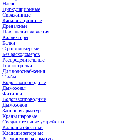
Насосы
Циркуляционные
Скважинные
Канализационные
Дренажные
Повышения давления
Коллекторы
Балки
С расходомерами
Без расходомеров
Распределительные
Гидрострелки
Для водоснабжения
Трубы
Водогазопроводные
Дымоходы
Фитинги
Водогазопроводные
Дымоходов
Запорная арматура
Краны шаровые
Соединительные устройства
Клапаны обратные
Клапаны запорные
Регулирующая арматура