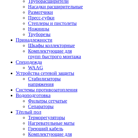
Труборасширители
Насадки расширительные
Размотчики
Пресс-губки
Степлеры и пистолеты
Ножницы
Труборезы
Принадлежности
Шкафы коллекторные
Комплектующие для
групп быстрого монтажа
Спецодежда
WAAG
Устройства сетевой защиты
Стабилизаторы
напряжения
Системы противозатопления
Водоподготовка
Фильтры сетчатые
Сепараторы
Тёплый пол
Терморегуляторы
Нагревательные маты
Греющий кабель
Комплектующие для