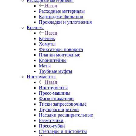
Расходные материалы
Назад
Расходные материалы
Картриджи фильтров
Прокладки и уплотнения
Крепеж
Назад
Крепеж
Хомуты
Фиксаторы поворота
Планки монтажные
Кронштейны
Маты
Трубные муфты
Инструменты
Назад
Инструменты
Пресс-машины
Фаскосниматели
Тиски запрессовочные
Труборасширители
Насадки расширительные
Размотчики
Пресс-губки
Степлеры и пистолеты