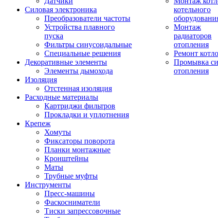
Датчики
Монтаж котл
Силовая электроника
котельного
Преобразователи частоты
оборудовани
Устройства плавного
Монтаж
пуска
радиаторов
Фильтры синусоидальные
отопления
Специальные решения
Ремонт котл
Декоративные элементы
Промывка си
Элементы дымохода
отопления
Изоляция
Отстенная изоляция
Расходные материалы
Картриджи фильтров
Прокладки и уплотнения
Крепеж
Хомуты
Фиксаторы поворота
Планки монтажные
Кронштейны
Маты
Трубные муфты
Инструменты
Пресс-машины
Фаскосниматели
Тиски запрессовочные