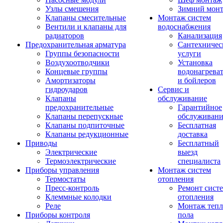
Узлы смешения
Зимний мон
Клапаны смесительные
Монтаж систем
Вентили и клапаны для
водоснабжения
радиаторов
Канализация
Предохранительная арматура
Сантехничес
Группы безопасности
услуги
Воздухоотводчики
Установка
Концевые группы
водонагрева
Амортизаторы
и бойлеров
гидроударов
Сервис и
Клапаны
обслуживание
предохранительные
Гарантийное
Клапаны перепускные
обслуживани
Клапаны подпиточные
Бесплатная
Клапаны редукционные
доставка
Приводы
Бесплатный
Электрические
выезд
Термоэлектрические
специалиста
Приборы управления
Монтаж систем
Термостаты
отопления
Пресс-контроль
Ремонт сист
Клеммные колодки
отопления
Реле
Монтаж тепл
Приборы контроля
пола