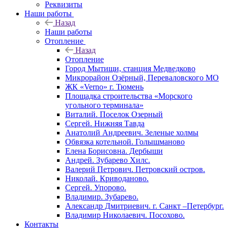
Реквизиты
Наши работы
Назад
Наши работы
Отопление
Назад
Отопление
Город Мытищи, станция Медведково
Микрорайон Озёрный, Переваловского МО
ЖК «Verno» г. Тюмень
Площадка строительства «Морского
угольного терминала»
Виталий. Поселок Озерный
Сергей. Нижняя Тавда
Анатолий Андреевич. Зеленые холмы
Обвязка котельной. Голышманово
Елена Борисовна. Дербыши
Андрей. Зубарево Хилс.
Валерий Петрович. Петровский остров.
Николай. Криводаново.
Сергей. Упорово.
Владимир. Зубарево.
Александр Дмитриевич. г. Санкт –Петербург.
Владимир Николаевич. Посохово.
Контакты