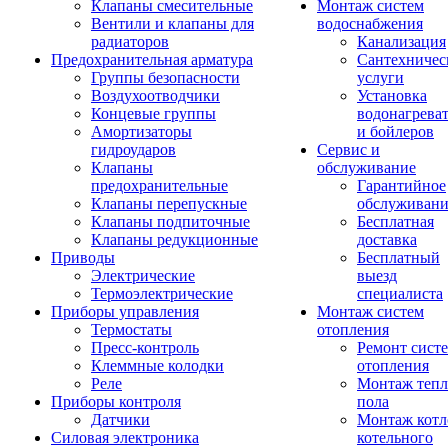
Клапаны смесительные
Монтаж систем
Вентили и клапаны для
водоснабжения
радиаторов
Канализация
Предохранительная арматура
Сантехничес
Группы безопасности
услуги
Воздухоотводчики
Установка
Концевые группы
водонагрева
Амортизаторы
и бойлеров
гидроударов
Сервис и
Клапаны
обслуживание
предохранительные
Гарантийное
Клапаны перепускные
обслуживани
Клапаны подпиточные
Бесплатная
Клапаны редукционные
доставка
Приводы
Бесплатный
Электрические
выезд
Термоэлектрические
специалиста
Приборы управления
Монтаж систем
Термостаты
отопления
Пресс-контроль
Ремонт сист
Клеммные колодки
отопления
Реле
Монтаж тепл
Приборы контроля
пола
Датчики
Монтаж котл
Силовая электроника
котельного