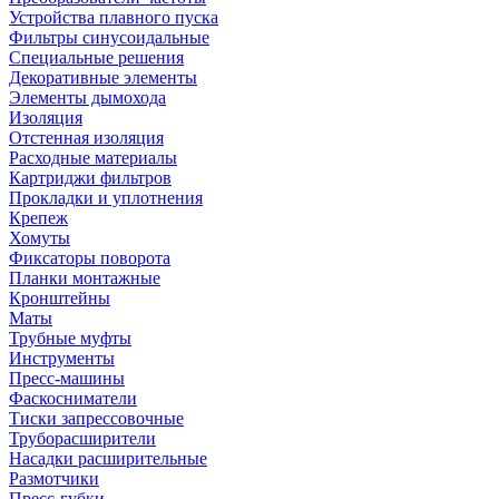
Устройства плавного пуска
Фильтры синусоидальные
Специальные решения
Декоративные элементы
Элементы дымохода
Изоляция
Отстенная изоляция
Расходные материалы
Картриджи фильтров
Прокладки и уплотнения
Крепеж
Хомуты
Фиксаторы поворота
Планки монтажные
Кронштейны
Маты
Трубные муфты
Инструменты
Пресс-машины
Фаскосниматели
Тиски запрессовочные
Труборасширители
Насадки расширительные
Размотчики
Пресс-губки