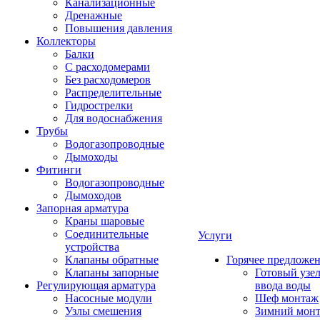
Канализационные
Дренажные
Повышения давления
Коллекторы
Балки
С расходомерами
Без расходомеров
Распределительные
Гидрострелки
Для водоснабжения
Трубы
Водогазопроводные
Дымоходы
Фитинги
Водогазопроводные
Дымоходов
Запорная арматура
Краны шаровые
Соединительные
Услуги
устройства
Клапаны обратные
Горячее предложе
Клапаны запорные
Готовый узе
Регулирующая арматура
ввода воды
Насосные модули
Шеф монтаж
Узлы смешения
Зимний мон