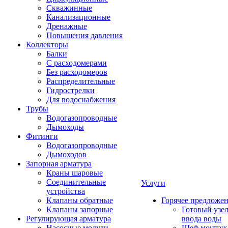
Скважинные
Канализационные
Дренажные
Повышения давления
Коллекторы
Балки
С расходомерами
Без расходомеров
Распределительные
Гидрострелки
Для водоснабжения
Трубы
Водогазопроводные
Дымоходы
Фитинги
Водогазопроводные
Дымоходов
Запорная арматура
Краны шаровые
Соединительные
Услуги
устройства
Клапаны обратные
Горячее предложе
Клапаны запорные
Готовый узе
Регулирующая арматура
ввода воды
Насосные модули
Шеф монтаж