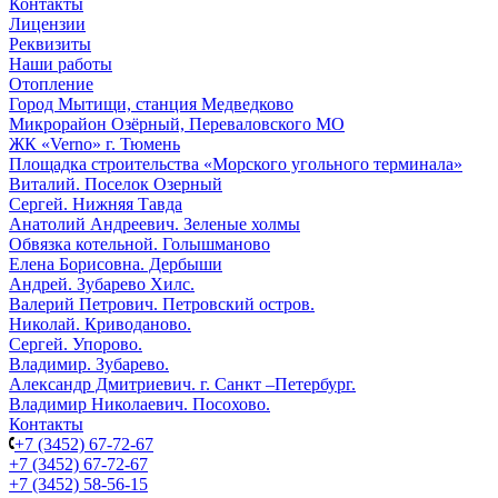
Контакты
Лицензии
Реквизиты
Наши работы
Отопление
Город Мытищи, станция Медведково
Микрорайон Озёрный, Переваловского МО
ЖК «Verno» г. Тюмень
Площадка строительства «Морского угольного терминала»
Виталий. Поселок Озерный
Сергей. Нижняя Тавда
Анатолий Андреевич. Зеленые холмы
Обвязка котельной. Голышманово
Елена Борисовна. Дербыши
Андрей. Зубарево Хилс.
Валерий Петрович. Петровский остров.
Николай. Криводаново.
Сергей. Упорово.
Владимир. Зубарево.
Александр Дмитриевич. г. Санкт –Петербург.
Владимир Николаевич. Посохово.
Контакты
+7 (3452) 67-72-67
+7 (3452) 67-72-67
+7 (3452) 58-56-15