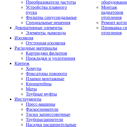
Преобразователи частоты
оборудовани
Устройства плавного
Монтаж
пуска
радиаторов
Фильтры синусоидальные
отопления
Специальные решения
Ремонт котл
Декоративные элементы
Промывка си
Элементы дымохода
отопления
Изоляция
Отстенная изоляция
Расходные материалы
Картриджи фильтров
Прокладки и уплотнения
Крепеж
Хомуты
Фиксаторы поворота
Планки монтажные
Кронштейны
Маты
Трубные муфты
Инструменты
Пресс-машины
Фаскосниматели
Тиски запрессовочные
Труборасширители
Насадки расширительные