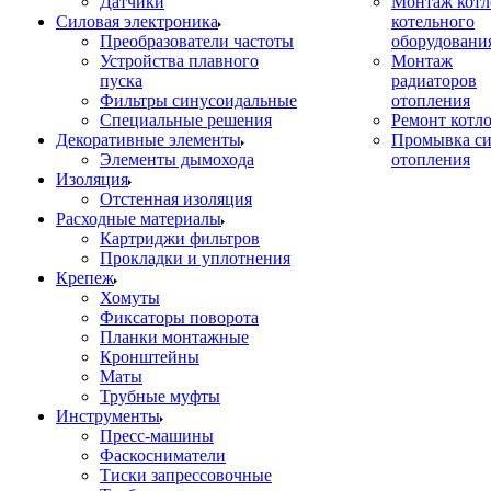
Датчики
Монтаж котл
Силовая электроника
котельного
Преобразователи частоты
оборудовани
Устройства плавного
Монтаж
пуска
радиаторов
Фильтры синусоидальные
отопления
Специальные решения
Ремонт котл
Декоративные элементы
Промывка си
Элементы дымохода
отопления
Изоляция
Отстенная изоляция
Расходные материалы
Картриджи фильтров
Прокладки и уплотнения
Крепеж
Хомуты
Фиксаторы поворота
Планки монтажные
Кронштейны
Маты
Трубные муфты
Инструменты
Пресс-машины
Фаскосниматели
Тиски запрессовочные