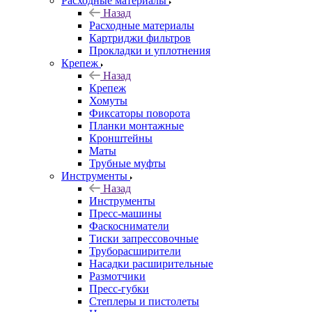
Расходные материалы
Назад
Расходные материалы
Картриджи фильтров
Прокладки и уплотнения
Крепеж
Назад
Крепеж
Хомуты
Фиксаторы поворота
Планки монтажные
Кронштейны
Маты
Трубные муфты
Инструменты
Назад
Инструменты
Пресс-машины
Фаскосниматели
Тиски запрессовочные
Труборасширители
Насадки расширительные
Размотчики
Пресс-губки
Степлеры и пистолеты