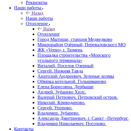
Реквизиты
Наши работы
Назад
Наши работы
Отопление
Назад
Отопление
Город Мытищи, станция Медведково
Микрорайон Озёрный, Переваловского МО
ЖК «Verno» г. Тюмень
Площадка строительства «Морского
угольного терминала»
Виталий. Поселок Озерный
Сергей. Нижняя Тавда
Анатолий Андреевич. Зеленые холмы
Обвязка котельной. Голышманово
Елена Борисовна. Дербыши
Андрей. Зубарево Хилс.
Валерий Петрович. Петровский остров.
Николай. Криводаново.
Сергей. Упорово.
Владимир. Зубарево.
Александр Дмитриевич. г. Санкт –Петербург.
Владимир Николаевич. Посохово.
Контакты