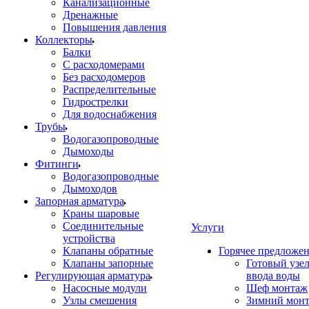
Канализационные
Дренажные
Повышения давления
Коллекторы
Балки
С расходомерами
Без расходомеров
Распределительные
Гидрострелки
Для водоснабжения
Трубы
Водогазопроводные
Дымоходы
Фитинги
Водогазопроводные
Дымоходов
Запорная арматура
Краны шаровые
Соединительные
Услуги
устройства
Клапаны обратные
Горячее предложе
Клапаны запорные
Готовый узе
Регулирующая арматура
ввода воды
Насосные модули
Шеф монтаж
Узлы смешения
Зимний мон