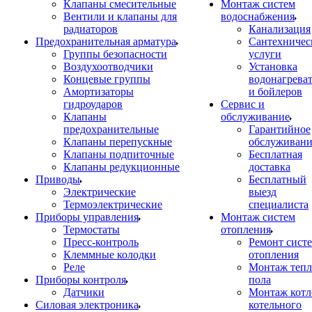
Клапаны смесительные
Монтаж систем
Вентили и клапаны для
водоснабжения
радиаторов
Канализация
Предохранительная арматура
Сантехничес
Группы безопасности
услуги
Воздухоотводчики
Установка
Концевые группы
водонагрева
Амортизаторы
и бойлеров
гидроударов
Сервис и
Клапаны
обслуживание
предохранительные
Гарантийное
Клапаны перепускные
обслуживани
Клапаны подпиточные
Бесплатная
Клапаны редукционные
доставка
Приводы
Бесплатный
Электрические
выезд
Термоэлектрические
специалиста
Приборы управления
Монтаж систем
Термостаты
отопления
Пресс-контроль
Ремонт сист
Клеммные колодки
отопления
Реле
Монтаж тепл
Приборы контроля
пола
Датчики
Монтаж котл
Силовая электроника
котельного