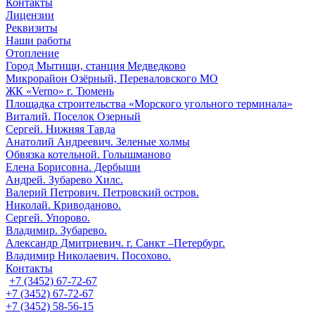
Контакты
Лицензии
Реквизиты
Наши работы
Отопление
Город Мытищи, станция Медведково
Микрорайон Озёрный, Переваловского МО
ЖК «Verno» г. Тюмень
Площадка строительства «Морского угольного терминала»
Виталий. Поселок Озерный
Сергей. Нижняя Тавда
Анатолий Андреевич. Зеленые холмы
Обвязка котельной. Голышманово
Елена Борисовна. Дербыши
Андрей. Зубарево Хилс.
Валерий Петрович. Петровский остров.
Николай. Криводаново.
Сергей. Упорово.
Владимир. Зубарево.
Александр Дмитриевич. г. Санкт –Петербург.
Владимир Николаевич. Посохово.
Контакты
+7 (3452) 67-72-67
+7 (3452) 67-72-67
+7 (3452) 58-56-15