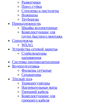
Размотчики
Пресс-губки
Степлеры и пистолеты
Ножницы
Труборезы
Принадлежности
Шкафы коллекторные
Комплектующие для
групп быстрого монтажа
Спецодежда
WAAG
Устройства сетевой защиты
Стабилизаторы
напряжения
Системы противозатопления
Водоподготовка
Фильтры сетчатые
Сепараторы
Тёплый пол
Терморегуляторы
Нагревательные маты
Греющий кабель
Комплектующие для
греющего кабеля