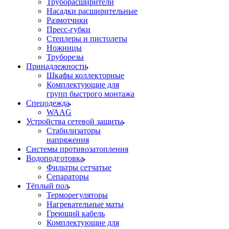
Труборасширители
Насадки расширительные
Размотчики
Пресс-губки
Степлеры и пистолеты
Ножницы
Труборезы
Принадлежности
Шкафы коллекторные
Комплектующие для
групп быстрого монтажа
Спецодежда
WAAG
Устройства сетевой защиты
Стабилизаторы
напряжения
Системы противозатопления
Водоподготовка
Фильтры сетчатые
Сепараторы
Тёплый пол
Терморегуляторы
Нагревательные маты
Греющий кабель
Комплектующие для