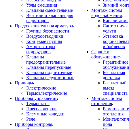
Узлы смешения
Зимний мон
Клапаны смесительные
Монтаж систем
Вентили и клапаны для
водоснабжения
радиаторов
Канализация
Предохранительная арматура
Сантехничес
Группы безопасности
услуги
Воздухоотводчики
Установка
Концевые группы
водонагрева
Амортизаторы
и бойлеров
гидроударов
Сервис и
Клапаны
обслуживание
предохранительные
Гарантийное
Клапаны перепускные
обслуживани
Клапаны подпиточные
Бесплатная
Клапаны редукционные
доставка
Приводы
Бесплатный
Электрические
выезд
Термоэлектрические
специалиста
Приборы управления
Монтаж систем
Термостаты
отопления
Пресс-контроль
Ремонт сист
Клеммные колодки
отопления
Реле
Монтаж тепл
Приборы контроля
пола