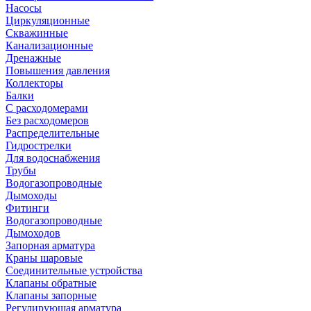
Насосы
Циркуляционные
Скважинные
Канализационные
Дренажные
Повышения давления
Коллекторы
Балки
С расходомерами
Без расходомеров
Распределительные
Гидрострелки
Для водоснабжения
Трубы
Водогазопроводные
Дымоходы
Фитинги
Водогазопроводные
Дымоходов
Запорная арматура
Краны шаровые
Соединительные устройства
Клапаны обратные
Клапаны запорные
Регулирующая арматура