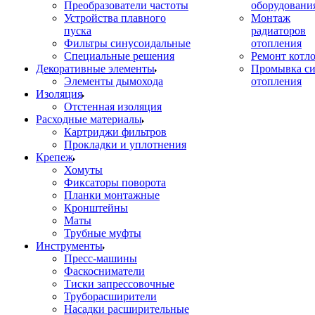
Преобразователи частоты
оборудовани
Устройства плавного
Монтаж
пуска
радиаторов
Фильтры синусоидальные
отопления
Специальные решения
Ремонт котл
Декоративные элементы
Промывка си
Элементы дымохода
отопления
Изоляция
Отстенная изоляция
Расходные материалы
Картриджи фильтров
Прокладки и уплотнения
Крепеж
Хомуты
Фиксаторы поворота
Планки монтажные
Кронштейны
Маты
Трубные муфты
Инструменты
Пресс-машины
Фаскосниматели
Тиски запрессовочные
Труборасширители
Насадки расширительные