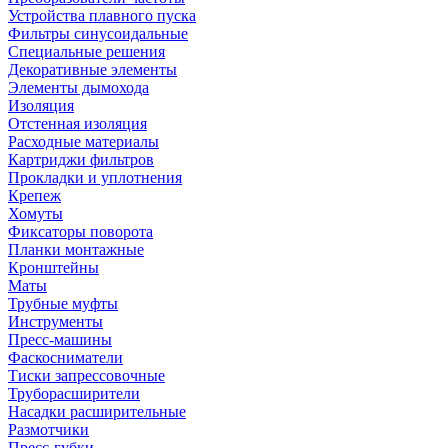
Устройства плавного пуска
Фильтры синусоидальные
Специальные решения
Декоративные элементы
Элементы дымохода
Изоляция
Отстенная изоляция
Расходные материалы
Картриджи фильтров
Прокладки и уплотнения
Крепеж
Хомуты
Фиксаторы поворота
Планки монтажные
Кронштейны
Маты
Трубные муфты
Инструменты
Пресс-машины
Фаскосниматели
Тиски запрессовочные
Труборасширители
Насадки расширительные
Размотчики
Пресс-губки