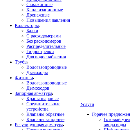
Скважинные
Канализационные
Дренажные
Повышения давления
Коллекторы
Балки
С расходомерами
Без расходомеров
Распределительные
Гидрострелки
Для водоснабжения
Трубы
Водогазопроводные
Дымоходы
Фитинги
Водогазопроводные
Дымоходов
Запорная арматура
Краны шаровые
Соединительные
Услуги
устройства
Клапаны обратные
Горячее предложе
Клапаны запорные
Готовый узе
Регулирующая арматура
ввода воды
Насосные модули
Шеф монтаж