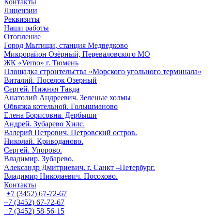
Контакты
Лицензии
Реквизиты
Наши работы
Отопление
Город Мытищи, станция Медведково
Микрорайон Озёрный, Переваловского МО
ЖК «Verno» г. Тюмень
Площадка строительства «Морского угольного терминала»
Виталий. Поселок Озерный
Сергей. Нижняя Тавда
Анатолий Андреевич. Зеленые холмы
Обвязка котельной. Голышманово
Елена Борисовна. Дербыши
Андрей. Зубарево Хилс.
Валерий Петрович. Петровский остров.
Николай. Криводаново.
Сергей. Упорово.
Владимир. Зубарево.
Александр Дмитриевич. г. Санкт –Петербург.
Владимир Николаевич. Посохово.
Контакты
+7 (3452) 67-72-67
+7 (3452) 67-72-67
+7 (3452) 58-56-15