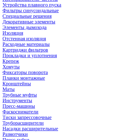
Устройства плавного пуска
Фильтры синусоидальные
Специальные решения
Декоративные элементы
Элементы дымохода
Изоляция
Отстенная изоляция
Расходные материалы
Картриджи фильтров
Прокладки и уплотнения
Крепеж
Хомуты
Фиксаторы поворота
Планки монтажные
Кронштейны
Маты
Трубные муфты
Инструменты
Пресс-машины
Фаскосниматели
Тиски запрессовочные
Труборасширители
Насадки расширительные
Размотчики
Пресс-губки