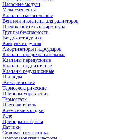
Насосные модули
Узлы смешения
Клапаны смесительные
Вентили и клапаны для радиаторов
Предохранительная арматура
Группы безопасности
Воздухоотводчики
Концевые группы
Амортизаторы гидроударов
Клапаны предохранительные
Клапаны перепускные
Клапаны подпиточные
Клапаны редукционные
Приводы
Электрические
Термоэлектрические
Приборы управления
Термостаты
Пресс-контроль
Клеммные колодки
Реле
Приборы контроля
Датчики
Силовая электроника
Преобразователи частоты