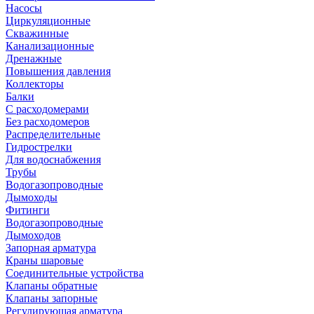
Насосы
Циркуляционные
Скважинные
Канализационные
Дренажные
Повышения давления
Коллекторы
Балки
С расходомерами
Без расходомеров
Распределительные
Гидрострелки
Для водоснабжения
Трубы
Водогазопроводные
Дымоходы
Фитинги
Водогазопроводные
Дымоходов
Запорная арматура
Краны шаровые
Соединительные устройства
Клапаны обратные
Клапаны запорные
Регулирующая арматура