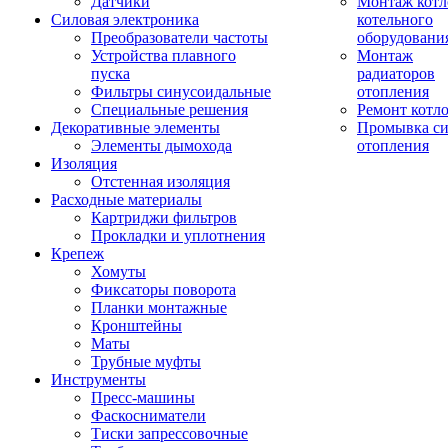
Датчики
Монтаж котл
Силовая электроника
котельного
Преобразователи частоты
оборудовани
Устройства плавного
Монтаж
пуска
радиаторов
Фильтры синусоидальные
отопления
Специальные решения
Ремонт котл
Декоративные элементы
Промывка си
Элементы дымохода
отопления
Изоляция
Отстенная изоляция
Расходные материалы
Картриджи фильтров
Прокладки и уплотнения
Крепеж
Хомуты
Фиксаторы поворота
Планки монтажные
Кронштейны
Маты
Трубные муфты
Инструменты
Пресс-машины
Фаскосниматели
Тиски запрессовочные