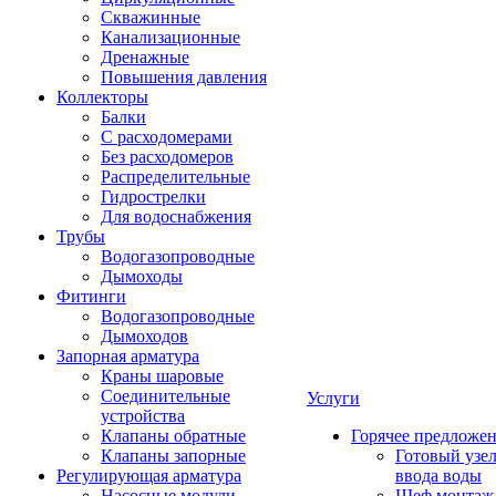
Скважинные
Канализационные
Дренажные
Повышения давления
Коллекторы
Балки
С расходомерами
Без расходомеров
Распределительные
Гидрострелки
Для водоснабжения
Трубы
Водогазопроводные
Дымоходы
Фитинги
Водогазопроводные
Дымоходов
Запорная арматура
Краны шаровые
Соединительные
Услуги
устройства
Клапаны обратные
Горячее предложе
Клапаны запорные
Готовый узе
Регулирующая арматура
ввода воды
Насосные модули
Шеф монтаж