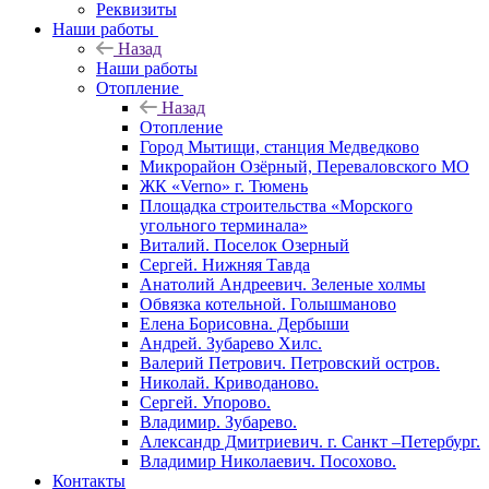
Реквизиты
Наши работы
Назад
Наши работы
Отопление
Назад
Отопление
Город Мытищи, станция Медведково
Микрорайон Озёрный, Переваловского МО
ЖК «Verno» г. Тюмень
Площадка строительства «Морского
угольного терминала»
Виталий. Поселок Озерный
Сергей. Нижняя Тавда
Анатолий Андреевич. Зеленые холмы
Обвязка котельной. Голышманово
Елена Борисовна. Дербыши
Андрей. Зубарево Хилс.
Валерий Петрович. Петровский остров.
Николай. Криводаново.
Сергей. Упорово.
Владимир. Зубарево.
Александр Дмитриевич. г. Санкт –Петербург.
Владимир Николаевич. Посохово.
Контакты