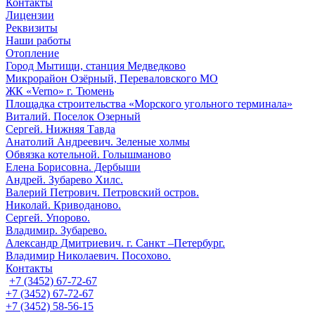
Контакты
Лицензии
Реквизиты
Наши работы
Отопление
Город Мытищи, станция Медведково
Микрорайон Озёрный, Переваловского МО
ЖК «Verno» г. Тюмень
Площадка строительства «Морского угольного терминала»
Виталий. Поселок Озерный
Сергей. Нижняя Тавда
Анатолий Андреевич. Зеленые холмы
Обвязка котельной. Голышманово
Елена Борисовна. Дербыши
Андрей. Зубарево Хилс.
Валерий Петрович. Петровский остров.
Николай. Криводаново.
Сергей. Упорово.
Владимир. Зубарево.
Александр Дмитриевич. г. Санкт –Петербург.
Владимир Николаевич. Посохово.
Контакты
+7 (3452) 67-72-67
+7 (3452) 67-72-67
+7 (3452) 58-56-15