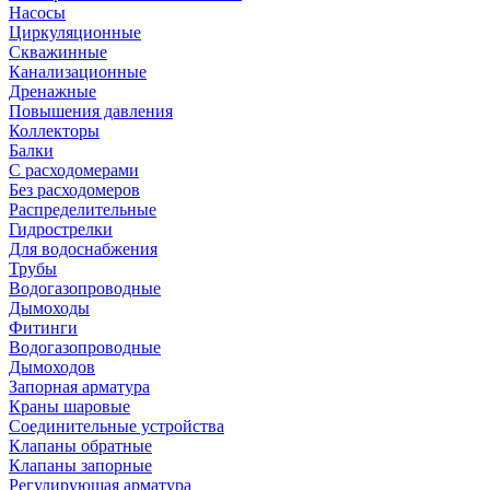
Насосы
Циркуляционные
Скважинные
Канализационные
Дренажные
Повышения давления
Коллекторы
Балки
С расходомерами
Без расходомеров
Распределительные
Гидрострелки
Для водоснабжения
Трубы
Водогазопроводные
Дымоходы
Фитинги
Водогазопроводные
Дымоходов
Запорная арматура
Краны шаровые
Соединительные устройства
Клапаны обратные
Клапаны запорные
Регулирующая арматура