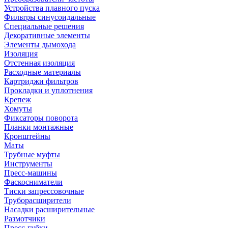
Устройства плавного пуска
Фильтры синусоидальные
Специальные решения
Декоративные элементы
Элементы дымохода
Изоляция
Отстенная изоляция
Расходные материалы
Картриджи фильтров
Прокладки и уплотнения
Крепеж
Хомуты
Фиксаторы поворота
Планки монтажные
Кронштейны
Маты
Трубные муфты
Инструменты
Пресс-машины
Фаскосниматели
Тиски запрессовочные
Труборасширители
Насадки расширительные
Размотчики
Пресс-губки