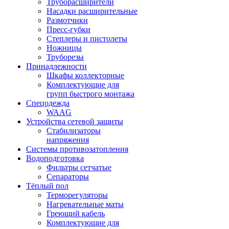
Труборасширители
Насадки расширительные
Размотчики
Пресс-губки
Степлеры и пистолеты
Ножницы
Труборезы
Принадлежности
Шкафы коллекторные
Комплектующие для
групп быстрого монтажа
Спецодежда
WAAG
Устройства сетевой защиты
Стабилизаторы
напряжения
Системы противозатопления
Водоподготовка
Фильтры сетчатые
Сепараторы
Тёплый пол
Терморегуляторы
Нагревательные маты
Греющий кабель
Комплектующие для