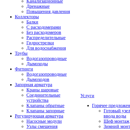
Канализационные
Дренажные
Повышения давления
Коллекторы
Балки
С расходомерами
Без расходомеров
Распределительные
Гидрострелки
Для водоснабжения
Трубы
Водогазопроводные
Дымоходы
Фитинги
Водогазопроводные
Дымоходов
Запорная арматура
Краны шаровые
Соединительные
Услуги
устройства
Клапаны обратные
Горячее предложе
Клапаны запорные
Готовый узе
Регулирующая арматура
ввода воды
Насосные модули
Шеф монтаж
Узлы смешения
Зимний мон