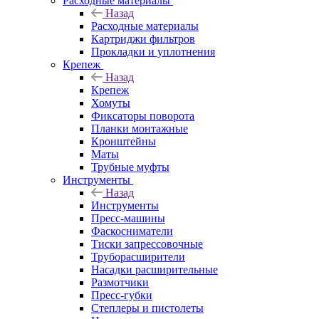
Расходные материалы
Назад
Расходные материалы
Картриджи фильтров
Прокладки и уплотнения
Крепеж
Назад
Крепеж
Хомуты
Фиксаторы поворота
Планки монтажные
Кронштейны
Маты
Трубные муфты
Инструменты
Назад
Инструменты
Пресс-машины
Фаскосниматели
Тиски запрессовочные
Труборасширители
Насадки расширительные
Размотчики
Пресс-губки
Степлеры и пистолеты