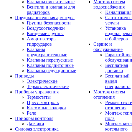
Клапаны смесительные
Монтаж систем
Вентили и клапаны для
водоснабжения
радиаторов
Канализация
Предохранительная арматура
Сантехничес
Группы безопасности
услуги
Воздухоотводчики
Установка
Концевые группы
водонагрева
Амортизаторы
и бойлеров
гидроударов
Сервис и
Клапаны
обслуживание
предохранительные
Гарантийное
Клапаны перепускные
обслуживани
Клапаны подпиточные
Бесплатная
Клапаны редукционные
доставка
Приводы
Бесплатный
Электрические
выезд
Термоэлектрические
специалиста
Приборы управления
Монтаж систем
Термостаты
отопления
Пресс-контроль
Ремонт сист
Клеммные колодки
отопления
Реле
Монтаж тепл
Приборы контроля
пола
Датчики
Монтаж котл
Силовая электроника
котельного