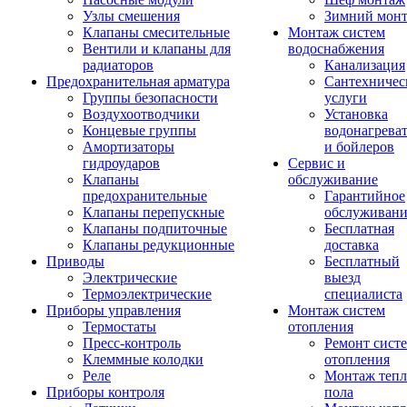
Узлы смешения
Зимний мон
Клапаны смесительные
Монтаж систем
Вентили и клапаны для
водоснабжения
радиаторов
Канализация
Предохранительная арматура
Сантехничес
Группы безопасности
услуги
Воздухоотводчики
Установка
Концевые группы
водонагрева
Амортизаторы
и бойлеров
гидроударов
Сервис и
Клапаны
обслуживание
предохранительные
Гарантийное
Клапаны перепускные
обслуживани
Клапаны подпиточные
Бесплатная
Клапаны редукционные
доставка
Приводы
Бесплатный
Электрические
выезд
Термоэлектрические
специалиста
Приборы управления
Монтаж систем
Термостаты
отопления
Пресс-контроль
Ремонт сист
Клеммные колодки
отопления
Реле
Монтаж тепл
Приборы контроля
пола