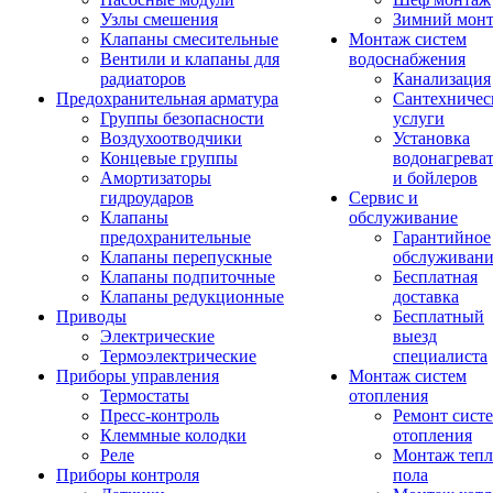
Узлы смешения
Зимний мон
Клапаны смесительные
Монтаж систем
Вентили и клапаны для
водоснабжения
радиаторов
Канализация
Предохранительная арматура
Сантехничес
Группы безопасности
услуги
Воздухоотводчики
Установка
Концевые группы
водонагрева
Амортизаторы
и бойлеров
гидроударов
Сервис и
Клапаны
обслуживание
предохранительные
Гарантийное
Клапаны перепускные
обслуживани
Клапаны подпиточные
Бесплатная
Клапаны редукционные
доставка
Приводы
Бесплатный
Электрические
выезд
Термоэлектрические
специалиста
Приборы управления
Монтаж систем
Термостаты
отопления
Пресс-контроль
Ремонт сист
Клеммные колодки
отопления
Реле
Монтаж тепл
Приборы контроля
пола