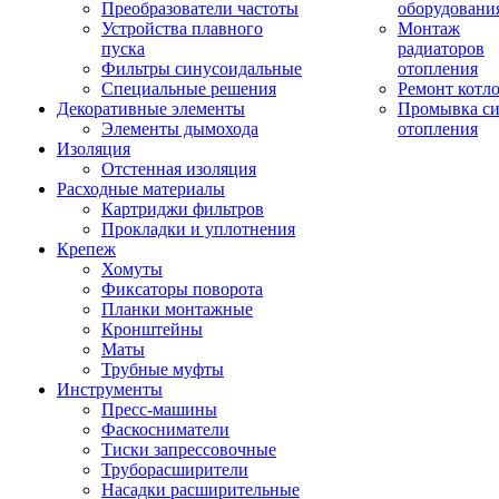
Преобразователи частоты
оборудовани
Устройства плавного
Монтаж
пуска
радиаторов
Фильтры синусоидальные
отопления
Специальные решения
Ремонт котл
Декоративные элементы
Промывка си
Элементы дымохода
отопления
Изоляция
Отстенная изоляция
Расходные материалы
Картриджи фильтров
Прокладки и уплотнения
Крепеж
Хомуты
Фиксаторы поворота
Планки монтажные
Кронштейны
Маты
Трубные муфты
Инструменты
Пресс-машины
Фаскосниматели
Тиски запрессовочные
Труборасширители
Насадки расширительные