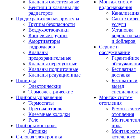
Клапаны смесительные
Монтаж систем
Вентили и клапаны для
водоснабжения
радиаторов
Канализация
Предохранительная арматура
Сантехничес
Группы безопасности
услуги
Воздухоотводчики
Установка
Концевые группы
водонагрева
Амортизаторы
и бойлеров
гидроударов
Сервис и
Клапаны
обслуживание
предохранительные
Гарантийное
Клапаны перепускные
обслуживани
Клапаны подпиточные
Бесплатная
Клапаны редукционные
доставка
Приводы
Бесплатный
Электрические
выезд
Термоэлектрические
специалиста
Приборы управления
Монтаж систем
Термостаты
отопления
Пресс-контроль
Ремонт сист
Клеммные колодки
отопления
Реле
Монтаж тепл
Приборы контроля
пола
Датчики
Монтаж котл
Силовая электроника
котельного