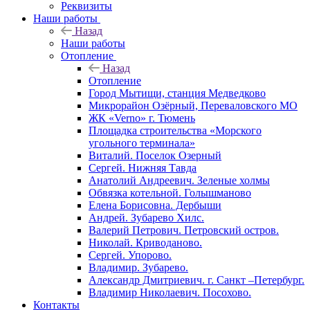
Реквизиты
Наши работы
Назад
Наши работы
Отопление
Назад
Отопление
Город Мытищи, станция Медведково
Микрорайон Озёрный, Переваловского МО
ЖК «Verno» г. Тюмень
Площадка строительства «Морского
угольного терминала»
Виталий. Поселок Озерный
Сергей. Нижняя Тавда
Анатолий Андреевич. Зеленые холмы
Обвязка котельной. Голышманово
Елена Борисовна. Дербыши
Андрей. Зубарево Хилс.
Валерий Петрович. Петровский остров.
Николай. Криводаново.
Сергей. Упорово.
Владимир. Зубарево.
Александр Дмитриевич. г. Санкт –Петербург.
Владимир Николаевич. Посохово.
Контакты