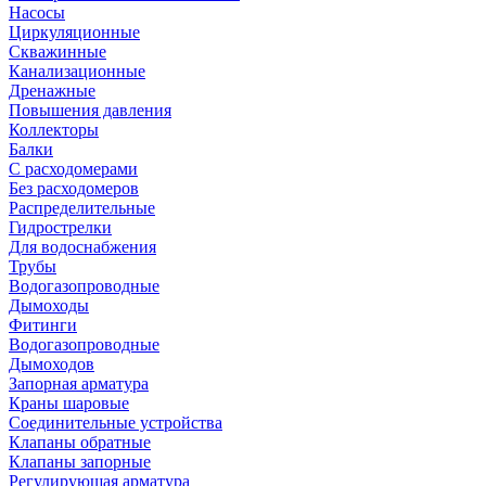
Насосы
Циркуляционные
Скважинные
Канализационные
Дренажные
Повышения давления
Коллекторы
Балки
С расходомерами
Без расходомеров
Распределительные
Гидрострелки
Для водоснабжения
Трубы
Водогазопроводные
Дымоходы
Фитинги
Водогазопроводные
Дымоходов
Запорная арматура
Краны шаровые
Соединительные устройства
Клапаны обратные
Клапаны запорные
Регулирующая арматура