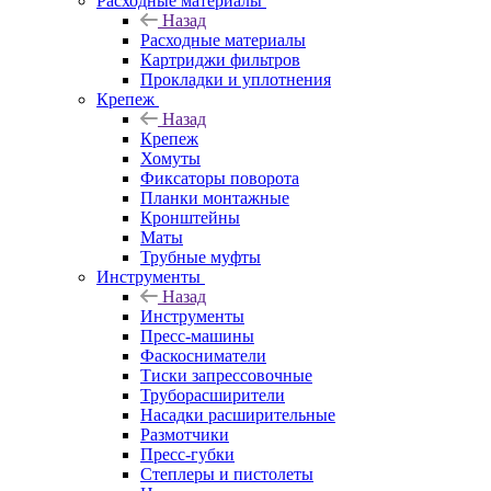
Расходные материалы
Назад
Расходные материалы
Картриджи фильтров
Прокладки и уплотнения
Крепеж
Назад
Крепеж
Хомуты
Фиксаторы поворота
Планки монтажные
Кронштейны
Маты
Трубные муфты
Инструменты
Назад
Инструменты
Пресс-машины
Фаскосниматели
Тиски запрессовочные
Труборасширители
Насадки расширительные
Размотчики
Пресс-губки
Степлеры и пистолеты