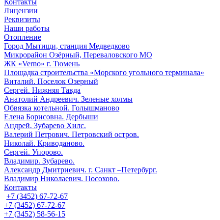
Контакты
Лицензии
Реквизиты
Наши работы
Отопление
Город Мытищи, станция Медведково
Микрорайон Озёрный, Переваловского МО
ЖК «Verno» г. Тюмень
Площадка строительства «Морского угольного терминала»
Виталий. Поселок Озерный
Сергей. Нижняя Тавда
Анатолий Андреевич. Зеленые холмы
Обвязка котельной. Голышманово
Елена Борисовна. Дербыши
Андрей. Зубарево Хилс.
Валерий Петрович. Петровский остров.
Николай. Криводаново.
Сергей. Упорово.
Владимир. Зубарево.
Александр Дмитриевич. г. Санкт –Петербург.
Владимир Николаевич. Посохово.
Контакты
+7 (3452) 67-72-67
+7 (3452) 67-72-67
+7 (3452) 58-56-15