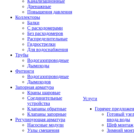
Канализационные
Дренажные
Повышения давления
Коллекторы
Балки
С расходомерами
Без расходомеров
Распределительные
Гидрострелки
Для водоснабжения
Трубы
Водогазопроводные
Дымоходы
Фитинги
Водогазопроводные
Дымоходов
Запорная арматура
Краны шаровые
Соединительные
Услуги
устройства
Клапаны обратные
Горячее предложе
Клапаны запорные
Готовый узе
Регулирующая арматура
ввода воды
Насосные модули
Шеф монтаж
Узлы смешения
Зимний мон