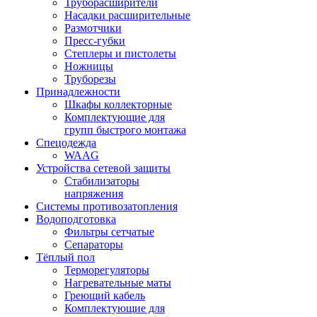
Труборасширители
Насадки расширительные
Размотчики
Пресс-губки
Степлеры и пистолеты
Ножницы
Труборезы
Принадлежности
Шкафы коллекторные
Комплектующие для
групп быстрого монтажа
Спецодежда
WAAG
Устройства сетевой защиты
Стабилизаторы
напряжения
Системы противозатопления
Водоподготовка
Фильтры сетчатые
Сепараторы
Тёплый пол
Терморегуляторы
Нагревательные маты
Греющий кабель
Комплектующие для