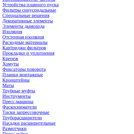
Устройства плавного пуска
Фильтры синусоидальные
Специальные решения
Декоративные элементы
Элементы дымохода
Изоляция
Отстенная изоляция
Расходные материалы
Картриджи фильтров
Прокладки и уплотнения
Крепеж
Хомуты
Фиксаторы поворота
Планки монтажные
Кронштейны
Маты
Трубные муфты
Инструменты
Пресс-машины
Фаскосниматели
Тиски запрессовочные
Труборасширители
Насадки расширительные
Размотчики
Пресс-губки