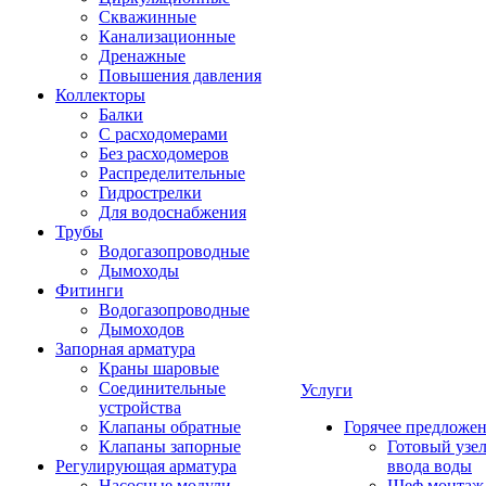
Скважинные
Канализационные
Дренажные
Повышения давления
Коллекторы
Балки
С расходомерами
Без расходомеров
Распределительные
Гидрострелки
Для водоснабжения
Трубы
Водогазопроводные
Дымоходы
Фитинги
Водогазопроводные
Дымоходов
Запорная арматура
Краны шаровые
Соединительные
Услуги
устройства
Клапаны обратные
Горячее предложе
Клапаны запорные
Готовый узе
Регулирующая арматура
ввода воды
Насосные модули
Шеф монтаж