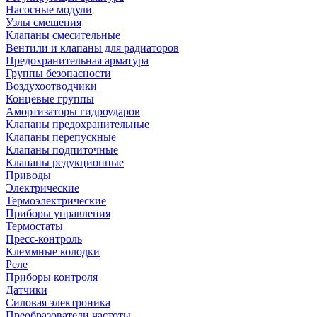
Насосные модули
Узлы смешения
Клапаны смесительные
Вентили и клапаны для радиаторов
Предохранительная арматура
Группы безопасности
Воздухоотводчики
Концевые группы
Амортизаторы гидроударов
Клапаны предохранительные
Клапаны перепускные
Клапаны подпиточные
Клапаны редукционные
Приводы
Электрические
Термоэлектрические
Приборы управления
Термостаты
Пресс-контроль
Клеммные колодки
Реле
Приборы контроля
Датчики
Силовая электроника
Преобразователи частоты