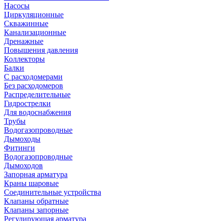
Насосы
Циркуляционные
Скважинные
Канализационные
Дренажные
Повышения давления
Коллекторы
Балки
С расходомерами
Без расходомеров
Распределительные
Гидрострелки
Для водоснабжения
Трубы
Водогазопроводные
Дымоходы
Фитинги
Водогазопроводные
Дымоходов
Запорная арматура
Краны шаровые
Соединительные устройства
Клапаны обратные
Клапаны запорные
Регулирующая арматура