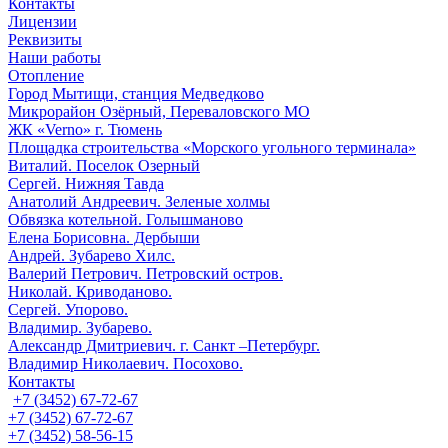
Контакты
Лицензии
Реквизиты
Наши работы
Отопление
Город Мытищи, станция Медведково
Микрорайон Озёрный, Переваловского МО
ЖК «Verno» г. Тюмень
Площадка строительства «Морского угольного терминала»
Виталий. Поселок Озерный
Сергей. Нижняя Тавда
Анатолий Андреевич. Зеленые холмы
Обвязка котельной. Голышманово
Елена Борисовна. Дербыши
Андрей. Зубарево Хилс.
Валерий Петрович. Петровский остров.
Николай. Криводаново.
Сергей. Упорово.
Владимир. Зубарево.
Александр Дмитриевич. г. Санкт –Петербург.
Владимир Николаевич. Посохово.
Контакты
+7 (3452) 67-72-67
+7 (3452) 67-72-67
+7 (3452) 58-56-15