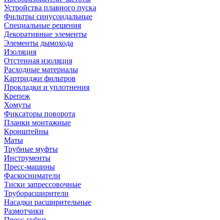
Устройства плавного пуска
Фильтры синусоидальные
Специальные решения
Декоративные элементы
Элементы дымохода
Изоляция
Отстенная изоляция
Расходные материалы
Картриджи фильтров
Прокладки и уплотнения
Крепеж
Хомуты
Фиксаторы поворота
Планки монтажные
Кронштейны
Маты
Трубные муфты
Инструменты
Пресс-машины
Фаскосниматели
Тиски запрессовочные
Труборасширители
Насадки расширительные
Размотчики
Пресс-губки