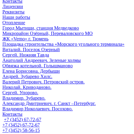
Контакты
Лицензии
Реквизиты
Наши работы
Отопление
Город Мытищи, станция Медведково
Микрорайон Озёрный, Переваловского МО
ЖК «Verno» г. Тюмень
Площадка строительства «Морского угольного терминала»
Виталий. Поселок Озерный
Сергей. Нижняя Тавда
Анатолий Андреевич. Зеленые холмы
Обвязка котельной. Голышманово
Елена Борисовна. Дербыши
Андрей. Зубарево Хилс.
Валерий Петрович. Петровский остров.
Николай. Криводаново.
Сергей. Упорово.
Владимир. Зубарево.
Александр Дмитриевич. г. Санкт –Петербург.
Владимир Николаевич. Посохово.
Контакты
+7 (3452) 67-72-67
+7 (3452) 67-72-67
+7 (3452) 58-56-15