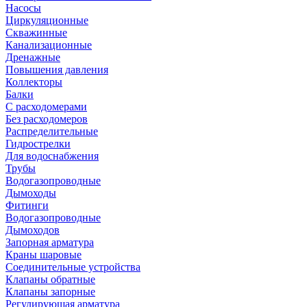
Насосы
Циркуляционные
Скважинные
Канализационные
Дренажные
Повышения давления
Коллекторы
Балки
С расходомерами
Без расходомеров
Распределительные
Гидрострелки
Для водоснабжения
Трубы
Водогазопроводные
Дымоходы
Фитинги
Водогазопроводные
Дымоходов
Запорная арматура
Краны шаровые
Соединительные устройства
Клапаны обратные
Клапаны запорные
Регулирующая арматура