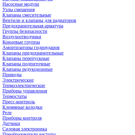
Насосные модули
Узлы смешения
Клапаны смесительные
Вентили и клапаны для радиаторов
Предохранительная арматура
Группы безопасности
Воздухоотводчики
Концевые группы
Амортизаторы гидроударов
Клапаны предохранительные
Клапаны перепускные
Клапаны подпиточные
Клапаны редукционные
Приводы
Электрические
Термоэлектрические
Приборы управления
Термостаты
Пресс-контроль
Клеммные колодки
Реле
Приборы контроля
Датчики
Силовая электроника
Преобразователи частоты