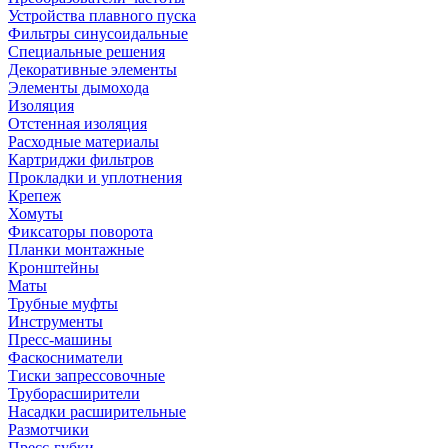
Устройства плавного пуска
Фильтры синусоидальные
Специальные решения
Декоративные элементы
Элементы дымохода
Изоляция
Отстенная изоляция
Расходные материалы
Картриджи фильтров
Прокладки и уплотнения
Крепеж
Хомуты
Фиксаторы поворота
Планки монтажные
Кронштейны
Маты
Трубные муфты
Инструменты
Пресс-машины
Фаскосниматели
Тиски запрессовочные
Труборасширители
Насадки расширительные
Размотчики
Пресс-губки