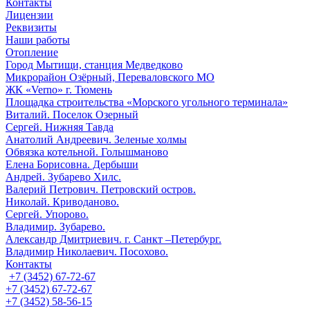
Контакты
Лицензии
Реквизиты
Наши работы
Отопление
Город Мытищи, станция Медведково
Микрорайон Озёрный, Переваловского МО
ЖК «Verno» г. Тюмень
Площадка строительства «Морского угольного терминала»
Виталий. Поселок Озерный
Сергей. Нижняя Тавда
Анатолий Андреевич. Зеленые холмы
Обвязка котельной. Голышманово
Елена Борисовна. Дербыши
Андрей. Зубарево Хилс.
Валерий Петрович. Петровский остров.
Николай. Криводаново.
Сергей. Упорово.
Владимир. Зубарево.
Александр Дмитриевич. г. Санкт –Петербург.
Владимир Николаевич. Посохово.
Контакты
+7 (3452) 67-72-67
+7 (3452) 67-72-67
+7 (3452) 58-56-15