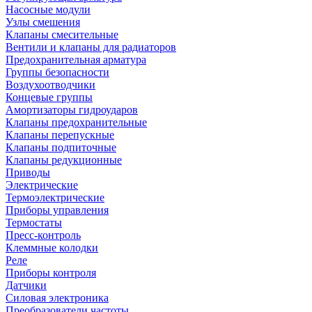
Насосные модули
Узлы смешения
Клапаны смесительные
Вентили и клапаны для радиаторов
Предохранительная арматура
Группы безопасности
Воздухоотводчики
Концевые группы
Амортизаторы гидроударов
Клапаны предохранительные
Клапаны перепускные
Клапаны подпиточные
Клапаны редукционные
Приводы
Электрические
Термоэлектрические
Приборы управления
Термостаты
Пресс-контроль
Клеммные колодки
Реле
Приборы контроля
Датчики
Силовая электроника
Преобразователи частоты