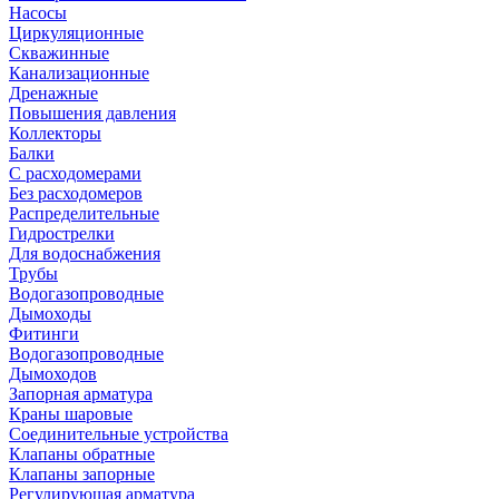
Насосы
Циркуляционные
Скважинные
Канализационные
Дренажные
Повышения давления
Коллекторы
Балки
С расходомерами
Без расходомеров
Распределительные
Гидрострелки
Для водоснабжения
Трубы
Водогазопроводные
Дымоходы
Фитинги
Водогазопроводные
Дымоходов
Запорная арматура
Краны шаровые
Соединительные устройства
Клапаны обратные
Клапаны запорные
Регулирующая арматура