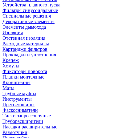
Устройства плавного пуска
Фильтры синусоидальные
Специальные решения
Декоративные элементы
Элементы дымохода
Изоляция
Отстенная изоляция
Расходные материалы
Картриджи фильтров
Прокладки и уплотнения
Крепеж
Хомуты
Фиксаторы поворота
Планки монтажные
Кронштейны
Маты
Трубные муфты
Инструменты
Пресс-машины
Фаскосниматели
Тиски запрессовочные
Труборасширители
Насадки расширительные
Размотчики
Пресс-губки