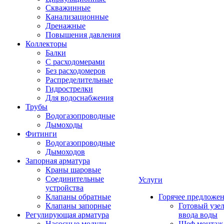
Скважинные
Канализационные
Дренажные
Повышения давления
Коллекторы
Балки
С расходомерами
Без расходомеров
Распределительные
Гидрострелки
Для водоснабжения
Трубы
Водогазопроводные
Дымоходы
Фитинги
Водогазопроводные
Дымоходов
Запорная арматура
Краны шаровые
Соединительные
Услуги
устройства
Клапаны обратные
Горячее предложе
Клапаны запорные
Готовый узе
Регулирующая арматура
ввода воды
Насосные модули
Шеф монтаж