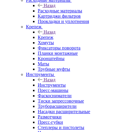
Расходные материалы
Назад
Расходные материалы
Картриджи фильтров
Прокладки и уплотнения
Крепеж
Назад
Крепеж
Хомуты
Фиксаторы поворота
Планки монтажные
Кронштейны
Маты
Трубные муфты
Инструменты
Назад
Инструменты
Пресс-машины
Фаскосниматели
Тиски запрессовочные
Труборасширители
Насадки расширительные
Размотчики
Пресс-губки
Степлеры и пистолеты