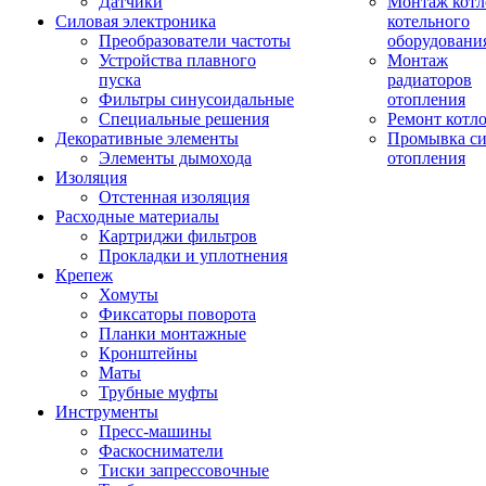
Датчики
Монтаж котл
Силовая электроника
котельного
Преобразователи частоты
оборудовани
Устройства плавного
Монтаж
пуска
радиаторов
Фильтры синусоидальные
отопления
Специальные решения
Ремонт котл
Декоративные элементы
Промывка си
Элементы дымохода
отопления
Изоляция
Отстенная изоляция
Расходные материалы
Картриджи фильтров
Прокладки и уплотнения
Крепеж
Хомуты
Фиксаторы поворота
Планки монтажные
Кронштейны
Маты
Трубные муфты
Инструменты
Пресс-машины
Фаскосниматели
Тиски запрессовочные