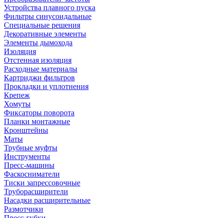
Устройства плавного пуска
Фильтры синусоидальные
Специальные решения
Декоративные элементы
Элементы дымохода
Изоляция
Отстенная изоляция
Расходные материалы
Картриджи фильтров
Прокладки и уплотнения
Крепеж
Хомуты
Фиксаторы поворота
Планки монтажные
Кронштейны
Маты
Трубные муфты
Инструменты
Пресс-машины
Фаскосниматели
Тиски запрессовочные
Труборасширители
Насадки расширительные
Размотчики
Пресс-губки