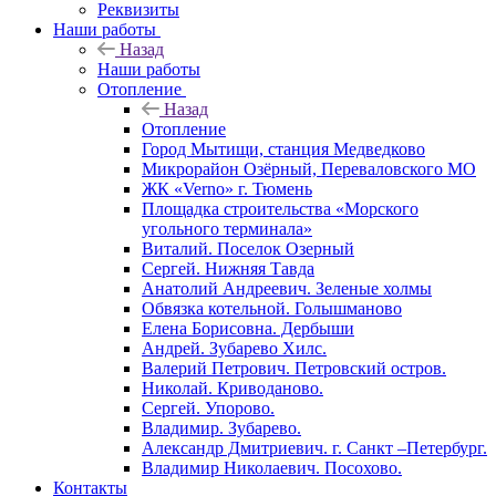
Реквизиты
Наши работы
Назад
Наши работы
Отопление
Назад
Отопление
Город Мытищи, станция Медведково
Микрорайон Озёрный, Переваловского МО
ЖК «Verno» г. Тюмень
Площадка строительства «Морского
угольного терминала»
Виталий. Поселок Озерный
Сергей. Нижняя Тавда
Анатолий Андреевич. Зеленые холмы
Обвязка котельной. Голышманово
Елена Борисовна. Дербыши
Андрей. Зубарево Хилс.
Валерий Петрович. Петровский остров.
Николай. Криводаново.
Сергей. Упорово.
Владимир. Зубарево.
Александр Дмитриевич. г. Санкт –Петербург.
Владимир Николаевич. Посохово.
Контакты