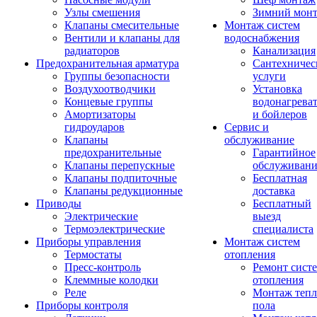
Узлы смешения
Зимний мон
Клапаны смесительные
Монтаж систем
Вентили и клапаны для
водоснабжения
радиаторов
Канализация
Предохранительная арматура
Сантехничес
Группы безопасности
услуги
Воздухоотводчики
Установка
Концевые группы
водонагрева
Амортизаторы
и бойлеров
гидроударов
Сервис и
Клапаны
обслуживание
предохранительные
Гарантийное
Клапаны перепускные
обслуживани
Клапаны подпиточные
Бесплатная
Клапаны редукционные
доставка
Приводы
Бесплатный
Электрические
выезд
Термоэлектрические
специалиста
Приборы управления
Монтаж систем
Термостаты
отопления
Пресс-контроль
Ремонт сист
Клеммные колодки
отопления
Реле
Монтаж тепл
Приборы контроля
пола