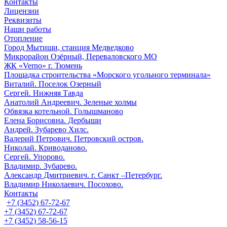
Контакты
Лицензии
Реквизиты
Наши работы
Отопление
Город Мытищи, станция Медведково
Микрорайон Озёрный, Переваловского МО
ЖК «Verno» г. Тюмень
Площадка строительства «Морского угольного терминала»
Виталий. Поселок Озерный
Сергей. Нижняя Тавда
Анатолий Андреевич. Зеленые холмы
Обвязка котельной. Голышманово
Елена Борисовна. Дербыши
Андрей. Зубарево Хилс.
Валерий Петрович. Петровский остров.
Николай. Криводаново.
Сергей. Упорово.
Владимир. Зубарево.
Александр Дмитриевич. г. Санкт –Петербург.
Владимир Николаевич. Посохово.
Контакты
+7 (3452) 67-72-67
+7 (3452) 67-72-67
+7 (3452) 58-56-15