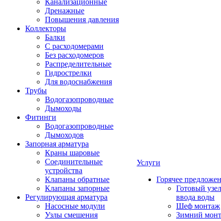
Канализационные
Дренажные
Повышения давления
Коллекторы
Балки
С расходомерами
Без расходомеров
Распределительные
Гидрострелки
Для водоснабжения
Трубы
Водогазопроводные
Дымоходы
Фитинги
Водогазопроводные
Дымоходов
Запорная арматура
Краны шаровые
Соединительные
Услуги
устройства
Клапаны обратные
Горячее предложе
Клапаны запорные
Готовый узе
Регулирующая арматура
ввода воды
Насосные модули
Шеф монтаж
Узлы смешения
Зимний мон