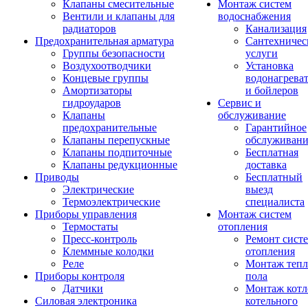
Клапаны смесительные
Монтаж систем
Вентили и клапаны для
водоснабжения
радиаторов
Канализация
Предохранительная арматура
Сантехничес
Группы безопасности
услуги
Воздухоотводчики
Установка
Концевые группы
водонагрева
Амортизаторы
и бойлеров
гидроударов
Сервис и
Клапаны
обслуживание
предохранительные
Гарантийное
Клапаны перепускные
обслуживани
Клапаны подпиточные
Бесплатная
Клапаны редукционные
доставка
Приводы
Бесплатный
Электрические
выезд
Термоэлектрические
специалиста
Приборы управления
Монтаж систем
Термостаты
отопления
Пресс-контроль
Ремонт сист
Клеммные колодки
отопления
Реле
Монтаж тепл
Приборы контроля
пола
Датчики
Монтаж котл
Силовая электроника
котельного