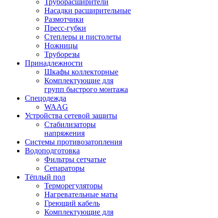
Труборасширители
Насадки расширительные
Размотчики
Пресс-губки
Степлеры и пистолеты
Ножницы
Труборезы
Принадлежности
Шкафы коллекторные
Комплектующие для
групп быстрого монтажа
Спецодежда
WAAG
Устройства сетевой защиты
Стабилизаторы
напряжения
Системы противозатопления
Водоподготовка
Фильтры сетчатые
Сепараторы
Тёплый пол
Терморегуляторы
Нагревательные маты
Греющий кабель
Комплектующие для