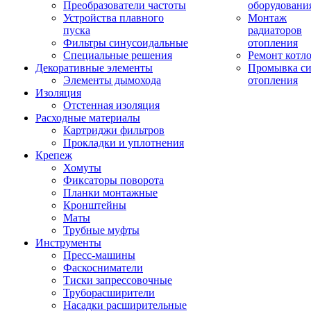
Преобразователи частоты
оборудовани
Устройства плавного
Монтаж
пуска
радиаторов
Фильтры синусоидальные
отопления
Специальные решения
Ремонт котл
Декоративные элементы
Промывка си
Элементы дымохода
отопления
Изоляция
Отстенная изоляция
Расходные материалы
Картриджи фильтров
Прокладки и уплотнения
Крепеж
Хомуты
Фиксаторы поворота
Планки монтажные
Кронштейны
Маты
Трубные муфты
Инструменты
Пресс-машины
Фаскосниматели
Тиски запрессовочные
Труборасширители
Насадки расширительные