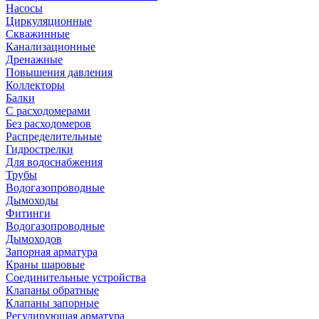
Насосы
Циркуляционные
Скважинные
Канализационные
Дренажные
Повышения давления
Коллекторы
Балки
С расходомерами
Без расходомеров
Распределительные
Гидрострелки
Для водоснабжения
Трубы
Водогазопроводные
Дымоходы
Фитинги
Водогазопроводные
Дымоходов
Запорная арматура
Краны шаровые
Соединительные устройства
Клапаны обратные
Клапаны запорные
Регулирующая арматура