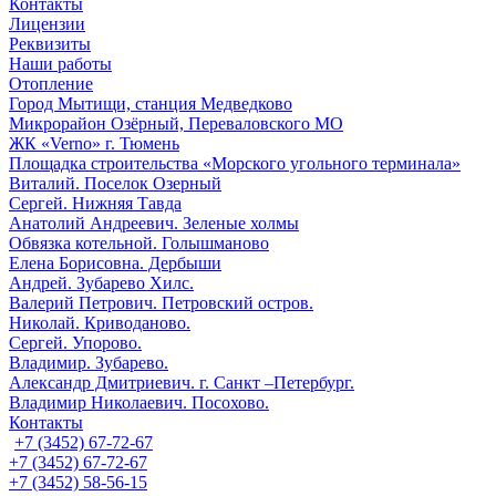
Контакты
Лицензии
Реквизиты
Наши работы
Отопление
Город Мытищи, станция Медведково
Микрорайон Озёрный, Переваловского МО
ЖК «Verno» г. Тюмень
Площадка строительства «Морского угольного терминала»
Виталий. Поселок Озерный
Сергей. Нижняя Тавда
Анатолий Андреевич. Зеленые холмы
Обвязка котельной. Голышманово
Елена Борисовна. Дербыши
Андрей. Зубарево Хилс.
Валерий Петрович. Петровский остров.
Николай. Криводаново.
Сергей. Упорово.
Владимир. Зубарево.
Александр Дмитриевич. г. Санкт –Петербург.
Владимир Николаевич. Посохово.
Контакты
+7 (3452) 67-72-67
+7 (3452) 67-72-67
+7 (3452) 58-56-15