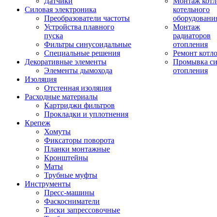
Датчики
Монтаж котл
Силовая электроника
котельного
Преобразователи частоты
оборудовани
Устройства плавного
Монтаж
пуска
радиаторов
Фильтры синусоидальные
отопления
Специальные решения
Ремонт котл
Декоративные элементы
Промывка си
Элементы дымохода
отопления
Изоляция
Отстенная изоляция
Расходные материалы
Картриджи фильтров
Прокладки и уплотнения
Крепеж
Хомуты
Фиксаторы поворота
Планки монтажные
Кронштейны
Маты
Трубные муфты
Инструменты
Пресс-машины
Фаскосниматели
Тиски запрессовочные