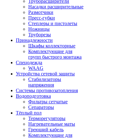
Труборасширители
Насадки расширительные
Размотчики
Пресс-губки
Степлеры и пистолеты
Ножницы
Труборезы
Принадлежности
Шкафы коллекторные
Комплектующие для
групп быстрого монтажа
Спецодежда
WAAG
Устройства сетевой защиты
Стабилизаторы
напряжения
Системы противозатопления
Водоподготовка
Фильтры сетчатые
Сепараторы
Тёплый пол
Терморегуляторы
Нагревательные маты
Греющий кабель
Комплектующие для