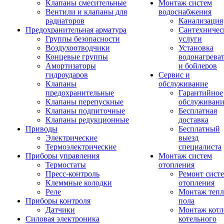
Клапаны смесительные
Монтаж систем
Вентили и клапаны для
водоснабжения
радиаторов
Канализация
Предохранительная арматура
Сантехничес
Группы безопасности
услуги
Воздухоотводчики
Установка
Концевые группы
водонагрева
Амортизаторы
и бойлеров
гидроударов
Сервис и
Клапаны
обслуживание
предохранительные
Гарантийное
Клапаны перепускные
обслуживани
Клапаны подпиточные
Бесплатная
Клапаны редукционные
доставка
Приводы
Бесплатный
Электрические
выезд
Термоэлектрические
специалиста
Приборы управления
Монтаж систем
Термостаты
отопления
Пресс-контроль
Ремонт сист
Клеммные колодки
отопления
Реле
Монтаж тепл
Приборы контроля
пола
Датчики
Монтаж котл
Силовая электроника
котельного