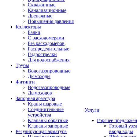
Скважинные
Канализационные
Дренажные
Повышения давления
Коллекторы
Балки
С расходомерами
Без расходомеров
Распределительные
Гидрострелки
Для водоснабжения
Трубы
Водогазопроводные
Дымоходы
Фитинги
Водогазопроводные
Дымоходов
Запорная арматура
Краны шаровые
Соединительные
Услуги
устройства
Клапаны обратные
Горячее предложе
Клапаны запорные
Готовый узе
Регулирующая арматура
ввода воды
Насосные модули
Шеф монтаж