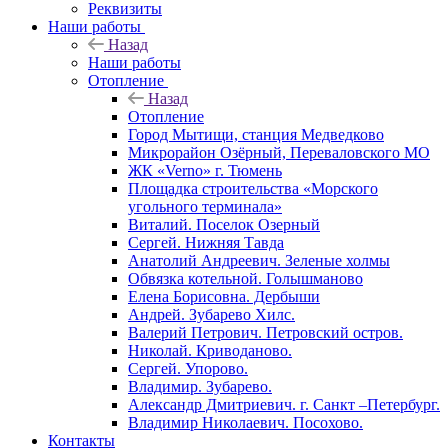
Реквизиты
Наши работы
Назад
Наши работы
Отопление
Назад
Отопление
Город Мытищи, станция Медведково
Микрорайон Озёрный, Переваловского МО
ЖК «Verno» г. Тюмень
Площадка строительства «Морского
угольного терминала»
Виталий. Поселок Озерный
Сергей. Нижняя Тавда
Анатолий Андреевич. Зеленые холмы
Обвязка котельной. Голышманово
Елена Борисовна. Дербыши
Андрей. Зубарево Хилс.
Валерий Петрович. Петровский остров.
Николай. Криводаново.
Сергей. Упорово.
Владимир. Зубарево.
Александр Дмитриевич. г. Санкт –Петербург.
Владимир Николаевич. Посохово.
Контакты