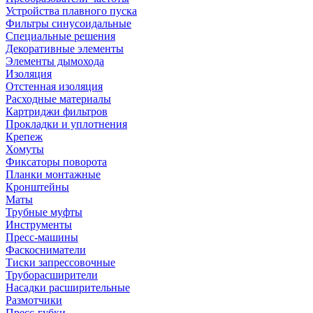
Устройства плавного пуска
Фильтры синусоидальные
Специальные решения
Декоративные элементы
Элементы дымохода
Изоляция
Отстенная изоляция
Расходные материалы
Картриджи фильтров
Прокладки и уплотнения
Крепеж
Хомуты
Фиксаторы поворота
Планки монтажные
Кронштейны
Маты
Трубные муфты
Инструменты
Пресс-машины
Фаскосниматели
Тиски запрессовочные
Труборасширители
Насадки расширительные
Размотчики
Пресс-губки