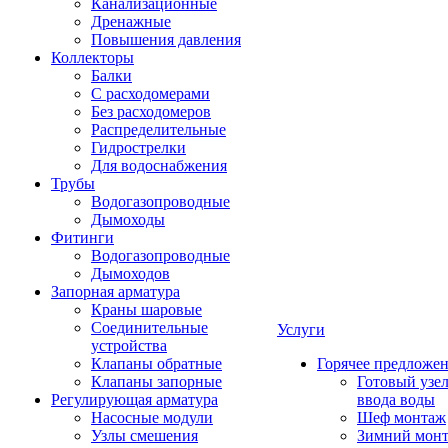
Канализационные
Дренажные
Повышения давления
Коллекторы
Балки
С расходомерами
Без расходомеров
Распределительные
Гидрострелки
Для водоснабжения
Трубы
Водогазопроводные
Дымоходы
Фитинги
Водогазопроводные
Дымоходов
Запорная арматура
Краны шаровые
Соединительные
Услуги
устройства
Клапаны обратные
Горячее предложе
Клапаны запорные
Готовый узе
Регулирующая арматура
ввода воды
Насосные модули
Шеф монтаж
Узлы смешения
Зимний мон