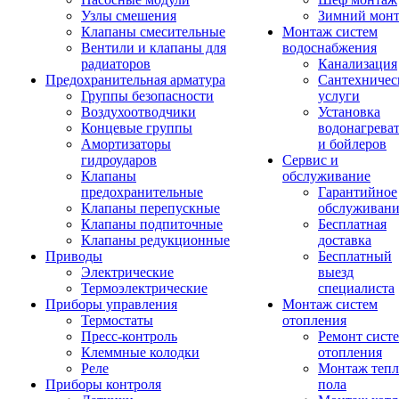
Узлы смешения
Зимний мон
Клапаны смесительные
Монтаж систем
Вентили и клапаны для
водоснабжения
радиаторов
Канализация
Предохранительная арматура
Сантехничес
Группы безопасности
услуги
Воздухоотводчики
Установка
Концевые группы
водонагрева
Амортизаторы
и бойлеров
гидроударов
Сервис и
Клапаны
обслуживание
предохранительные
Гарантийное
Клапаны перепускные
обслуживани
Клапаны подпиточные
Бесплатная
Клапаны редукционные
доставка
Приводы
Бесплатный
Электрические
выезд
Термоэлектрические
специалиста
Приборы управления
Монтаж систем
Термостаты
отопления
Пресс-контроль
Ремонт сист
Клеммные колодки
отопления
Реле
Монтаж тепл
Приборы контроля
пола