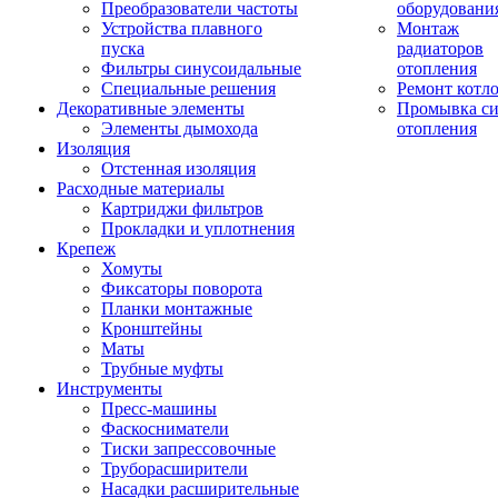
Преобразователи частоты
оборудовани
Устройства плавного
Монтаж
пуска
радиаторов
Фильтры синусоидальные
отопления
Специальные решения
Ремонт котл
Декоративные элементы
Промывка си
Элементы дымохода
отопления
Изоляция
Отстенная изоляция
Расходные материалы
Картриджи фильтров
Прокладки и уплотнения
Крепеж
Хомуты
Фиксаторы поворота
Планки монтажные
Кронштейны
Маты
Трубные муфты
Инструменты
Пресс-машины
Фаскосниматели
Тиски запрессовочные
Труборасширители
Насадки расширительные