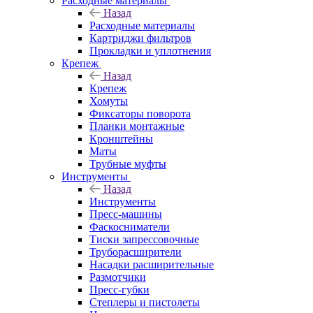
Расходные материалы
Назад
Расходные материалы
Картриджи фильтров
Прокладки и уплотнения
Крепеж
Назад
Крепеж
Хомуты
Фиксаторы поворота
Планки монтажные
Кронштейны
Маты
Трубные муфты
Инструменты
Назад
Инструменты
Пресс-машины
Фаскосниматели
Тиски запрессовочные
Труборасширители
Насадки расширительные
Размотчики
Пресс-губки
Степлеры и пистолеты