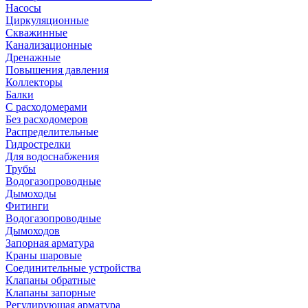
Насосы
Циркуляционные
Скважинные
Канализационные
Дренажные
Повышения давления
Коллекторы
Балки
С расходомерами
Без расходомеров
Распределительные
Гидрострелки
Для водоснабжения
Трубы
Водогазопроводные
Дымоходы
Фитинги
Водогазопроводные
Дымоходов
Запорная арматура
Краны шаровые
Соединительные устройства
Клапаны обратные
Клапаны запорные
Регулирующая арматура