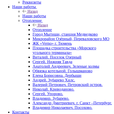
Реквизиты
Наши работы
Назад
Наши работы
Отопление
Назад
Отопление
Город Мытищи, станция Медведково
Микрорайон Озёрный, Переваловского МО
ЖК «Verno» г. Тюмень
Площадка строительства «Морского
угольного терминала»
Виталий. Поселок Озерный
Сергей. Нижняя Тавда
Анатолий Андреевич. Зеленые холмы
Обвязка котельной. Голышманово
Елена Борисовна. Дербыши
Андрей. Зубарево Хилс.
Валерий Петрович. Петровский остров.
Николай. Криводаново.
Сергей. Упорово.
Владимир. Зубарево.
Александр Дмитриевич. г. Санкт –Петербург.
Владимир Николаевич. Посохово.
Контакты