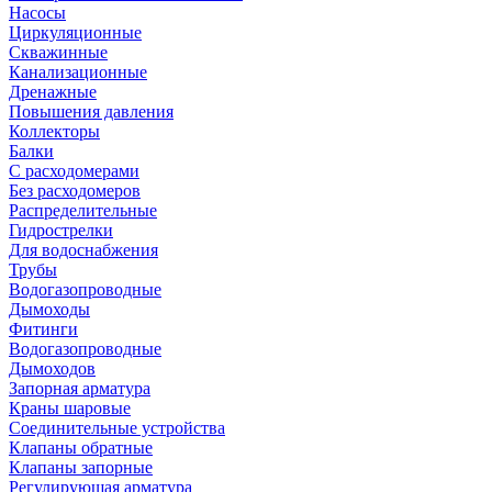
Насосы
Циркуляционные
Скважинные
Канализационные
Дренажные
Повышения давления
Коллекторы
Балки
С расходомерами
Без расходомеров
Распределительные
Гидрострелки
Для водоснабжения
Трубы
Водогазопроводные
Дымоходы
Фитинги
Водогазопроводные
Дымоходов
Запорная арматура
Краны шаровые
Соединительные устройства
Клапаны обратные
Клапаны запорные
Регулирующая арматура