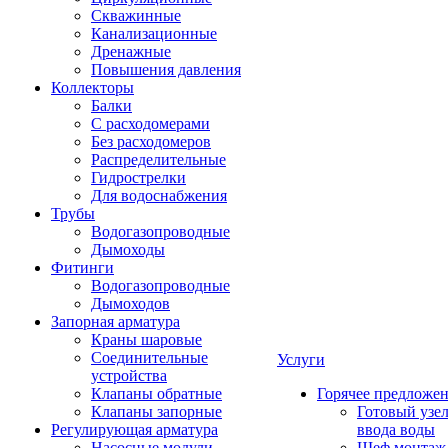
Скважинные
Канализационные
Дренажные
Повышения давления
Коллекторы
Балки
С расходомерами
Без расходомеров
Распределительные
Гидрострелки
Для водоснабжения
Трубы
Водогазопроводные
Дымоходы
Фитинги
Водогазопроводные
Дымоходов
Запорная арматура
Краны шаровые
Соединительные
Услуги
устройства
Клапаны обратные
Горячее предложе
Клапаны запорные
Готовый узе
Регулирующая арматура
ввода воды
Насосные модули
Шеф монтаж