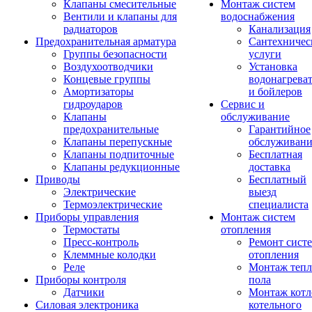
Клапаны смесительные
Монтаж систем
Вентили и клапаны для
водоснабжения
радиаторов
Канализация
Предохранительная арматура
Сантехничес
Группы безопасности
услуги
Воздухоотводчики
Установка
Концевые группы
водонагрева
Амортизаторы
и бойлеров
гидроударов
Сервис и
Клапаны
обслуживание
предохранительные
Гарантийное
Клапаны перепускные
обслуживани
Клапаны подпиточные
Бесплатная
Клапаны редукционные
доставка
Приводы
Бесплатный
Электрические
выезд
Термоэлектрические
специалиста
Приборы управления
Монтаж систем
Термостаты
отопления
Пресс-контроль
Ремонт сист
Клеммные колодки
отопления
Реле
Монтаж тепл
Приборы контроля
пола
Датчики
Монтаж котл
Силовая электроника
котельного