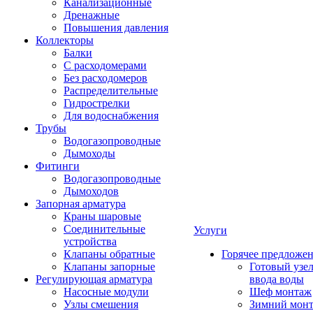
Канализационные
Дренажные
Повышения давления
Коллекторы
Балки
С расходомерами
Без расходомеров
Распределительные
Гидрострелки
Для водоснабжения
Трубы
Водогазопроводные
Дымоходы
Фитинги
Водогазопроводные
Дымоходов
Запорная арматура
Краны шаровые
Соединительные
Услуги
устройства
Клапаны обратные
Горячее предложе
Клапаны запорные
Готовый узе
Регулирующая арматура
ввода воды
Насосные модули
Шеф монтаж
Узлы смешения
Зимний мон