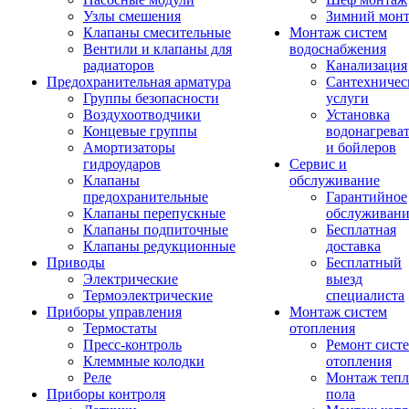
Узлы смешения
Зимний мон
Клапаны смесительные
Монтаж систем
Вентили и клапаны для
водоснабжения
радиаторов
Канализация
Предохранительная арматура
Сантехничес
Группы безопасности
услуги
Воздухоотводчики
Установка
Концевые группы
водонагрева
Амортизаторы
и бойлеров
гидроударов
Сервис и
Клапаны
обслуживание
предохранительные
Гарантийное
Клапаны перепускные
обслуживани
Клапаны подпиточные
Бесплатная
Клапаны редукционные
доставка
Приводы
Бесплатный
Электрические
выезд
Термоэлектрические
специалиста
Приборы управления
Монтаж систем
Термостаты
отопления
Пресс-контроль
Ремонт сист
Клеммные колодки
отопления
Реле
Монтаж тепл
Приборы контроля
пола