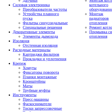
Датчики
Монтаж котл
Силовая электроника
котельного
Преобразователи частоты
оборудовани
Устройства плавного
Монтаж
пуска
радиаторов
Фильтры синусоидальные
отопления
Специальные решения
Ремонт котл
Декоративные элементы
Промывка си
Элементы дымохода
отопления
Изоляция
Отстенная изоляция
Расходные материалы
Картриджи фильтров
Прокладки и уплотнения
Крепеж
Хомуты
Фиксаторы поворота
Планки монтажные
Кронштейны
Маты
Трубные муфты
Инструменты
Пресс-машины
Фаскосниматели
Тиски запрессовочные