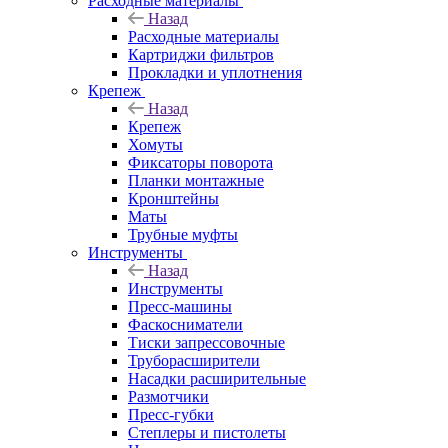
Расходные материалы
Назад
Расходные материалы
Картриджи фильтров
Прокладки и уплотнения
Крепеж
Назад
Крепеж
Хомуты
Фиксаторы поворота
Планки монтажные
Кронштейны
Маты
Трубные муфты
Инструменты
Назад
Инструменты
Пресс-машины
Фаскосниматели
Тиски запрессовочные
Труборасширители
Насадки расширительные
Размотчики
Пресс-губки
Степлеры и пистолеты