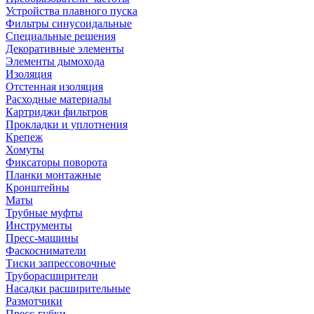
Устройства плавного пуска
Фильтры синусоидальные
Специальные решения
Декоративные элементы
Элементы дымохода
Изоляция
Отстенная изоляция
Расходные материалы
Картриджи фильтров
Прокладки и уплотнения
Крепеж
Хомуты
Фиксаторы поворота
Планки монтажные
Кронштейны
Маты
Трубные муфты
Инструменты
Пресс-машины
Фаскосниматели
Тиски запрессовочные
Труборасширители
Насадки расширительные
Размотчики
Пресс-губки