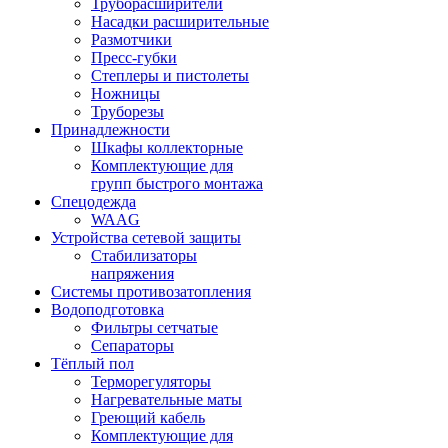
Труборасширители
Насадки расширительные
Размотчики
Пресс-губки
Степлеры и пистолеты
Ножницы
Труборезы
Принадлежности
Шкафы коллекторные
Комплектующие для
групп быстрого монтажа
Спецодежда
WAAG
Устройства сетевой защиты
Стабилизаторы
напряжения
Системы противозатопления
Водоподготовка
Фильтры сетчатые
Сепараторы
Тёплый пол
Терморегуляторы
Нагревательные маты
Греющий кабель
Комплектующие для