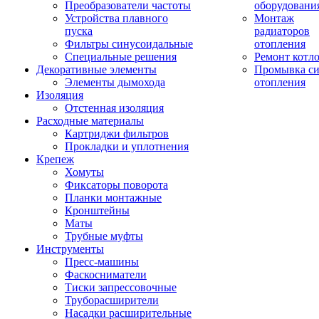
Преобразователи частоты
оборудовани
Устройства плавного
Монтаж
пуска
радиаторов
Фильтры синусоидальные
отопления
Специальные решения
Ремонт котл
Декоративные элементы
Промывка си
Элементы дымохода
отопления
Изоляция
Отстенная изоляция
Расходные материалы
Картриджи фильтров
Прокладки и уплотнения
Крепеж
Хомуты
Фиксаторы поворота
Планки монтажные
Кронштейны
Маты
Трубные муфты
Инструменты
Пресс-машины
Фаскосниматели
Тиски запрессовочные
Труборасширители
Насадки расширительные