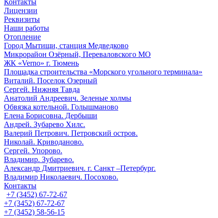
Контакты
Лицензии
Реквизиты
Наши работы
Отопление
Город Мытищи, станция Медведково
Микрорайон Озёрный, Переваловского МО
ЖК «Verno» г. Тюмень
Площадка строительства «Морского угольного терминала»
Виталий. Поселок Озерный
Сергей. Нижняя Тавда
Анатолий Андреевич. Зеленые холмы
Обвязка котельной. Голышманово
Елена Борисовна. Дербыши
Андрей. Зубарево Хилс.
Валерий Петрович. Петровский остров.
Николай. Криводаново.
Сергей. Упорово.
Владимир. Зубарево.
Александр Дмитриевич. г. Санкт –Петербург.
Владимир Николаевич. Посохово.
Контакты
+7 (3452) 67-72-67
+7 (3452) 67-72-67
+7 (3452) 58-56-15