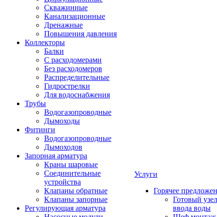
Скважинные
Канализационные
Дренажные
Повышения давления
Коллекторы
Балки
С расходомерами
Без расходомеров
Распределительные
Гидрострелки
Для водоснабжения
Трубы
Водогазопроводные
Дымоходы
Фитинги
Водогазопроводные
Дымоходов
Запорная арматура
Краны шаровые
Соединительные
Услуги
устройства
Клапаны обратные
Горячее предложе
Клапаны запорные
Готовый узе
Регулирующая арматура
ввода воды
Насосные модули
Шеф монтаж