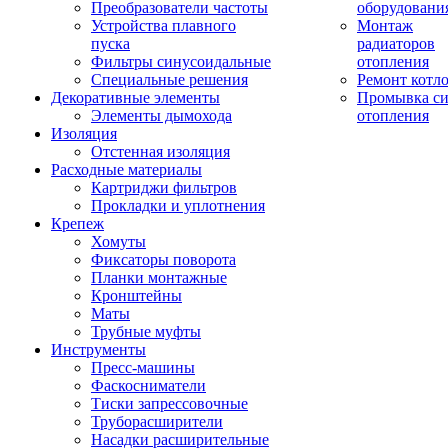
Преобразователи частоты
оборудовани
Устройства плавного
Монтаж
пуска
радиаторов
Фильтры синусоидальные
отопления
Специальные решения
Ремонт котл
Декоративные элементы
Промывка си
Элементы дымохода
отопления
Изоляция
Отстенная изоляция
Расходные материалы
Картриджи фильтров
Прокладки и уплотнения
Крепеж
Хомуты
Фиксаторы поворота
Планки монтажные
Кронштейны
Маты
Трубные муфты
Инструменты
Пресс-машины
Фаскосниматели
Тиски запрессовочные
Труборасширители
Насадки расширительные