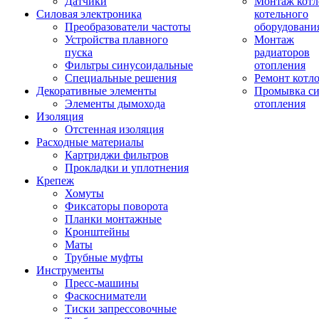
Датчики
Монтаж котл
Силовая электроника
котельного
Преобразователи частоты
оборудовани
Устройства плавного
Монтаж
пуска
радиаторов
Фильтры синусоидальные
отопления
Специальные решения
Ремонт котл
Декоративные элементы
Промывка си
Элементы дымохода
отопления
Изоляция
Отстенная изоляция
Расходные материалы
Картриджи фильтров
Прокладки и уплотнения
Крепеж
Хомуты
Фиксаторы поворота
Планки монтажные
Кронштейны
Маты
Трубные муфты
Инструменты
Пресс-машины
Фаскосниматели
Тиски запрессовочные