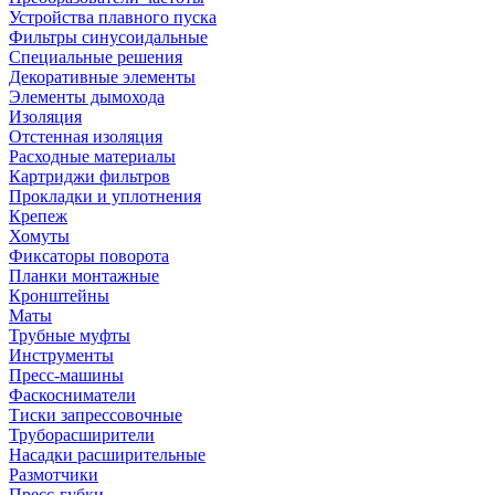
Устройства плавного пуска
Фильтры синусоидальные
Специальные решения
Декоративные элементы
Элементы дымохода
Изоляция
Отстенная изоляция
Расходные материалы
Картриджи фильтров
Прокладки и уплотнения
Крепеж
Хомуты
Фиксаторы поворота
Планки монтажные
Кронштейны
Маты
Трубные муфты
Инструменты
Пресс-машины
Фаскосниматели
Тиски запрессовочные
Труборасширители
Насадки расширительные
Размотчики
Пресс-губки