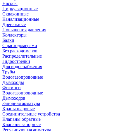
Насосы
Циркуляционные
Скважинные
Канализационные
Дренажные
Повышения давления
Коллекторы
Балки
С расходомерами
Без расходомеров
Распределительные
Гидрострелки
Для водоснабжения
Трубы
Водогазопроводные
Дымоходы
Фитинги
Водогазопроводные
Дымоходов
Запорная арматура
Краны шаровые
Соединительные устройства
Клапаны обратные
Клапаны запорные
Регулирующая арматура