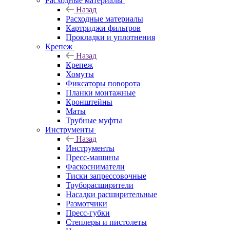
Расходные материалы
Назад
Расходные материалы
Картриджи фильтров
Прокладки и уплотнения
Крепеж
Назад
Крепеж
Хомуты
Фиксаторы поворота
Планки монтажные
Кронштейны
Маты
Трубные муфты
Инструменты
Назад
Инструменты
Пресс-машины
Фаскосниматели
Тиски запрессовочные
Труборасширители
Насадки расширительные
Размотчики
Пресс-губки
Степлеры и пистолеты