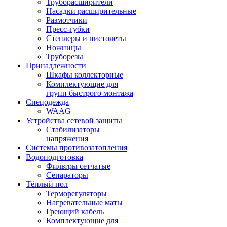
Труборасширители
Насадки расширительные
Размотчики
Пресс-губки
Степлеры и пистолеты
Ножницы
Труборезы
Принадлежности
Шкафы коллекторные
Комплектующие для
групп быстрого монтажа
Спецодежда
WAAG
Устройства сетевой защиты
Стабилизаторы
напряжения
Системы противозатопления
Водоподготовка
Фильтры сетчатые
Сепараторы
Тёплый пол
Терморегуляторы
Нагревательные маты
Греющий кабель
Комплектующие для