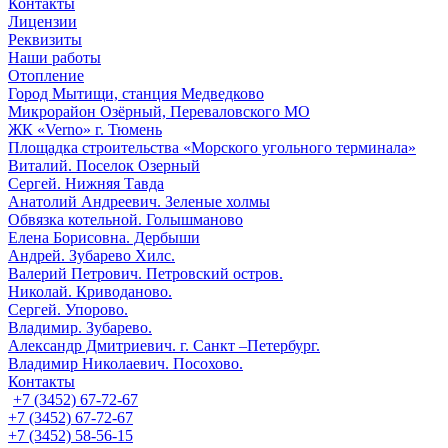
Контакты
Лицензии
Реквизиты
Наши работы
Отопление
Город Мытищи, станция Медведково
Микрорайон Озёрный, Переваловского МО
ЖК «Verno» г. Тюмень
Площадка строительства «Морского угольного терминала»
Виталий. Поселок Озерный
Сергей. Нижняя Тавда
Анатолий Андреевич. Зеленые холмы
Обвязка котельной. Голышманово
Елена Борисовна. Дербыши
Андрей. Зубарево Хилс.
Валерий Петрович. Петровский остров.
Николай. Криводаново.
Сергей. Упорово.
Владимир. Зубарево.
Александр Дмитриевич. г. Санкт –Петербург.
Владимир Николаевич. Посохово.
Контакты
+7 (3452) 67-72-67
+7 (3452) 67-72-67
+7 (3452) 58-56-15