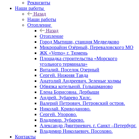
Реквизиты
Наши работы
Назад
Наши работы
Отопление
Назад
Отопление
Город Мытищи, станция Медведково
Микрорайон Озёрный, Переваловского МО
ЖК «Verno» г. Тюмень
Площадка строительства «Морского
угольного терминала»
Виталий. Поселок Озерный
Сергей. Нижняя Тавда
Анатолий Андреевич. Зеленые холмы
Обвязка котельной. Голышманово
Елена Борисовна. Дербыши
Андрей. Зубарево Хилс.
Валерий Петрович. Петровский остров.
Николай. Криводаново.
Сергей. Упорово.
Владимир. Зубарево.
Александр Дмитриевич. г. Санкт –Петербург.
Владимир Николаевич. Посохово.
Контакты