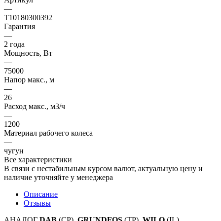
—
T10180300392
Гарантия
—
2 года
Мощность, Вт
—
75000
Напор макс., м
—
26
Расход макс., м3/ч
—
1200
Материал рабочего колеса
—
чугун
Все характеристики
В связи с нестабильным курсом валют, актуальную цену и
наличие уточняйте у менеджера
Описание
Отзывы
АНАЛОГ
DAB
(CP),
GRUNDFOS
(TP),
WILO
(IL)