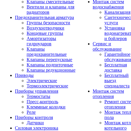
Клапаны смесительные
Монтаж систем
Вентили и клапаны для
водоснабжения
радиаторов
Канализация
Предохранительная арматура
Сантехничес
Группы безопасности
услуги
Воздухоотводчики
Установка
Концевые группы
водонагрева
Амортизаторы
и бойлеров
гидроударов
Сервис и
Клапаны
обслуживание
предохранительные
Гарантийное
Клапаны перепускные
обслуживани
Клапаны подпиточные
Бесплатная
Клапаны редукционные
доставка
Приводы
Бесплатный
Электрические
выезд
Термоэлектрические
специалиста
Приборы управления
Монтаж систем
Термостаты
отопления
Пресс-контроль
Ремонт сист
Клеммные колодки
отопления
Реле
Монтаж тепл
Приборы контроля
пола
Датчики
Монтаж котл
Силовая электроника
котельного