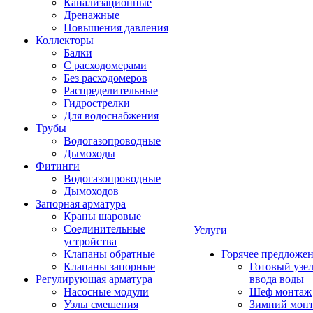
Канализационные
Дренажные
Повышения давления
Коллекторы
Балки
С расходомерами
Без расходомеров
Распределительные
Гидрострелки
Для водоснабжения
Трубы
Водогазопроводные
Дымоходы
Фитинги
Водогазопроводные
Дымоходов
Запорная арматура
Краны шаровые
Соединительные
Услуги
устройства
Клапаны обратные
Горячее предложе
Клапаны запорные
Готовый узе
Регулирующая арматура
ввода воды
Насосные модули
Шеф монтаж
Узлы смешения
Зимний мон