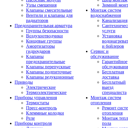
Узлы смешения
Зимний мон
Клапаны смесительные
Монтаж систем
Вентили и клапаны для
водоснабжения
радиаторов
Канализация
Предохранительная арматура
Сантехничес
Группы безопасности
услуги
Воздухоотводчики
Установка
Концевые группы
водонагрева
Амортизаторы
и бойлеров
гидроударов
Сервис и
Клапаны
обслуживание
предохранительные
Гарантийное
Клапаны перепускные
обслуживани
Клапаны подпиточные
Бесплатная
Клапаны редукционные
доставка
Приводы
Бесплатный
Электрические
выезд
Термоэлектрические
специалиста
Приборы управления
Монтаж систем
Термостаты
отопления
Пресс-контроль
Ремонт сист
Клеммные колодки
отопления
Реле
Монтаж тепл
Приборы контроля
пола