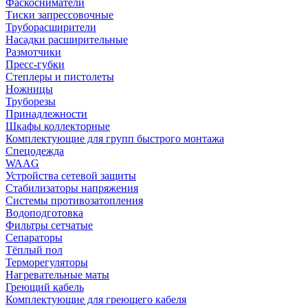
Фаскосниматели
Тиски запрессовочные
Труборасширители
Насадки расширительные
Размотчики
Пресс-губки
Степлеры и пистолеты
Ножницы
Труборезы
Принадлежности
Шкафы коллекторные
Комплектующие для групп быстрого монтажа
Спецодежда
WAAG
Устройства сетевой защиты
Стабилизаторы напряжения
Системы противозатопления
Водоподготовка
Фильтры сетчатые
Сепараторы
Тёплый пол
Терморегуляторы
Нагревательные маты
Греющий кабель
Комплектующие для греющего кабеля