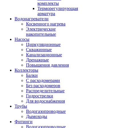
комплекты
Терморегулирующая
арматура
Водонагреватели
Косвенного нагрева
Электрические
накопительные
Насосы
Циркуляционные
Скважинные
Канализационные
Дренажные
Повышения давления
Коллекторы
Балки
С расходомерами
Без расходомеров
Распределительные
Гидрострелки
Для водоснабжения
Трубы
Водогазопроводные
Дымоходы
Фитинги
Водогазопроводные