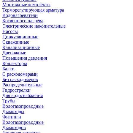
Монтажные комплекты
Терморегулирующая арматура
Водонагреватели
Косвенного нагрева
Электрические накопительные
Насосы
Циркуляционные
Скважинные
Канализационные
Дренажные
Повышения давления
Коллекторы
Балки
С расходомерами
Без расходомеров
Распределительные
Гидрострелки
Для водоснабжения
Трубы
Водогазопроводные
Дымоходы
Фитинги
Водогазопроводные
Дымоходов
Запорная арматура