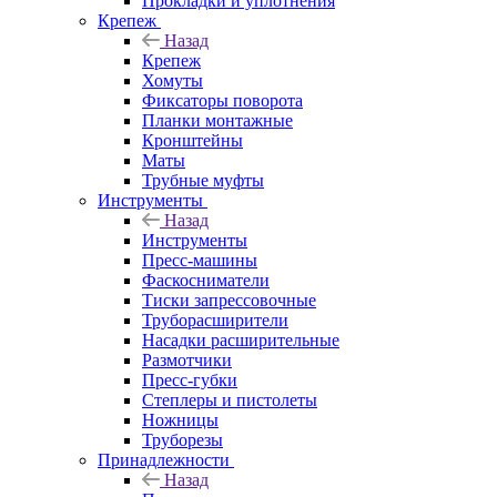
Прокладки и уплотнения
Крепеж
Назад
Крепеж
Хомуты
Фиксаторы поворота
Планки монтажные
Кронштейны
Маты
Трубные муфты
Инструменты
Назад
Инструменты
Пресс-машины
Фаскосниматели
Тиски запрессовочные
Труборасширители
Насадки расширительные
Размотчики
Пресс-губки
Степлеры и пистолеты
Ножницы
Труборезы
Принадлежности
Назад