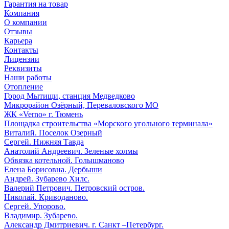
Гарантия на товар
Компания
О компании
Отзывы
Карьера
Контакты
Лицензии
Реквизиты
Наши работы
Отопление
Город Мытищи, станция Медведково
Микрорайон Озёрный, Переваловского МО
ЖК «Verno» г. Тюмень
Площадка строительства «Морского угольного терминала»
Виталий. Поселок Озерный
Сергей. Нижняя Тавда
Анатолий Андреевич. Зеленые холмы
Обвязка котельной. Голышманово
Елена Борисовна. Дербыши
Андрей. Зубарево Хилс.
Валерий Петрович. Петровский остров.
Николай. Криводаново.
Сергей. Упорово.
Владимир. Зубарево.
Александр Дмитриевич. г. Санкт –Петербург.