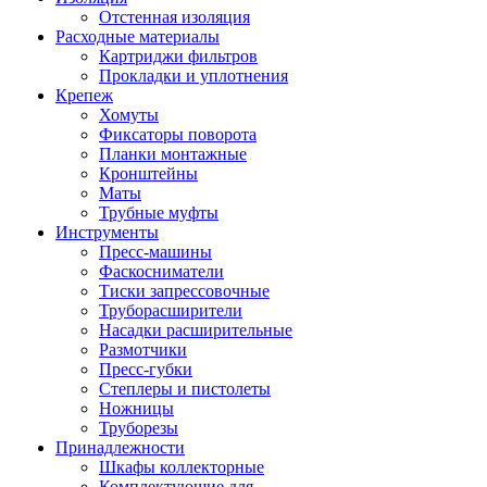
Отстенная изоляция
Расходные материалы
Картриджи фильтров
Прокладки и уплотнения
Крепеж
Хомуты
Фиксаторы поворота
Планки монтажные
Кронштейны
Маты
Трубные муфты
Инструменты
Пресс-машины
Фаскосниматели
Тиски запрессовочные
Труборасширители
Насадки расширительные
Размотчики
Пресс-губки
Степлеры и пистолеты
Ножницы
Труборезы
Принадлежности
Шкафы коллекторные
Комплектующие для