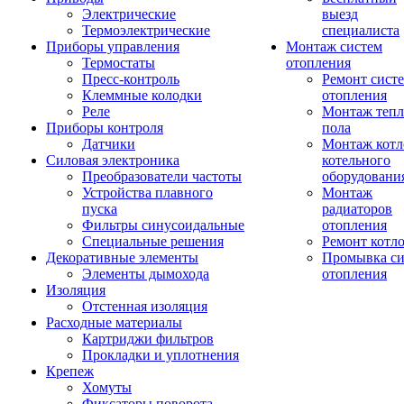
Электрические
выезд
Термоэлектрические
специалиста
Приборы управления
Монтаж систем
Термостаты
отопления
Пресс-контроль
Ремонт сист
Клеммные колодки
отопления
Реле
Монтаж тепл
Приборы контроля
пола
Датчики
Монтаж котл
Силовая электроника
котельного
Преобразователи частоты
оборудовани
Устройства плавного
Монтаж
пуска
радиаторов
Фильтры синусоидальные
отопления
Специальные решения
Ремонт котл
Декоративные элементы
Промывка си
Элементы дымохода
отопления
Изоляция
Отстенная изоляция
Расходные материалы
Картриджи фильтров
Прокладки и уплотнения
Крепеж
Хомуты
Фиксаторы поворота