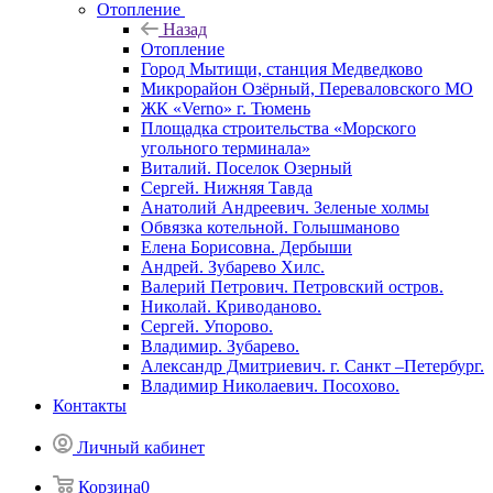
Отопление
Назад
Отопление
Город Мытищи, станция Медведково
Микрорайон Озёрный, Переваловского МО
ЖК «Verno» г. Тюмень
Площадка строительства «Морского
угольного терминала»
Виталий. Поселок Озерный
Сергей. Нижняя Тавда
Анатолий Андреевич. Зеленые холмы
Обвязка котельной. Голышманово
Елена Борисовна. Дербыши
Андрей. Зубарево Хилс.
Валерий Петрович. Петровский остров.
Николай. Криводаново.
Сергей. Упорово.
Владимир. Зубарево.
Александр Дмитриевич. г. Санкт –Петербург.
Владимир Николаевич. Посохово.
Контакты
Личный кабинет
Корзина
0