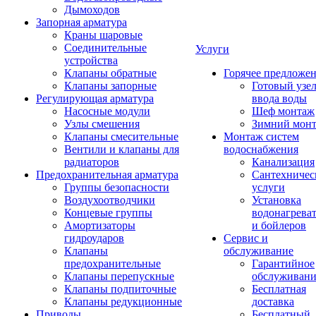
Дымоходов
Запорная арматура
Краны шаровые
Соединительные
Услуги
устройства
Клапаны обратные
Горячее предложе
Клапаны запорные
Готовый узе
Регулирующая арматура
ввода воды
Насосные модули
Шеф монтаж
Узлы смешения
Зимний мон
Клапаны смесительные
Монтаж систем
Вентили и клапаны для
водоснабжения
радиаторов
Канализация
Предохранительная арматура
Сантехничес
Группы безопасности
услуги
Воздухоотводчики
Установка
Концевые группы
водонагрева
Амортизаторы
и бойлеров
гидроударов
Сервис и
Клапаны
обслуживание
предохранительные
Гарантийное
Клапаны перепускные
обслуживани
Клапаны подпиточные
Бесплатная
Клапаны редукционные
доставка
Приводы
Бесплатный