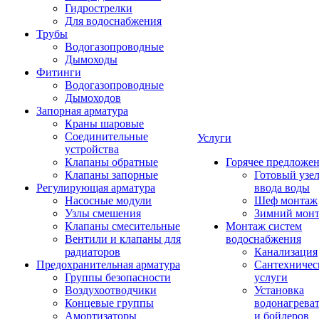
Гидрострелки
Для водоснабжения
Трубы
Водогазопроводные
Дымоходы
Фитинги
Водогазопроводные
Дымоходов
Запорная арматура
Краны шаровые
Соединительные
Услуги
устройства
Клапаны обратные
Горячее предложе
Клапаны запорные
Готовый узе
Регулирующая арматура
ввода воды
Насосные модули
Шеф монтаж
Узлы смешения
Зимний мон
Клапаны смесительные
Монтаж систем
Вентили и клапаны для
водоснабжения
радиаторов
Канализация
Предохранительная арматура
Сантехничес
Группы безопасности
услуги
Воздухоотводчики
Установка
Концевые группы
водонагрева
Амортизаторы
и бойлеров