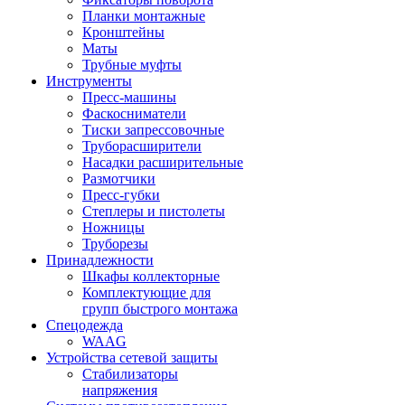
Планки монтажные
Кронштейны
Маты
Трубные муфты
Инструменты
Пресс-машины
Фаскосниматели
Тиски запрессовочные
Труборасширители
Насадки расширительные
Размотчики
Пресс-губки
Степлеры и пистолеты
Ножницы
Труборезы
Принадлежности
Шкафы коллекторные
Комплектующие для
групп быстрого монтажа
Спецодежда
WAAG
Устройства сетевой защиты
Стабилизаторы
напряжения