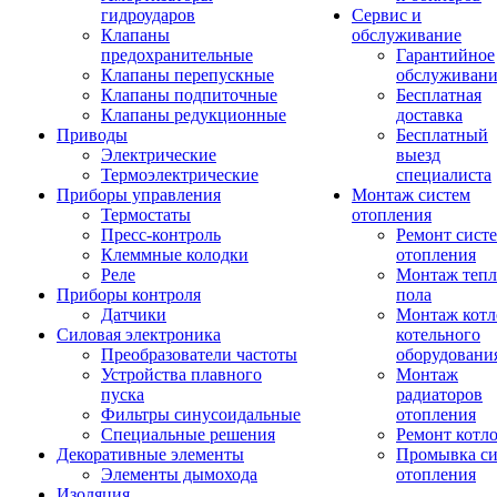
гидроударов
Сервис и
Клапаны
обслуживание
предохранительные
Гарантийное
Клапаны перепускные
обслуживани
Клапаны подпиточные
Бесплатная
Клапаны редукционные
доставка
Приводы
Бесплатный
Электрические
выезд
Термоэлектрические
специалиста
Приборы управления
Монтаж систем
Термостаты
отопления
Пресс-контроль
Ремонт сист
Клеммные колодки
отопления
Реле
Монтаж тепл
Приборы контроля
пола
Датчики
Монтаж котл
Силовая электроника
котельного
Преобразователи частоты
оборудовани
Устройства плавного
Монтаж
пуска
радиаторов
Фильтры синусоидальные
отопления
Специальные решения
Ремонт котл
Декоративные элементы
Промывка си
Элементы дымохода
отопления
Изоляция