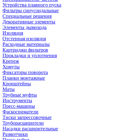
Устройства плавного пуска
Фильтры синусоидальные
Специальные решения
Декоративные элементы
Элементы дымохода
Изоляция
Отстенная изоляция
Расходные материалы
Картриджи фильтров
Прокладки и уплотнения
Крепеж
Хомуты
Фиксаторы поворота
Планки монтажные
Кронштейны
Маты
Трубные муфты
Инструменты
Пресс-машины
Фаскосниматели
Тиски запрессовочные
Труборасширители
Насадки расширительные
Размотчики
Пресс-губки