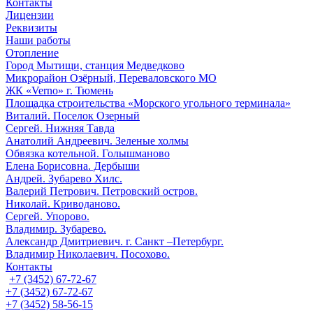
Контакты
Лицензии
Реквизиты
Наши работы
Отопление
Город Мытищи, станция Медведково
Микрорайон Озёрный, Переваловского МО
ЖК «Verno» г. Тюмень
Площадка строительства «Морского угольного терминала»
Виталий. Поселок Озерный
Сергей. Нижняя Тавда
Анатолий Андреевич. Зеленые холмы
Обвязка котельной. Голышманово
Елена Борисовна. Дербыши
Андрей. Зубарево Хилс.
Валерий Петрович. Петровский остров.
Николай. Криводаново.
Сергей. Упорово.
Владимир. Зубарево.
Александр Дмитриевич. г. Санкт –Петербург.
Владимир Николаевич. Посохово.
Контакты
+7 (3452) 67-72-67
+7 (3452) 67-72-67
+7 (3452) 58-56-15