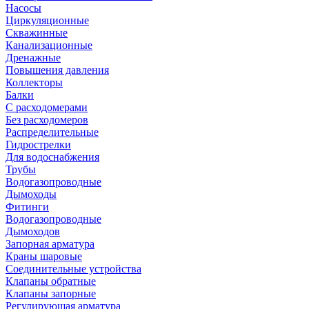
Насосы
Циркуляционные
Скважинные
Канализационные
Дренажные
Повышения давления
Коллекторы
Балки
С расходомерами
Без расходомеров
Распределительные
Гидрострелки
Для водоснабжения
Трубы
Водогазопроводные
Дымоходы
Фитинги
Водогазопроводные
Дымоходов
Запорная арматура
Краны шаровые
Соединительные устройства
Клапаны обратные
Клапаны запорные
Регулирующая арматура