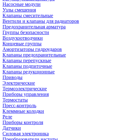
Насосные модули
Узлы смешения
Клапаны смесительные
Вентили и клапаны для радиаторов
Предохранительная арматура
Группы безопасности
Воздухоотводчики
Концевые группы
Амортизаторы гидроударов
Клапаны предохранительные
Клапаны перепускные
Клапаны подпиточные
Клапаны редукционные
Приводы
Электрические
Термоэлектрические
Приборы управления
Термостаты
Пресс-контроль
Клеммные колодки
Реле
Приборы контроля
Датчики
Силовая электроника
Преобразователи частоты