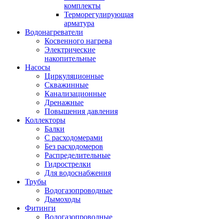
комплекты
Терморегулирующая
арматура
Водонагреватели
Косвенного нагрева
Электрические
накопительные
Насосы
Циркуляционные
Скважинные
Канализационные
Дренажные
Повышения давления
Коллекторы
Балки
С расходомерами
Без расходомеров
Распределительные
Гидрострелки
Для водоснабжения
Трубы
Водогазопроводные
Дымоходы
Фитинги
Водогазопроводные