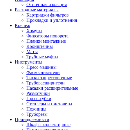
Отстенная изоляция
Расходные материалы
Картриджи фильтров
Прокладки и уплотнения
Крепеж
Хомуты
Фиксаторы поворота
Планки монтажные
Кронштейны
Маты
Трубные муфты
Инструменты
Пресс-машины
Фаскосниматели
Тиски запрессовочные
Труборасширители
Насадки расширительные
Размотчики
Пресс-губки
Степлеры и пистолеты
Ножницы
Труборезы
Принадлежности
Шкафы коллекторные
Комплектующие для