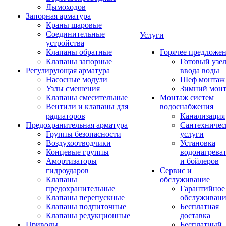
Дымоходов
Запорная арматура
Краны шаровые
Соединительные
Услуги
устройства
Клапаны обратные
Горячее предложе
Клапаны запорные
Готовый узе
Регулирующая арматура
ввода воды
Насосные модули
Шеф монтаж
Узлы смешения
Зимний мон
Клапаны смесительные
Монтаж систем
Вентили и клапаны для
водоснабжения
радиаторов
Канализация
Предохранительная арматура
Сантехничес
Группы безопасности
услуги
Воздухоотводчики
Установка
Концевые группы
водонагрева
Амортизаторы
и бойлеров
гидроударов
Сервис и
Клапаны
обслуживание
предохранительные
Гарантийное
Клапаны перепускные
обслуживани
Клапаны подпиточные
Бесплатная
Клапаны редукционные
доставка
Приводы
Бесплатный