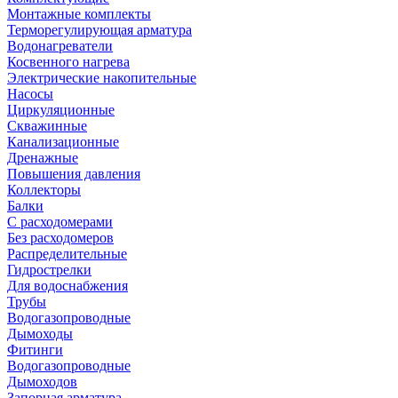
Монтажные комплекты
Терморегулирующая арматура
Водонагреватели
Косвенного нагрева
Электрические накопительные
Насосы
Циркуляционные
Скважинные
Канализационные
Дренажные
Повышения давления
Коллекторы
Балки
С расходомерами
Без расходомеров
Распределительные
Гидрострелки
Для водоснабжения
Трубы
Водогазопроводные
Дымоходы
Фитинги
Водогазопроводные
Дымоходов
Запорная арматура