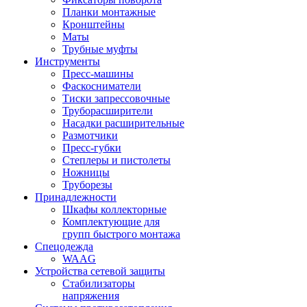
Планки монтажные
Кронштейны
Маты
Трубные муфты
Инструменты
Пресс-машины
Фаскосниматели
Тиски запрессовочные
Труборасширители
Насадки расширительные
Размотчики
Пресс-губки
Степлеры и пистолеты
Ножницы
Труборезы
Принадлежности
Шкафы коллекторные
Комплектующие для
групп быстрого монтажа
Спецодежда
WAAG
Устройства сетевой защиты
Стабилизаторы
напряжения