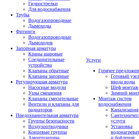
Гидрострелки
Для водоснабжения
Трубы
Водогазопроводные
Дымоходы
Фитинги
Водогазопроводные
Дымоходов
Запорная арматура
Краны шаровые
Соединительные
Услуги
устройства
Клапаны обратные
Горячее предложе
Клапаны запорные
Готовый узе
Регулирующая арматура
ввода воды
Насосные модули
Шеф монтаж
Узлы смешения
Зимний мон
Клапаны смесительные
Монтаж систем
Вентили и клапаны для
водоснабжения
радиаторов
Канализация
Предохранительная арматура
Сантехничес
Группы безопасности
услуги
Воздухоотводчики
Установка
Концевые группы
водонагрева
Амортизаторы
и бойлеров