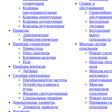
гидроударов
Сервис и
Клапаны
обслуживание
предохранительные
Гарантийное
Клапаны перепускные
обслуживани
Клапаны подпиточные
Бесплатная
Клапаны редукционные
доставка
Приводы
Бесплатный
Электрические
выезд
Термоэлектрические
специалиста
Приборы управления
Монтаж систем
Термостаты
отопления
Пресс-контроль
Ремонт сист
Клеммные колодки
отопления
Реле
Монтаж тепл
Приборы контроля
пола
Датчики
Монтаж котл
Силовая электроника
котельного
Преобразователи частоты
оборудовани
Устройства плавного
Монтаж
пуска
радиаторов
Фильтры синусоидальные
отопления
Специальные решения
Ремонт котл
Декоративные элементы
Промывка си
Элементы дымохода
отопления
Изоляция