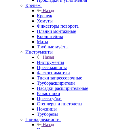
Прокладки и уплотнения
Крепеж
Назад
Крепеж
Хомуты
Фиксаторы поворота
Планки монтажные
Кронштейны
Маты
Трубные муфты
Инструменты
Назад
Инструменты
Пресс-машины
Фаскосниматели
Тиски запрессовочные
Труборасширители
Насадки расширительные
Размотчики
Пресс-губки
Степлеры и пистолеты
Ножницы
Труборезы
Принадлежности
Назад