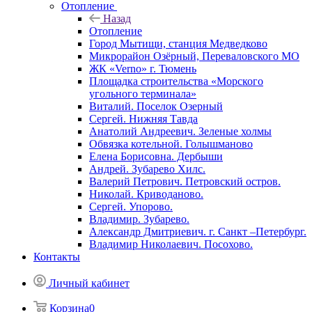
Отопление
Назад
Отопление
Город Мытищи, станция Медведково
Микрорайон Озёрный, Переваловского МО
ЖК «Verno» г. Тюмень
Площадка строительства «Морского
угольного терминала»
Виталий. Поселок Озерный
Сергей. Нижняя Тавда
Анатолий Андреевич. Зеленые холмы
Обвязка котельной. Голышманово
Елена Борисовна. Дербыши
Андрей. Зубарево Хилс.
Валерий Петрович. Петровский остров.
Николай. Криводаново.
Сергей. Упорово.
Владимир. Зубарево.
Александр Дмитриевич. г. Санкт –Петербург.
Владимир Николаевич. Посохово.
Контакты
Личный кабинет
Корзина
0