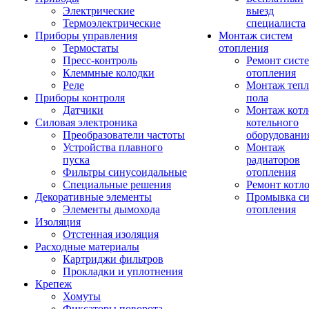
Электрические
выезд
Термоэлектрические
специалиста
Приборы управления
Монтаж систем
Термостаты
отопления
Пресс-контроль
Ремонт сист
Клеммные колодки
отопления
Реле
Монтаж тепл
Приборы контроля
пола
Датчики
Монтаж котл
Силовая электроника
котельного
Преобразователи частоты
оборудовани
Устройства плавного
Монтаж
пуска
радиаторов
Фильтры синусоидальные
отопления
Специальные решения
Ремонт котл
Декоративные элементы
Промывка си
Элементы дымохода
отопления
Изоляция
Отстенная изоляция
Расходные материалы
Картриджи фильтров
Прокладки и уплотнения
Крепеж
Хомуты
Фиксаторы поворота