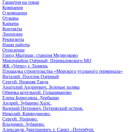
Гарантия на товар
Компания
О компании
Отзывы
Карьера
Контакты
Лицензии
Реквизиты
Наши работы
Отопление
Город Мытищи, станция Медведково
Микрорайон Озёрный, Переваловского МО
ЖК «Verno» г. Тюмень
Площадка строительства «Морского угольного терминала»
Виталий. Поселок Озерный
Сергей. Нижняя Тавда
Анатолий Андреевич. Зеленые холмы
Обвязка котельной. Голышманово
Елена Борисовна. Дербыши
Андрей. Зубарево Хилс.
Валерий Петрович. Петровский остров.
Николай. Криводаново.
Сергей. Упорово.
Владимир. Зубарево.
Александр Дмитриевич. г. Санкт –Петербург.