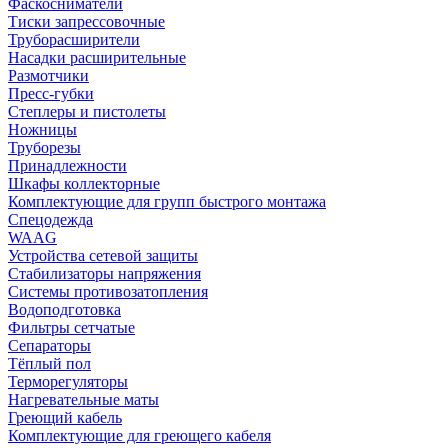
Фаскосниматели
Тиски запрессовочные
Труборасширители
Насадки расширительные
Размотчики
Пресс-губки
Степлеры и пистолеты
Ножницы
Труборезы
Принадлежности
Шкафы коллекторные
Комплектующие для групп быстрого монтажа
Спецодежда
WAAG
Устройства сетевой защиты
Стабилизаторы напряжения
Системы противозатопления
Водоподготовка
Фильтры сетчатые
Сепараторы
Тёплый пол
Терморегуляторы
Нагревательные маты
Греющий кабель
Комплектующие для греющего кабеля