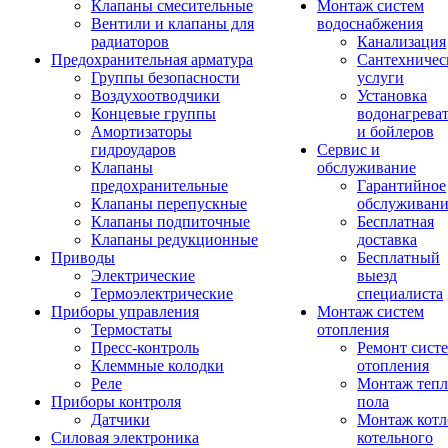
Клапаны смесительные
Монтаж систем
Вентили и клапаны для
водоснабжения
радиаторов
Канализация
Предохранительная арматура
Сантехничес
Группы безопасности
услуги
Воздухоотводчики
Установка
Концевые группы
водонагрева
Амортизаторы
и бойлеров
гидроударов
Сервис и
Клапаны
обслуживание
предохранительные
Гарантийное
Клапаны перепускные
обслуживани
Клапаны подпиточные
Бесплатная
Клапаны редукционные
доставка
Приводы
Бесплатный
Электрические
выезд
Термоэлектрические
специалиста
Приборы управления
Монтаж систем
Термостаты
отопления
Пресс-контроль
Ремонт сист
Клеммные колодки
отопления
Реле
Монтаж тепл
Приборы контроля
пола
Датчики
Монтаж котл
Силовая электроника
котельного