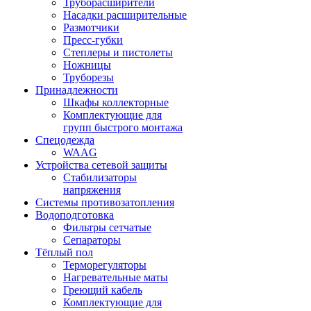
Труборасширители
Насадки расширительные
Размотчики
Пресс-губки
Степлеры и пистолеты
Ножницы
Труборезы
Принадлежности
Шкафы коллекторные
Комплектующие для
групп быстрого монтажа
Спецодежда
WAAG
Устройства сетевой защиты
Стабилизаторы
напряжения
Системы противозатопления
Водоподготовка
Фильтры сетчатые
Сепараторы
Тёплый пол
Терморегуляторы
Нагревательные маты
Греющий кабель
Комплектующие для