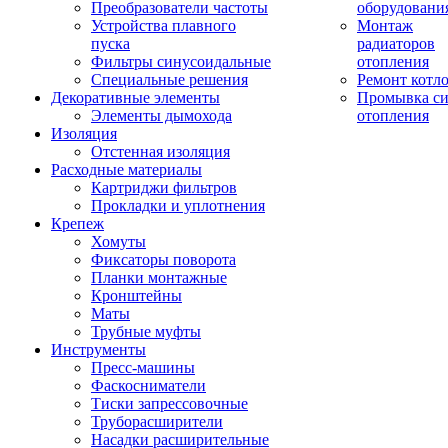
Преобразователи частоты
оборудовани
Устройства плавного
Монтаж
пуска
радиаторов
Фильтры синусоидальные
отопления
Специальные решения
Ремонт котл
Декоративные элементы
Промывка си
Элементы дымохода
отопления
Изоляция
Отстенная изоляция
Расходные материалы
Картриджи фильтров
Прокладки и уплотнения
Крепеж
Хомуты
Фиксаторы поворота
Планки монтажные
Кронштейны
Маты
Трубные муфты
Инструменты
Пресс-машины
Фаскосниматели
Тиски запрессовочные
Труборасширители
Насадки расширительные