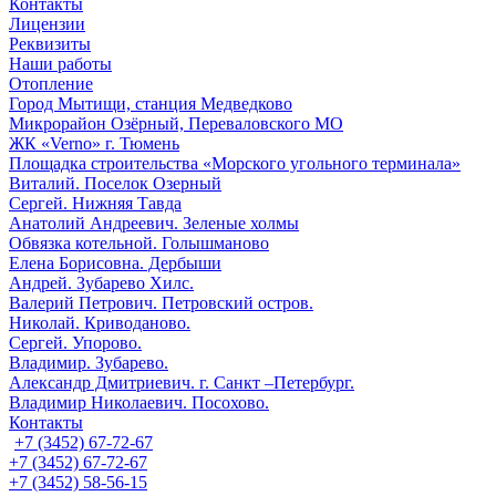
Контакты
Лицензии
Реквизиты
Наши работы
Отопление
Город Мытищи, станция Медведково
Микрорайон Озёрный, Переваловского МО
ЖК «Verno» г. Тюмень
Площадка строительства «Морского угольного терминала»
Виталий. Поселок Озерный
Сергей. Нижняя Тавда
Анатолий Андреевич. Зеленые холмы
Обвязка котельной. Голышманово
Елена Борисовна. Дербыши
Андрей. Зубарево Хилс.
Валерий Петрович. Петровский остров.
Николай. Криводаново.
Сергей. Упорово.
Владимир. Зубарево.
Александр Дмитриевич. г. Санкт –Петербург.
Владимир Николаевич. Посохово.
Контакты
+7 (3452) 67-72-67
+7 (3452) 67-72-67
+7 (3452) 58-56-15