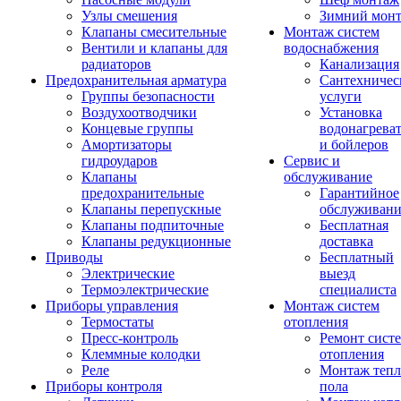
Узлы смешения
Зимний мон
Клапаны смесительные
Монтаж систем
Вентили и клапаны для
водоснабжения
радиаторов
Канализация
Предохранительная арматура
Сантехничес
Группы безопасности
услуги
Воздухоотводчики
Установка
Концевые группы
водонагрева
Амортизаторы
и бойлеров
гидроударов
Сервис и
Клапаны
обслуживание
предохранительные
Гарантийное
Клапаны перепускные
обслуживани
Клапаны подпиточные
Бесплатная
Клапаны редукционные
доставка
Приводы
Бесплатный
Электрические
выезд
Термоэлектрические
специалиста
Приборы управления
Монтаж систем
Термостаты
отопления
Пресс-контроль
Ремонт сист
Клеммные колодки
отопления
Реле
Монтаж тепл
Приборы контроля
пола