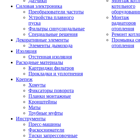
Датчики
Монтаж котл
Силовая электроника
котельного
Преобразователи частоты
оборудовани
Устройства плавного
Монтаж
пуска
радиаторов
Фильтры синусоидальные
отопления
Специальные решения
Ремонт котл
Декоративные элементы
Промывка си
Элементы дымохода
отопления
Изоляция
Отстенная изоляция
Расходные материалы
Картриджи фильтров
Прокладки и уплотнения
Крепеж
Хомуты
Фиксаторы поворота
Планки монтажные
Кронштейны
Маты
Трубные муфты
Инструменты
Пресс-машины
Фаскосниматели
Тиски запрессовочные