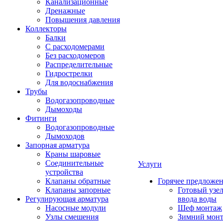
Канализационные
Дренажные
Повышения давления
Коллекторы
Балки
С расходомерами
Без расходомеров
Распределительные
Гидрострелки
Для водоснабжения
Трубы
Водогазопроводные
Дымоходы
Фитинги
Водогазопроводные
Дымоходов
Запорная арматура
Краны шаровые
Соединительные
Услуги
устройства
Клапаны обратные
Горячее предложе
Клапаны запорные
Готовый узе
Регулирующая арматура
ввода воды
Насосные модули
Шеф монтаж
Узлы смешения
Зимний мон