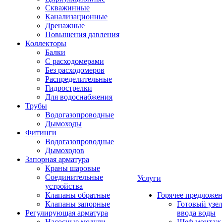
Скважинные
Канализационные
Дренажные
Повышения давления
Коллекторы
Балки
С расходомерами
Без расходомеров
Распределительные
Гидрострелки
Для водоснабжения
Трубы
Водогазопроводные
Дымоходы
Фитинги
Водогазопроводные
Дымоходов
Запорная арматура
Краны шаровые
Соединительные
Услуги
устройства
Клапаны обратные
Горячее предложе
Клапаны запорные
Готовый узе
Регулирующая арматура
ввода воды
Насосные модули
Шеф монтаж