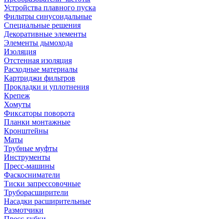
Устройства плавного пуска
Фильтры синусоидальные
Специальные решения
Декоративные элементы
Элементы дымохода
Изоляция
Отстенная изоляция
Расходные материалы
Картриджи фильтров
Прокладки и уплотнения
Крепеж
Хомуты
Фиксаторы поворота
Планки монтажные
Кронштейны
Маты
Трубные муфты
Инструменты
Пресс-машины
Фаскосниматели
Тиски запрессовочные
Труборасширители
Насадки расширительные
Размотчики
Пресс-губки