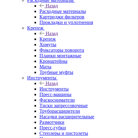
Расходные материалы
Назад
Расходные материалы
Картриджи фильтров
Прокладки и уплотнения
Крепеж
Назад
Крепеж
Хомуты
Фиксаторы поворота
Планки монтажные
Кронштейны
Маты
Трубные муфты
Инструменты
Назад
Инструменты
Пресс-машины
Фаскосниматели
Тиски запрессовочные
Труборасширители
Насадки расширительные
Размотчики
Пресс-губки
Степлеры и пистолеты