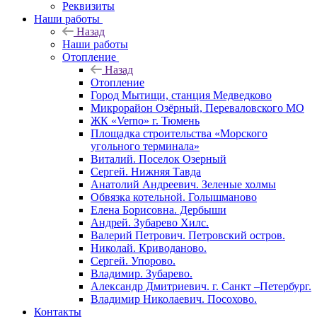
Реквизиты
Наши работы
Назад
Наши работы
Отопление
Назад
Отопление
Город Мытищи, станция Медведково
Микрорайон Озёрный, Переваловского МО
ЖК «Verno» г. Тюмень
Площадка строительства «Морского
угольного терминала»
Виталий. Поселок Озерный
Сергей. Нижняя Тавда
Анатолий Андреевич. Зеленые холмы
Обвязка котельной. Голышманово
Елена Борисовна. Дербыши
Андрей. Зубарево Хилс.
Валерий Петрович. Петровский остров.
Николай. Криводаново.
Сергей. Упорово.
Владимир. Зубарево.
Александр Дмитриевич. г. Санкт –Петербург.
Владимир Николаевич. Посохово.
Контакты