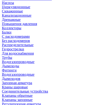
Насосы
Циркуляционные
Скважинные
Канализационные
Дренажные
Повышения давления
Коллекторы
Балки
С расходомерами
Без расходомеров
Распределительные
Гидрострелки
Для водоснабжения
Трубы
Водогазопроводные
Дымоходы
Фитинги
Водогазопроводные
Дымоходов
Запорная арматура
Краны шаровые
Соединительные устройства
Клапаны обратные
Клапаны запорные
Регулирующая арматура