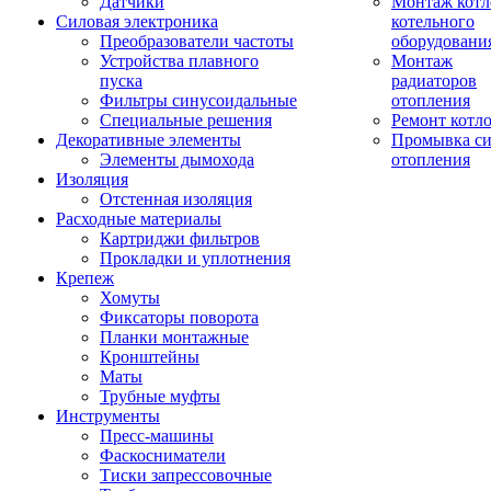
Датчики
Монтаж котл
Силовая электроника
котельного
Преобразователи частоты
оборудовани
Устройства плавного
Монтаж
пуска
радиаторов
Фильтры синусоидальные
отопления
Специальные решения
Ремонт котл
Декоративные элементы
Промывка си
Элементы дымохода
отопления
Изоляция
Отстенная изоляция
Расходные материалы
Картриджи фильтров
Прокладки и уплотнения
Крепеж
Хомуты
Фиксаторы поворота
Планки монтажные
Кронштейны
Маты
Трубные муфты
Инструменты
Пресс-машины
Фаскосниматели
Тиски запрессовочные