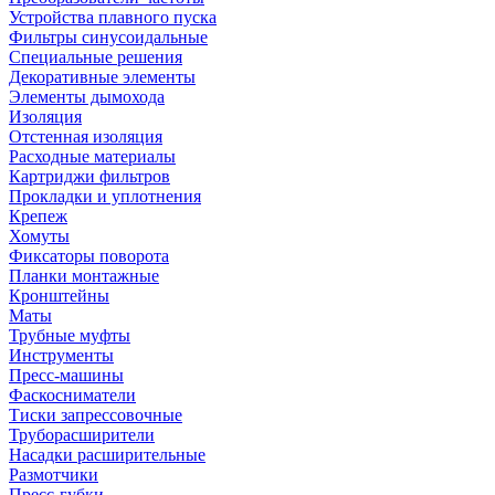
Устройства плавного пуска
Фильтры синусоидальные
Специальные решения
Декоративные элементы
Элементы дымохода
Изоляция
Отстенная изоляция
Расходные материалы
Картриджи фильтров
Прокладки и уплотнения
Крепеж
Хомуты
Фиксаторы поворота
Планки монтажные
Кронштейны
Маты
Трубные муфты
Инструменты
Пресс-машины
Фаскосниматели
Тиски запрессовочные
Труборасширители
Насадки расширительные
Размотчики
Пресс-губки