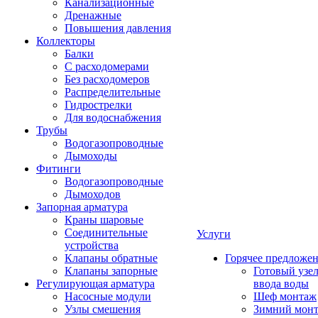
Канализационные
Дренажные
Повышения давления
Коллекторы
Балки
С расходомерами
Без расходомеров
Распределительные
Гидрострелки
Для водоснабжения
Трубы
Водогазопроводные
Дымоходы
Фитинги
Водогазопроводные
Дымоходов
Запорная арматура
Краны шаровые
Соединительные
Услуги
устройства
Клапаны обратные
Горячее предложе
Клапаны запорные
Готовый узе
Регулирующая арматура
ввода воды
Насосные модули
Шеф монтаж
Узлы смешения
Зимний мон