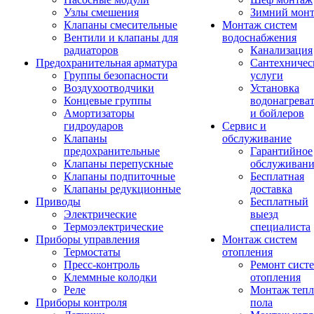
Узлы смешения
Зимний мон
Клапаны смесительные
Монтаж систем
Вентили и клапаны для
водоснабжения
радиаторов
Канализация
Предохранительная арматура
Сантехничес
Группы безопасности
услуги
Воздухоотводчики
Установка
Концевые группы
водонагрева
Амортизаторы
и бойлеров
гидроударов
Сервис и
Клапаны
обслуживание
предохранительные
Гарантийное
Клапаны перепускные
обслуживани
Клапаны подпиточные
Бесплатная
Клапаны редукционные
доставка
Приводы
Бесплатный
Электрические
выезд
Термоэлектрические
специалиста
Приборы управления
Монтаж систем
Термостаты
отопления
Пресс-контроль
Ремонт сист
Клеммные колодки
отопления
Реле
Монтаж тепл
Приборы контроля
пола