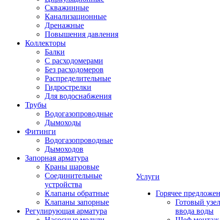
Скважинные
Канализационные
Дренажные
Повышения давления
Коллекторы
Балки
С расходомерами
Без расходомеров
Распределительные
Гидрострелки
Для водоснабжения
Трубы
Водогазопроводные
Дымоходы
Фитинги
Водогазопроводные
Дымоходов
Запорная арматура
Краны шаровые
Соединительные
Услуги
устройства
Клапаны обратные
Горячее предложе
Клапаны запорные
Готовый узе
Регулирующая арматура
ввода воды
Насосные модули
Шеф монтаж