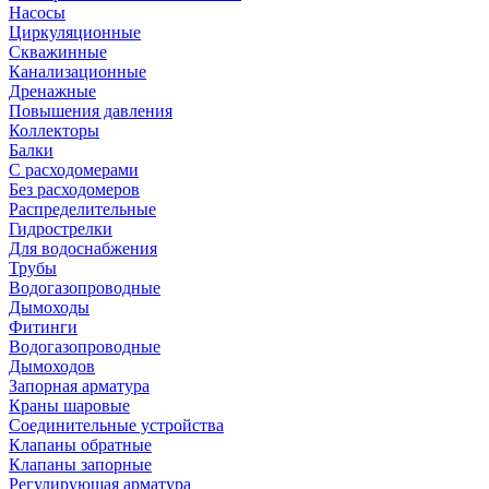
Насосы
Циркуляционные
Скважинные
Канализационные
Дренажные
Повышения давления
Коллекторы
Балки
С расходомерами
Без расходомеров
Распределительные
Гидрострелки
Для водоснабжения
Трубы
Водогазопроводные
Дымоходы
Фитинги
Водогазопроводные
Дымоходов
Запорная арматура
Краны шаровые
Соединительные устройства
Клапаны обратные
Клапаны запорные
Регулирующая арматура