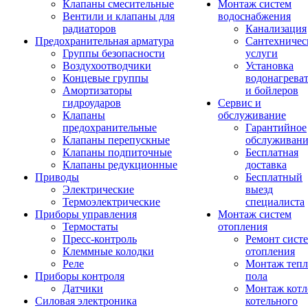
Клапаны смесительные
Монтаж систем
Вентили и клапаны для
водоснабжения
радиаторов
Канализация
Предохранительная арматура
Сантехничес
Группы безопасности
услуги
Воздухоотводчики
Установка
Концевые группы
водонагрева
Амортизаторы
и бойлеров
гидроударов
Сервис и
Клапаны
обслуживание
предохранительные
Гарантийное
Клапаны перепускные
обслуживани
Клапаны подпиточные
Бесплатная
Клапаны редукционные
доставка
Приводы
Бесплатный
Электрические
выезд
Термоэлектрические
специалиста
Приборы управления
Монтаж систем
Термостаты
отопления
Пресс-контроль
Ремонт сист
Клеммные колодки
отопления
Реле
Монтаж тепл
Приборы контроля
пола
Датчики
Монтаж котл
Силовая электроника
котельного