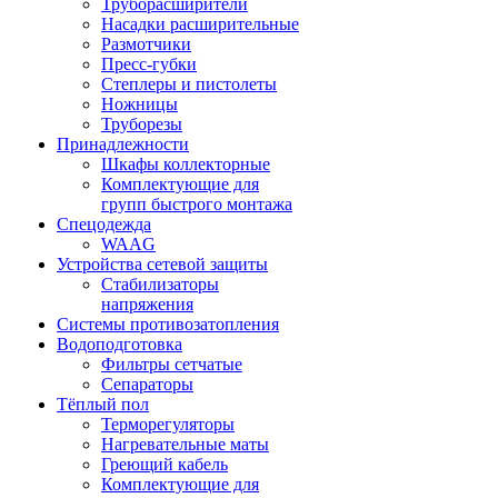
Труборасширители
Насадки расширительные
Размотчики
Пресс-губки
Степлеры и пистолеты
Ножницы
Труборезы
Принадлежности
Шкафы коллекторные
Комплектующие для
групп быстрого монтажа
Спецодежда
WAAG
Устройства сетевой защиты
Стабилизаторы
напряжения
Системы противозатопления
Водоподготовка
Фильтры сетчатые
Сепараторы
Тёплый пол
Терморегуляторы
Нагревательные маты
Греющий кабель
Комплектующие для