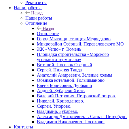
Реквизиты
Наши работы
Назад
Наши работы
Отопление
Назад
Отопление
Город Мытищи, станция Медведково
Микрорайон Озёрный, Переваловского МО
ЖК «Verno» г. Тюмень
Площадка строительства «Морского
угольного терминала»
Виталий. Поселок Озерный
Сергей. Нижняя Тавда
Анатолий Андреевич. Зеленые холмы
Обвязка котельной. Голышманово
Елена Борисовна. Дербыши
Андрей. Зубарево Хилс.
Валерий Петрович. Петровский остров.
Николай. Криводаново.
Сергей. Упорово.
Владимир. Зубарево.
Александр Дмитриевич. г. Санкт –Петербург.
Владимир Николаевич. Посохово.
Контакты