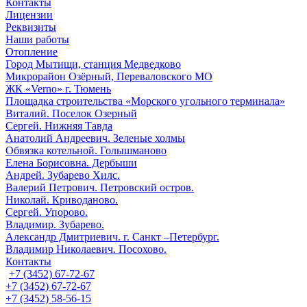
Контакты
Лицензии
Реквизиты
Наши работы
Отопление
Город Мытищи, станция Медведково
Микрорайон Озёрный, Переваловского МО
ЖК «Verno» г. Тюмень
Площадка строительства «Морского угольного терминала»
Виталий. Поселок Озерный
Сергей. Нижняя Тавда
Анатолий Андреевич. Зеленые холмы
Обвязка котельной. Голышманово
Елена Борисовна. Дербыши
Андрей. Зубарево Хилс.
Валерий Петрович. Петровский остров.
Николай. Криводаново.
Сергей. Упорово.
Владимир. Зубарево.
Александр Дмитриевич. г. Санкт –Петербург.
Владимир Николаевич. Посохово.
Контакты
+7 (3452) 67-72-67
+7 (3452) 67-72-67
+7 (3452) 58-56-15