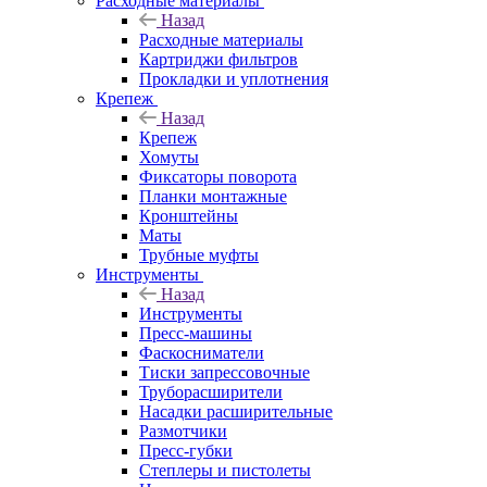
Расходные материалы
Назад
Расходные материалы
Картриджи фильтров
Прокладки и уплотнения
Крепеж
Назад
Крепеж
Хомуты
Фиксаторы поворота
Планки монтажные
Кронштейны
Маты
Трубные муфты
Инструменты
Назад
Инструменты
Пресс-машины
Фаскосниматели
Тиски запрессовочные
Труборасширители
Насадки расширительные
Размотчики
Пресс-губки
Степлеры и пистолеты