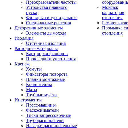
Преобразователи частоты
оборудовани
Устройства плавного
Монтаж
пуска
радиаторов
Фильтры синусоидальные
отопления
Специальные решения
Ремонт котл
Декоративные элементы
Промывка си
Элементы дымохода
отопления
Изоляция
Отстенная изоляция
Расходные материалы
Картриджи фильтров
Прокладки и уплотнения
Крепеж
Хомуты
Фиксаторы поворота
Планки монтажные
Кронштейны
Маты
Трубные муфты
Инструменты
Пресс-машины
Фаскосниматели
Тиски запрессовочные
Труборасширители
Насадки расширительные