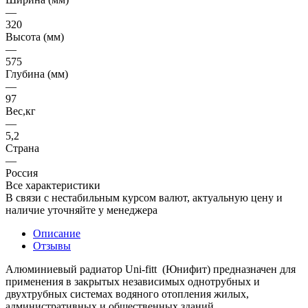
—
320
Высота (мм)
—
575
Глубина (мм)
—
97
Вес,кг
—
5,2
Страна
—
Россия
Все характеристики
В связи с нестабильным курсом валют, актуальную цену и
наличие уточняйте у менеджера
Описание
Отзывы
Алюминиевый радиатор Uni-fitt (Юнифит) предназначен для
применения в закрытых независимых однотрубных и
двухтрубных системах водяного отопления жилых,
административных и общественных зданий.