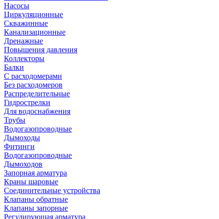
Насосы
Циркуляционные
Скважинные
Канализационные
Дренажные
Повышения давления
Коллекторы
Балки
С расходомерами
Без расходомеров
Распределительные
Гидрострелки
Для водоснабжения
Трубы
Водогазопроводные
Дымоходы
Фитинги
Водогазопроводные
Дымоходов
Запорная арматура
Краны шаровые
Соединительные устройства
Клапаны обратные
Клапаны запорные
Регулирующая арматура