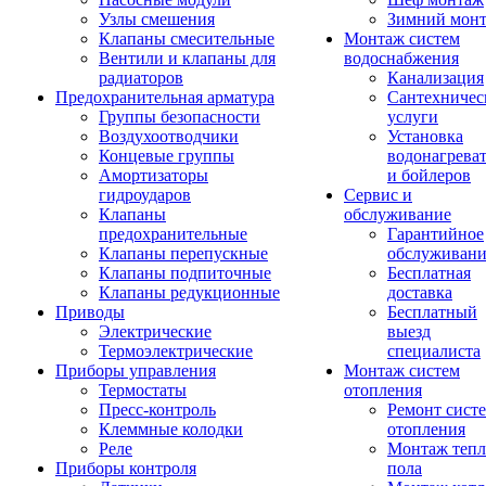
Узлы смешения
Зимний мон
Клапаны смесительные
Монтаж систем
Вентили и клапаны для
водоснабжения
радиаторов
Канализация
Предохранительная арматура
Сантехничес
Группы безопасности
услуги
Воздухоотводчики
Установка
Концевые группы
водонагрева
Амортизаторы
и бойлеров
гидроударов
Сервис и
Клапаны
обслуживание
предохранительные
Гарантийное
Клапаны перепускные
обслуживани
Клапаны подпиточные
Бесплатная
Клапаны редукционные
доставка
Приводы
Бесплатный
Электрические
выезд
Термоэлектрические
специалиста
Приборы управления
Монтаж систем
Термостаты
отопления
Пресс-контроль
Ремонт сист
Клеммные колодки
отопления
Реле
Монтаж тепл
Приборы контроля
пола