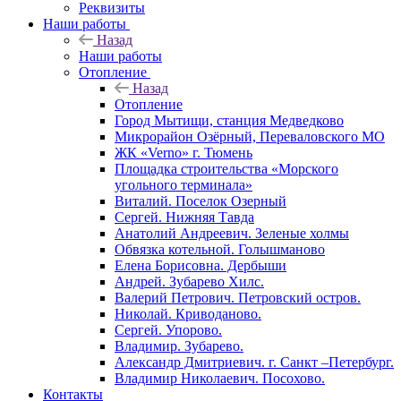
Реквизиты
Наши работы
Назад
Наши работы
Отопление
Назад
Отопление
Город Мытищи, станция Медведково
Микрорайон Озёрный, Переваловского МО
ЖК «Verno» г. Тюмень
Площадка строительства «Морского
угольного терминала»
Виталий. Поселок Озерный
Сергей. Нижняя Тавда
Анатолий Андреевич. Зеленые холмы
Обвязка котельной. Голышманово
Елена Борисовна. Дербыши
Андрей. Зубарево Хилс.
Валерий Петрович. Петровский остров.
Николай. Криводаново.
Сергей. Упорово.
Владимир. Зубарево.
Александр Дмитриевич. г. Санкт –Петербург.
Владимир Николаевич. Посохово.
Контакты