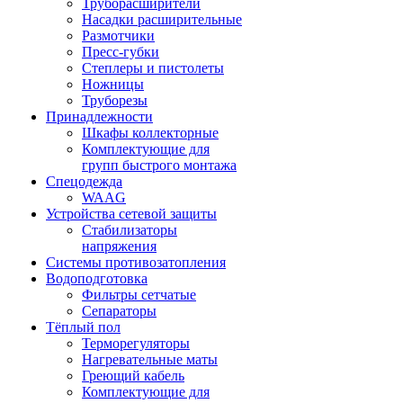
Труборасширители
Насадки расширительные
Размотчики
Пресс-губки
Степлеры и пистолеты
Ножницы
Труборезы
Принадлежности
Шкафы коллекторные
Комплектующие для
групп быстрого монтажа
Спецодежда
WAAG
Устройства сетевой защиты
Стабилизаторы
напряжения
Системы противозатопления
Водоподготовка
Фильтры сетчатые
Сепараторы
Тёплый пол
Терморегуляторы
Нагревательные маты
Греющий кабель
Комплектующие для