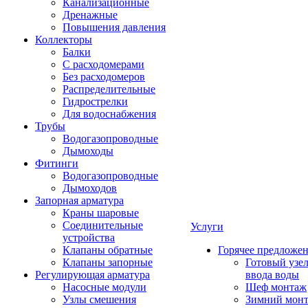
Канализационные
Дренажные
Повышения давления
Коллекторы
Балки
С расходомерами
Без расходомеров
Распределительные
Гидрострелки
Для водоснабжения
Трубы
Водогазопроводные
Дымоходы
Фитинги
Водогазопроводные
Дымоходов
Запорная арматура
Краны шаровые
Соединительные
Услуги
устройства
Клапаны обратные
Горячее предложе
Клапаны запорные
Готовый узе
Регулирующая арматура
ввода воды
Насосные модули
Шеф монтаж
Узлы смешения
Зимний мон