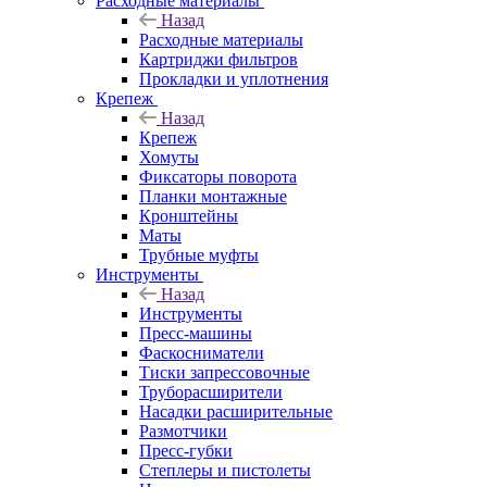
Расходные материалы
Назад
Расходные материалы
Картриджи фильтров
Прокладки и уплотнения
Крепеж
Назад
Крепеж
Хомуты
Фиксаторы поворота
Планки монтажные
Кронштейны
Маты
Трубные муфты
Инструменты
Назад
Инструменты
Пресс-машины
Фаскосниматели
Тиски запрессовочные
Труборасширители
Насадки расширительные
Размотчики
Пресс-губки
Степлеры и пистолеты