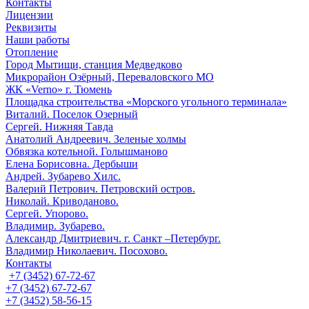
Контакты
Лицензии
Реквизиты
Наши работы
Отопление
Город Мытищи, станция Медведково
Микрорайон Озёрный, Переваловского МО
ЖК «Verno» г. Тюмень
Площадка строительства «Морского угольного терминала»
Виталий. Поселок Озерный
Сергей. Нижняя Тавда
Анатолий Андреевич. Зеленые холмы
Обвязка котельной. Голышманово
Елена Борисовна. Дербыши
Андрей. Зубарево Хилс.
Валерий Петрович. Петровский остров.
Николай. Криводаново.
Сергей. Упорово.
Владимир. Зубарево.
Александр Дмитриевич. г. Санкт –Петербург.
Владимир Николаевич. Посохово.
Контакты
+7 (3452) 67-72-67
+7 (3452) 67-72-67
+7 (3452) 58-56-15