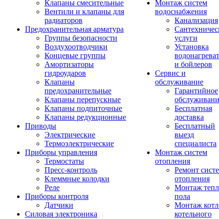
Клапаны смесительные
Монтаж систем
Вентили и клапаны для
водоснабжения
радиаторов
Канализация
Предохранительная арматура
Сантехничес
Группы безопасности
услуги
Воздухоотводчики
Установка
Концевые группы
водонагрева
Амортизаторы
и бойлеров
гидроударов
Сервис и
Клапаны
обслуживание
предохранительные
Гарантийное
Клапаны перепускные
обслуживани
Клапаны подпиточные
Бесплатная
Клапаны редукционные
доставка
Приводы
Бесплатный
Электрические
выезд
Термоэлектрические
специалиста
Приборы управления
Монтаж систем
Термостаты
отопления
Пресс-контроль
Ремонт сист
Клеммные колодки
отопления
Реле
Монтаж тепл
Приборы контроля
пола
Датчики
Монтаж котл
Силовая электроника
котельного