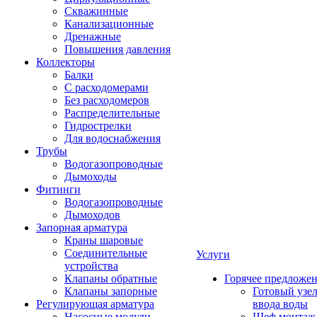
Скважинные
Канализационные
Дренажные
Повышения давления
Коллекторы
Балки
С расходомерами
Без расходомеров
Распределительные
Гидрострелки
Для водоснабжения
Трубы
Водогазопроводные
Дымоходы
Фитинги
Водогазопроводные
Дымоходов
Запорная арматура
Краны шаровые
Соединительные
Услуги
устройства
Клапаны обратные
Горячее предложе
Клапаны запорные
Готовый узе
Регулирующая арматура
ввода воды
Насосные модули
Шеф монтаж