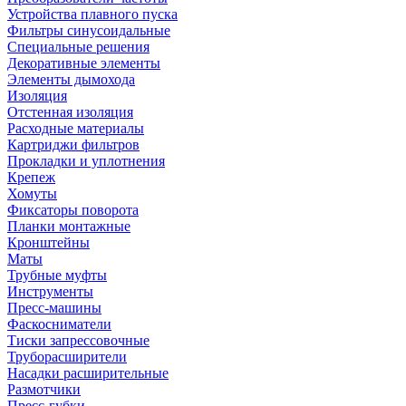
Устройства плавного пуска
Фильтры синусоидальные
Специальные решения
Декоративные элементы
Элементы дымохода
Изоляция
Отстенная изоляция
Расходные материалы
Картриджи фильтров
Прокладки и уплотнения
Крепеж
Хомуты
Фиксаторы поворота
Планки монтажные
Кронштейны
Маты
Трубные муфты
Инструменты
Пресс-машины
Фаскосниматели
Тиски запрессовочные
Труборасширители
Насадки расширительные
Размотчики
Пресс-губки