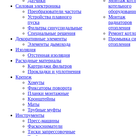
Датчики
Монтаж котл
Силовая электроника
котельного
Преобразователи частоты
оборудовани
Устройства плавного
Монтаж
пуска
радиаторов
Фильтры синусоидальные
отопления
Специальные решения
Ремонт котл
Декоративные элементы
Промывка си
Элементы дымохода
отопления
Изоляция
Отстенная изоляция
Расходные материалы
Картриджи фильтров
Прокладки и уплотнения
Крепеж
Хомуты
Фиксаторы поворота
Планки монтажные
Кронштейны
Маты
Трубные муфты
Инструменты
Пресс-машины
Фаскосниматели
Тиски запрессовочные