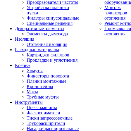
Преобразователи частоты
оборудовани
Устройства плавного
Монтаж
пуска
радиаторов
Фильтры синусоидальные
отопления
Специальные решения
Ремонт котл
Декоративные элементы
Промывка си
Элементы дымохода
отопления
Изоляция
Отстенная изоляция
Расходные материалы
Картриджи фильтров
Прокладки и уплотнения
Крепеж
Хомуты
Фиксаторы поворота
Планки монтажные
Кронштейны
Маты
Трубные муфты
Инструменты
Пресс-машины
Фаскосниматели
Тиски запрессовочные
Труборасширители
Насадки расширительные