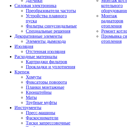
Датчики
Монтаж котл
Силовая электроника
котельного
Преобразователи частоты
оборудовани
Устройства плавного
Монтаж
пуска
радиаторов
Фильтры синусоидальные
отопления
Специальные решения
Ремонт котл
Декоративные элементы
Промывка си
Элементы дымохода
отопления
Изоляция
Отстенная изоляция
Расходные материалы
Картриджи фильтров
Прокладки и уплотнения
Крепеж
Хомуты
Фиксаторы поворота
Планки монтажные
Кронштейны
Маты
Трубные муфты
Инструменты
Пресс-машины
Фаскосниматели
Тиски запрессовочные