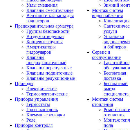
Узлы смешения
Зимний мон
Клапаны смесительные
Монтаж систем
Вентили и клапаны для
водоснабжения
радиаторов
Канализация
Предохранительная арматура
Сантехничес
Группы безопасности
услуги
Воздухоотводчики
Установка
Концевые группы
водонагрева
Амортизаторы
и бойлеров
гидроударов
Сервис и
Клапаны
обслуживание
предохранительные
Гарантийное
Клапаны перепускные
обслуживани
Клапаны подпиточные
Бесплатная
Клапаны редукционные
доставка
Приводы
Бесплатный
Электрические
выезд
Термоэлектрические
специалиста
Приборы управления
Монтаж систем
Термостаты
отопления
Пресс-контроль
Ремонт сист
Клеммные колодки
отопления
Реле
Монтаж тепл
Приборы контроля
пола