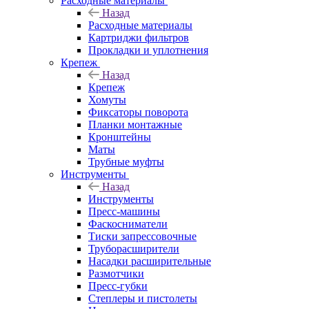
Расходные материалы
Назад
Расходные материалы
Картриджи фильтров
Прокладки и уплотнения
Крепеж
Назад
Крепеж
Хомуты
Фиксаторы поворота
Планки монтажные
Кронштейны
Маты
Трубные муфты
Инструменты
Назад
Инструменты
Пресс-машины
Фаскосниматели
Тиски запрессовочные
Труборасширители
Насадки расширительные
Размотчики
Пресс-губки
Степлеры и пистолеты