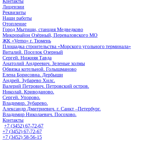
Контакты
Лицензии
Реквизиты
Наши работы
Отопление
Город Мытищи, станция Медведково
Микрорайон Озёрный, Переваловского МО
ЖК «Verno» г. Тюмень
Площадка строительства «Морского угольного терминала»
Виталий. Поселок Озерный
Сергей. Нижняя Тавда
Анатолий Андреевич. Зеленые холмы
Обвязка котельной. Голышманово
Елена Борисовна. Дербыши
Андрей. Зубарево Хилс.
Валерий Петрович. Петровский остров.
Николай. Криводаново.
Сергей. Упорово.
Владимир. Зубарево.
Александр Дмитриевич. г. Санкт –Петербург.
Владимир Николаевич. Посохово.
Контакты
+7 (3452) 67-72-67
+7 (3452) 67-72-67
+7 (3452) 58-56-15