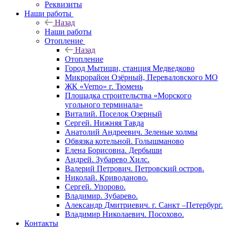
Реквизиты
Наши работы
Назад
Наши работы
Отопление
Назад
Отопление
Город Мытищи, станция Медведково
Микрорайон Озёрный, Переваловского МО
ЖК «Verno» г. Тюмень
Площадка строительства «Морского
угольного терминала»
Виталий. Поселок Озерный
Сергей. Нижняя Тавда
Анатолий Андреевич. Зеленые холмы
Обвязка котельной. Голышманово
Елена Борисовна. Дербыши
Андрей. Зубарево Хилс.
Валерий Петрович. Петровский остров.
Николай. Криводаново.
Сергей. Упорово.
Владимир. Зубарево.
Александр Дмитриевич. г. Санкт –Петербург.
Владимир Николаевич. Посохово.
Контакты