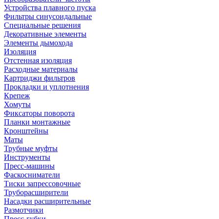
Устройства плавного пуска
Фильтры синусоидальные
Специальные решения
Декоративные элементы
Элементы дымохода
Изоляция
Отстенная изоляция
Расходные материалы
Картриджи фильтров
Прокладки и уплотнения
Крепеж
Хомуты
Фиксаторы поворота
Планки монтажные
Кронштейны
Маты
Трубные муфты
Инструменты
Пресс-машины
Фаскосниматели
Тиски запрессовочные
Труборасширители
Насадки расширительные
Размотчики
Пресс-губки