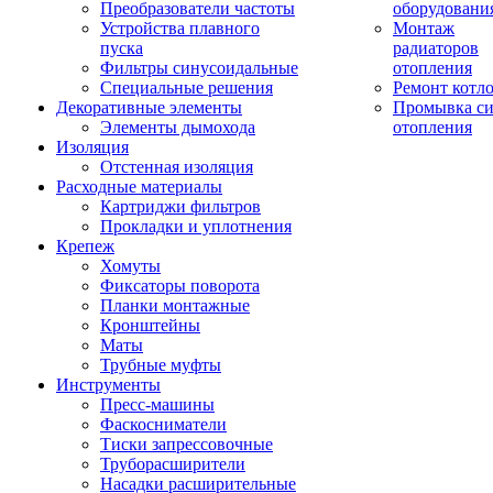
Преобразователи частоты
оборудовани
Устройства плавного
Монтаж
пуска
радиаторов
Фильтры синусоидальные
отопления
Специальные решения
Ремонт котл
Декоративные элементы
Промывка си
Элементы дымохода
отопления
Изоляция
Отстенная изоляция
Расходные материалы
Картриджи фильтров
Прокладки и уплотнения
Крепеж
Хомуты
Фиксаторы поворота
Планки монтажные
Кронштейны
Маты
Трубные муфты
Инструменты
Пресс-машины
Фаскосниматели
Тиски запрессовочные
Труборасширители
Насадки расширительные