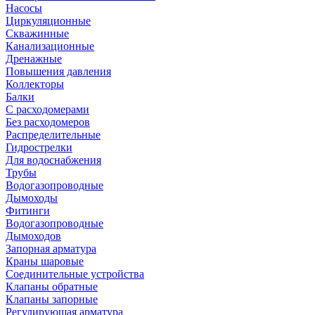
Насосы
Циркуляционные
Скважинные
Канализационные
Дренажные
Повышения давления
Коллекторы
Балки
С расходомерами
Без расходомеров
Распределительные
Гидрострелки
Для водоснабжения
Трубы
Водогазопроводные
Дымоходы
Фитинги
Водогазопроводные
Дымоходов
Запорная арматура
Краны шаровые
Соединительные устройства
Клапаны обратные
Клапаны запорные
Регулирующая арматура