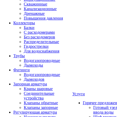
Скважинные
Канализационные
Дренажные
Повышения давления
Коллекторы
Балки
С расходомерами
Без расходомеров
Распределительные
Гидрострелки
Для водоснабжения
Трубы
Водогазопроводные
Дымоходы
Фитинги
Водогазопроводные
Дымоходов
Запорная арматура
Краны шаровые
Соединительные
Услуги
устройства
Клапаны обратные
Горячее предложе
Клапаны запорные
Готовый узе
Регулирующая арматура
ввода воды
Насосные модули
Шеф монтаж