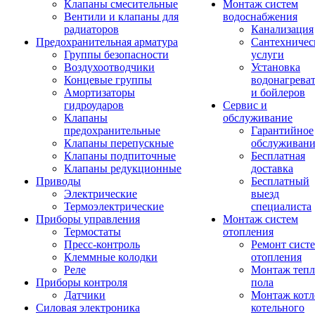
Клапаны смесительные
Монтаж систем
Вентили и клапаны для
водоснабжения
радиаторов
Канализация
Предохранительная арматура
Сантехничес
Группы безопасности
услуги
Воздухоотводчики
Установка
Концевые группы
водонагрева
Амортизаторы
и бойлеров
гидроударов
Сервис и
Клапаны
обслуживание
предохранительные
Гарантийное
Клапаны перепускные
обслуживани
Клапаны подпиточные
Бесплатная
Клапаны редукционные
доставка
Приводы
Бесплатный
Электрические
выезд
Термоэлектрические
специалиста
Приборы управления
Монтаж систем
Термостаты
отопления
Пресс-контроль
Ремонт сист
Клеммные колодки
отопления
Реле
Монтаж тепл
Приборы контроля
пола
Датчики
Монтаж котл
Силовая электроника
котельного