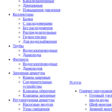
Канализационные
Дренажные
Повышения давления
Коллекторы
Балки
С расходомерами
Без расходомеров
Распределительные
Гидрострелки
Для водоснабжения
Трубы
Водогазопроводные
Дымоходы
Фитинги
Водогазопроводные
Дымоходов
Запорная арматура
Краны шаровые
Соединительные
Услуги
устройства
Клапаны обратные
Горячее предложе
Клапаны запорные
Готовый узе
Регулирующая арматура
ввода воды
Насосные модули
Шеф монтаж
Узлы смешения
Зимний мон