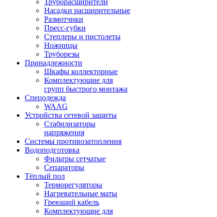
Труборасширители
Насадки расширительные
Размотчики
Пресс-губки
Степлеры и пистолеты
Ножницы
Труборезы
Принадлежности
Шкафы коллекторные
Комплектующие для
групп быстрого монтажа
Спецодежда
WAAG
Устройства сетевой защиты
Стабилизаторы
напряжения
Системы противозатопления
Водоподготовка
Фильтры сетчатые
Сепараторы
Тёплый пол
Терморегуляторы
Нагревательные маты
Греющий кабель
Комплектующие для