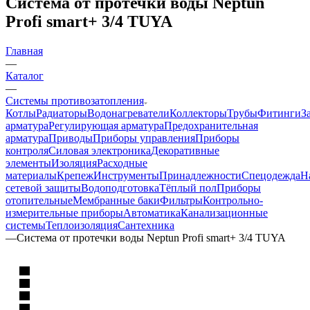
Система от протечки воды Neptun
Profi smart+ 3/4 TUYA
Главная
—
Каталог
—
Системы противозатопления
Котлы
Радиаторы
Водонагреватели
Коллекторы
Трубы
Фитинги
З
арматура
Регулирующая арматура
Предохранительная
арматура
Приводы
Приборы управления
Приборы
контроля
Силовая электроника
Декоративные
элементы
Изоляция
Расходные
материалы
Крепеж
Инструменты
Принадлежности
Спецодежда
Н
сетевой защиты
Водоподготовка
Тёплый пол
Приборы
отопительные
Мембранные баки
Фильтры
Контрольно-
измерительные приборы
Автоматика
Канализационные
системы
Теплоизоляция
Сантехника
—
Система от протечки воды Neptun Profi smart+ 3/4 TUYA