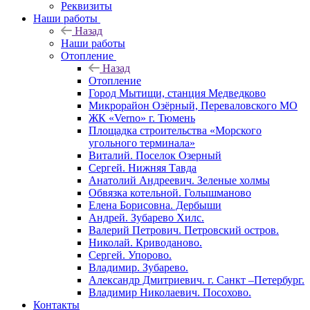
Реквизиты
Наши работы
Назад
Наши работы
Отопление
Назад
Отопление
Город Мытищи, станция Медведково
Микрорайон Озёрный, Переваловского МО
ЖК «Verno» г. Тюмень
Площадка строительства «Морского
угольного терминала»
Виталий. Поселок Озерный
Сергей. Нижняя Тавда
Анатолий Андреевич. Зеленые холмы
Обвязка котельной. Голышманово
Елена Борисовна. Дербыши
Андрей. Зубарево Хилс.
Валерий Петрович. Петровский остров.
Николай. Криводаново.
Сергей. Упорово.
Владимир. Зубарево.
Александр Дмитриевич. г. Санкт –Петербург.
Владимир Николаевич. Посохово.
Контакты