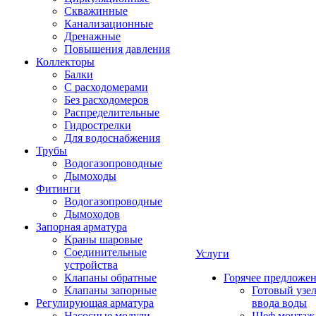
Скважинные
Канализационные
Дренажные
Повышения давления
Коллекторы
Балки
С расходомерами
Без расходомеров
Распределительные
Гидрострелки
Для водоснабжения
Трубы
Водогазопроводные
Дымоходы
Фитинги
Водогазопроводные
Дымоходов
Запорная арматура
Краны шаровые
Соединительные
Услуги
устройства
Клапаны обратные
Горячее предложе
Клапаны запорные
Готовый узе
Регулирующая арматура
ввода воды
Насосные модули
Шеф монтаж