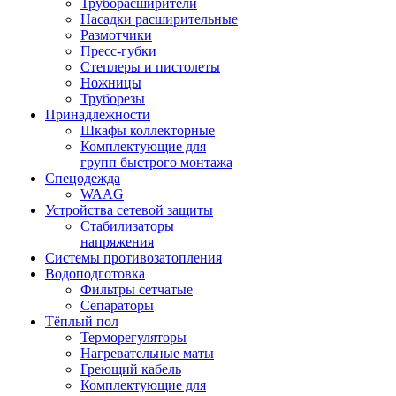
Труборасширители
Насадки расширительные
Размотчики
Пресс-губки
Степлеры и пистолеты
Ножницы
Труборезы
Принадлежности
Шкафы коллекторные
Комплектующие для
групп быстрого монтажа
Спецодежда
WAAG
Устройства сетевой защиты
Стабилизаторы
напряжения
Системы противозатопления
Водоподготовка
Фильтры сетчатые
Сепараторы
Тёплый пол
Терморегуляторы
Нагревательные маты
Греющий кабель
Комплектующие для