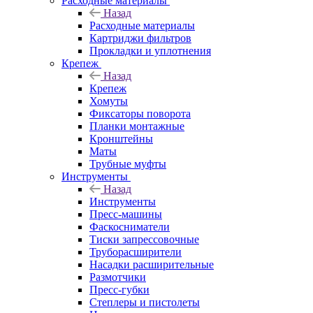
Расходные материалы
Назад
Расходные материалы
Картриджи фильтров
Прокладки и уплотнения
Крепеж
Назад
Крепеж
Хомуты
Фиксаторы поворота
Планки монтажные
Кронштейны
Маты
Трубные муфты
Инструменты
Назад
Инструменты
Пресс-машины
Фаскосниматели
Тиски запрессовочные
Труборасширители
Насадки расширительные
Размотчики
Пресс-губки
Степлеры и пистолеты