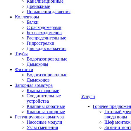
Канализационные
Дренажные
Повышения давления
Коллекторы
Балки
С расходомерами
Без расходомеров
Распределительные
Гидрострелки
Для водоснабжения
Трубы
Водогазопроводные
Дымоходы
Фитинги
Водогазопроводные
Дымоходов
Запорная арматура
Краны шаровые
Соединительные
Услуги
устройства
Клапаны обратные
Горячее предложе
Клапаны запорные
Готовый узе
Регулирующая арматура
ввода воды
Насосные модули
Шеф монтаж
Узлы смешения
Зимний мон