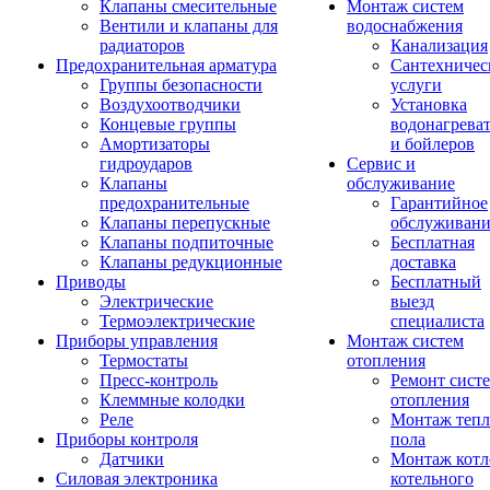
Клапаны смесительные
Монтаж систем
Вентили и клапаны для
водоснабжения
радиаторов
Канализация
Предохранительная арматура
Сантехничес
Группы безопасности
услуги
Воздухоотводчики
Установка
Концевые группы
водонагрева
Амортизаторы
и бойлеров
гидроударов
Сервис и
Клапаны
обслуживание
предохранительные
Гарантийное
Клапаны перепускные
обслуживани
Клапаны подпиточные
Бесплатная
Клапаны редукционные
доставка
Приводы
Бесплатный
Электрические
выезд
Термоэлектрические
специалиста
Приборы управления
Монтаж систем
Термостаты
отопления
Пресс-контроль
Ремонт сист
Клеммные колодки
отопления
Реле
Монтаж тепл
Приборы контроля
пола
Датчики
Монтаж котл
Силовая электроника
котельного