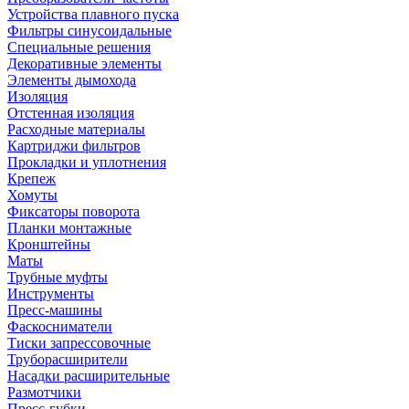
Устройства плавного пуска
Фильтры синусоидальные
Специальные решения
Декоративные элементы
Элементы дымохода
Изоляция
Отстенная изоляция
Расходные материалы
Картриджи фильтров
Прокладки и уплотнения
Крепеж
Хомуты
Фиксаторы поворота
Планки монтажные
Кронштейны
Маты
Трубные муфты
Инструменты
Пресс-машины
Фаскосниматели
Тиски запрессовочные
Труборасширители
Насадки расширительные
Размотчики
Пресс-губки