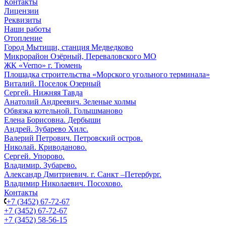
Контакты
Лицензии
Реквизиты
Наши работы
Отопление
Город Мытищи, станция Медведково
Микрорайон Озёрный, Переваловского МО
ЖК «Verno» г. Тюмень
Площадка строительства «Морского угольного терминала»
Виталий. Поселок Озерный
Сергей. Нижняя Тавда
Анатолий Андреевич. Зеленые холмы
Обвязка котельной. Голышманово
Елена Борисовна. Дербыши
Андрей. Зубарево Хилс.
Валерий Петрович. Петровский остров.
Николай. Криводаново.
Сергей. Упорово.
Владимир. Зубарево.
Александр Дмитриевич. г. Санкт –Петербург.
Владимир Николаевич. Посохово.
Контакты
+7 (3452) 67-72-67
+7 (3452) 67-72-67
+7 (3452) 58-56-15