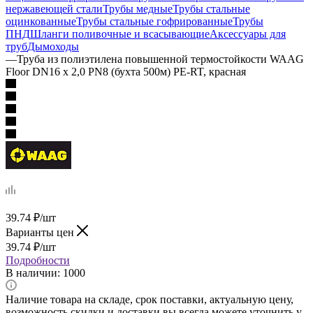
нержавеющей стали
Трубы медные
Трубы стальные
оцинкованные
Трубы стальные гофрированные
Трубы
ПНД
Шланги поливочные и всасывающие
Аксессуары для
труб
Дымоходы
—
Труба из полиэтилена повышенной термостойкости WAAG
Floor DN16 x 2,0 PN8 (бухта 500м) PE-RT, красная
39.74
₽
/шт
Варианты цен
39.74
₽
/шт
Подробности
В наличии
: 1000
Наличие товара на складе, срок поставки, актуальную цену,
возможность скидки и доставки вы всегда можете уточнить у