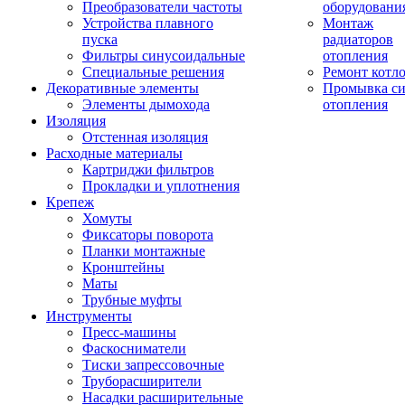
Преобразователи частоты
оборудовани
Устройства плавного
Монтаж
пуска
радиаторов
Фильтры синусоидальные
отопления
Специальные решения
Ремонт котл
Декоративные элементы
Промывка си
Элементы дымохода
отопления
Изоляция
Отстенная изоляция
Расходные материалы
Картриджи фильтров
Прокладки и уплотнения
Крепеж
Хомуты
Фиксаторы поворота
Планки монтажные
Кронштейны
Маты
Трубные муфты
Инструменты
Пресс-машины
Фаскосниматели
Тиски запрессовочные
Труборасширители
Насадки расширительные