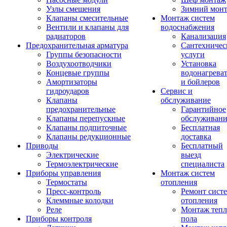
Узлы смешения
Зимний мон
Клапаны смесительные
Монтаж систем
Вентили и клапаны для
водоснабжения
радиаторов
Канализация
Предохранительная арматура
Сантехничес
Группы безопасности
услуги
Воздухоотводчики
Установка
Концевые группы
водонагрева
Амортизаторы
и бойлеров
гидроударов
Сервис и
Клапаны
обслуживание
предохранительные
Гарантийное
Клапаны перепускные
обслуживани
Клапаны подпиточные
Бесплатная
Клапаны редукционные
доставка
Приводы
Бесплатный
Электрические
выезд
Термоэлектрические
специалиста
Приборы управления
Монтаж систем
Термостаты
отопления
Пресс-контроль
Ремонт сист
Клеммные колодки
отопления
Реле
Монтаж тепл
Приборы контроля
пола