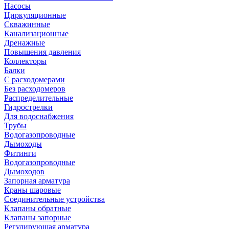
Насосы
Циркуляционные
Скважинные
Канализационные
Дренажные
Повышения давления
Коллекторы
Балки
С расходомерами
Без расходомеров
Распределительные
Гидрострелки
Для водоснабжения
Трубы
Водогазопроводные
Дымоходы
Фитинги
Водогазопроводные
Дымоходов
Запорная арматура
Краны шаровые
Соединительные устройства
Клапаны обратные
Клапаны запорные
Регулирующая арматура