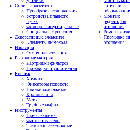
Датчики
Монтаж котл
Силовая электроника
котельного
Преобразователи частоты
оборудовани
Устройства плавного
Монтаж
пуска
радиаторов
Фильтры синусоидальные
отопления
Специальные решения
Ремонт котл
Декоративные элементы
Промывка си
Элементы дымохода
отопления
Изоляция
Отстенная изоляция
Расходные материалы
Картриджи фильтров
Прокладки и уплотнения
Крепеж
Хомуты
Фиксаторы поворота
Планки монтажные
Кронштейны
Маты
Трубные муфты
Инструменты
Пресс-машины
Фаскосниматели
Тиски запрессовочные