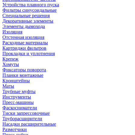
Устройства плавного пуска
Фильтры синусоидальные
Специальные решения
Декоративные элементы
Элементы дымохода
Изоляция
Отстенная изоляция
Расходные материалы
Картриджи фильтров
Прокладки и уплотнения
Крепеж
Хомуты
Фиксаторы поворота
Планки монтажные
Кронштейны
Маты
Трубные муфты
Инструменты
Пресс-машины
Фаскосниматели
Тиски запрессовочные
Труборасширители
Насадки расширительные
Размотчики
Пресс-губки