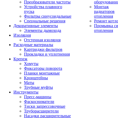
Преобразователи частоты
оборудовани
Устройства плавного
Монтаж
пуска
радиаторов
Фильтры синусоидальные
отопления
Специальные решения
Ремонт котл
Декоративные элементы
Промывка си
Элементы дымохода
отопления
Изоляция
Отстенная изоляция
Расходные материалы
Картриджи фильтров
Прокладки и уплотнения
Крепеж
Хомуты
Фиксаторы поворота
Планки монтажные
Кронштейны
Маты
Трубные муфты
Инструменты
Пресс-машины
Фаскосниматели
Тиски запрессовочные
Труборасширители
Насадки расширительные