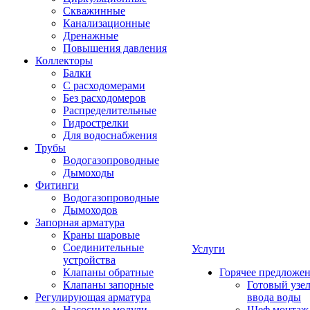
Скважинные
Канализационные
Дренажные
Повышения давления
Коллекторы
Балки
С расходомерами
Без расходомеров
Распределительные
Гидрострелки
Для водоснабжения
Трубы
Водогазопроводные
Дымоходы
Фитинги
Водогазопроводные
Дымоходов
Запорная арматура
Краны шаровые
Соединительные
Услуги
устройства
Клапаны обратные
Горячее предложе
Клапаны запорные
Готовый узе
Регулирующая арматура
ввода воды
Насосные модули
Шеф монтаж