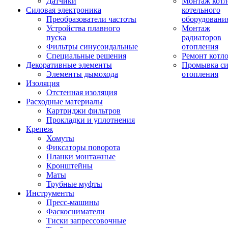
Датчики
Монтаж котл
Силовая электроника
котельного
Преобразователи частоты
оборудовани
Устройства плавного
Монтаж
пуска
радиаторов
Фильтры синусоидальные
отопления
Специальные решения
Ремонт котл
Декоративные элементы
Промывка си
Элементы дымохода
отопления
Изоляция
Отстенная изоляция
Расходные материалы
Картриджи фильтров
Прокладки и уплотнения
Крепеж
Хомуты
Фиксаторы поворота
Планки монтажные
Кронштейны
Маты
Трубные муфты
Инструменты
Пресс-машины
Фаскосниматели
Тиски запрессовочные