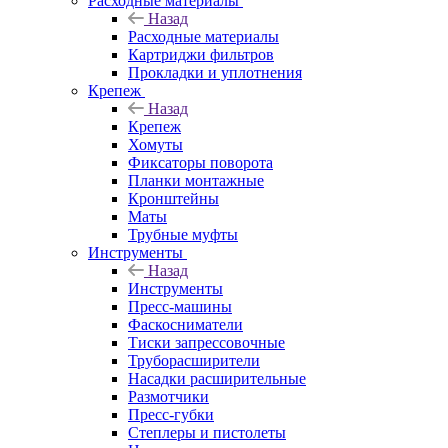
Расходные материалы
Назад
Расходные материалы
Картриджи фильтров
Прокладки и уплотнения
Крепеж
Назад
Крепеж
Хомуты
Фиксаторы поворота
Планки монтажные
Кронштейны
Маты
Трубные муфты
Инструменты
Назад
Инструменты
Пресс-машины
Фаскосниматели
Тиски запрессовочные
Труборасширители
Насадки расширительные
Размотчики
Пресс-губки
Степлеры и пистолеты