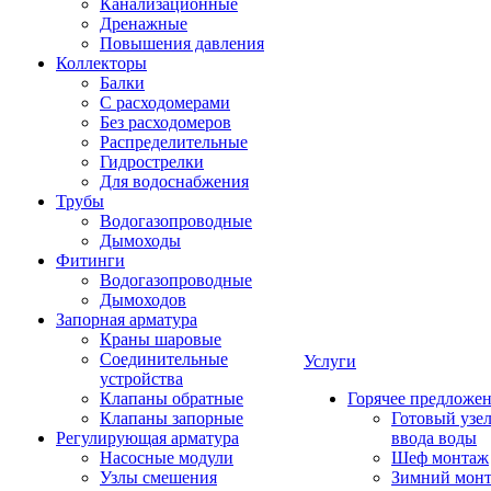
Канализационные
Дренажные
Повышения давления
Коллекторы
Балки
С расходомерами
Без расходомеров
Распределительные
Гидрострелки
Для водоснабжения
Трубы
Водогазопроводные
Дымоходы
Фитинги
Водогазопроводные
Дымоходов
Запорная арматура
Краны шаровые
Соединительные
Услуги
устройства
Клапаны обратные
Горячее предложе
Клапаны запорные
Готовый узе
Регулирующая арматура
ввода воды
Насосные модули
Шеф монтаж
Узлы смешения
Зимний мон