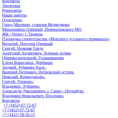
Контакты
Лицензии
Реквизиты
Наши работы
Отопление
Город Мытищи, станция Медведково
Микрорайон Озёрный, Переваловского МО
ЖК «Verno» г. Тюмень
Площадка строительства «Морского угольного терминала»
Виталий. Поселок Озерный
Сергей. Нижняя Тавда
Анатолий Андреевич. Зеленые холмы
Обвязка котельной. Голышманово
Елена Борисовна. Дербыши
Андрей. Зубарево Хилс.
Валерий Петрович. Петровский остров.
Николай. Криводаново.
Сергей. Упорово.
Владимир. Зубарево.
Александр Дмитриевич. г. Санкт –Петербург.
Владимир Николаевич. Посохово.
Контакты
+7 (3452) 67-72-67
+7 (3452) 67-72-67
+7 (3452) 58-56-15