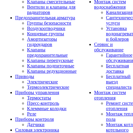
Клапаны смесительные
Монтаж систем
Вентили и клапаны для
водоснабжения
радиаторов
Канализация
Предохранительная арматура
Сантехничес
Группы безопасности
услуги
Воздухоотводчики
Установка
Концевые группы
водонагрева
Амортизаторы
и бойлеров
гидроударов
Сервис и
Клапаны
обслуживание
предохранительные
Гарантийное
Клапаны перепускные
обслуживани
Клапаны подпиточные
Бесплатная
Клапаны редукционные
доставка
Приводы
Бесплатный
Электрические
выезд
Термоэлектрические
специалиста
Приборы управления
Монтаж систем
Термостаты
отопления
Пресс-контроль
Ремонт сист
Клеммные колодки
отопления
Реле
Монтаж тепл
Приборы контроля
пола
Датчики
Монтаж котл
Силовая электроника
котельного