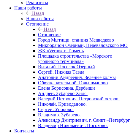
Реквизиты
Наши работы
Назад
Наши работы
Отопление
Назад
Отопление
Город Мытищи, станция Медведково
Микрорайон Озёрный, Переваловского МО
ЖК «Verno» г. Тюмень
Площадка строительства «Морского
угольного терминала»
Виталий. Поселок Озерный
Сергей. Нижняя Тавда
Анатолий Андреевич. Зеленые холмы
Обвязка котельной. Голышманово
Елена Борисовна. Дербыши
Андрей. Зубарево Хилс.
Валерий Петрович. Петровский остров.
Николай. Криводаново.
Сергей. Упорово.
Владимир. Зубарево.
Александр Дмитриевич. г. Санкт –Петербург.
Владимир Николаевич. Посохово.
Контакты