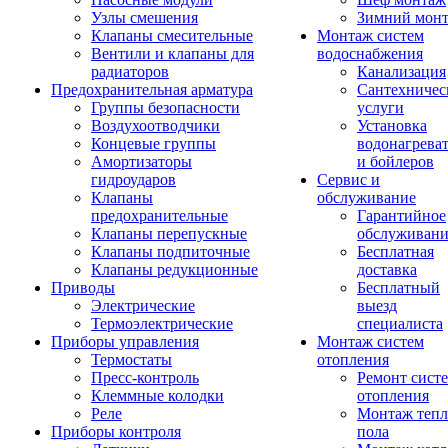
Узлы смешения
Зимний мон
Клапаны смесительные
Монтаж систем
Вентили и клапаны для
водоснабжения
радиаторов
Канализация
Предохранительная арматура
Сантехничес
Группы безопасности
услуги
Воздухоотводчики
Установка
Концевые группы
водонагрева
Амортизаторы
и бойлеров
гидроударов
Сервис и
Клапаны
обслуживание
предохранительные
Гарантийное
Клапаны перепускные
обслуживани
Клапаны подпиточные
Бесплатная
Клапаны редукционные
доставка
Приводы
Бесплатный
Электрические
выезд
Термоэлектрические
специалиста
Приборы управления
Монтаж систем
Термостаты
отопления
Пресс-контроль
Ремонт сист
Клеммные колодки
отопления
Реле
Монтаж тепл
Приборы контроля
пола