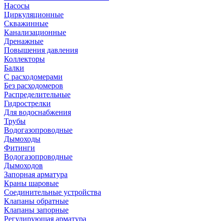
Насосы
Циркуляционные
Скважинные
Канализационные
Дренажные
Повышения давления
Коллекторы
Балки
С расходомерами
Без расходомеров
Распределительные
Гидрострелки
Для водоснабжения
Трубы
Водогазопроводные
Дымоходы
Фитинги
Водогазопроводные
Дымоходов
Запорная арматура
Краны шаровые
Соединительные устройства
Клапаны обратные
Клапаны запорные
Регулирующая арматура