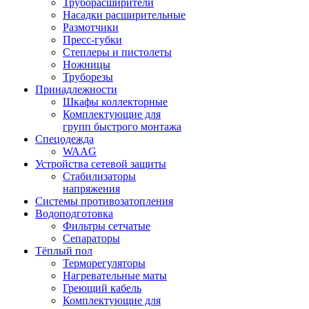
Труборасширители
Насадки расширительные
Размотчики
Пресс-губки
Степлеры и пистолеты
Ножницы
Труборезы
Принадлежности
Шкафы коллекторные
Комплектующие для
групп быстрого монтажа
Спецодежда
WAAG
Устройства сетевой защиты
Стабилизаторы
напряжения
Системы противозатопления
Водоподготовка
Фильтры сетчатые
Сепараторы
Тёплый пол
Терморегуляторы
Нагревательные маты
Греющий кабель
Комплектующие для