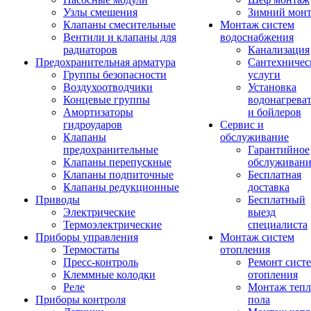
Узлы смешения
Зимний мон
Клапаны смесительные
Монтаж систем
Вентили и клапаны для
водоснабжения
радиаторов
Канализация
Предохранительная арматура
Сантехничес
Группы безопасности
услуги
Воздухоотводчики
Установка
Концевые группы
водонагрева
Амортизаторы
и бойлеров
гидроударов
Сервис и
Клапаны
обслуживание
предохранительные
Гарантийное
Клапаны перепускные
обслуживани
Клапаны подпиточные
Бесплатная
Клапаны редукционные
доставка
Приводы
Бесплатный
Электрические
выезд
Термоэлектрические
специалиста
Приборы управления
Монтаж систем
Термостаты
отопления
Пресс-контроль
Ремонт сист
Клеммные колодки
отопления
Реле
Монтаж тепл
Приборы контроля
пола