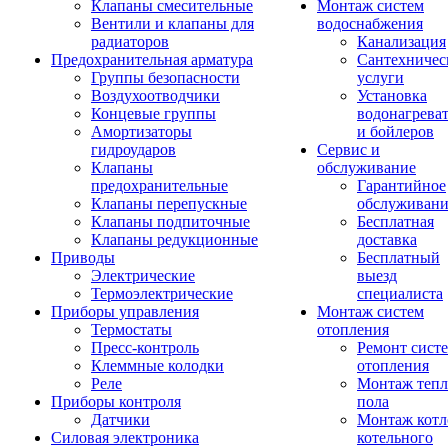
Клапаны смесительные
Монтаж систем
Вентили и клапаны для
водоснабжения
радиаторов
Канализация
Предохранительная арматура
Сантехничес
Группы безопасности
услуги
Воздухоотводчики
Установка
Концевые группы
водонагрева
Амортизаторы
и бойлеров
гидроударов
Сервис и
Клапаны
обслуживание
предохранительные
Гарантийное
Клапаны перепускные
обслуживани
Клапаны подпиточные
Бесплатная
Клапаны редукционные
доставка
Приводы
Бесплатный
Электрические
выезд
Термоэлектрические
специалиста
Приборы управления
Монтаж систем
Термостаты
отопления
Пресс-контроль
Ремонт сист
Клеммные колодки
отопления
Реле
Монтаж тепл
Приборы контроля
пола
Датчики
Монтаж котл
Силовая электроника
котельного