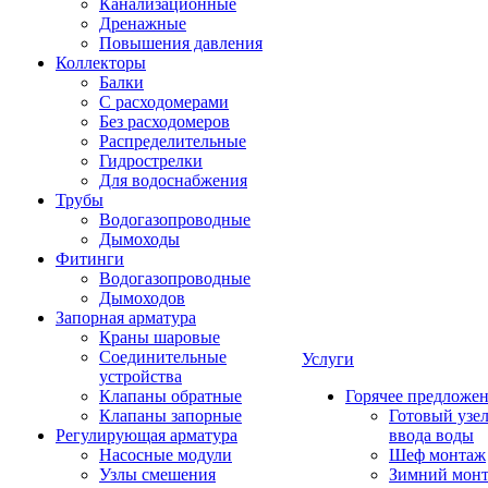
Канализационные
Дренажные
Повышения давления
Коллекторы
Балки
С расходомерами
Без расходомеров
Распределительные
Гидрострелки
Для водоснабжения
Трубы
Водогазопроводные
Дымоходы
Фитинги
Водогазопроводные
Дымоходов
Запорная арматура
Краны шаровые
Соединительные
Услуги
устройства
Клапаны обратные
Горячее предложе
Клапаны запорные
Готовый узе
Регулирующая арматура
ввода воды
Насосные модули
Шеф монтаж
Узлы смешения
Зимний мон