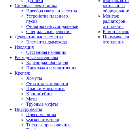
Датчики
Монтаж котл
Силовая электроника
котельного
Преобразователи частоты
оборудовани
Устройства плавного
Монтаж
пуска
радиаторов
Фильтры синусоидальные
отопления
Специальные решения
Ремонт котл
Декоративные элементы
Промывка си
Элементы дымохода
отопления
Изоляция
Отстенная изоляция
Расходные материалы
Картриджи фильтров
Прокладки и уплотнения
Крепеж
Хомуты
Фиксаторы поворота
Планки монтажные
Кронштейны
Маты
Трубные муфты
Инструменты
Пресс-машины
Фаскосниматели
Тиски запрессовочные