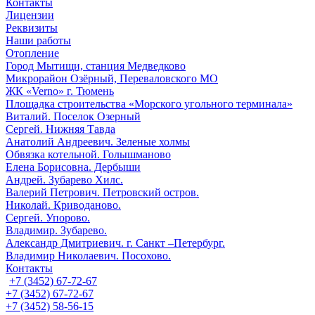
Контакты
Лицензии
Реквизиты
Наши работы
Отопление
Город Мытищи, станция Медведково
Микрорайон Озёрный, Переваловского МО
ЖК «Verno» г. Тюмень
Площадка строительства «Морского угольного терминала»
Виталий. Поселок Озерный
Сергей. Нижняя Тавда
Анатолий Андреевич. Зеленые холмы
Обвязка котельной. Голышманово
Елена Борисовна. Дербыши
Андрей. Зубарево Хилс.
Валерий Петрович. Петровский остров.
Николай. Криводаново.
Сергей. Упорово.
Владимир. Зубарево.
Александр Дмитриевич. г. Санкт –Петербург.
Владимир Николаевич. Посохово.
Контакты
+7 (3452) 67-72-67
+7 (3452) 67-72-67
+7 (3452) 58-56-15