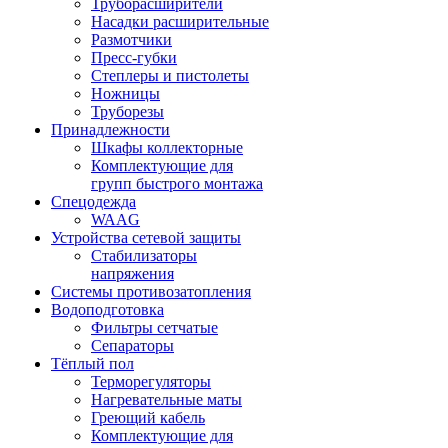
Труборасширители
Насадки расширительные
Размотчики
Пресс-губки
Степлеры и пистолеты
Ножницы
Труборезы
Принадлежности
Шкафы коллекторные
Комплектующие для
групп быстрого монтажа
Спецодежда
WAAG
Устройства сетевой защиты
Стабилизаторы
напряжения
Системы противозатопления
Водоподготовка
Фильтры сетчатые
Сепараторы
Тёплый пол
Терморегуляторы
Нагревательные маты
Греющий кабель
Комплектующие для