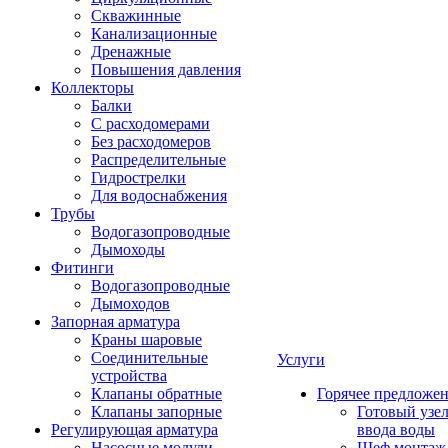
Скважинные
Канализационные
Дренажные
Повышения давления
Коллекторы
Балки
С расходомерами
Без расходомеров
Распределительные
Гидрострелки
Для водоснабжения
Трубы
Водогазопроводные
Дымоходы
Фитинги
Водогазопроводные
Дымоходов
Запорная арматура
Краны шаровые
Соединительные
Услуги
устройства
Клапаны обратные
Горячее предложе
Клапаны запорные
Готовый узе
Регулирующая арматура
ввода воды
Насосные модули
Шеф монтаж