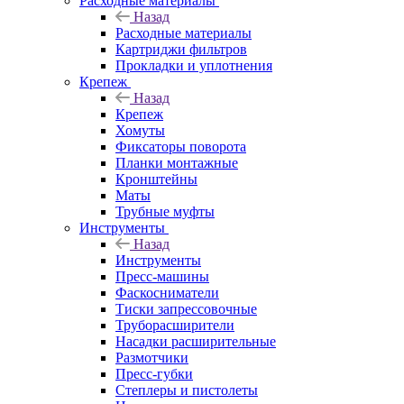
Расходные материалы
Назад
Расходные материалы
Картриджи фильтров
Прокладки и уплотнения
Крепеж
Назад
Крепеж
Хомуты
Фиксаторы поворота
Планки монтажные
Кронштейны
Маты
Трубные муфты
Инструменты
Назад
Инструменты
Пресс-машины
Фаскосниматели
Тиски запрессовочные
Труборасширители
Насадки расширительные
Размотчики
Пресс-губки
Степлеры и пистолеты