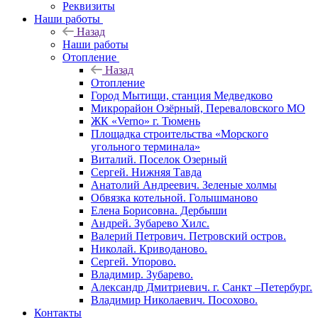
Реквизиты
Наши работы
Назад
Наши работы
Отопление
Назад
Отопление
Город Мытищи, станция Медведково
Микрорайон Озёрный, Переваловского МО
ЖК «Verno» г. Тюмень
Площадка строительства «Морского
угольного терминала»
Виталий. Поселок Озерный
Сергей. Нижняя Тавда
Анатолий Андреевич. Зеленые холмы
Обвязка котельной. Голышманово
Елена Борисовна. Дербыши
Андрей. Зубарево Хилс.
Валерий Петрович. Петровский остров.
Николай. Криводаново.
Сергей. Упорово.
Владимир. Зубарево.
Александр Дмитриевич. г. Санкт –Петербург.
Владимир Николаевич. Посохово.
Контакты