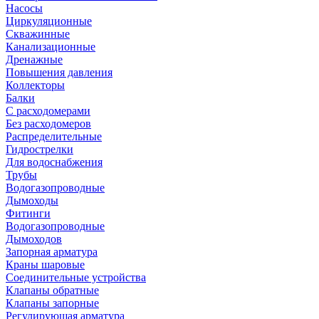
Насосы
Циркуляционные
Скважинные
Канализационные
Дренажные
Повышения давления
Коллекторы
Балки
С расходомерами
Без расходомеров
Распределительные
Гидрострелки
Для водоснабжения
Трубы
Водогазопроводные
Дымоходы
Фитинги
Водогазопроводные
Дымоходов
Запорная арматура
Краны шаровые
Соединительные устройства
Клапаны обратные
Клапаны запорные
Регулирующая арматура