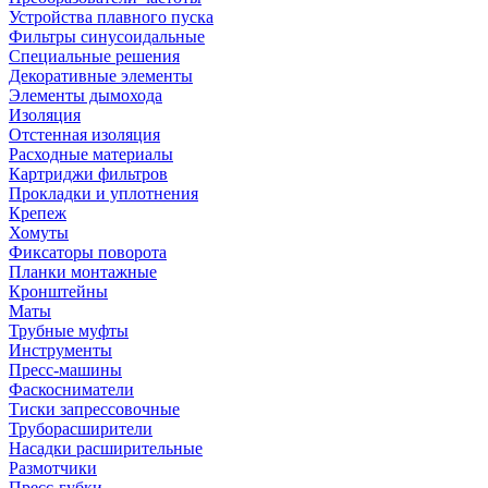
Устройства плавного пуска
Фильтры синусоидальные
Специальные решения
Декоративные элементы
Элементы дымохода
Изоляция
Отстенная изоляция
Расходные материалы
Картриджи фильтров
Прокладки и уплотнения
Крепеж
Хомуты
Фиксаторы поворота
Планки монтажные
Кронштейны
Маты
Трубные муфты
Инструменты
Пресс-машины
Фаскосниматели
Тиски запрессовочные
Труборасширители
Насадки расширительные
Размотчики
Пресс-губки