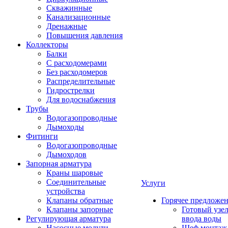
Скважинные
Канализационные
Дренажные
Повышения давления
Коллекторы
Балки
С расходомерами
Без расходомеров
Распределительные
Гидрострелки
Для водоснабжения
Трубы
Водогазопроводные
Дымоходы
Фитинги
Водогазопроводные
Дымоходов
Запорная арматура
Краны шаровые
Соединительные
Услуги
устройства
Клапаны обратные
Горячее предложе
Клапаны запорные
Готовый узе
Регулирующая арматура
ввода воды
Насосные модули
Шеф монтаж