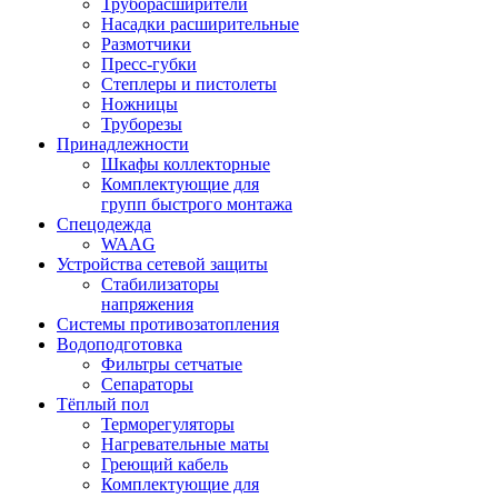
Труборасширители
Насадки расширительные
Размотчики
Пресс-губки
Степлеры и пистолеты
Ножницы
Труборезы
Принадлежности
Шкафы коллекторные
Комплектующие для
групп быстрого монтажа
Спецодежда
WAAG
Устройства сетевой защиты
Стабилизаторы
напряжения
Системы противозатопления
Водоподготовка
Фильтры сетчатые
Сепараторы
Тёплый пол
Терморегуляторы
Нагревательные маты
Греющий кабель
Комплектующие для