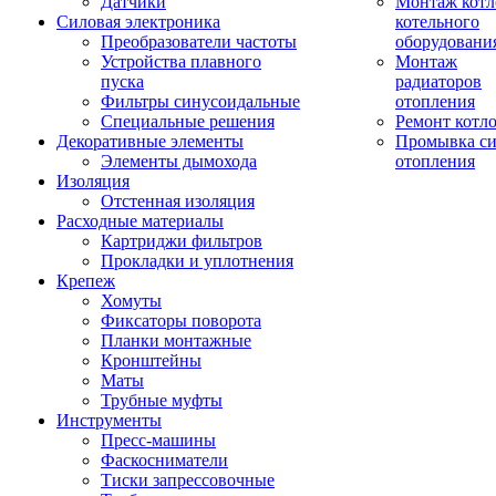
Датчики
Монтаж котл
Силовая электроника
котельного
Преобразователи частоты
оборудовани
Устройства плавного
Монтаж
пуска
радиаторов
Фильтры синусоидальные
отопления
Специальные решения
Ремонт котл
Декоративные элементы
Промывка си
Элементы дымохода
отопления
Изоляция
Отстенная изоляция
Расходные материалы
Картриджи фильтров
Прокладки и уплотнения
Крепеж
Хомуты
Фиксаторы поворота
Планки монтажные
Кронштейны
Маты
Трубные муфты
Инструменты
Пресс-машины
Фаскосниматели
Тиски запрессовочные