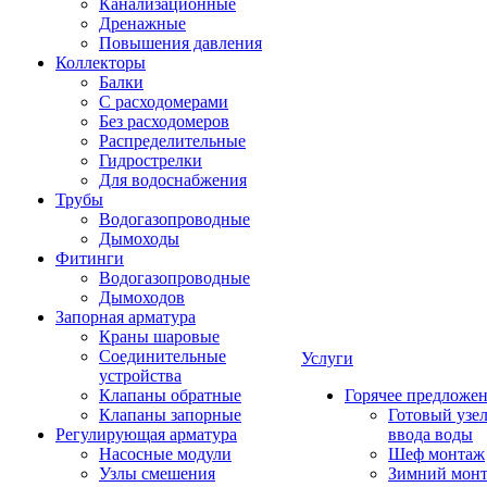
Канализационные
Дренажные
Повышения давления
Коллекторы
Балки
С расходомерами
Без расходомеров
Распределительные
Гидрострелки
Для водоснабжения
Трубы
Водогазопроводные
Дымоходы
Фитинги
Водогазопроводные
Дымоходов
Запорная арматура
Краны шаровые
Соединительные
Услуги
устройства
Клапаны обратные
Горячее предложе
Клапаны запорные
Готовый узе
Регулирующая арматура
ввода воды
Насосные модули
Шеф монтаж
Узлы смешения
Зимний мон