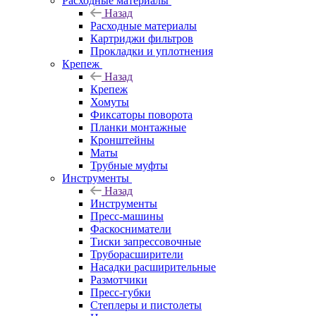
Расходные материалы
Назад
Расходные материалы
Картриджи фильтров
Прокладки и уплотнения
Крепеж
Назад
Крепеж
Хомуты
Фиксаторы поворота
Планки монтажные
Кронштейны
Маты
Трубные муфты
Инструменты
Назад
Инструменты
Пресс-машины
Фаскосниматели
Тиски запрессовочные
Труборасширители
Насадки расширительные
Размотчики
Пресс-губки
Степлеры и пистолеты