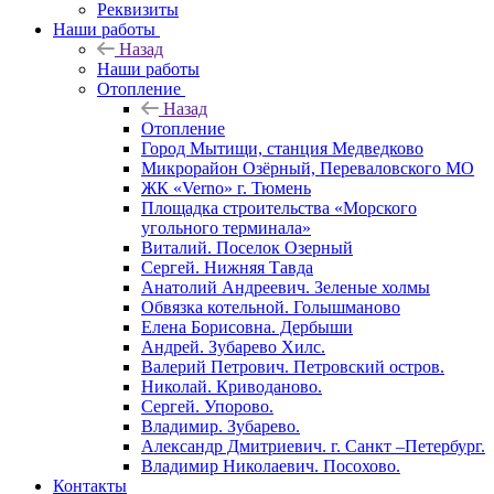
Реквизиты
Наши работы
Назад
Наши работы
Отопление
Назад
Отопление
Город Мытищи, станция Медведково
Микрорайон Озёрный, Переваловского МО
ЖК «Verno» г. Тюмень
Площадка строительства «Морского
угольного терминала»
Виталий. Поселок Озерный
Сергей. Нижняя Тавда
Анатолий Андреевич. Зеленые холмы
Обвязка котельной. Голышманово
Елена Борисовна. Дербыши
Андрей. Зубарево Хилс.
Валерий Петрович. Петровский остров.
Николай. Криводаново.
Сергей. Упорово.
Владимир. Зубарево.
Александр Дмитриевич. г. Санкт –Петербург.
Владимир Николаевич. Посохово.
Контакты