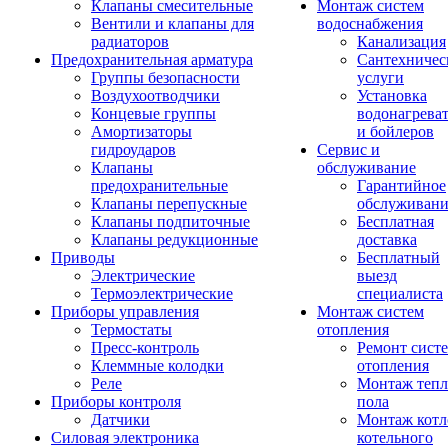
Клапаны смесительные
Монтаж систем
Вентили и клапаны для
водоснабжения
радиаторов
Канализация
Предохранительная арматура
Сантехничес
Группы безопасности
услуги
Воздухоотводчики
Установка
Концевые группы
водонагрева
Амортизаторы
и бойлеров
гидроударов
Сервис и
Клапаны
обслуживание
предохранительные
Гарантийное
Клапаны перепускные
обслуживани
Клапаны подпиточные
Бесплатная
Клапаны редукционные
доставка
Приводы
Бесплатный
Электрические
выезд
Термоэлектрические
специалиста
Приборы управления
Монтаж систем
Термостаты
отопления
Пресс-контроль
Ремонт сист
Клеммные колодки
отопления
Реле
Монтаж тепл
Приборы контроля
пола
Датчики
Монтаж котл
Силовая электроника
котельного