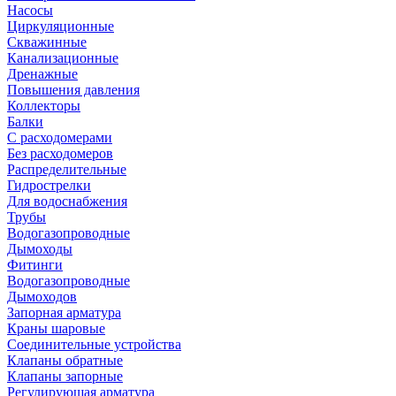
Насосы
Циркуляционные
Скважинные
Канализационные
Дренажные
Повышения давления
Коллекторы
Балки
С расходомерами
Без расходомеров
Распределительные
Гидрострелки
Для водоснабжения
Трубы
Водогазопроводные
Дымоходы
Фитинги
Водогазопроводные
Дымоходов
Запорная арматура
Краны шаровые
Соединительные устройства
Клапаны обратные
Клапаны запорные
Регулирующая арматура