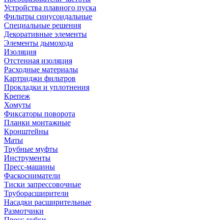
Устройства плавного пуска
Фильтры синусоидальные
Специальные решения
Декоративные элементы
Элементы дымохода
Изоляция
Отстенная изоляция
Расходные материалы
Картриджи фильтров
Прокладки и уплотнения
Крепеж
Хомуты
Фиксаторы поворота
Планки монтажные
Кронштейны
Маты
Трубные муфты
Инструменты
Пресс-машины
Фаскосниматели
Тиски запрессовочные
Труборасширители
Насадки расширительные
Размотчики
Пресс-губки