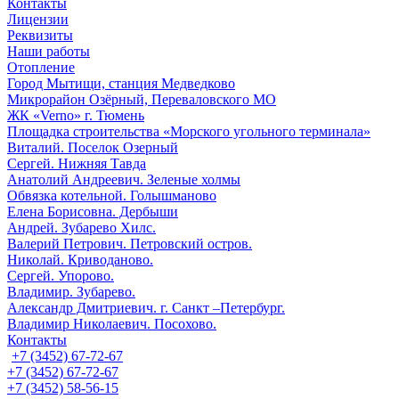
Контакты
Лицензии
Реквизиты
Наши работы
Отопление
Город Мытищи, станция Медведково
Микрорайон Озёрный, Переваловского МО
ЖК «Verno» г. Тюмень
Площадка строительства «Морского угольного терминала»
Виталий. Поселок Озерный
Сергей. Нижняя Тавда
Анатолий Андреевич. Зеленые холмы
Обвязка котельной. Голышманово
Елена Борисовна. Дербыши
Андрей. Зубарево Хилс.
Валерий Петрович. Петровский остров.
Николай. Криводаново.
Сергей. Упорово.
Владимир. Зубарево.
Александр Дмитриевич. г. Санкт –Петербург.
Владимир Николаевич. Посохово.
Контакты
+7 (3452) 67-72-67
+7 (3452) 67-72-67
+7 (3452) 58-56-15