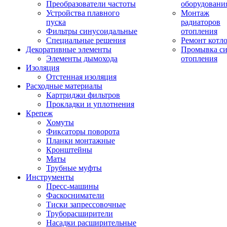
Преобразователи частоты
оборудовани
Устройства плавного
Монтаж
пуска
радиаторов
Фильтры синусоидальные
отопления
Специальные решения
Ремонт котл
Декоративные элементы
Промывка си
Элементы дымохода
отопления
Изоляция
Отстенная изоляция
Расходные материалы
Картриджи фильтров
Прокладки и уплотнения
Крепеж
Хомуты
Фиксаторы поворота
Планки монтажные
Кронштейны
Маты
Трубные муфты
Инструменты
Пресс-машины
Фаскосниматели
Тиски запрессовочные
Труборасширители
Насадки расширительные