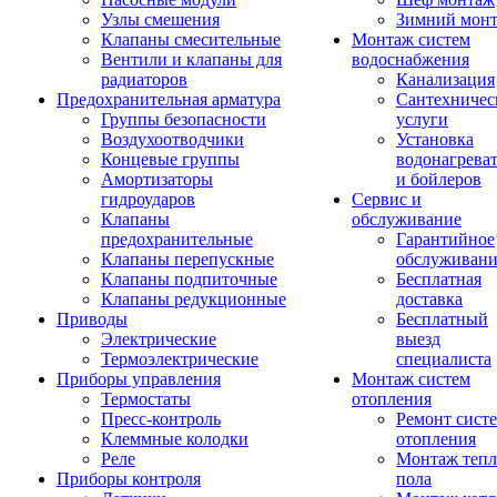
Узлы смешения
Зимний мон
Клапаны смесительные
Монтаж систем
Вентили и клапаны для
водоснабжения
радиаторов
Канализация
Предохранительная арматура
Сантехничес
Группы безопасности
услуги
Воздухоотводчики
Установка
Концевые группы
водонагрева
Амортизаторы
и бойлеров
гидроударов
Сервис и
Клапаны
обслуживание
предохранительные
Гарантийное
Клапаны перепускные
обслуживани
Клапаны подпиточные
Бесплатная
Клапаны редукционные
доставка
Приводы
Бесплатный
Электрические
выезд
Термоэлектрические
специалиста
Приборы управления
Монтаж систем
Термостаты
отопления
Пресс-контроль
Ремонт сист
Клеммные колодки
отопления
Реле
Монтаж тепл
Приборы контроля
пола