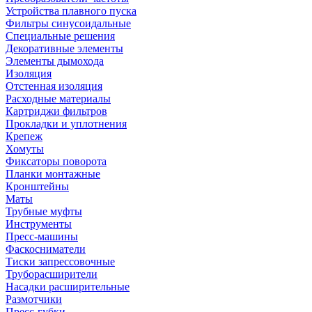
Устройства плавного пуска
Фильтры синусоидальные
Специальные решения
Декоративные элементы
Элементы дымохода
Изоляция
Отстенная изоляция
Расходные материалы
Картриджи фильтров
Прокладки и уплотнения
Крепеж
Хомуты
Фиксаторы поворота
Планки монтажные
Кронштейны
Маты
Трубные муфты
Инструменты
Пресс-машины
Фаскосниматели
Тиски запрессовочные
Труборасширители
Насадки расширительные
Размотчики
Пресс-губки