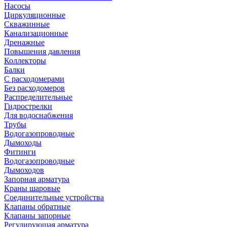
Насосы
Циркуляционные
Скважинные
Канализационные
Дренажные
Повышения давления
Коллекторы
Балки
С расходомерами
Без расходомеров
Распределительные
Гидрострелки
Для водоснабжения
Трубы
Водогазопроводные
Дымоходы
Фитинги
Водогазопроводные
Дымоходов
Запорная арматура
Краны шаровые
Соединительные устройства
Клапаны обратные
Клапаны запорные
Регулирующая арматура