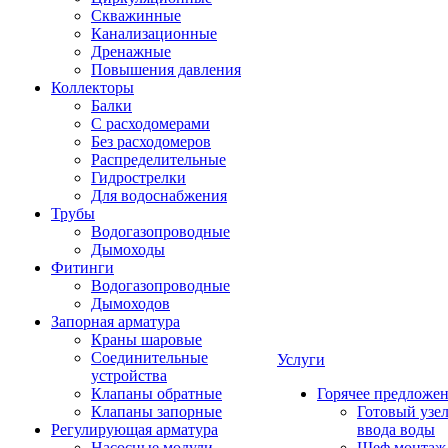
Скважинные
Канализационные
Дренажные
Повышения давления
Коллекторы
Балки
С расходомерами
Без расходомеров
Распределительные
Гидрострелки
Для водоснабжения
Трубы
Водогазопроводные
Дымоходы
Фитинги
Водогазопроводные
Дымоходов
Запорная арматура
Краны шаровые
Соединительные
Услуги
устройства
Клапаны обратные
Горячее предложе
Клапаны запорные
Готовый узе
Регулирующая арматура
ввода воды
Насосные модули
Шеф монтаж