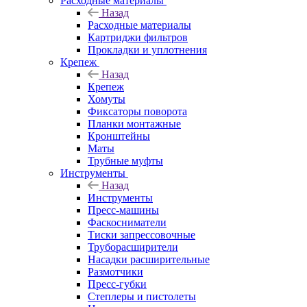
Расходные материалы
Назад
Расходные материалы
Картриджи фильтров
Прокладки и уплотнения
Крепеж
Назад
Крепеж
Хомуты
Фиксаторы поворота
Планки монтажные
Кронштейны
Маты
Трубные муфты
Инструменты
Назад
Инструменты
Пресс-машины
Фаскосниматели
Тиски запрессовочные
Труборасширители
Насадки расширительные
Размотчики
Пресс-губки
Степлеры и пистолеты