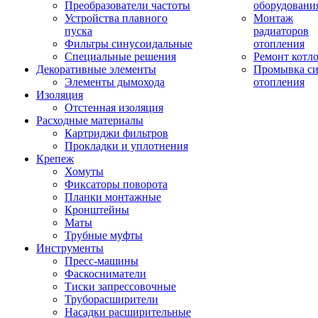
Преобразователи частоты
оборудовани
Устройства плавного
Монтаж
пуска
радиаторов
Фильтры синусоидальные
отопления
Специальные решения
Ремонт котл
Декоративные элементы
Промывка си
Элементы дымохода
отопления
Изоляция
Отстенная изоляция
Расходные материалы
Картриджи фильтров
Прокладки и уплотнения
Крепеж
Хомуты
Фиксаторы поворота
Планки монтажные
Кронштейны
Маты
Трубные муфты
Инструменты
Пресс-машины
Фаскосниматели
Тиски запрессовочные
Труборасширители
Насадки расширительные