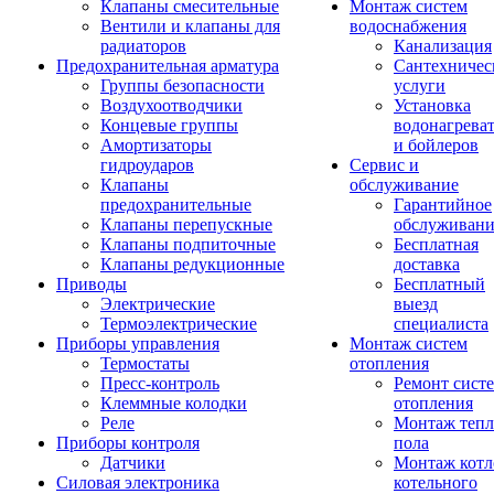
Клапаны смесительные
Монтаж систем
Вентили и клапаны для
водоснабжения
радиаторов
Канализация
Предохранительная арматура
Сантехничес
Группы безопасности
услуги
Воздухоотводчики
Установка
Концевые группы
водонагрева
Амортизаторы
и бойлеров
гидроударов
Сервис и
Клапаны
обслуживание
предохранительные
Гарантийное
Клапаны перепускные
обслуживани
Клапаны подпиточные
Бесплатная
Клапаны редукционные
доставка
Приводы
Бесплатный
Электрические
выезд
Термоэлектрические
специалиста
Приборы управления
Монтаж систем
Термостаты
отопления
Пресс-контроль
Ремонт сист
Клеммные колодки
отопления
Реле
Монтаж тепл
Приборы контроля
пола
Датчики
Монтаж котл
Силовая электроника
котельного