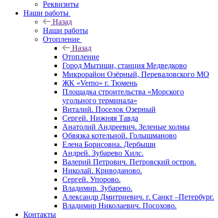
Реквизиты
Наши работы
Назад
Наши работы
Отопление
Назад
Отопление
Город Мытищи, станция Медведково
Микрорайон Озёрный, Переваловского МО
ЖК «Verno» г. Тюмень
Площадка строительства «Морского
угольного терминала»
Виталий. Поселок Озерный
Сергей. Нижняя Тавда
Анатолий Андреевич. Зеленые холмы
Обвязка котельной. Голышманово
Елена Борисовна. Дербыши
Андрей. Зубарево Хилс.
Валерий Петрович. Петровский остров.
Николай. Криводаново.
Сергей. Упорово.
Владимир. Зубарево.
Александр Дмитриевич. г. Санкт –Петербург.
Владимир Николаевич. Посохово.
Контакты