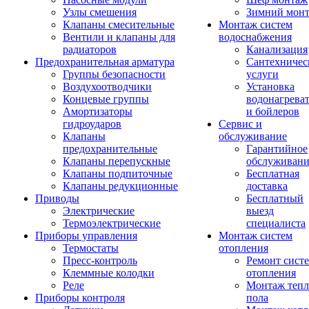
Узлы смешения
Зимний мон
Клапаны смесительные
Монтаж систем
Вентили и клапаны для
водоснабжения
радиаторов
Канализация
Предохранительная арматура
Сантехничес
Группы безопасности
услуги
Воздухоотводчики
Установка
Концевые группы
водонагрева
Амортизаторы
и бойлеров
гидроударов
Сервис и
Клапаны
обслуживание
предохранительные
Гарантийное
Клапаны перепускные
обслуживани
Клапаны подпиточные
Бесплатная
Клапаны редукционные
доставка
Приводы
Бесплатный
Электрические
выезд
Термоэлектрические
специалиста
Приборы управления
Монтаж систем
Термостаты
отопления
Пресс-контроль
Ремонт сист
Клеммные колодки
отопления
Реле
Монтаж тепл
Приборы контроля
пола