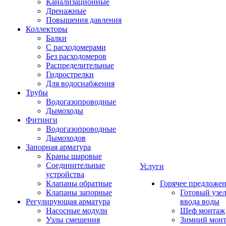
Канализационные
Дренажные
Повышения давления
Коллекторы
Балки
С расходомерами
Без расходомеров
Распределительные
Гидрострелки
Для водоснабжения
Трубы
Водогазопроводные
Дымоходы
Фитинги
Водогазопроводные
Дымоходов
Запорная арматура
Краны шаровые
Соединительные
Услуги
устройства
Клапаны обратные
Горячее предложе
Клапаны запорные
Готовый узе
Регулирующая арматура
ввода воды
Насосные модули
Шеф монтаж
Узлы смешения
Зимний мон