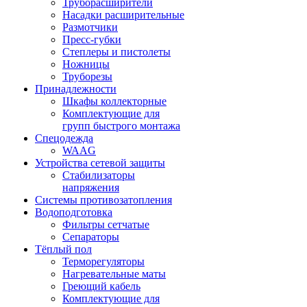
Труборасширители
Насадки расширительные
Размотчики
Пресс-губки
Степлеры и пистолеты
Ножницы
Труборезы
Принадлежности
Шкафы коллекторные
Комплектующие для
групп быстрого монтажа
Спецодежда
WAAG
Устройства сетевой защиты
Стабилизаторы
напряжения
Системы противозатопления
Водоподготовка
Фильтры сетчатые
Сепараторы
Тёплый пол
Терморегуляторы
Нагревательные маты
Греющий кабель
Комплектующие для