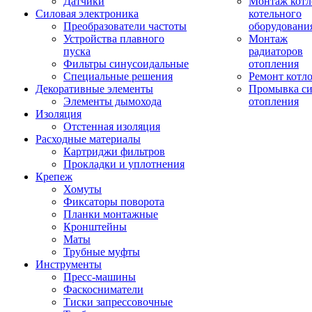
Датчики
Монтаж котл
Силовая электроника
котельного
Преобразователи частоты
оборудовани
Устройства плавного
Монтаж
пуска
радиаторов
Фильтры синусоидальные
отопления
Специальные решения
Ремонт котл
Декоративные элементы
Промывка си
Элементы дымохода
отопления
Изоляция
Отстенная изоляция
Расходные материалы
Картриджи фильтров
Прокладки и уплотнения
Крепеж
Хомуты
Фиксаторы поворота
Планки монтажные
Кронштейны
Маты
Трубные муфты
Инструменты
Пресс-машины
Фаскосниматели
Тиски запрессовочные