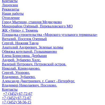
Контакты
Лицензии
Реквизиты
Наши работы
Отопление
Город Мытищи, станция Медведково
Микрорайон Озёрный, Переваловского МО
ЖК «Verno» г. Тюмень
Площадка строительства «Морского угольного терминала»
Виталий. Поселок Озерный
Сергей. Нижняя Тавда
Анатолий Андреевич. Зеленые холмы
Обвязка котельной. Голышманово
Елена Борисовна. Дербыши
Андрей. Зубарево Хилс.
Валерий Петрович. Петровский остров.
Николай. Криводаново.
Сергей. Упорово.
Владимир. Зубарево.
Александр Дмитриевич. г. Санкт –Петербург.
Владимир Николаевич. Посохово.
Контакты
+7 (3452) 67-72-67
+7 (3452) 67-72-67
+7 (3452) 58-56-15