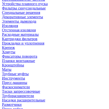
Устройства плавного пуска
Фильтры синусоидальные
Специальные решения
Декоративные элементы
Элементы дымохода
Изоляция
Отстенная изоляция
Расходные материалы
Картриджи фильтров
Прокладки и уплотнения
Крепеж
Хомуты
Фиксаторы поворота
Планки монтажные
Кронштейны
Маты
Трубные муфты
Инструменты
Пресс-машины
Фаскосниматели
Тиски запрессовочные
Труборасширители
Насадки расширительные
Размотчики
Пресс-губки