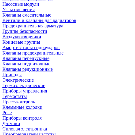
Насосные модули
Узлы смешения
Клапаны смесительные
Вентили и клапаны для радиаторов
Предохранительная арматура
Группы безопасности
Воздухоотводчики
Концевые группы
Амортизаторы гидроударов
Клапаны предохранительные
Клапаны перепускные
Клапаны подпиточные
Клапаны редукционные
Приводы
Электрические
Термоэлектрические
Приборы управления
Термостаты
Пресс-контроль
Клеммные колодки
Реле
Приборы контроля
Датчики
Силовая электроника
Преобразователи частоты