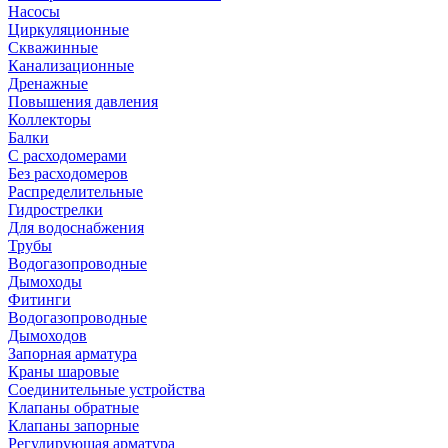
Насосы
Циркуляционные
Скважинные
Канализационные
Дренажные
Повышения давления
Коллекторы
Балки
С расходомерами
Без расходомеров
Распределительные
Гидрострелки
Для водоснабжения
Трубы
Водогазопроводные
Дымоходы
Фитинги
Водогазопроводные
Дымоходов
Запорная арматура
Краны шаровые
Соединительные устройства
Клапаны обратные
Клапаны запорные
Регулирующая арматура