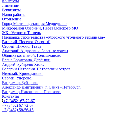
Контакты
Лицензии
Реквизиты
Наши работы
Отопление
Город Мытищи, станция Медведково
Микрорайон Озёрный, Переваловского МО
ЖК «Verno» г. Тюмень
Площадка строительства «Морского угольного терминала»
Виталий. Поселок Озерный
Сергей. Нижняя Тавда
Анатолий Андреевич. Зеленые холмы
Обвязка котельной. Голышманово
Елена Борисовна. Дербыши
Андрей. Зубарево Хилс.
Валерий Петрович. Петровский остров.
Николай. Криводаново.
Сергей. Упорово.
Владимир. Зубарево.
Александр Дмитриевич. г. Санкт –Петербург.
Владимир Николаевич. Посохово.
Контакты
+7 (3452) 67-72-67
+7 (3452) 67-72-67
+7 (3452) 58-56-15