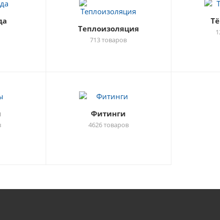
да
Тё
Теплоизоляция
1
713 товаров
ы
Фитинги
в
4626 товаров