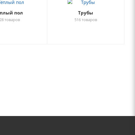
плый пол
Трубы
28 товаров
516 товаров