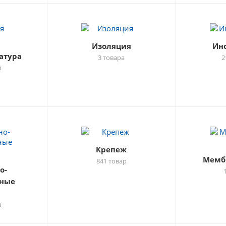
Изоляция
Ин
атура
3 товара
2
в
Крепеж
Мемб
841 товар
о-
ные
ы
в