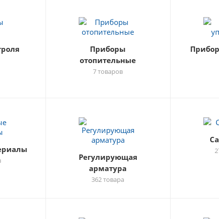
троля
Приборы
Прибор
отопительные
7 товаров
С
ериалы
2
Регулирующая
в
арматура
362 товара