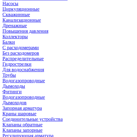
Насосы
Циркуляционные
Скважинные
Канализационные
Дренажные
Повышения давления
Коллекторы
Балки
С расходомерами
Без расходомеров
Распределительные
Гидрострелки
Для водоснабжения
Трубы
Водогазопроводные
Дымоходы
Фитинги
Водогазопроводные
Дымоходов
Запорная арматура
Краны шаровые
Соединительные устройства
Клапаны обратные
Клапаны запорные
Регулирующая арматура