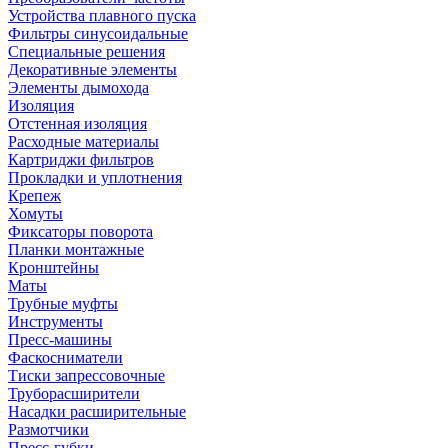
Устройства плавного пуска
Фильтры синусоидальные
Специальные решения
Декоративные элементы
Элементы дымохода
Изоляция
Отстенная изоляция
Расходные материалы
Картриджи фильтров
Прокладки и уплотнения
Крепеж
Хомуты
Фиксаторы поворота
Планки монтажные
Кронштейны
Маты
Трубные муфты
Инструменты
Пресс-машины
Фаскосниматели
Тиски запрессовочные
Труборасширители
Насадки расширительные
Размотчики
Пресс-губки