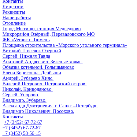
Контакты
Лицензии
Реквизиты
Наши работы
Отопление
Город Мытищи, станция Медведково
Микрорайон Озёрный, Переваловского МО
ЖК «Verno» г. Тюмень
Площадка строительства «Морского угольного терминала»
Виталий. Поселок Озерный
Сергей. Нижняя Тавда
Анатолий Андреевич. Зеленые холмы
Обвязка котельной. Голышманово
Елена Борисовна. Дербыши
Андрей. Зубарево Хилс.
Валерий Петрович. Петровский остров.
Николай. Криводаново.
Сергей. Упорово.
Владимир. Зубарево.
Александр Дмитриевич. г. Санкт –Петербург.
Владимир Николаевич. Посохово.
Контакты
+7 (3452) 67-72-67
+7 (3452) 67-72-67
+7 (3452) 58-56-15