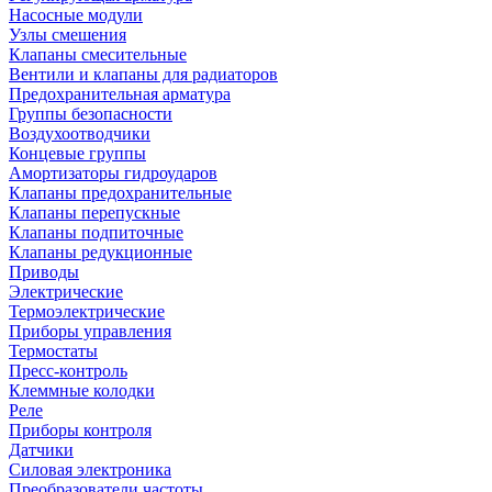
Насосные модули
Узлы смешения
Клапаны смесительные
Вентили и клапаны для радиаторов
Предохранительная арматура
Группы безопасности
Воздухоотводчики
Концевые группы
Амортизаторы гидроударов
Клапаны предохранительные
Клапаны перепускные
Клапаны подпиточные
Клапаны редукционные
Приводы
Электрические
Термоэлектрические
Приборы управления
Термостаты
Пресс-контроль
Клеммные колодки
Реле
Приборы контроля
Датчики
Силовая электроника
Преобразователи частоты